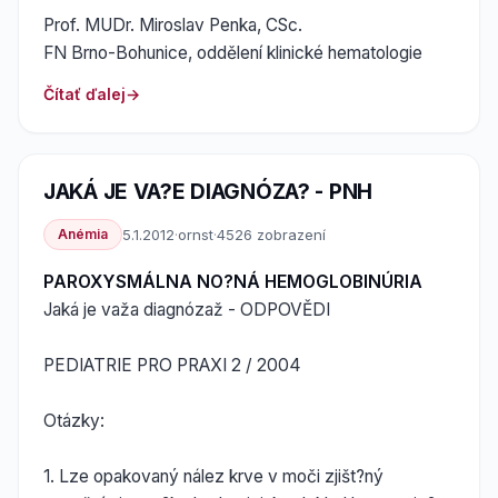
Prof. MUDr. Miroslav Penka, CSc.
FN Brno-Bohunice, oddělení klinické hematologie
Čítať ďalej
JAKÁ JE VA?E DIAGNÓZA? - PNH
Anémia
5.1.2012
·
ornst
·
4526 zobrazení
PAROXYSMÁLNA NO?NÁ HEMOGLOBINÚRIA
Jaká je važa diagnózaž - ODPOVĚDI
PEDIATRIE PRO PRAXI 2 / 2004
Otázky:
1. Lze opakovaný nález krve v moči zjišt?ný