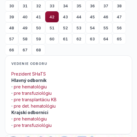
30
31
32
33
34
35
36
37
38
39
40
41
42
43
44
45
46
47
48
49
50
51
52
53
54
55
56
57
58
59
60
61
62
63
64
65
66
67
68
VEDENIE ODBORU
Prezident SHaTS
Hlavný odborník
·
pre hematológiu
·
pre transfuziológiu
·
pre transplantáciu KB
·
pre det. hematológiu
Krajskí odborníci
·
pre hematológiu
·
pre transfuziológiu