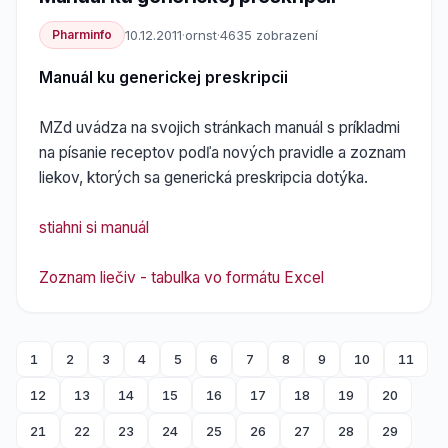
Pharminfo
10.12.2011
·
ornst
·
4635 zobrazení
Manuál ku generickej preskripcii
MZd uvádza na svojich stránkach manuál s príkladmi
na písanie receptov podľa nových pravidle a zoznam
liekov, ktorých sa generická preskripcia dotýka.
stiahni si manuál
Zoznam liečiv - tabulka vo formátu Excel
1
2
3
4
5
6
7
8
9
10
11
12
13
14
15
16
17
18
19
20
21
22
23
24
25
26
27
28
29