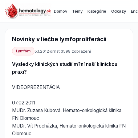
Domov
Témy
Kategórie
Odkazy
Enc
Novinky v liečbe lymfoproliferácií
Lymfóm
5.1.2012
·
ornst
·
3598 zobrazení
Výsledky klinických studií m?ní naší klinickou
praxi?
VIDEOPREZENTÁCIA
07.02.2011
MUDr. Zuzana Kubová, Hemato-onkologická klinika
FN Olomouc
MUDr. Vít Procházka, Hemato-onkologická klinika FN
Olomouc