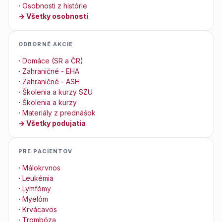
·
Osobnosti z histórie
→ Všetky osobnosti
ODBORNÉ AKCIE
·
Domáce (SR a ČR)
·
Zahraničné - EHA
·
Zahraničné - ASH
·
Školenia a kurzy SZU
·
Školenia a kurzy
·
Materiály z prednášok
→ Všetky podujatia
PRE PACIENTOV
·
Málokrvnos
·
Leukémia
·
Lymfómy
·
Myelóm
·
Krvácavos
·
Trombóza