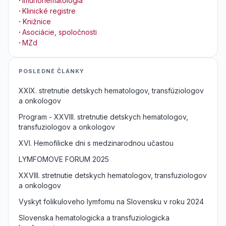
·
Imunohematológia
·
Klinické registre
·
Knižnice
·
Asociácie, spoločnosti
·
MZd
POSLEDNÉ ČLÁNKY
XXIX. stretnutie detskych hematologov, transfúziologov
a onkologov
Program - XXVIII. stretnutie detskych hematologov,
transfuziologov a onkologov
XVI. Hemofilicke dni s medzinarodnou učastou
LYMFOMOVE FORUM 2025
XXVIII. stretnutie detskych hematologov, transfuziologov
a onkologov
Vyskyt folikuloveho lymfomu na Slovensku v roku 2024
Slovenska hematologicka a transfuziologicka