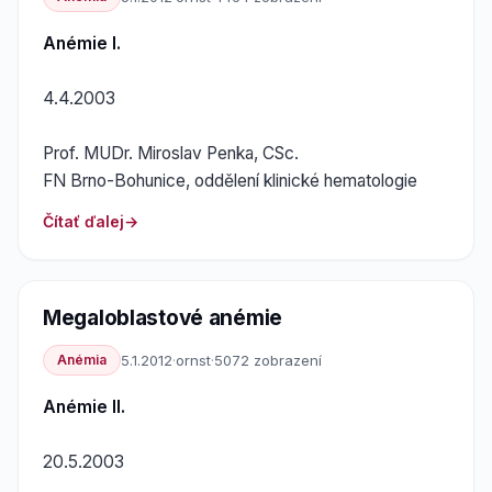
Anémie I.
4.4.2003
Prof. MUDr. Miroslav Penka, CSc.
FN Brno-Bohunice, oddělení klinické hematologie
Čítať ďalej
Megaloblastové anémie
Anémia
5.1.2012
·
ornst
·
5072 zobrazení
Anémie II.
20.5.2003