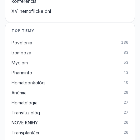
konferencia
XV. hemofilicke dni
TOP TÉMY
Povolenia
136
tromboza
83
Myelom
53
Pharminfo
43
Hematoonkológ
40
Anémia
29
Hematológia
27
Transfuziológ
27
NOVE KNIHY
26
Transplantáci
26