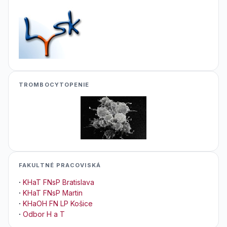
TROMBOCYTOPENIE
FAKULTNÉ PRACOVISKÁ
·
KHaT FNsP Bratislava
·
KHaT FNsP Martin
·
KHaOH FN LP Košice
·
Odbor H a T