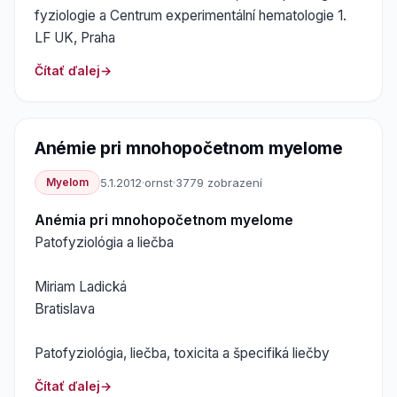
fyziologie a Centrum experimentální hematologie 1.
LF UK, Praha
Čítať ďalej
Anémie pri mnohopočetnom myelome
Myelom
5.1.2012
·
ornst
·
3779 zobrazení
Anémia pri mnohopočetnom myelome
Patofyziológia a liečba
Miriam Ladická
Bratislava
Patofyziológia, liečba, toxicita a špecifiká liečby
Čítať ďalej