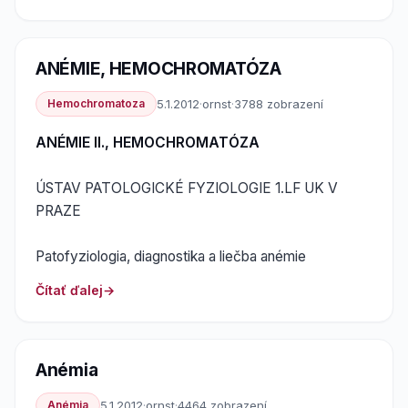
ANÉMIE, HEMOCHROMATÓZA
Hemochromatoza
5.1.2012
·
ornst
·
3788 zobrazení
ANÉMIE II., HEMOCHROMATÓZA
ÚSTAV PATOLOGICKÉ FYZIOLOGIE 1.LF UK V
PRAZE
Patofyziologia, diagnostika a liečba anémie
Čítať ďalej
Anémia
Anémia
5.1.2012
·
ornst
·
4464 zobrazení