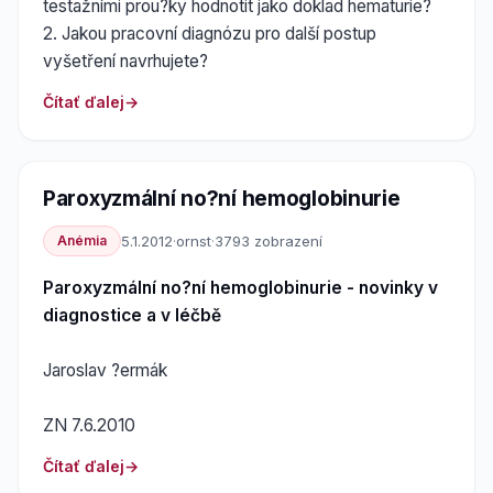
testažními prou?ky hodnotit jako doklad hematurie?
2. Jakou pracovní diagnózu pro další postup
vyšetření navrhujete?
Čítať ďalej
Paroxyzmální no?ní hemoglobinurie
Anémia
5.1.2012
·
ornst
·
3793 zobrazení
Paroxyzmální no?ní hemoglobinurie - novinky v
diagnostice a v léčbě
Jaroslav ?ermák
ZN 7.6.2010
Čítať ďalej