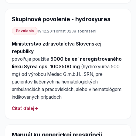
Skupinové povolenie - hydroxyurea
Povolenia
19.12.2011
·
ornst
·
3238 zobrazení
Ministerstvo zdravotníctva Slovenskej
republiky
povol'uje použitie
5000 balení neregistrovaného
lieku Syrea cps, 100x500 mg
(hydroxyurea 500
mg) od výrobcu Medac G.m.b.H., SRN, pre
pacientov liečených na hematologických
ambulanciách a pracoviskách, alebo v hematológom
indikovaných prípadoch
Čítať ďalej
Manuál ku generickej preskripcii