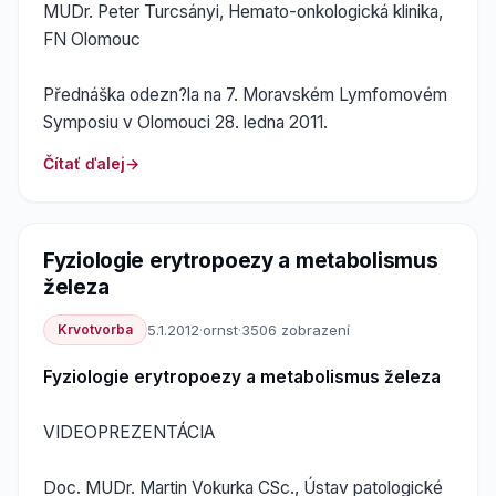
MUDr. Peter Turcsányi, Hemato-onkologická klinika,
FN Olomouc
Přednáška odezn?la na 7. Moravském Lymfomovém
Symposiu v Olomouci 28. ledna 2011.
Čítať ďalej
Fyziologie erytropoezy a metabolismus
železa
Krvotvorba
5.1.2012
·
ornst
·
3506 zobrazení
Fyziologie erytropoezy a metabolismus železa
VIDEOPREZENTÁCIA
Doc. MUDr. Martin Vokurka CSc., Ústav patologické