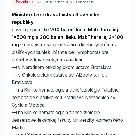
Povolenia
7.10.2013
·
ornst
·
3057 zobrazení
Ministerstvo zdravotníctva Slovenskej
republiky
povol'uje použitie
200 balení lieku MabThera inj
1x500 mg a 200 balení lieku MabThera inj 2x100
mg
v neregistrovanej indikácii na liečbu lymfómu z
plášťových buniek (Mantle cell lymphoma) pre
potreby zdravotníckych zariadení:
-->v Národnom onkologickom ústave Bratislava
-->v Onkologickom ústave sv. Alžbety s. r. o.,
Bratislava
-->na Klinike hematológie a transfuziológie Fakultnej
nemocnice s poliklinikou Bratislava Nemocnica sv.
Cyrila a Metoda
-->na Klinike hematológie a transfuziológie
Jesseniovej lekárskej fakulty Univerzity Komenského
Martin