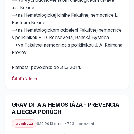
-->vo Východoslovenskom onkologickom ústave
a.s. Košice
-->na Hematologickej klinike Fakultnej nemocnice L.
Pasteura Košice
-->na Hematologickom oddelení Fakultnej nemocnice
s poliklinikou F. D. Roosevelta, Banská Bystrica
-->vo Fakultnej nemocnica s poliklinikou J. A. Reimana
Prešov
Platnost' povolenia: do 31.3.2014.
Čítať ďalej
GRAVIDITA A HEMOSTÁZA - PREVENCIA
A LIEČBA PORÚCH
tromboza
6.10.2013
·
ornst
·
4723 zobrazení