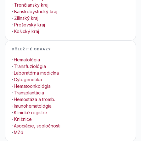
·
Trenčiansky kraj
·
Banskobystrický kraj
·
Žilinský kraj
·
Prešovský kraj
·
Košický kraj
DÔLEŽITÉ ODKAZY
·
Hematológia
·
Transfuziológia
·
Laboratórna medicína
·
Cytogenetika
·
Hematoonkológia
·
Transplantácia
·
Hemostáza a tromb.
·
Imunohematológia
·
Klinické registre
·
Knižnice
·
Asociácie, spoločnosti
·
MZd