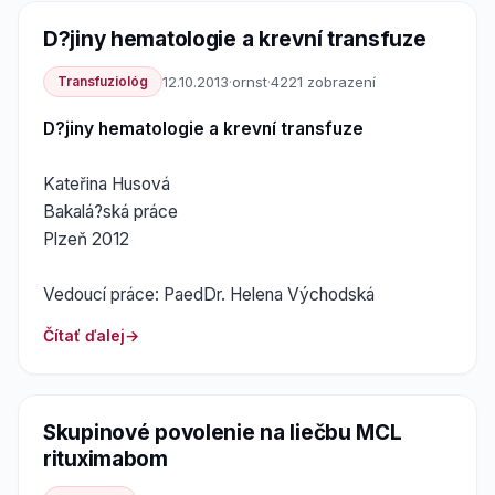
D?jiny hematologie a krevní transfuze
Transfuziológ
12.10.2013
·
ornst
·
4221 zobrazení
D?jiny hematologie a krevní transfuze
Kateřina Husová
Bakalá?ská práce
Plzeň 2012
Vedoucí práce: PaedDr. Helena Východská
Čítať ďalej
Skupinové povolenie na liečbu MCL
rituximabom