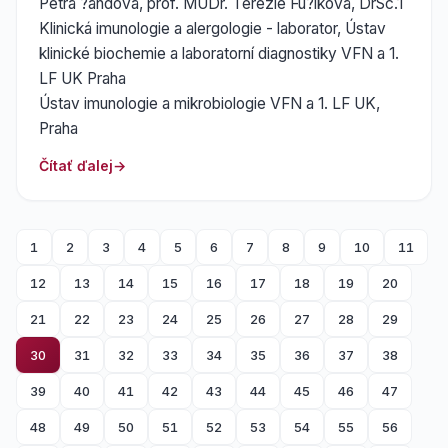
Petra ?andová, prof. MUDr. Terezie Fu?íková, DrSc.1
Klinická imunologie a alergologie - laborator, Ústav
klinické biochemie a laboratorní diagnostiky VFN a 1.
LF UK Praha
Ústav imunologie a mikrobiologie VFN a 1. LF UK,
Praha
Čítať ďalej
1
2
3
4
5
6
7
8
9
10
11
12
13
14
15
16
17
18
19
20
21
22
23
24
25
26
27
28
29
30
31
32
33
34
35
36
37
38
39
40
41
42
43
44
45
46
47
48
49
50
51
52
53
54
55
56