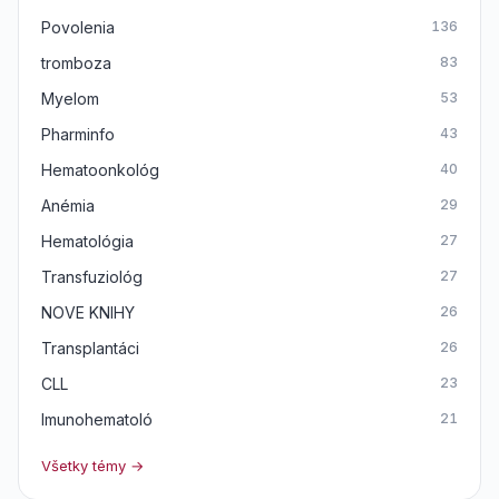
Povolenia
136
tromboza
83
Myelom
53
Pharminfo
43
Hematoonkológ
40
Anémia
29
Hematológia
27
Transfuziológ
27
NOVE KNIHY
26
Transplantáci
26
CLL
23
Imunohematoló
21
Všetky témy →