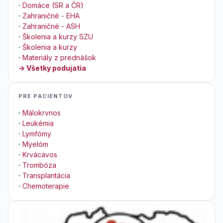
·
Domáce (SR a ČR)
·
Zahraničné - EHA
·
Zahraničné - ASH
·
Školenia a kurzy SZU
·
Školenia a kurzy
·
Materiály z prednášok
→ Všetky podujatia
PRE PACIENTOV
·
Málokrvnos
·
Leukémia
·
Lymfómy
·
Myelóm
·
Krvácavos
·
Trombóza
·
Transplantácia
·
Chemoterapie