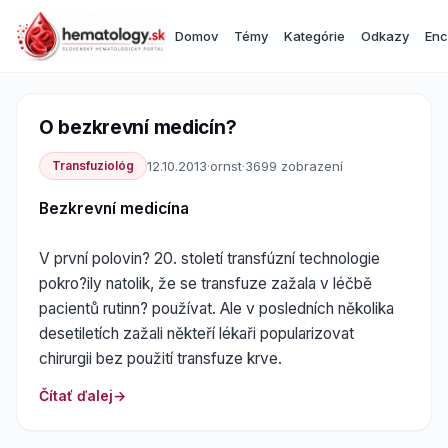
Domov
Témy
Kategórie
Odkazy
Enc
O bezkrevní medicín?
Transfuziológ
12.10.2013
·
ornst
·
3699 zobrazení
Bezkrevní medicína
V první polovin? 20. století transfúzní technologie
pokro?ily natolik, že se transfuze zažala v léčbě
pacientů rutinn? používat. Ale v posledních několika
desetiletích zažali někteří lékaři popularizovat
chirurgii bez použití transfuze krve.
Čítať ďalej