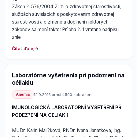
Zákon ?. 576/2004 Z. z. o zdravotnej starostlivosti,
službách súvisiacich s poskytovaním zdravotnej
starostlivosti a o zmene a doplnení niektorých
zákonov sa mení takto: Príloha ?. 1 vrátane nadpisu
znie
Čítať ďalej
Laboratórne vyšetrenia pri podozrení na
céliakiu
Anémia
12.9.2013
·
ornst
·
4500 zobrazení
IMUNOLOGICKÁ LABORATORNÍ VYŠETŘENÍ PŘI
PODEZ?ENÍ NA CELIAKII
MUDr. Karin Malí?ková, RNDr. Ivana Janatková, Ing.