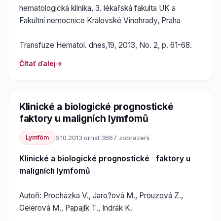
hematologická klinika, 3. lékařská fakulta UK a
Fakultní nemocnice Královské Vinohrady, Praha
Transfuze Hematol. dnes,19, 2013, No. 2, p. 61-68.
Čítať ďalej
Klinické a biologické prognostické
faktory u maligních lymfomů
Lymfóm
6.10.2013
·
ornst
·
3667 zobrazení
Klinické a biologické prognostické faktory u
maligních lymfomů
Autoři: Procházka V., Jaro?ová M., Prouzová Z.,
Geierová M., Papajík T., Indrák K.