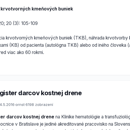
a krvotvorných kmeňových buniek
20; 20 (3): 105-109
ácia krvotvorných kmeňových buniek (TKB), náhrada krvotvorby
mi (KB) od pacienta (autológna TKB) alebo od iného človeka 
red viac ako 60 rokmi.
gister darcov kostnej drene
4.5.2016
·
ornst
·
6198 zobrazení
er darcov kostnej drene
na Klinike hematológie a transfuziol
ocnice v Bratislave je jediné akreditované pracovisko na Slovens