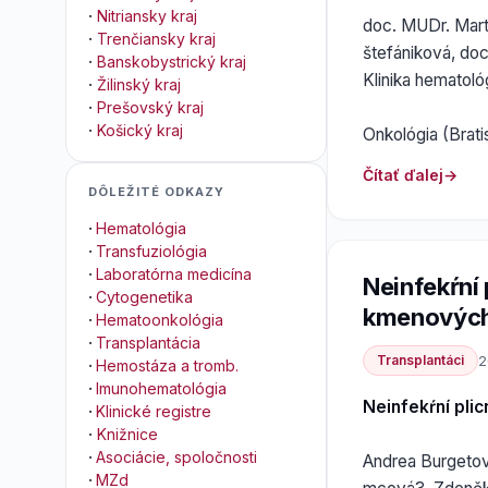
·
Nitriansky kraj
doc. MUDr. Mart
·
Trenčiansky kraj
štefániková, do
·
Banskobystrický kraj
Klinika hematoló
·
Žilinský kraj
·
Prešovský kraj
·
Košický kraj
Onkológia (Bratis
Čítať ďalej
DÔLEŽITÉ ODKAZY
·
Hematológia
·
Transfuziológia
·
Laboratórna medicína
Neinfekŕní 
·
Cytogenetika
kmenových
·
Hematoonkológia
·
Transplantácia
Transplantáci
2
·
Hemostáza a tromb.
·
Imunohematológia
Neinfekŕní pli
·
Klinické registre
·
Knižnice
·
Asociácie, spoločnosti
Andrea Burgetov
·
MZd