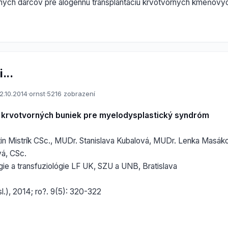
ých darcov pre alogénnu transplantáciu krvotvorných kmeňovýc
...
2.10.2014
·
ornst
·
5216 zobrazení
a krvotvorných buniek pre myelodysplastický syndróm
in Mistrík CSc., MUDr. Stanislava Kubalová, MUDr. Lenka Masák
vá, CSc.
gie a transfuziológie LF UK, SZU a UNB, Bratislava
sl.), 2014; ro?. 9(5): 320-322