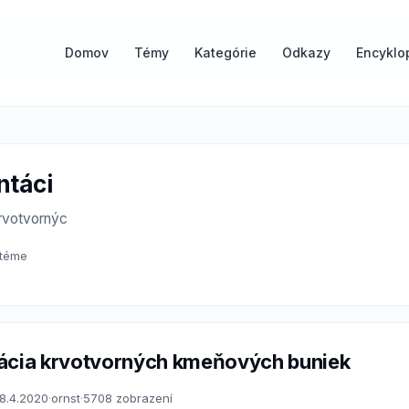
Domov
Témy
Kategórie
Odkazy
Encyklo
ntáci
krvotvornýc
 téme
ácia krvotvorných kmeňových buniek
8.4.2020
·
ornst
·
5708 zobrazení