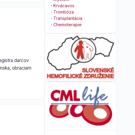
·
Krvácavos
·
Trombóza
·
Transplantácia
·
Chemoterapie
egistra darcov
enska, obraciam