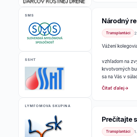
SMS
Národný re
Transplantáci
2
Vážení kolegovia
SSHT
vzhľadom na zvýš
krvotvorných bun
sa na Vás v súl
Čítať ďalej
LYMFOMOVA SKUPINA
Prečítajte s
Transplantáci
1