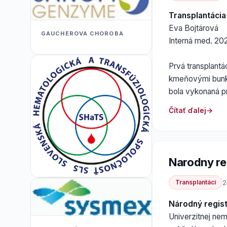
Transplantáci
Eva Bojtárová
GAUCHEROVA CHOROBA
Interná med. 20
Prvá transplant
kmeňovými bunka
bola vykonaná p
Čítať ďalej
Narodny re
Transplantáci
2
Národný regist
Univerzitnej nem