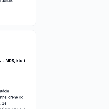
ka dětské
 s MDS, ktorí
ntácia
stnej drene od
, že