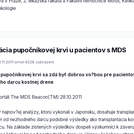
va v Praze, 2. lékažská fakulta a Fakultní nemocnice Motol, Klini
nkologie
ácia pupočníkovej krvi u pacientov s MDS
2.11.2011
·
ornst
·
4228 zobrazení
 pupočníkovej krvi sa zdá byť dobrou vo?bou pre pacientov
ho darcu kostnej drene
ortáli The MDS Beacon(TM) 28.10.2011
najnov?ej analýzy, ktorú vykonali v Japonsku, dosahuje transpla
vi od nezhodného darcu podobné výsledky ako transplantácia ko
u. Na základe zistených výsledkov dospeli výskumníci k záveru