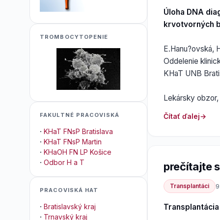
Úloha DNA diag
krvotvorných 
TROMBOCYTOPENIE
E.Hanu?ovská, H
Oddelenie klinic
KHaT UNB Brati
Lekársky obzor, 
FAKULTNÉ PRACOVISKÁ
Čítať ďalej
·
KHaT FNsP Bratislava
·
KHaT FNsP Martin
·
KHaOH FN LP Košice
·
Odbor H a T
prečítajte si
Transplantáci
9
PRACOVISKÁ HAT
Transplantáci
·
Bratislavský kraj
·
Trnavský kraj