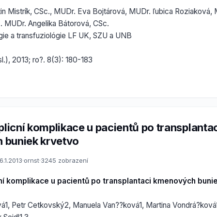
in Mistrík, CSc., MUDr. Eva Bojtárová, MUDr. ľubica Roziaková,
c. MUDr. Angelika Bátorová, CSc.
gie a transfuziológie LF UK, SZU a UNB
l.), 2013; ro?. 8(3): 180-183
plicní komplikace u pacientů po transplanta
 buniek krvetvo
6.1.2013
·
ornst
·
3245 zobrazení
cní komplikace u pacientů po transplantaci kmenových buni
á1, Petr Cetkovský2, Manuela Van??ková1, Martina Vondrá?ková1