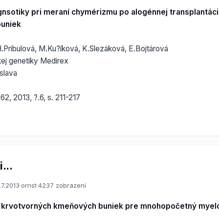
nsotiky pri meraní chymérizmu po alogénnej transplantác
buniek
.Pribulová, M.Ku?íková, K.Slezáková, E.Bojtárová
kej genetiky Medirex
slava
62, 2013, ?.6, s. 211-217
...
.7.2013
·
ornst
·
4237 zobrazení
a krvotvorných kmeňových buniek pre mnohopočetný mye