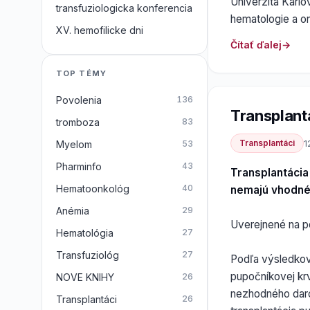
Univerzita Karlo
transfuziologicka konferencia
hematologie a o
XV. hemofilicke dni
Čítať ďalej
TOP TÉMY
Povolenia
136
Transplant
tromboza
83
Transplantáci
1
Myelom
53
Pharminfo
43
Transplantácia
Hematoonkológ
40
nemajú vhodné
Anémia
29
Uverejnené na p
Hematológia
27
Transfuziológ
27
Podľa výsledkov 
pupočníkovej kr
NOVE KNIHY
26
nezhodného darc
Transplantáci
26