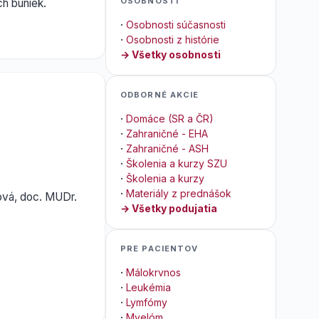
OSOBNOSTI
h buniek.
·
Osobnosti súčasnosti
·
Osobnosti z histórie
→ Všetky osobnosti
ODBORNÉ AKCIE
·
Domáce (SR a ČR)
·
Zahraničné - EHA
·
Zahraničné - ASH
·
Školenia a kurzy SZU
·
Školenia a kurzy
·
Materiály z prednášok
ová, doc. MUDr.
→ Všetky podujatia
PRE PACIENTOV
·
Málokrvnos
·
Leukémia
·
Lymfómy
·
Myelóm