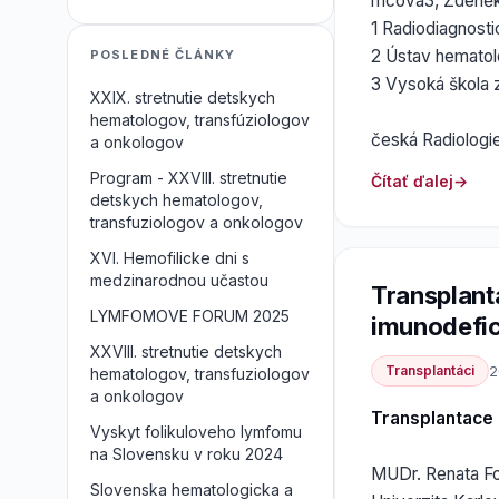
mcová3, Zdeněk 
1 Radiodiagnosti
2 Ústav hematolo
POSLEDNÉ ČLÁNKY
3 Vysoká škola 
XXIX. stretnutie detskych
hematologov, transfúziologov
česká Radiologi
a onkologov
Program - XXVIII. stretnutie
Čítať ďalej
detskych hematologov,
transfuziologov a onkologov
XVI. Hemofilicke dni s
medzinarodnou učastou
Transplant
LYMFOMOVE FORUM 2025
imunodefic
XXVIII. stretnutie detskych
Transplantáci
2
hematologov, transfuziologov
a onkologov
Transplantace 
Vyskyt folikuloveho lymfomu
na Slovensku v roku 2024
MUDr. Renata F
Slovenska hematologicka a