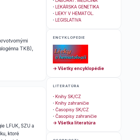
·
LABORAT. MEDICÍNA
·
LEKÁRSKA GENETIKA
·
LIEKY V HEMATOL.
·
LEGISLATIVA
ENCYKLOPEDIE
 krvotvornými
(alogénna TKB),
→ Všetky encyklopédie
LITERATÚRA
·
Knihy SK/CZ
·
Knihy zahraničie
·
Časopisy SK/CZ
·
Časopisy zahraničie
→ Všetka literatúra
ógie LFUK, SZU a
ku, ktoré