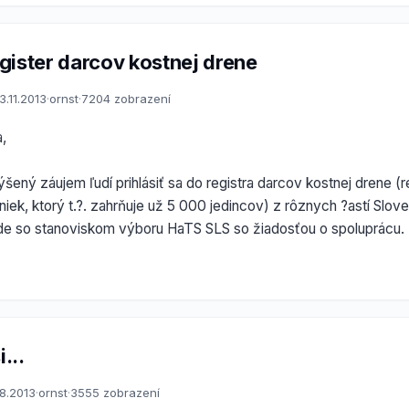
gister darcov kostnej drene
3.11.2013
·
ornst
·
7204 zobrazení
,
ený záujem ľudí prihlásiť sa do registra darcov kostnej drene (r
iek, ktorý t.?. zahrňuje už 5 000 jedincov) z rôznych ?astí Slov
ade so stanoviskom výboru HaTS SLS so žiadosťou o spoluprácu.
i...
.8.2013
·
ornst
·
3555 zobrazení