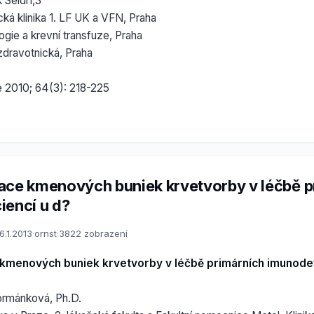
Seidl1,3
cká klinika 1. LF UK a VFN, Praha
gie a krevní transfuze, Praha
zdravotnická, Praha
e 2010; 64(3): 218-225
ace kmenových buniek krvetvorby v léčbě p
iencí u d?
6.1.2013
·
ornst
·
3822 zobrazení
kmenových buniek krvetvorby v léčbě primárních imunodefi
ormánková, Ph.D.