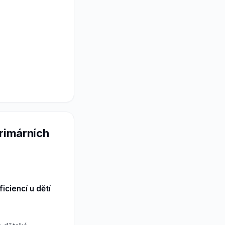
rimárních
ciencí u dětí