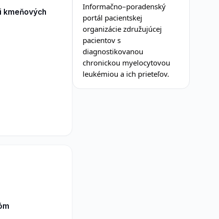
Informačno–poradenský
ii kmeňových
portál pacientskej
organizácie združujúcej
pacientov s
diagnostikovanou
chronickou myelocytovou
leukémiou a ich prieteľov.
lóm