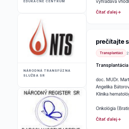
vyhľadáva vhodn
EDUKACNÉ CENTRUM
Čítať ďalej
prečítajte si
Transplantáci
2
Transplantáci
NÁRODNÁ TRANSFÚZNA
SLUŽBA SR
doc. MUDr. Mart
Angelika Bátoro
Klinika hematoló
Onkológia (Brati
Čítať ďalej