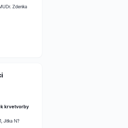
 MUDr. Zdenka
ci
ek krvetvorby
, Jitka N?