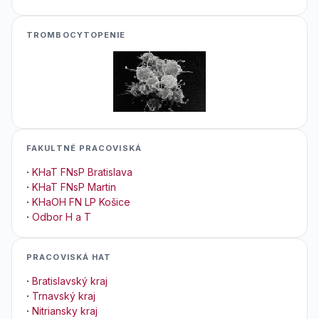
TROMBOCYTOPENIE
FAKULTNÉ PRACOVISKÁ
·
KHaT FNsP Bratislava
·
KHaT FNsP Martin
·
KHaOH FN LP Košice
·
Odbor H a T
PRACOVISKÁ HAT
·
Bratislavský kraj
·
Trnavský kraj
·
Nitriansky kraj