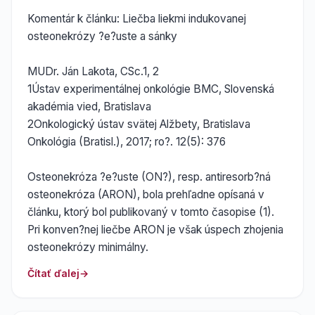
Komentár k článku: Liečba liekmi indukovanej
osteonekrózy ?e?uste a sánky
MUDr. Ján Lakota, CSc.1, 2
1Ústav experimentálnej onkológie BMC, Slovenská
akadémia vied, Bratislava
2Onkologický ústav svätej Alžbety, Bratislava
Onkológia (Bratisl.), 2017; ro?. 12(5): 376
Osteonekróza ?e?uste (ON?), resp. antiresorb?ná
osteonekróza (ARON), bola prehľadne opísaná v
článku, ktorý bol publikovaný v tomto časopise (1).
Pri konven?nej liečbe ARON je však úspech zhojenia
osteonekrózy minimálny.
Čítať ďalej