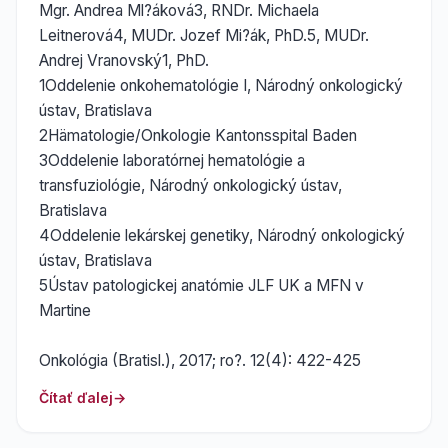
Mgr. Andrea Ml?áková3, RNDr. Michaela
Leitnerová4, MUDr. Jozef Mi?ák, PhD.5, MUDr.
Andrej Vranovský1, PhD.
1Oddelenie onkohematológie I, Národný onkologický
ústav, Bratislava
2Hämatologie/Onkologie Kantonsspital Baden
3Oddelenie laboratórnej hematológie a
transfuziológie, Národný onkologický ústav,
Bratislava
4Oddelenie lekárskej genetiky, Národný onkologický
ústav, Bratislava
5Ústav patologickej anatómie JLF UK a MFN v
Martine
Onkológia (Bratisl.), 2017; ro?. 12(4): 422-425
Čítať ďalej