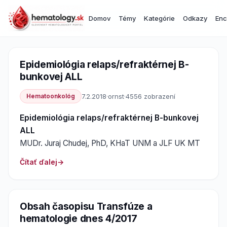
Domov
Témy
Kategórie
Odkazy
Enc
Epidemiológia relaps/refraktérnej B-
bunkovej ALL
Hematoonkológ
7.2.2018
·
ornst
·
4556 zobrazení
Epidemiológia relaps/refraktérnej B-bunkovej
ALL
MUDr. Juraj Chudej, PhD, KHaT UNM a JLF UK MT
Čítať ďalej
Obsah časopisu Transfúze a
hematologie dnes 4/2017