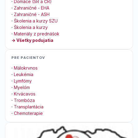
·
Domáce (SR a ČR)
·
Zahraničné - EHA
·
Zahraničné - ASH
·
Školenia a kurzy SZU
·
Školenia a kurzy
·
Materiály z prednášok
→ Všetky podujatia
PRE PACIENTOV
·
Málokrvnos
·
Leukémia
·
Lymfómy
·
Myelóm
·
Krvácavos
·
Trombóza
·
Transplantácia
·
Chemoterapie