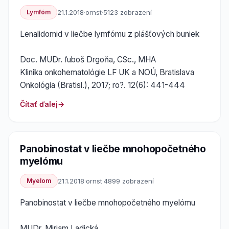
Lymfóm
21.1.2018
·
ornst
·
5123 zobrazení
Lenalidomid v liečbe lymfómu z plášťových buniek
Doc. MUDr. ľuboš Drgoňa, CSc., MHA
Klinika onkohematológie LF UK a NOÚ, Bratislava
Onkológia (Bratisl.), 2017; ro?. 12(6): 441-444
Čítať ďalej
Panobinostat v liečbe mnohopočetného
myelómu
Myelom
21.1.2018
·
ornst
·
4899 zobrazení
Panobinostat v liečbe mnohopočetného myelómu
MUDr. Miriam Ladická