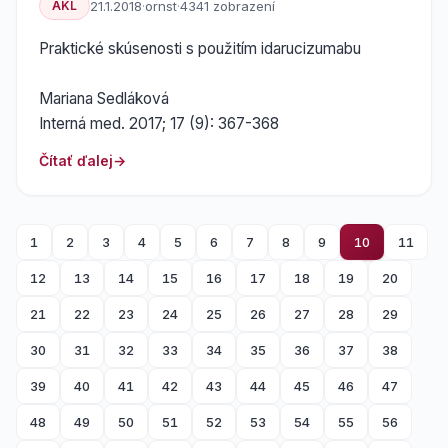
AKL
21.1.2018
·
ornst
·
4341 zobrazení
Praktické skúsenosti s použitím idarucizumabu
Mariana Sedláková
Interná med. 2017; 17 (9): 367-368
Čítať ďalej
1
2
3
4
5
6
7
8
9
10
11
12
13
14
15
16
17
18
19
20
21
22
23
24
25
26
27
28
29
30
31
32
33
34
35
36
37
38
39
40
41
42
43
44
45
46
47
48
49
50
51
52
53
54
55
56