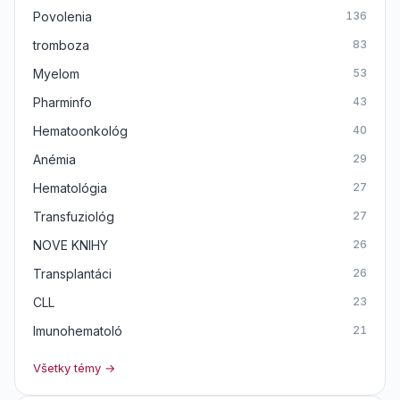
Povolenia
136
tromboza
83
Myelom
53
Pharminfo
43
Hematoonkológ
40
Anémia
29
Hematológia
27
Transfuziológ
27
NOVE KNIHY
26
Transplantáci
26
CLL
23
Imunohematoló
21
Všetky témy →