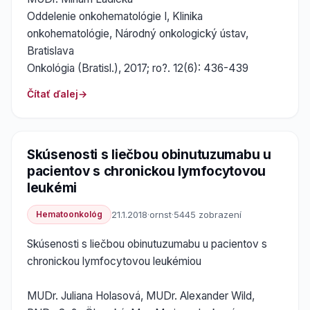
Oddelenie onkohematológie I, Klinika
onkohematológie, Národný onkologický ústav,
Bratislava
Onkológia (Bratisl.), 2017; ro?. 12(6): 436-439
Čítať ďalej
Skúsenosti s liečbou obinutuzumabu u
pacientov s chronickou lymfocytovou
leukémi
Hematoonkológ
21.1.2018
·
ornst
·
5445 zobrazení
Skúsenosti s liečbou obinutuzumabu u pacientov s
chronickou lymfocytovou leukémiou
MUDr. Juliana Holasová, MUDr. Alexander Wild,