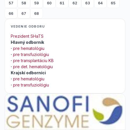
57
58
59
60
61
62
63
64
65
66
67
68
VEDENIE ODBORU
Prezident SHaTS
Hlavný odborník
·
pre hematológiu
·
pre transfuziológiu
·
pre transplantáciu KB
·
pre det. hematológiu
Krajskí odborníci
·
pre hematológiu
·
pre transfuziológiu