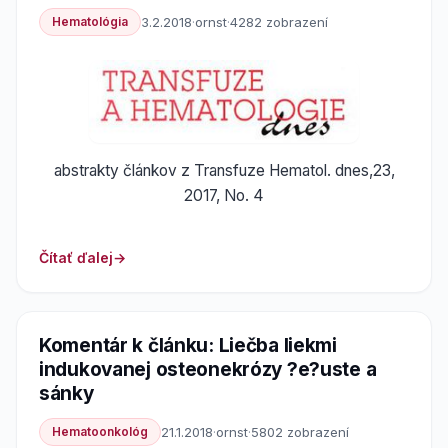
Hematológia
3.2.2018
·
ornst
·
4282 zobrazení
abstrakty článkov z Transfuze Hematol. dnes,23,
2017, No. 4
Čítať ďalej
Komentár k článku: Liečba liekmi
indukovanej osteonekrózy ?e?uste a
sánky
Hematoonkológ
21.1.2018
·
ornst
·
5802 zobrazení