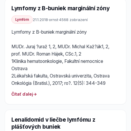
Lymfomy z B-buniek marginální zóny
Lymfóm
21.1.2018
·
ornst
·
4568 zobrazení
Lymfomy z B-buniek marginální zóny
MUDr. Juraj ?uraž 1, 2, MUDr. Michal Kaž?ák1, 2,
prof. MUDr. Roman Hájek, CSc.1, 2
1Klinika hematoonkologie, Fakultní nemocnice
Ostrava
2Lékařská fakulta, Ostravská univerzita, Ostrava
Onkológia (Bratisl.), 2017; ro?. 12(5): 344-349
Čítať ďalej
Lenalidomid v liečbe lymfómu z
plášťových buniek