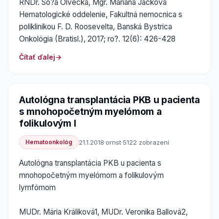
RNDr. So?a Ölvecká, Mgr. Mariana Jacková
Hematologické oddelenie, Fakultná nemocnica s
poliklinikou F. D. Roosevelta, Banská Bystrica
Onkológia (Bratisl.), 2017; ro?. 12(6): 426-428
Čítať ďalej
Autológna transplantácia PKB u pacienta
s mnohopočetným myelómom a
folikulovým l
Hematoonkológ
21.1.2018
·
ornst
·
5122 zobrazení
Autológna transplantácia PKB u pacienta s
mnohopočetným myelómom a folikulovým
lymfómom
MUDr. Mária Králiková1, MUDr. Veronika Ballová2,