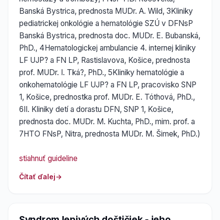
Banská Bystrica, prednosta MUDr. A. Wild, 3Kliniky
pediatrickej onkológie a hematológie SZÚ v DFNsP
Banská Bystrica, prednosta doc. MUDr. E. Bubanská,
PhD., 4Hematologickej ambulancie 4. internej kliniky
LF UJP? a FN LP, Rastislavova, Košice, prednosta
prof. MUDr. I. Tká?, PhD., 5Kliniky hematológie a
onkohematológie LF UJP? a FN LP, pracovisko SNP
1, Košice, prednostka prof. MUDr. E. Tóthová, PhD.,
6II. Kliniky detí a dorastu DFN, SNP 1, Košice,
prednosta doc. MUDr. M. Kuchta, PhD., mim. prof. a
7HTO FNsP, Nitra, prednosta MUDr. M. Šimek, PhD.)
stiahnuť guideline
Čítať ďalej
Syndrom lepivých doštičiek - jeho