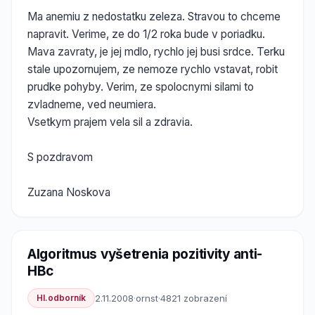
Ma anemiu z nedostatku zeleza. Stravou to chceme
napravit. Verime, ze do 1/2 roka bude v poriadku.
Mava zavraty, je jej mdlo, rychlo jej busi srdce. Terku
stale upozornujem, ze nemoze rychlo vstavat, robit
prudke pohyby. Verim, ze spolocnymi silami to
zvladneme, ved neumiera.
Vsetkym prajem vela sil a zdravia.
S pozdravom
Zuzana Noskova
Algoritmus vyšetrenia pozitivity anti-
HBc
Hl.odborník
2.11.2008
·
ornst
·
4821 zobrazení