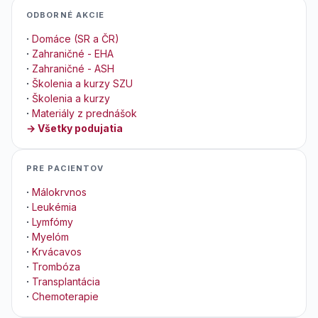
ODBORNÉ AKCIE
·
Domáce (SR a ČR)
·
Zahraničné - EHA
·
Zahraničné - ASH
·
Školenia a kurzy SZU
·
Školenia a kurzy
·
Materiály z prednášok
→ Všetky podujatia
PRE PACIENTOV
·
Málokrvnos
·
Leukémia
·
Lymfómy
·
Myelóm
·
Krvácavos
·
Trombóza
·
Transplantácia
·
Chemoterapie