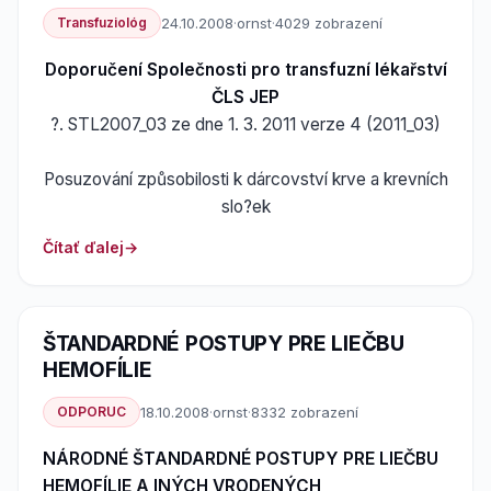
Transfuziológ
24.10.2008
·
ornst
·
4029 zobrazení
Doporučení Společnosti pro transfuzní lékařství
ČLS JEP
?. STL2007_03 ze dne 1. 3. 2011 verze 4 (2011_03)
Posuzování způsobilosti k dárcovství krve a krevních
slo?ek
Čítať ďalej
ŠTANDARDNÉ POSTUPY PRE LIEČBU
HEMOFÍLIE
ODPORUC
18.10.2008
·
ornst
·
8332 zobrazení
NÁRODNÉ ŠTANDARDNÉ POSTUPY PRE LIEČBU
HEMOFÍLIE A INÝCH VRODENÝCH