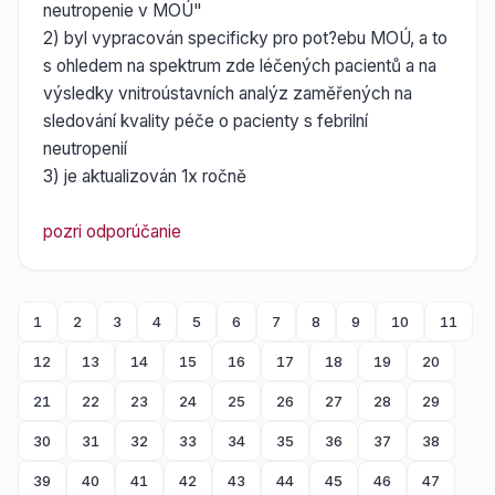
neutropenie v MOÚ"
2) byl vypracován specificky pro pot?ebu MOÚ, a to
s ohledem na spektrum zde léčených pacientů a na
výsledky vnitroústavních analýz zaměřených na
sledování kvality péče o pacienty s febrilní
neutropenií
3) je aktualizován 1x ročně
pozri odporúčanie
1
2
3
4
5
6
7
8
9
10
11
12
13
14
15
16
17
18
19
20
21
22
23
24
25
26
27
28
29
30
31
32
33
34
35
36
37
38
39
40
41
42
43
44
45
46
47