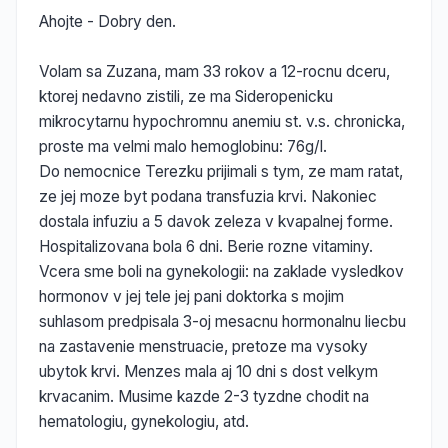
Ahojte - Dobry den.
Volam sa Zuzana, mam 33 rokov a 12-rocnu dceru,
ktorej nedavno zistili, ze ma Sideropenicku
mikrocytarnu hypochromnu anemiu st. v.s. chronicka,
proste ma velmi malo hemoglobinu: 76g/l.
Do nemocnice Terezku prijimali s tym, ze mam ratat,
ze jej moze byt podana transfuzia krvi. Nakoniec
dostala infuziu a 5 davok zeleza v kvapalnej forme.
Hospitalizovana bola 6 dni. Berie rozne vitaminy.
Vcera sme boli na gynekologii: na zaklade vysledkov
hormonov v jej tele jej pani doktorka s mojim
suhlasom predpisala 3-oj mesacnu hormonalnu liecbu
na zastavenie menstruacie, pretoze ma vysoky
ubytok krvi. Menzes mala aj 10 dni s dost velkym
krvacanim. Musime kazde 2-3 tyzdne chodit na
hematologiu, gynekologiu, atd.