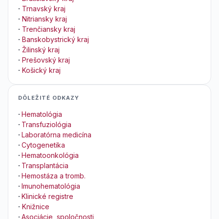
·
Trnavský kraj
·
Nitriansky kraj
·
Trenčiansky kraj
·
Banskobystrický kraj
·
Žilinský kraj
·
Prešovský kraj
·
Košický kraj
DÔLEŽITÉ ODKAZY
·
Hematológia
·
Transfuziológia
·
Laboratórna medicína
·
Cytogenetika
·
Hematoonkológia
·
Transplantácia
·
Hemostáza a tromb.
·
Imunohematológia
·
Klinické registre
·
Knižnice
·
Asociácie, spoločnosti