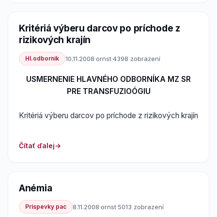
Kritériá výberu darcov po príchode z
rizikových krajín
Hl.odborník
10.11.2008
·
ornst
·
4398 zobrazení
USMERNENIE HLAVNÉHO ODBORNÍKA MZ SR
PRE TRANSFUZIOÓGIU
Kritériá výberu darcov po príchode z rizikových krajín
Čítať ďalej
Anémia
Príspevky pac
8.11.2008
·
ornst
·
5013 zobrazení