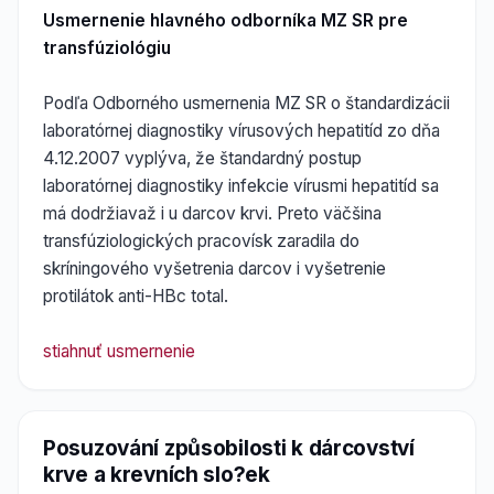
Usmernenie hlavného odborníka MZ SR pre
transfúziológiu
Podľa Odborného usmernenia MZ SR o štandardizácii
laboratórnej diagnostiky vírusových hepatitíd zo dňa
4.12.2007 vyplýva, že štandardný postup
laboratórnej diagnostiky infekcie vírusmi hepatitíd sa
má dodržiavaž i u darcov krvi. Preto väčšina
transfúziologických pracovísk zaradila do
skríningového vyšetrenia darcov i vyšetrenie
protilátok anti-HBc total.
stiahnuť usmernenie
Posuzování způsobilosti k dárcovství
krve a krevních slo?ek