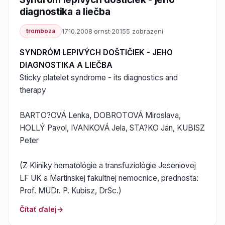
diagnostika a liečba
tromboza
17.10.2008
·
ornst
·
20155 zobrazení
SYNDRÓM LEPIVÝCH DOŠTIČIEK - JEHO
DIAGNOSTIKA A LIEČBA
Sticky platelet syndrome - its diagnostics and
therapy
BARTO?OVÁ Lenka, DOBROTOVÁ Miroslava,
HOLLÝ Pavol, IVANKOVÁ Jela, STA?KO Ján, KUBISZ
Peter
(Z Kliniky hematológie a transfuziológie Jeseniovej
LF UK a Martinskej fakultnej nemocnice, prednosta:
Prof. MUDr. P. Kubisz, DrSc.)
Čítať ďalej