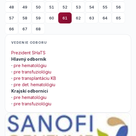
48
49
50
51
52
53
54
55
56
57
58
59
60
61
62
63
64
65
66
67
68
VEDENIE ODBORU
Prezident SHaTS
Hlavný odborník
·
pre hematológiu
·
pre transfuziológiu
·
pre transplantáciu KB
·
pre det. hematológiu
Krajskí odborníci
·
pre hematológiu
·
pre transfuziológiu