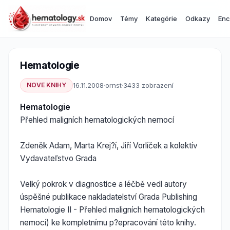
Domov
Témy
Kategórie
Odkazy
Enc
Hematologie
NOVE KNIHY
16.11.2008
·
ornst
·
3433 zobrazení
Hematologie
Přehled maligních hematologických nemocí
Zdeněk Adam, Marta Krej?í, Jiří Vorlíček a kolektív
Vydavateľstvo Grada
Velký pokrok v diagnostice a léčbě vedl autory
úspěšné publikace nakladatelství Grada Publishing
Hematologie II - Přehled maligních hematologických
nemocí) ke kompletnímu p?epracování této knihy.