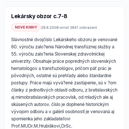
Lekársky obzor c.7-8
NOVE KNIHY
28.8.2008
·
ornst
·
3841 zobrazení
Slávnostné dvojčíslo Lekárskeho obzoru je venované
60. výročiu zalo?enia Národnej transfúznej služby a
55. výročiu zalo?enia Slovenskej zdravotníckej
univerzity. Obsahuje práce popredných slovenských
hematológov a transfuziológov, pričom päť prác je
pôvodných, ostatné sú prehľady alebo štandardné
postupy. Práce majú vyvá?ené zastúpenie, sú v ?om
články z jednotlivých oblastí odboru, z bratislavských
aj mimobratislavských pracovísk, od mladých ale aj
skúsených autorov. číslo je doplnené historickým
vývojom odboru a v galérií osobností je venovaná aj
spomienka jeho zakladateľovi
Prof.MUDr.M.Hrubiškovi,DrSc.