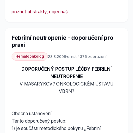
pozrieť abstrakty, objednaš
Febrilní neutropenie - doporučení pro
praxi
Hematoonkológ
23.8.2008
·
ornst
·
4376 zobrazení
DOPORUČENÝ POSTUP LÉČBY FEBRILNÍ
NEUTROPENIE
V MASARYKOV? ONKOLOGICKÉM ÚSTAVU
VBRN?
Obecná ustanovení
Tento doporučený postup:
1) je součástí metodického pokynu ,,Febrilní