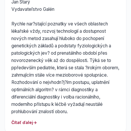
Jan Starý
Vydavateľstvo Galén
Rychle nar?stající poznatky ve všech oblastech
lékařské vždy, rozvoj technologií a dostupnost
nových metod zasahují hluboko do pochopení
genetických základů a podstaty fyziologických a
patologických jev? od prenatálního období přes
novorozenecký věk až do dospělosti. Týká se to
ppředevším pediatrie, která se stala ?irokým oborem,
zahrnujícím stále více mezioborové spolupráce.
Rozhodování o nejvhodn?j?ím postupu, uplatnění
optimálních algoritm? v rámci diagnostiky a
diferenciální diagnostiky i volba racionálního,
moderního přístupu k léčbě vyžadují neustálé
prohlubování znalostí oboru.
Čítať ďalej