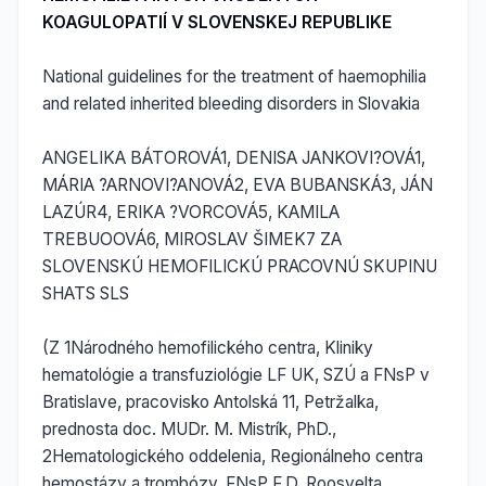
KOAGULOPATIÍ V SLOVENSKEJ REPUBLIKE
National guidelines for the treatment of haemophilia
and related inherited bleeding disorders in Slovakia
ANGELIKA BÁTOROVÁ1, DENISA JANKOVI?OVÁ1,
MÁRIA ?ARNOVI?ANOVÁ2, EVA BUBANSKÁ3, JÁN
LAZÚR4, ERIKA ?VORCOVÁ5, KAMILA
TREBUOOVÁ6, MIROSLAV ŠIMEK7 ZA
SLOVENSKÚ HEMOFILICKÚ PRACOVNÚ SKUPINU
SHATS SLS
(Z 1Národného hemofilického centra, Kliniky
hematológie a transfuziológie LF UK, SZÚ a FNsP v
Bratislave, pracovisko Antolská 11, Petržalka,
prednosta doc. MUDr. M. Mistrík, PhD.,
2Hematologického oddelenia, Regionálneho centra
hemostázy a trombózy, FNsP F.D. Roosvelta,