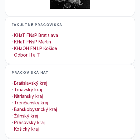
FAKULTNÉ PRACOVISKÁ
·
KHaT FNsP Bratislava
·
KHaT FNsP Martin
·
KHaOH FN LP Košice
·
Odbor H a T
PRACOVISKÁ HAT
·
Bratislavský kraj
·
Trnavský kraj
·
Nitriansky kraj
·
Trenčiansky kraj
·
Banskobystrický kraj
·
Žilinský kraj
·
Prešovský kraj
·
Košický kraj