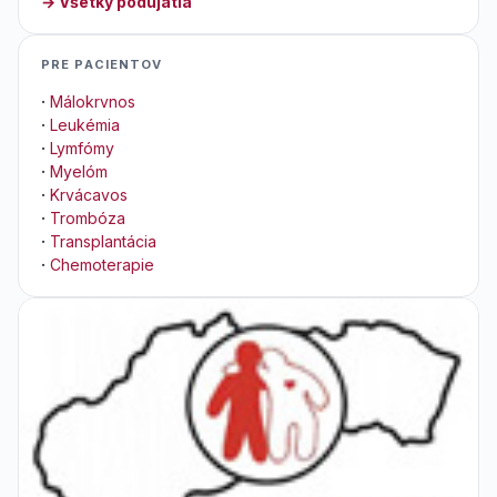
→ Všetky podujatia
PRE PACIENTOV
·
Málokrvnos
·
Leukémia
·
Lymfómy
·
Myelóm
·
Krvácavos
·
Trombóza
·
Transplantácia
·
Chemoterapie