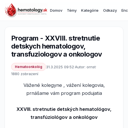
Domov
Témy
Kategórie
Odkazy
Enc
Program - XXVIII. stretnutie
detskych hematologov,
transfuziologov a onkologov
Hematoonkológ
31.3.2025 09:52
·
Autor: ornst
·
1880 zobrazení
Vážené kolegyne , vážení kolegovia,
prnášame vám program podujatia
XXVIII. stretnutie detských hematológov,
transfúziológov a onkológov