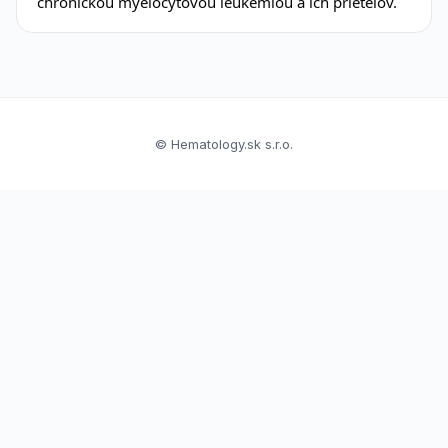
chronickou myelocytovou leukémiou a ich prieteľov.
© Hematology.sk s.r.o.