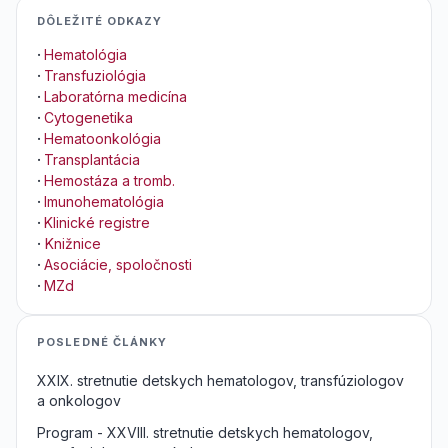
DÔLEŽITÉ ODKAZY
·
Hematológia
·
Transfuziológia
·
Laboratórna medicína
·
Cytogenetika
·
Hematoonkológia
·
Transplantácia
·
Hemostáza a tromb.
·
Imunohematológia
·
Klinické registre
·
Knižnice
·
Asociácie, spoločnosti
·
MZd
POSLEDNÉ ČLÁNKY
XXIX. stretnutie detskych hematologov, transfúziologov
a onkologov
Program - XXVIII. stretnutie detskych hematologov,