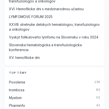
transfuziologov a onkologov
XVI. Hemofilicke dni s medzinarodnou učastou
LYMFOMOVE FORUM 2025
XXVIII. stretnutie detskych hematologov, transfuziologov
a onkologov
Vyskyt folikuloveho lymfomu na Slovensku v roku 2024
Slovenska hematologicka a transfuziologicka
konferencia
XV. hemofilicke dni
TOP TÉMY
Povolenia
136
tromboza
83
Myelom
53
Pharminfo
43