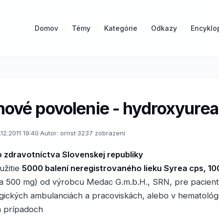
Domov
Témy
Kategórie
Odkazy
Encyklo
nové povolenie - hydroxyurea
.12.2011 19:40
·
Autor: ornst
·
3237 zobrazení
o zdravotníctva Slovenskej republiky
užitie
5000 balení neregistrovaného lieku Syrea cps, 1
a 500 mg) od výrobcu Medac G.m.b.H., SRN, pre pacient
gických ambulanciách a pracoviskách, alebo v hematoló
h prípadoch