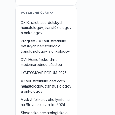
POSLEDNÉ ČLÁNKY
XXIX. stretnutie detskych
hematologov, transfúziologov
a onkologov
Program - XXVIII. stretnutie
detskych hematologov,
transfuziologov a onkologov
XVI. Hemofilicke dni s
medzinarodnou učastou
LYMFOMOVE FORUM 2025
XXVIII. stretnutie detskych
hematologov, transfuziologov
a onkologov
Vyskyt folikuloveho lymfomu
na Slovensku v roku 2024
Slovenska hematologicka a