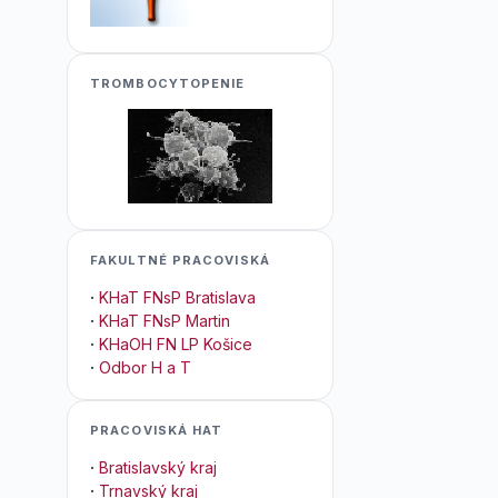
TROMBOCYTOPENIE
FAKULTNÉ PRACOVISKÁ
·
KHaT FNsP Bratislava
·
KHaT FNsP Martin
·
KHaOH FN LP Košice
·
Odbor H a T
PRACOVISKÁ HAT
·
Bratislavský kraj
·
Trnavský kraj