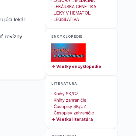
·
LABORAT. MEDICÍNA
·
LEKÁRSKA GENETIKA
·
LIEKY V HEMATOL.
júci lekár.
·
LEGISLATIVA
iť revízny
ENCYKLOPEDIE
→ Všetky encyklopédie
LITERATÚRA
·
Knihy SK/CZ
·
Knihy zahraničie
·
Časopisy SK/CZ
·
Časopisy zahraničie
→ Všetka literatúra