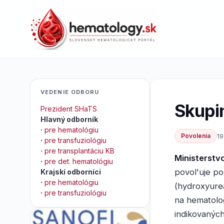
VEDENIE ODBORU
Skupi
Prezident SHaTS
Hlavný odborník
·
pre hematológiu
Povolenia
19
·
pre transfuziológiu
·
pre transplantáciu KB
Ministerstv
·
pre det. hematológiu
povol'uje po
Krajskí odborníci
·
pre hematológiu
(hydroxyure
·
pre transfuziológiu
na hematolo
indikovanýc