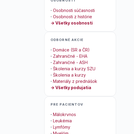
OSOBNOSTI
·
Osobnosti súčasnosti
·
Osobnosti z histórie
→ Všetky osobnosti
ODBORNÉ AKCIE
·
Domáce (SR a ČR)
·
Zahraničné - EHA
·
Zahraničné - ASH
·
Školenia a kurzy SZU
·
Školenia a kurzy
·
Materiály z prednášok
→ Všetky podujatia
PRE PACIENTOV
·
Málokrvnos
·
Leukémia
·
Lymfómy
·
Myelóm