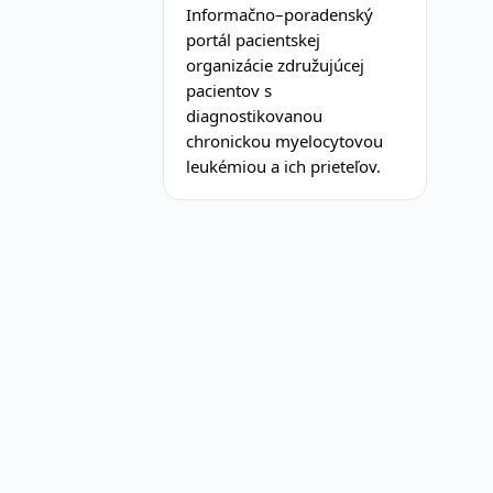
Informačno–poradenský
portál pacientskej
organizácie združujúcej
pacientov s
diagnostikovanou
chronickou myelocytovou
leukémiou a ich prieteľov.