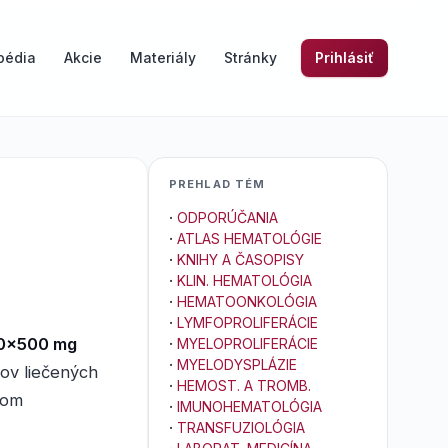
pédia
Akcie
Materiály
Stránky
Prihlásiť
PREHLAD TÉM
·
ODPORÚČANIA
·
ATLAS HEMATOLÓGIE
·
KNIHY A ČASOPISY
·
KLIN. HEMATOLÓGIA
·
HEMATOONKOLÓGIA
·
LYMFOPROLIFERÁCIE
00x500 mg
·
MYELOPROLIFERÁCIE
·
MYELODYSPLÁZIE
ov liečených
·
HEMOST. A TROMB.
gom
·
IMUNOHEMATOLÓGIA
·
TRANSFUZIOLÓGIA