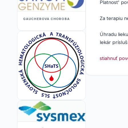
Platnost' po
Za terapiu n
GAUCHEROVA CHOROBA
Úhradu lieku
lekár príslu
stiahnuť pov