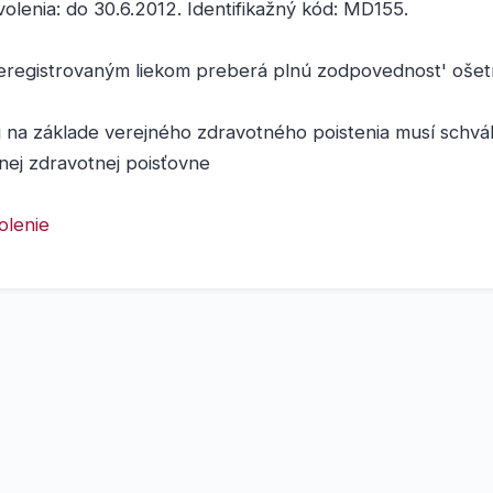
volenia: do 30.6.2012. Identifikažný kód: MD155.
eregistrovaným liekom preberá plnú zodpovednost' ošetru
 na základe verejného zdravotného poistenia musí schvál
šnej zdravotnej poisťovne
olenie