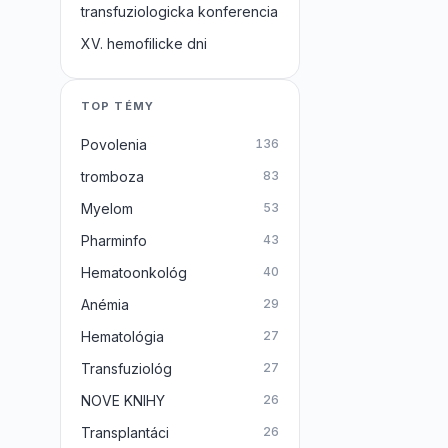
transfuziologicka konferencia
XV. hemofilicke dni
TOP TÉMY
Povolenia
136
tromboza
83
Myelom
53
Pharminfo
43
Hematoonkológ
40
Anémia
29
Hematológia
27
Transfuziológ
27
NOVE KNIHY
26
Transplantáci
26