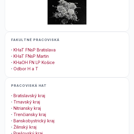
FAKULTNÉ PRACOVISKÁ
·
KHaT FNsP Bratislava
·
KHaT FNsP Martin
·
KHaOH FN LP Košice
·
Odbor H a T
PRACOVISKÁ HAT
·
Bratislavský kraj
·
Trnavský kraj
·
Nitriansky kraj
·
Trenčiansky kraj
·
Banskobystrický kraj
·
Žilinský kraj
·
Prešovský kraj