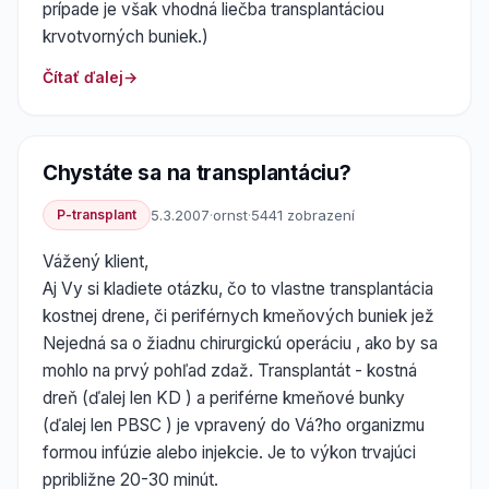
prípade je však vhodná liečba transplantáciou
krvotvorných buniek.)
Čítať ďalej
Chystáte sa na transplantáciu?
P-transplant
5.3.2007
·
ornst
·
5441 zobrazení
Vážený klient,
Aj Vy si kladiete otázku, čo to vlastne transplantácia
kostnej drene, či periférnych kmeňových buniek jež
Nejedná sa o žiadnu chirurgickú operáciu , ako by sa
mohlo na prvý pohľad zdaž. Transplantát - kostná
dreň (ďalej len KD ) a periférne kmeňové bunky
(ďalej len PBSC ) je vpravený do Vá?ho organizmu
formou infúzie alebo injekcie. Je to výkon trvajúci
ppribližne 20-30 minút.