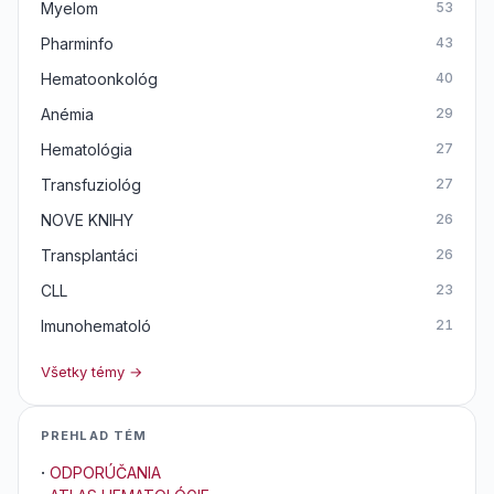
Myelom
53
Pharminfo
43
Hematoonkológ
40
Anémia
29
Hematológia
27
Transfuziológ
27
NOVE KNIHY
26
Transplantáci
26
CLL
23
Imunohematoló
21
Všetky témy →
PREHLAD TÉM
·
ODPORÚČANIA