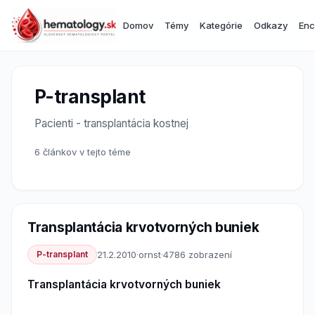
Domov
Témy
Kategórie
Odkazy
Enc
P-transplant
Pacienti - transplantácia kostnej
6 článkov v tejto téme
Transplantácia krvotvorných buniek
P-transplant
21.2.2010
·
ornst
·
4786 zobrazení
Transplantácia krvotvorných buniek