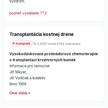
syndrom.
pozrieť vysielanie ?T2
Transplantácia kostnej drene
P-transplant
15.3.2007
·
ornst
·
4793 zobrazení
Vysokodávkovaná protinádorová chemoterapie
s transplantací krvetvorných buniek
Informace pro nemocné
Jiří Mayer,
Jiří Vorlíček a kolektiv
Brno 1999
Čítať ďalej