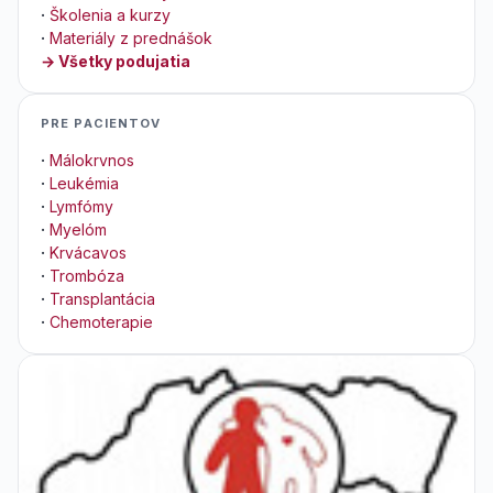
·
Školenia a kurzy
·
Materiály z prednášok
→ Všetky podujatia
PRE PACIENTOV
·
Málokrvnos
·
Leukémia
·
Lymfómy
·
Myelóm
·
Krvácavos
·
Trombóza
·
Transplantácia
·
Chemoterapie