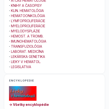
·
ATLAS HEMATOLÓGIE
·
KNIHY A ČASOPISY
·
KLIN. HEMATOLÓGIA
·
HEMATOONKOLÓGIA
·
LYMFOPROLIFERÁCIE
·
MYELOPROLIFERÁCIE
·
MYELODYSPLÁZIE
·
HEMOST. A TROMB.
·
IMUNOHEMATOLÓGIA
·
TRANSFUZIOLÓGIA
·
LABORAT. MEDICÍNA
·
LEKÁRSKA GENETIKA
·
LIEKY V HEMATOL.
·
LEGISLATIVA
ENCYKLOPEDIE
→ Všetky encyklopédie