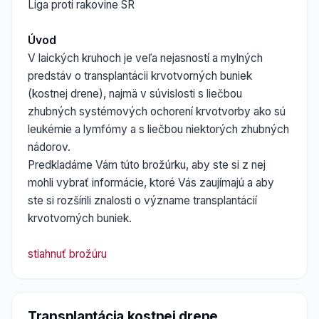
Liga proti rakovine SR
Úvod
V laických kruhoch je veľa nejasností a mylných
predstáv o transplantácii krvotvorných buniek
(kostnej drene), najmä v súvislosti s liečbou
zhubných systémových ochorení krvotvorby ako sú
leukémie a lymfómy a s liečbou niektorých zhubných
nádorov.
Predkladáme Vám túto brožúrku, aby ste si z nej
mohli vybrať informácie, ktoré Vás zaujímajú a aby
ste si rozšírili znalosti o význame transplantácií
krvotvorných buniek.
stiahnuť brožúru
Transplantácia kostnej drene