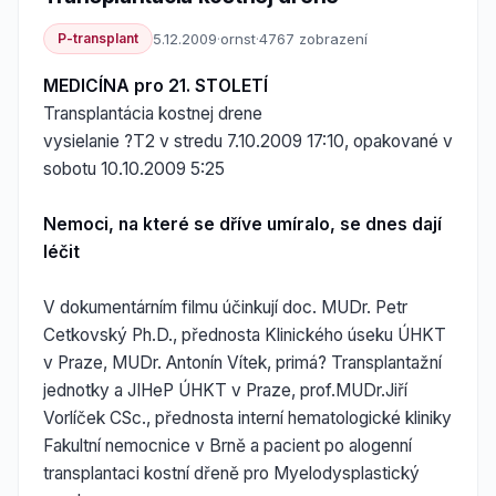
P-transplant
5.12.2009
·
ornst
·
4767 zobrazení
MEDICÍNA pro 21. STOLETÍ
Transplantácia kostnej drene
vysielanie ?T2 v stredu 7.10.2009 17:10, opakované v
sobotu 10.10.2009 5:25
Nemoci, na které se dříve umíralo, se dnes dají
léčit
V dokumentárním filmu účinkují doc. MUDr. Petr
Cetkovský Ph.D., přednosta Klinického úseku ÚHKT
v Praze, MUDr. Antonín Vítek, primá? Transplantažní
jednotky a JIHeP ÚHKT v Praze, prof.MUDr.Jiří
Vorlíček CSc., přednosta interní hematologické kliniky
Fakultní nemocnice v Brně a pacient po alogenní
transplantaci kostní dřeně pro Myelodysplastický