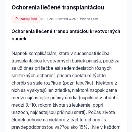
Ochorenia liečené transplantáciou
P-transplant
13.3.2007
·
ornst
·
4265 zobrazení
Ochorenia liečené transplantáciou krvotvorných
buniek
Napriek komplikáciám, ktoré v súčasnosti liečba
transplantáciou krvotvorných buniek prináša, používa
sa už dnes pri liečbe asi sedemdesiatich rôznych
smrte?ných ochorení, pričom spektrum týchto
chorôb sa stále roz?iruje (pozri tabu?ku). Niektoré z
nich sa vyskytujú len zriedka, niektoré naopak patria
medzi najčastejšie príčiny úmrtia (napríklad v období
medzi 3.-10. rokom života sú leukémie, popri
úrazoch, najčastejšou príčinou smrti). Počas života
človek ochorie na niektoré z týchto ochorení s
pravdepodobnosťou vä??ou ako 15%. (Nie v každom