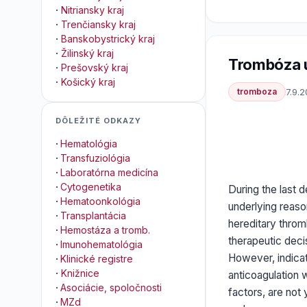
·
Nitriansky kraj
·
Trenčiansky kraj
·
Banskobystrický kraj
·
Žilinský kraj
Trombóza u
·
Prešovský kraj
·
Košický kraj
tromboza
7.9.
DÔLEŽITÉ ODKAZY
·
Hematológia
·
Transfuziológia
·
Laboratórna medicína
·
Cytogenetika
During the last
·
Hematoonkológia
underlying reaso
·
Transplantácia
hereditary throm
·
Hemostáza a tromb.
therapeutic deci
·
Imunohematológia
However, indicat
·
Klinické registre
·
Knižnice
anticoagulation w
·
Asociácie, spoločnosti
factors, are not 
·
MZd