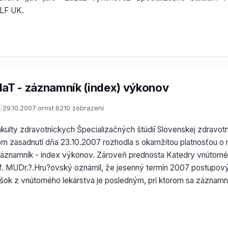
JLF UK.
HaT - záznamník (index) výkonov
29.10.2007
·
ornst
·
6210 zobrazení
ulty zdravotníckych Špecializačných štúdií Slovenskej zdravotní
om zasadnutí dňa 23.10.2007 rozhodla s okamžitou platnosťou o 
záznamník - index výkonov. Zároveň prednosta Katedry vnútorné
. MUDr.?.Hru?ovský oznámil, že jesenný termín 2007 postupov
šok z vnútorného lekárstva je posledným, pri ktorom sa záznam