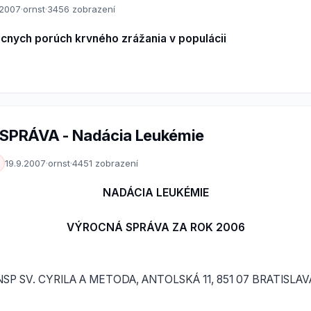
.2007
·
ornst
·
3456 zobrazení
cnych porúch krvného zrážania v populácii
PRÁVA - Nadácia Leukémie
19.9.2007
·
ornst
·
4451 zobrazení
NADÁCIA LEUKÉMIE
VÝROCNÁ SPRÁVA ZA ROK 2006
NSP SV. CYRILA A METODA, ANTOLSKÁ 11, 851 07 BRATISLAV