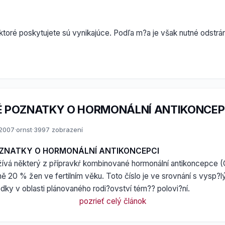
 ktoré poskytujete sú vynikajúce. Podľa m?a je však nutné odstr
 POZNATKY O HORMONÁLNÍ ANTIKONCEP
.2007
·
ornst
·
3997 zobrazení
ZNATKY O HORMONÁLNÍ ANTIKONCEPCI
žívá některý z přípravkŕ kombinované hormonální antikoncepce 
žně 20 % žen ve fertilním věku. Toto číslo je ve srovnání s vysp?
ky v oblasti plánovaného rodi?ovství tém?? polovi?ní.
pozrieť celý článok