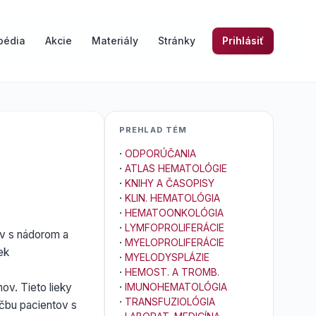
pédia
Akcie
Materiály
Stránky
Prihlásiť
PREHLAD TÉM
·
ODPORÚČANIA
·
ATLAS HEMATOLÓGIE
·
KNIHY A ČASOPISY
·
KLIN. HEMATOLÓGIA
·
HEMATOONKOLÓGIA
·
LYMFOPROLIFERÁCIE
ov s nádorom a
·
MYELOPROLIFERÁCIE
ek
·
MYELODYSPLÁZIE
·
HEMOST. A TROMB.
v. Tieto lieky
·
IMUNOHEMATOLÓGIA
·
TRANSFUZIOLÓGIA
ečbu pacientov s