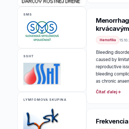
SMS
Menorrhagi
krvácavým
Hemofília
15.10
Bleeding disorde
SSHT
caused by limitat
reproductive is
bleeding complic
as chronic anaem
Čítať ďalej
LYMFOMOVA SKUPINA
Frekvencia