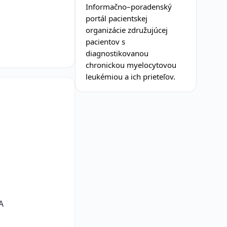
Informačno–poradenský
portál pacientskej
organizácie združujúcej
pacientov s
diagnostikovanou
chronickou myelocytovou
leukémiou a ich prieteľov.
A