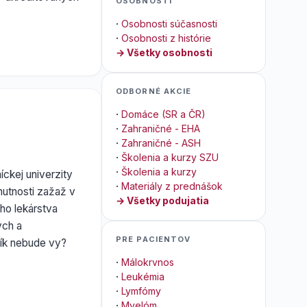
OSOBNOSTI
·
Osobnosti súčasnosti
·
Osobnosti z histórie
→ Všetky osobnosti
ODBORNÉ AKCIE
·
Domáce (SR a ČR)
·
Zahraničné - EHA
·
Zahraničné - ASH
·
Školenia a kurzy SZU
·
Školenia a kurzy
ckej univerzity
·
Materiály z prednášok
nutnosti zažaž v
→ Všetky podujatia
ho lekárstva
ých a
PRE PACIENTOV
ník nebude vy?
·
Málokrvnos
·
Leukémia
·
Lymfómy
·
Myelóm