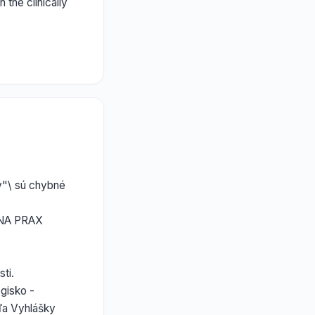
the clinically
ov"\ sú chybné
ÁVNA PRAX
ti.
gisko -
dľa Vyhlášky