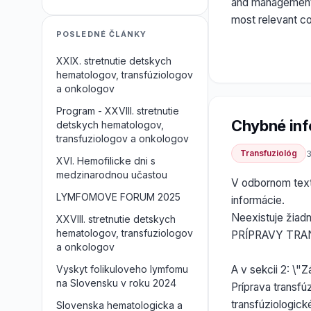
and management o
most relevant co
POSLEDNÉ ČLÁNKY
XXIX. stretnutie detskych
hematologov, transfúziologov
a onkologov
Program - XXVIII. stretnutie
Chybné inf
detskych hematologov,
transfuziologov a onkologov
Transfuziológ
3
XVI. Hemofilicke dni s
medzinarodnou učastou
V odbornom texte
LYMFOMOVE FORUM 2025
informácie.
Neexistuje žiad
XXVIII. stretnutie detskych
hematologov, transfuziologov
PRÍPRAVY TRAN
a onkologov
A v sekcii 2: \"
Vyskyt folikuloveho lymfomu
na Slovensku v roku 2024
Príprava transfú
transfúziologick
Slovenska hematologicka a