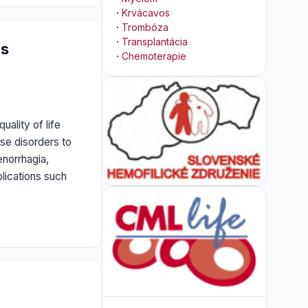
·
Krvácavos
·
Trombóza
·
Transplantácia
 s
·
Chemoterapie
ality of life
ese disorders to
norrhagia,
lications such