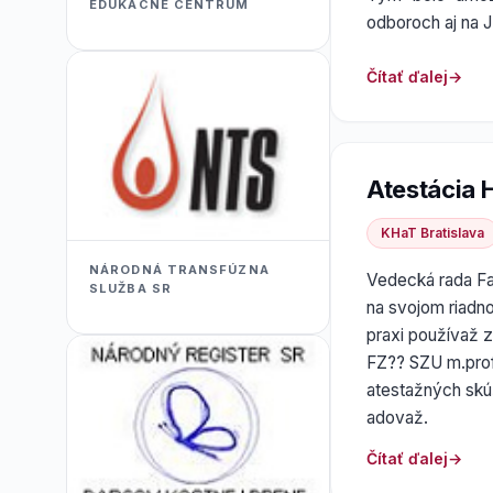
EDUKACNÉ CENTRUM
odboroch aj na 
Čítať ďalej
Atestácia 
KHaT Bratislava
NÁRODNÁ TRANSFÚZNA
Vedecká rada Fak
SLUŽBA SR
na svojom riadn
praxi používaž 
FZ?? SZU m.prof
atestažných skú
adovaž.
Čítať ďalej