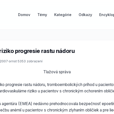
Domov
Témy
Kategórie
Odkazy
Encyklo
riziko progresie rastu nádoru
1.2007
·
ornst
·
5353 zobrazení
Tlažová správa
ziko progresie rastu nádoru, tromboembolických príhod u pacient
ardiovaskulárne riziko u pacientov s chronickým ochorením obliči
á agentúra (EMEA) nedávno prehodnocovala bezpečnosť epoetíno
liečbu anémií u pacientov s chronickým zlyhaním obličiek a pre li