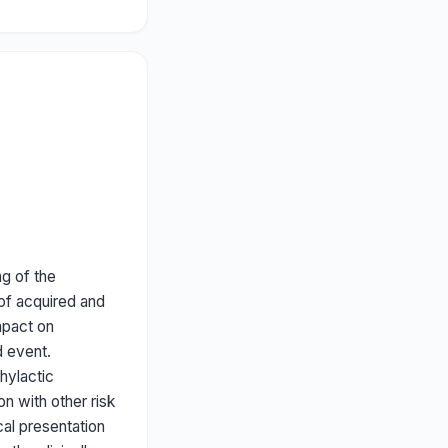
g of the
of acquired and
mpact on
d event.
hylactic
on with other risk
cal presentation