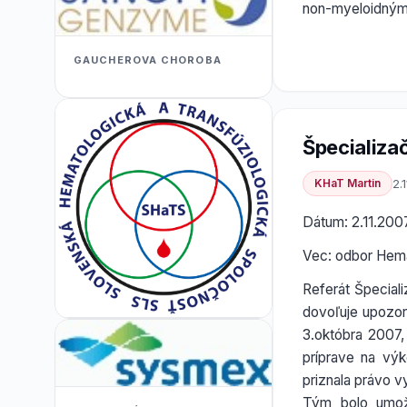
non-myeloidnými
GAUCHEROVA CHOROBA
Špecializa
KHaT Martin
2.
Dátum: 2.11.200
Vec: odbor Hemat
Referát Špecial
dovoľuje upozor
3.októbra 2007, 
príprave na vý
priznala právo v
Tým bolo umožn