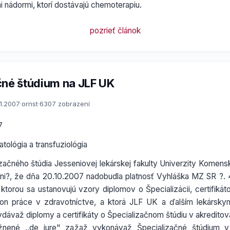
 nádormi, ktorí dostávajú chemoterapiu.
pozrieť článok
čné štúdium na JLF UK
11.2007
·
ornst
·
6307 zobrazení
7
ológia a transfuziológia
izačného štúdia Jesseniovej lekárskej fakulty Univerzity Komens
ni?, že dňa 20.10.2007 nadobudla platnosť Vyhláška MZ SR ?.
ktorou sa ustanovujú vzory diplomov o Špecializácii, certifiká
kon práce v zdravotníctve, a ktorá JLF UK a ďalším lekársky
ydávaž diplomy a certifikáty o Špecializačnom štúdiu v akredit
ené ,,de jure" zažaž vykonávaž Špecializačné štúdium v