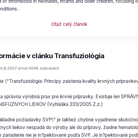
f thrombosis in neonates, infants and older children, focusing on 
nditions.
čítaž celý článok
ormácie v clánku Transfuziológia
0.8.2007
·
ornst
·
4049 zobrazení
 \"Transfuziológia: Princípy zaistenia kvality krvných prípravk
na správna výrobná prax pre krvné prípravky. Existuje len SPR
SFÚZNYCH LIEKOV (Vyhláška 333/2005 Z.z.)
Základné požiadavky SVP\" je taktiež chybné vyjadrenie skutočnos
znych liekov nespadá do výroby ale do prípravy. žiadne hematolo
é zariadenie nie je in?pektované podľa SVP. Je in?pektované po