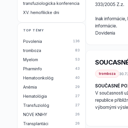
transfuziologicka konferencia
333/2005 Z.z.
XV. hemofilicke dni
Inak informácie,
informácie.
TOP TÉMY
Dovidenia
Povolenia
136
tromboza
83
Myelom
53
SOUCASNÉ
Pharminfo
43
tromboza
30.7
Hematoonkológ
40
SOUČASNÉ PO
Anémia
29
V současnosti u
Hematológia
27
republice přibli
Transfuziológ
27
výbornými výsled
NOVE KNIHY
26
Transplantáci
26