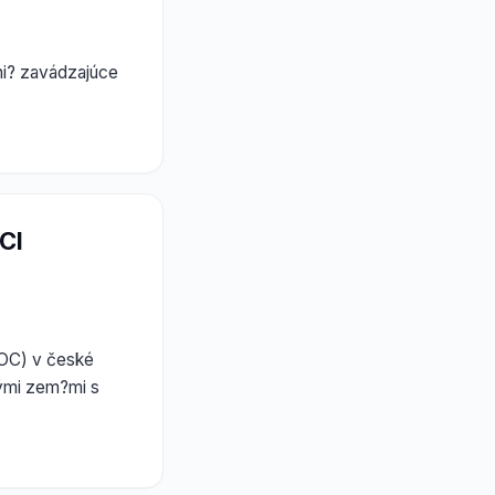
áni? zavádzajúce
CI
(OC) v české
lými zem?mi s