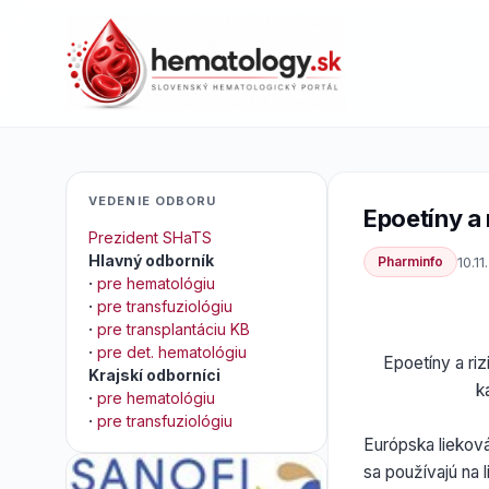
VEDENIE ODBORU
Epoetíny a 
Prezident SHaTS
Hlavný odborník
Pharminfo
10.1
·
pre hematológiu
·
pre transfuziológiu
·
pre transplantáciu KB
·
pre det. hematológiu
Epoetíny a ri
Krajskí odborníci
k
·
pre hematológiu
·
pre transfuziológiu
Európska liekov
sa používajú na 