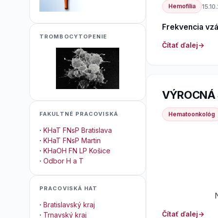
Hemofília
15.10
Frekvencia vzá
TROMBOCYTOPENIE
Čítať ďalej
VÝROCNÁ S
Hematoonkológ
FAKULTNÉ PRACOVISKÁ
·
KHaT FNsP Bratislava
·
KHaT FNsP Martin
·
KHaOH FN LP Košice
·
Odbor H a T
PRACOVISKÁ HAT
·
Bratislavský kraj
Čítať ďalej
·
Trnavský kraj