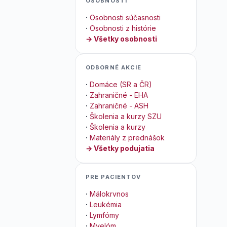
OSOBNOSTI
·
Osobnosti súčasnosti
·
Osobnosti z histórie
→ Všetky osobnosti
ODBORNÉ AKCIE
·
Domáce (SR a ČR)
·
Zahraničné - EHA
·
Zahraničné - ASH
·
Školenia a kurzy SZU
·
Školenia a kurzy
·
Materiály z prednášok
→ Všetky podujatia
PRE PACIENTOV
·
Málokrvnos
·
Leukémia
·
Lymfómy
·
Myelóm