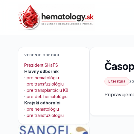
VEDENIE ODBORU
Časop
Prezident SHaTS
Hlavný odborník
·
pre hematológiu
Literatúra
30
·
pre transfuziológiu
·
pre transplantáciu KB
Pripravujem
·
pre det. hematológiu
Krajskí odborníci
·
pre hematológiu
·
pre transfuziológiu