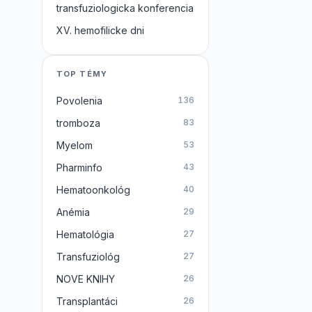
transfuziologicka konferencia
XV. hemofilicke dni
TOP TÉMY
Povolenia
136
tromboza
83
Myelom
53
Pharminfo
43
Hematoonkológ
40
Anémia
29
Hematológia
27
Transfuziológ
27
NOVE KNIHY
26
Transplantáci
26