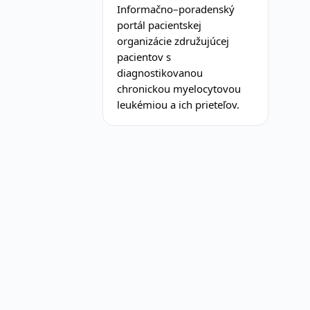
Informačno–poradenský
portál pacientskej
organizácie združujúcej
pacientov s
diagnostikovanou
chronickou myelocytovou
leukémiou a ich prieteľov.