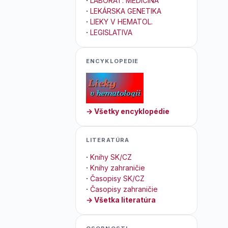
·
LABORAT. MEDICÍNA
·
LEKÁRSKA GENETIKA
·
LIEKY V HEMATOL.
·
LEGISLATIVA
ENCYKLOPEDIE
→ Všetky encyklopédie
LITERATÚRA
·
Knihy SK/CZ
·
Knihy zahraničie
·
Časopisy SK/CZ
·
Časopisy zahraničie
→ Všetka literatúra