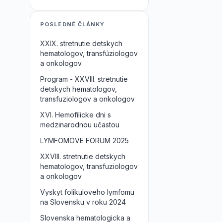
POSLEDNÉ ČLÁNKY
XXIX. stretnutie detskych
hematologov, transfúziologov
a onkologov
Program - XXVIII. stretnutie
detskych hematologov,
transfuziologov a onkologov
XVI. Hemofilicke dni s
medzinarodnou učastou
LYMFOMOVE FORUM 2025
XXVIII. stretnutie detskych
hematologov, transfuziologov
a onkologov
Vyskyt folikuloveho lymfomu
na Slovensku v roku 2024
Slovenska hematologicka a