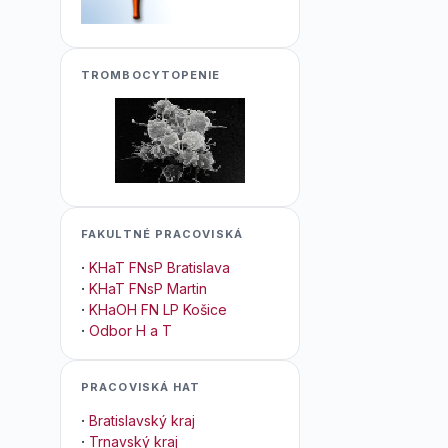
TROMBOCYTOPENIE
FAKULTNÉ PRACOVISKÁ
·
KHaT FNsP Bratislava
·
KHaT FNsP Martin
·
KHaOH FN LP Košice
·
Odbor H a T
PRACOVISKÁ HAT
·
Bratislavský kraj
·
Trnavský kraj