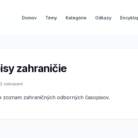
Domov
Témy
Kategórie
Odkazy
Encyklo
isy zahraničie
2 zobrazení
e zoznam zahraničných odborných časopisov.