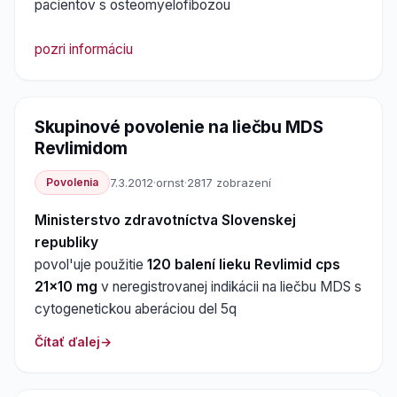
pacientov s osteomyelofibozou
pozri informáciu
Skupinové povolenie na liečbu MDS
Revlimidom
Povolenia
7.3.2012
·
ornst
·
2817 zobrazení
Ministerstvo zdravotníctva Slovenskej
republiky
povol'uje použitie
120 balení lieku Revlimid cps
21x10 mg
v neregistrovanej indikácii na liečbu MDS s
cytogenetickou aberáciou del 5q
Čítať ďalej