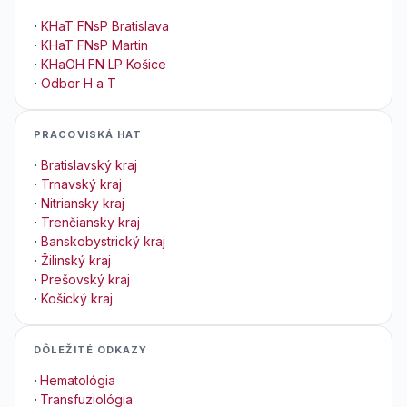
·
KHaT FNsP Bratislava
·
KHaT FNsP Martin
·
KHaOH FN LP Košice
·
Odbor H a T
PRACOVISKÁ HAT
·
Bratislavský kraj
·
Trnavský kraj
·
Nitriansky kraj
·
Trenčiansky kraj
·
Banskobystrický kraj
·
Žilinský kraj
·
Prešovský kraj
·
Košický kraj
DÔLEŽITÉ ODKAZY
·
Hematológia
·
Transfuziológia