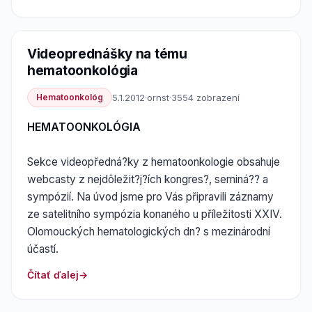
Videoprednášky na tému
hematoonkológia
Hematoonkológ
5.1.2012
·
ornst
·
3554 zobrazení
HEMATOONKOLÓGIA
Sekce videopředná?ky z hematoonkologie obsahuje
webcasty z nejdôležit?j?ích kongres?, seminá?? a
sympózií. Na úvod jsme pro Vás připravili záznamy
ze satelitního sympózia konaného u příležitosti XXIV.
Olomouckých hematologických dn? s mezinárodní
účastí.
Čítať ďalej