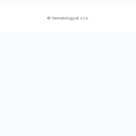
© Hematology.sk s.r.o.