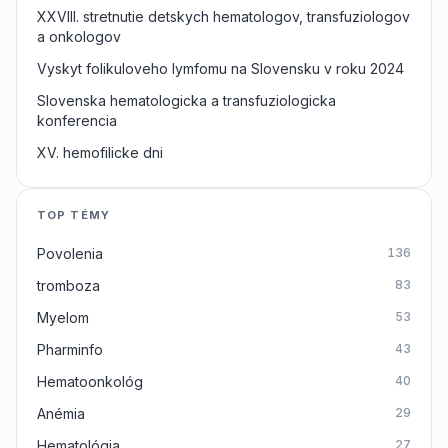
XXVIII. stretnutie detskych hematologov, transfuziologov
a onkologov
Vyskyt folikuloveho lymfomu na Slovensku v roku 2024
Slovenska hematologicka a transfuziologicka
konferencia
XV. hemofilicke dni
TOP TÉMY
Povolenia
136
tromboza
83
Myelom
53
Pharminfo
43
Hematoonkológ
40
Anémia
29
Hematológia
27