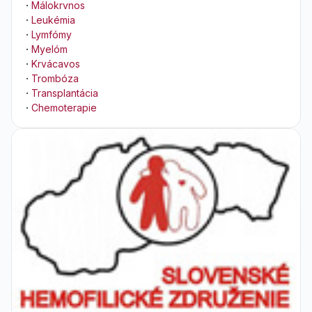
·
Málokrvnos
·
Leukémia
·
Lymfómy
·
Myelóm
·
Krvácavos
·
Trombóza
·
Transplantácia
·
Chemoterapie