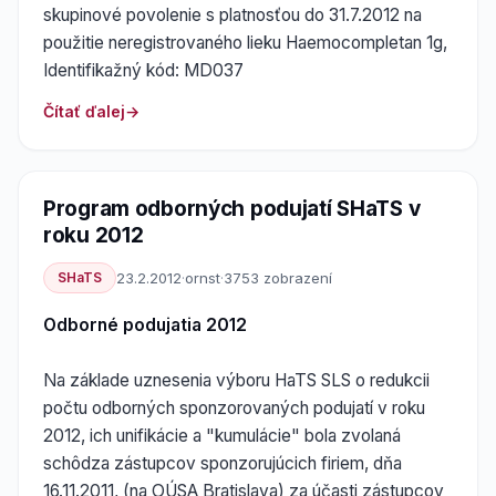
skupinové povolenie s platnosťou do 31.7.2012 na
použitie neregistrovaného lieku Haemocompletan 1g,
Identifikažný kód: MD037
Čítať ďalej
Program odborných podujatí SHaTS v
roku 2012
SHaTS
23.2.2012
·
ornst
·
3753 zobrazení
Odborné podujatia 2012
Na základe uznesenia výboru HaTS SLS o redukcii
počtu odborných sponzorovaných podujatí v roku
2012, ich unifikácie a "kumulácie" bola zvolaná
schôdza zástupcov sponzorujúcich firiem, dňa
16.11.2011, (na OÚSA Bratislava) za účasti zástupcov