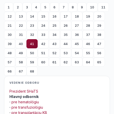
1
2
3
4
5
6
7
8
9
10
11
12
13
14
15
16
17
18
19
20
21
22
23
24
25
26
27
28
29
30
31
32
33
34
35
36
37
38
39
40
41
42
43
44
45
46
47
48
49
50
51
52
53
54
55
56
57
58
59
60
61
62
63
64
65
66
67
68
VEDENIE ODBORU
Prezident SHaTS
Hlavný odborník
·
pre hematológiu
·
pre transfuziológiu
·
pre transplantáciu KB