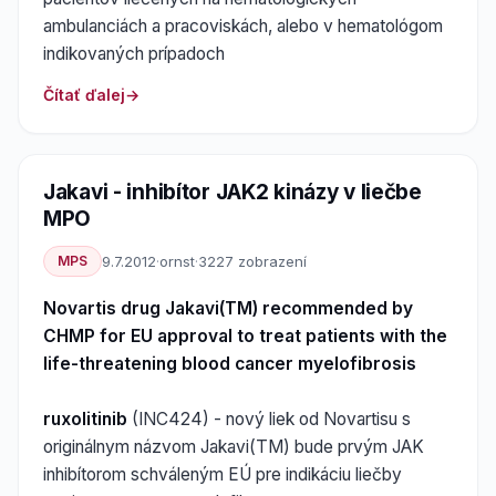
ambulanciách a pracoviskách, alebo v hematológom
indikovaných prípadoch
Čítať ďalej
Jakavi - inhibítor JAK2 kinázy v liečbe
MPO
MPS
9.7.2012
·
ornst
·
3227 zobrazení
Novartis drug Jakavi(TM) recommended by
CHMP for EU approval to treat patients with the
life-threatening blood cancer myelofibrosis
ruxolitinib
(INC424) - nový liek od Novartisu s
originálnym názvom Jakavi(TM) bude prvým JAK
inhibítorom schváleným EÚ pre indikáciu liečby