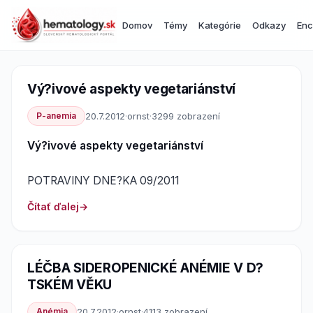
Domov
Témy
Kategórie
Odkazy
Enc
Vý?ivové aspekty vegetariánství
P-anemia
20.7.2012
·
ornst
·
3299 zobrazení
Vý?ivové aspekty vegetariánství
POTRAVINY DNE?KA 09/2011
Čítať ďalej
LÉČBA SIDEROPENICKÉ ANÉMIE V D?
TSKÉM VĚKU
Anémia
20.7.2012
·
ornst
·
4113 zobrazení