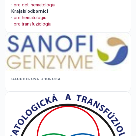
·
pre det. hematológiu
Krajskí odborníci
·
pre hematológiu
·
pre transfuziológiu
GAUCHEROVA CHOROBA