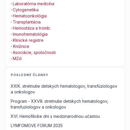
·
Laboratórna medicína
·
Cytogenetika
·
Hematoonkológia
·
Transplantácia
·
Hemostáza a tromb.
·
Imunohematológia
·
Klinické registre
·
Knižnice
·
Asociácie, spoločnosti
·
MZd
POSLEDNÉ ČLÁNKY
XXIX. stretnutie detskych hematologov, transfúziologov
a onkologov
Program - XXVIII. stretnutie detskych hematologov,
transfuziologov a onkologov
XVI. Hemofilicke dni s medzinarodnou učastou
LYMFOMOVE FORUM 2025