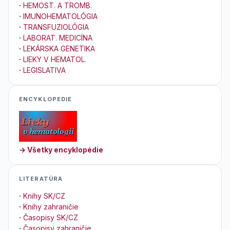
·
HEMOST. A TROMB.
·
IMUNOHEMATOLÓGIA
·
TRANSFUZIOLÓGIA
·
LABORAT. MEDICÍNA
·
LEKÁRSKA GENETIKA
·
LIEKY V HEMATOL.
·
LEGISLATIVA
ENCYKLOPEDIE
→ Všetky encyklopédie
LITERATÚRA
·
Knihy SK/CZ
·
Knihy zahraničie
·
Časopisy SK/CZ
·
Časopisy zahraničie