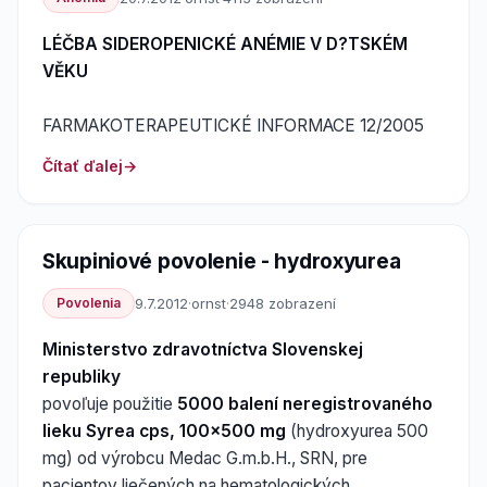
LÉČBA SIDEROPENICKÉ ANÉMIE V D?TSKÉM
VĚKU
FARMAKOTERAPEUTICKÉ INFORMACE 12/2005
Čítať ďalej
Skupiniové povolenie - hydroxyurea
Povolenia
9.7.2012
·
ornst
·
2948 zobrazení
Ministerstvo zdravotníctva Slovenskej
republiky
povoľuje použitie
5000 balení neregistrovaného
lieku Syrea cps, 100x500 mg
(hydroxyurea 500
mg) od výrobcu Medac G.m.b.H., SRN, pre
pacientov liečených na hematologických