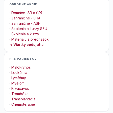
ODBORNÉ AKCIE
·
Domáce (SR a ČR)
·
Zahraničné - EHA
·
Zahraničné - ASH
·
Školenia a kurzy SZU
·
Školenia a kurzy
·
Materiály z prednášok
→ Všetky podujatia
PRE PACIENTOV
·
Málokrvnos
·
Leukémia
·
Lymfómy
·
Myelóm
·
Krvácavos
·
Trombóza
·
Transplantácia
·
Chemoterapie