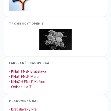
TROMBOCYTOPENIE
FAKULTNÉ PRACOVISKÁ
·
KHaT FNsP Bratislava
·
KHaT FNsP Martin
·
KHaOH FN LP Košice
·
Odbor H a T
PRACOVISKÁ HAT
·
Bratislavský kraj