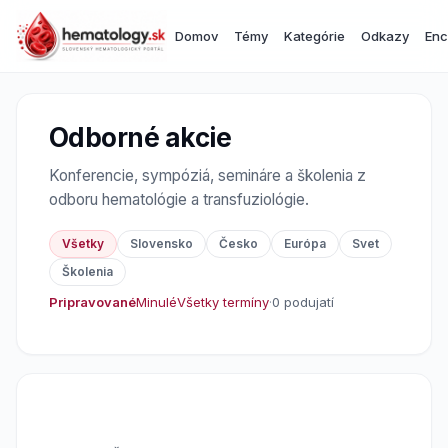
Domov
Témy
Kategórie
Odkazy
Enc
Odborné akcie
Konferencie, sympóziá, semináre a školenia z
odboru hematológie a transfuziológie.
Všetky
Slovensko
Česko
Európa
Svet
Školenia
Pripravované
Minulé
Všetky termíny
·
0 podujatí