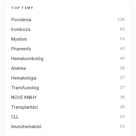
TOP TÉMY
Povolenia
136
tromboza
83
Myelom
53
Pharminfo
43
Hematoonkológ
40
Anémia
29
Hematológia
27
Transfuziológ
27
NOVE KNIHY
26
Transplantáci
26
CLL
23
Imunohematoló
21