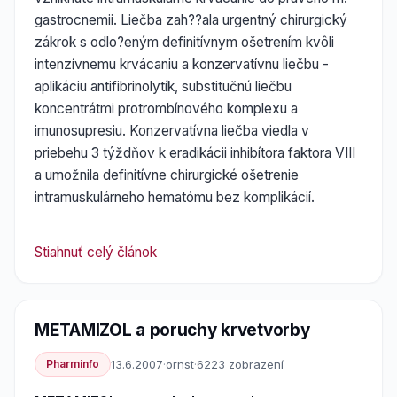
gastrocnemii. Liečba zah??ala urgentný chirurgický
zákrok s odlo?eným definitívnym ošetrením kvôli
intenzívnemu krvácaniu a konzervatívnu liečbu -
aplikáciu antifibrinolytík, substitučnú liečbu
koncentrátmi protrombínového komplexu a
imunosupresiu. Konzervatívna liečba viedla v
priebehu 3 týždňov k eradikácii inhibítora faktora VIII
a umožnila definitívne chirurgické ošetrenie
intramuskulárneho hematómu bez komplikácií.
Stiahnuť celý článok
METAMIZOL a poruchy krvetvorby
Pharminfo
13.6.2007
·
ornst
·
6223 zobrazení