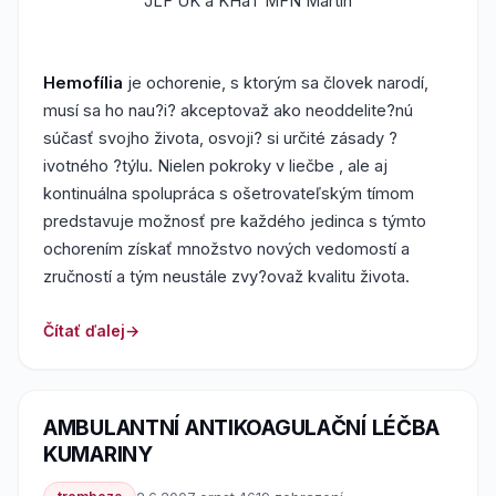
JLF UK a KHaT MFN Martin
Hemofília
je ochorenie, s ktorým sa človek narodí,
musí sa ho nau?i? akceptovaž ako neoddelite?nú
súčasť svojho života, osvoji? si určité zásady ?
ivotného ?týlu. Nielen pokroky v liečbe , ale aj
kontinuálna spolupráca s ošetrovateľským tímom
predstavuje možnosť pre každého jedinca s týmto
ochorením získať množstvo nových vedomostí a
zručností a tým neustále zvy?ovaž kvalitu života.
Čítať ďalej
AMBULANTNÍ ANTIKOAGULAČNÍ LÉČBA
KUMARINY