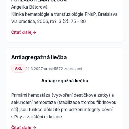
Angelika Bátorová
Klinika hematológie a transfuziológie FNsP, Bratislava
Via practica, 2006, ro?. 3 (2): 75 - 80
Čítať ďalej
Antiagregažná liečba
AKL
14.3.2007
·
ornst
·
5572 zobrazení
Antiagregažná liečba
Primární hemostáza (vytvoření destičkové zátky) a
sekundární hemostáza (stabilizace trombu fibrinovou
sítí) jsou funkce dôležité pro udr?ení integrity cévní
st?ny a zajištění cirkulace.
Čítať ďalej