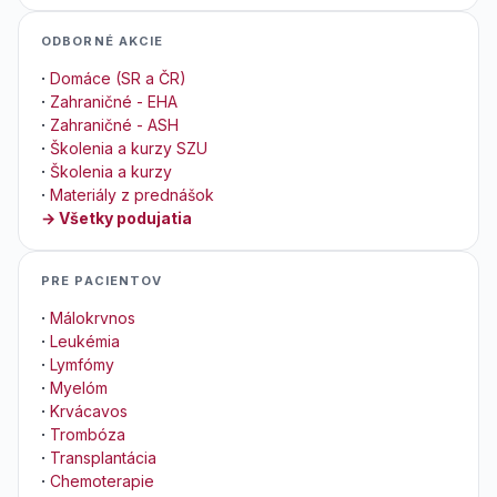
ODBORNÉ AKCIE
·
Domáce (SR a ČR)
·
Zahraničné - EHA
·
Zahraničné - ASH
·
Školenia a kurzy SZU
·
Školenia a kurzy
·
Materiály z prednášok
→ Všetky podujatia
PRE PACIENTOV
·
Málokrvnos
·
Leukémia
·
Lymfómy
·
Myelóm
·
Krvácavos
·
Trombóza
·
Transplantácia
·
Chemoterapie