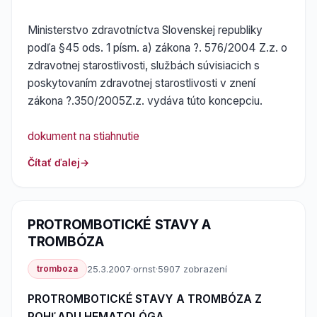
Ministerstvo zdravotníctva Slovenskej republiky
podľa §45 ods. 1 písm. a) zákona ?. 576/2004 Z.z. o
zdravotnej starostlivosti, službách súvisiacich s
poskytovaním zdravotnej starostlivosti v znení
zákona ?.350/2005Z.z. vydáva túto koncepciu.
dokument na stiahnutie
Čítať ďalej
PROTROMBOTICKÉ STAVY A
TROMBÓZA
tromboza
25.3.2007
·
ornst
·
5907 zobrazení
PROTROMBOTICKÉ STAVY A TROMBÓZA Z
POHĽADU HEMATOLÓGA