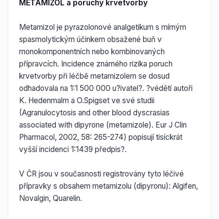
METAMIZOL a poruchy krvetvorby
Metamizol je pyrazolonové analgetikum s mírným
spasmolytickým účinkem obsažené buň v
monokomponentních nebo kombinovaných
přípravcích. Incidence známého rizika poruch
krvetvorby při léčbě metamizolem se dosud
odhadovala na 1:1 500 000 u?ivatel?. ?védětí autoři
K. Hedenmalm a O.Spigset ve své studii
(Agranulocytosis and other blood dyscrasias
associated with dipyrone (metamizole). Eur J Clin
Pharmacol, 2002, 58: 265-274) popisují tisíckrát
vyšší incidenci 1:1439 předpis?.
V ČR jsou v současnosti registrovány tyto léčivé
přípravky s obsahem metamizolu (dipyronu): Algifen,
Novalgin, Quarelin.