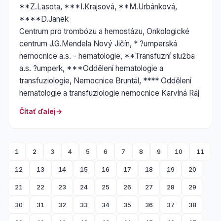
**Z.Lasota, ***I.Krajsová, **M.Urbánková,
****D.Janek
Centrum pro trombózu a hemostázu, Onkologické
centrum J.G.Mendela Nový Jičín, * ?umperská
nemocnice a.s. - hematologie, **Transfuzní služba
a.s. ?umperk, ***Oddělení hematologie a
transfuziologie, Nemocnice Bruntál, **** Oddělení
hematologie a transfuziologie nemocnice Karviná Ráj
Čítať ďalej
1
2
3
4
5
6
7
8
9
10
11
12
13
14
15
16
17
18
19
20
21
22
23
24
25
26
27
28
29
30
31
32
33
34
35
36
37
38