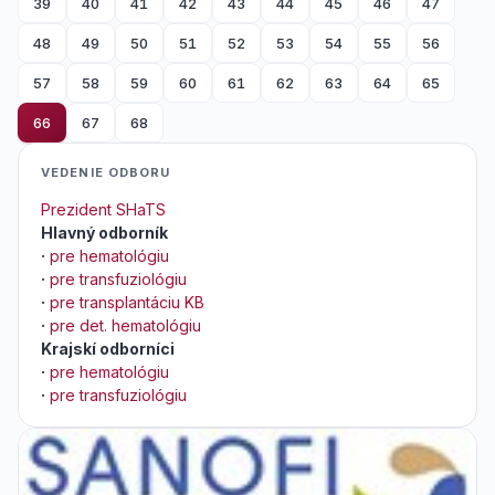
39
40
41
42
43
44
45
46
47
48
49
50
51
52
53
54
55
56
57
58
59
60
61
62
63
64
65
66
67
68
VEDENIE ODBORU
Prezident SHaTS
Hlavný odborník
·
pre hematológiu
·
pre transfuziológiu
·
pre transplantáciu KB
·
pre det. hematológiu
Krajskí odborníci
·
pre hematológiu
·
pre transfuziológiu