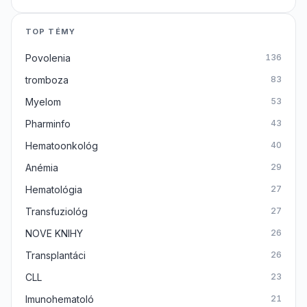
TOP TÉMY
Povolenia
136
tromboza
83
Myelom
53
Pharminfo
43
Hematoonkológ
40
Anémia
29
Hematológia
27
Transfuziológ
27
NOVE KNIHY
26
Transplantáci
26
CLL
23
Imunohematoló
21