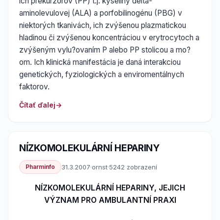
ich prekurzorov (PP) t.j. kyseliny delta-
aminolevulovej (ALA) a porfobilinogénu (PBG) v
niektorých tkanivách, ich zvýšenou plazmatickou
hladinou či zvýšenou koncentráciou v erytrocytoch a
zvýšeným vylu?ovaním P alebo PP stolicou a mo?
om. Ich klinická manifestácia je daná interakciou
genetických, fyziologických a enviromentálnych
faktorov.
Čítať ďalej
NÍZKOMOLEKULÁRNÍ HEPARINY
Pharminfo
31.3.2007
·
ornst
·
5242 zobrazení
NÍZKOMOLEKULÁRNÍ HEPARINY, JEJICH
VÝZNAM PRO AMBULANTNÍ PRAXI