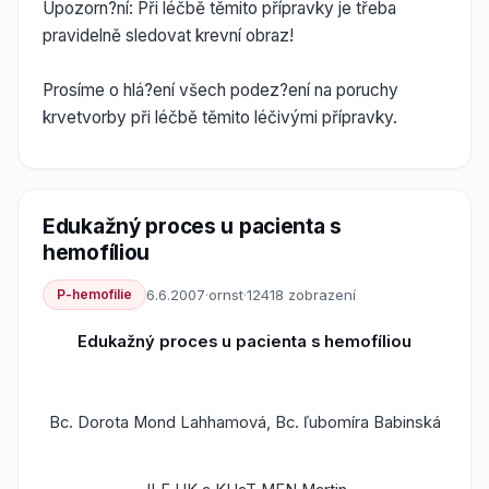
Upozorn?ní: Při léčbě těmito přípravky je třeba
pravidelně sledovat krevní obraz!
Prosíme o hlá?ení všech podez?ení na poruchy
krvetvorby při léčbě těmito léčivými přípravky.
Edukažný proces u pacienta s
hemofíliou
P-hemofilie
6.6.2007
·
ornst
·
12418 zobrazení
Edukažný proces u pacienta s hemofíliou
Bc. Dorota Mond Lahhamová, Bc. ľubomíra Babinská