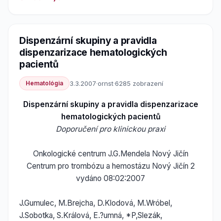
Dispenzární skupiny a pravidla
dispenzarizace hematologických
pacientů
Hematológia
3.3.2007
·
ornst
·
6285 zobrazení
Dispenzární skupiny a pravidla dispenzarizace
hematologických pacientů
Doporučení pro klinickou praxi
Onkologické centrum J.G.Mendela Nový Jičín
Centrum pro trombózu a hemostázu Nový Jičín 2
vydáno 08:02:2007
J.Gumulec, M.Brejcha, D.Klodová, M.Wróbel,
J.Sobotka, S.Králová, E.?umná, *P,Slezák,