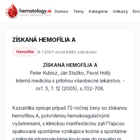
Domov
Témy
Kategórie
Odkazy
Enc
ZÍSKANÁ HEMOFÍLIA A
Hemofília
8.7.2007
·
ornst
·
6480 zobrazení
ZÍSKANÁ HEMOFÍLIA A
Peter Kubisz, Ján Stažko, Pavol Hollý
Interná medicína s prílohou všeobecné lekárstvo. -
ro?. 5, ?. 12 (2005), s.702-706.
Kazuistika opisuje prípad 72-ročnej ženy so získanou
hemofíliou A, potvrdenou hemokoagulačnými
vyšetreniami, s klinickou manifestáciou zah??ajúcou
opakované spontánne vznikajúce kožné a spontánne
vzniknuté intramuskulárne krvácanie do pravého m.