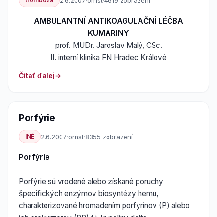
tromboza
2.6.2007
·
ornst
·
4619 zobrazení
AMBULANTNÍ ANTIKOAGULAČNÍ LÉČBA
KUMARINY
prof. MUDr. Jaroslav Malý, CSc.
II. interní klinika FN Hradec Králové
Čítať ďalej
Porfýrie
INÉ
2.6.2007
·
ornst
·
8355 zobrazení
Porfýrie
Porfýrie sú vrodené alebo získané poruchy
špecifických enzýmov biosyntézy hemu,
charakterizované hromadením porfyrínov (P) alebo