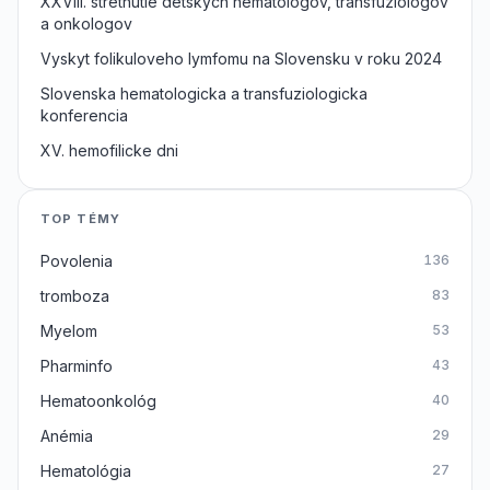
XXVIII. stretnutie detskych hematologov, transfuziologov
a onkologov
Vyskyt folikuloveho lymfomu na Slovensku v roku 2024
Slovenska hematologicka a transfuziologicka
konferencia
XV. hemofilicke dni
TOP TÉMY
Povolenia
136
tromboza
83
Myelom
53
Pharminfo
43
Hematoonkológ
40
Anémia
29
Hematológia
27