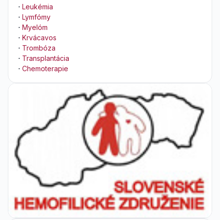
·
Leukémia
·
Lymfómy
·
Myelóm
·
Krvácavos
·
Trombóza
·
Transplantácia
·
Chemoterapie