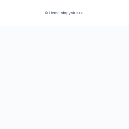
© Hematology.sk s.r.o.