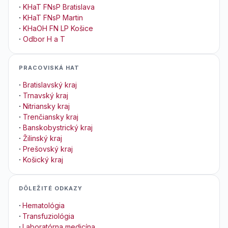
·
KHaT FNsP Bratislava
·
KHaT FNsP Martin
·
KHaOH FN LP Košice
·
Odbor H a T
PRACOVISKÁ HAT
·
Bratislavský kraj
·
Trnavský kraj
·
Nitriansky kraj
·
Trenčiansky kraj
·
Banskobystrický kraj
·
Žilinský kraj
·
Prešovský kraj
·
Košický kraj
DÔLEŽITÉ ODKAZY
·
Hematológia
·
Transfuziológia
·
Laboratórna medicína