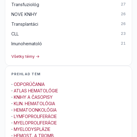
Transfuziológ
27
NOVE KNIHY
26
Transplantáci
26
CLL
23
Imunohematoló
21
Všetky témy →
PREHLAD TÉM
·
ODPORÚČANIA
·
ATLAS HEMATOLÓGIE
·
KNIHY A ČASOPISY
·
KLIN. HEMATOLÓGIA
·
HEMATOONKOLÓGIA
·
LYMFOPROLIFERÁCIE
·
MYELOPROLIFERÁCIE
·
MYELODYSPLÁZIE
·
HEMOST. A TROMB.