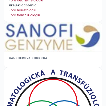
·
pre det. hematológiu
Krajskí odborníci
·
pre hematológiu
·
pre transfuziológiu
GAUCHEROVA CHOROBA