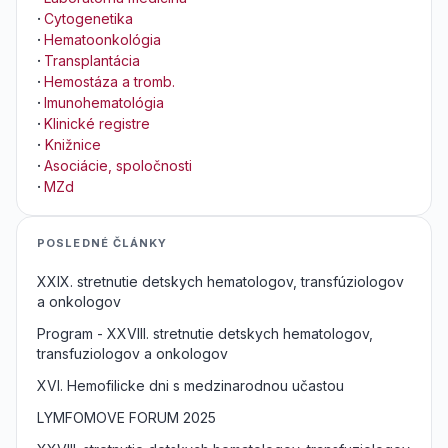
·
Cytogenetika
·
Hematoonkológia
·
Transplantácia
·
Hemostáza a tromb.
·
Imunohematológia
·
Klinické registre
·
Knižnice
·
Asociácie, spoločnosti
·
MZd
POSLEDNÉ ČLÁNKY
XXIX. stretnutie detskych hematologov, transfúziologov
a onkologov
Program - XXVIII. stretnutie detskych hematologov,
transfuziologov a onkologov
XVI. Hemofilicke dni s medzinarodnou učastou
LYMFOMOVE FORUM 2025