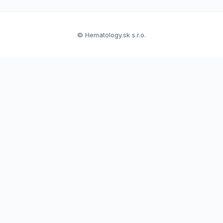
© Hematology.sk s.r.o.