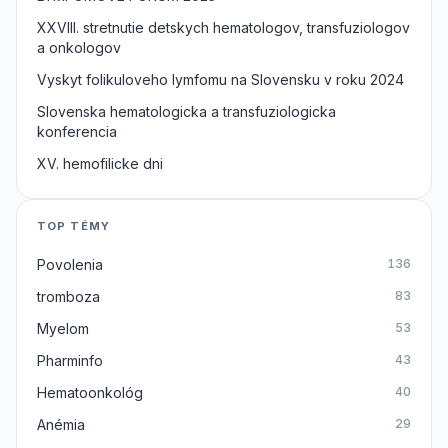
XXVIII. stretnutie detskych hematologov, transfuziologov
a onkologov
Vyskyt folikuloveho lymfomu na Slovensku v roku 2024
Slovenska hematologicka a transfuziologicka
konferencia
XV. hemofilicke dni
TOP TÉMY
Povolenia
136
tromboza
83
Myelom
53
Pharminfo
43
Hematoonkológ
40
Anémia
29