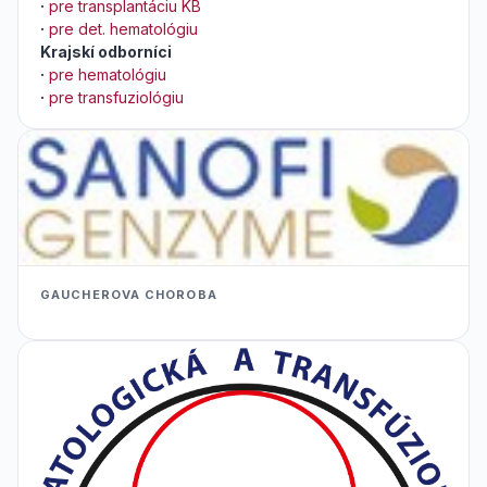
·
pre transplantáciu KB
·
pre det. hematológiu
Krajskí odborníci
·
pre hematológiu
·
pre transfuziológiu
GAUCHEROVA CHOROBA