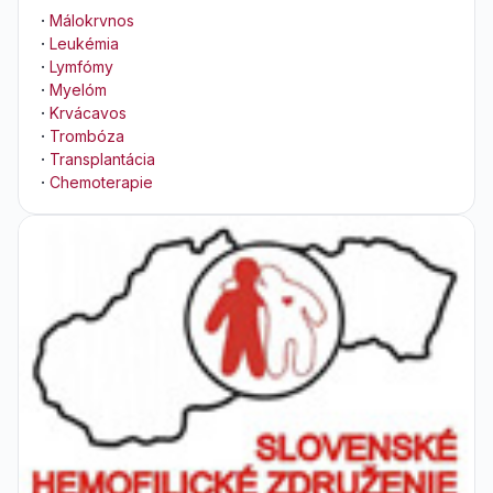
·
Málokrvnos
·
Leukémia
·
Lymfómy
·
Myelóm
·
Krvácavos
·
Trombóza
·
Transplantácia
·
Chemoterapie