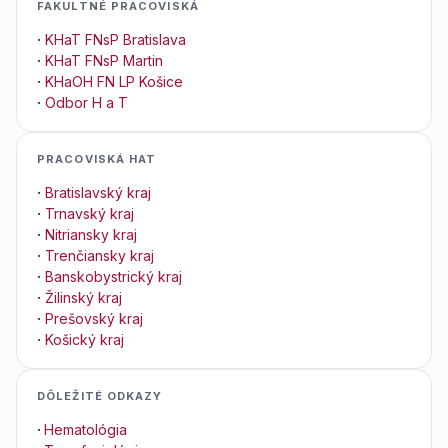
FAKULTNÉ PRACOVISKÁ
·
KHaT FNsP Bratislava
·
KHaT FNsP Martin
·
KHaOH FN LP Košice
·
Odbor H a T
PRACOVISKÁ HAT
·
Bratislavský kraj
·
Trnavský kraj
·
Nitriansky kraj
·
Trenčiansky kraj
·
Banskobystrický kraj
·
Žilinský kraj
·
Prešovský kraj
·
Košický kraj
DÔLEŽITÉ ODKAZY
·
Hematológia