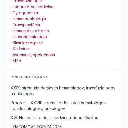
·
Transfuziológia
·
Laboratórna medicína
·
Cytogenetika
·
Hematoonkológia
·
Transplantácia
·
Hemostáza a tromb.
·
Imunohematológia
·
Klinické registre
·
Knižnice
·
Asociácie, spoločnosti
·
MZd
POSLEDNÉ ČLÁNKY
XXIX. stretnutie detskych hematologov, transfúziologov
a onkologov
Program - XXVIII. stretnutie detskych hematologov,
transfuziologov a onkologov
XVI. Hemofilicke dni s medzinarodnou učastou
LYMFOMOVE FORUM 2025