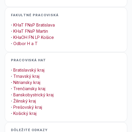
FAKULTNÉ PRACOVISKÁ
·
KHaT FNsP Bratislava
·
KHaT FNsP Martin
·
KHaOH FN LP Košice
·
Odbor H a T
PRACOVISKÁ HAT
·
Bratislavský kraj
·
Trnavský kraj
·
Nitriansky kraj
·
Trenčiansky kraj
·
Banskobystrický kraj
·
Žilinský kraj
·
Prešovský kraj
·
Košický kraj
DÔLEŽITÉ ODKAZY