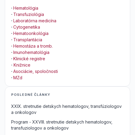
·
Hematológia
·
Transfuziológia
·
Laboratórna medicína
·
Cytogenetika
·
Hematoonkológia
·
Transplantácia
·
Hemostáza a tromb.
·
Imunohematológia
·
Klinické registre
·
Knižnice
·
Asociácie, spoločnosti
·
MZd
POSLEDNÉ ČLÁNKY
XXIX. stretnutie detskych hematologov, transfúziologov
a onkologov
Program - XXVIII. stretnutie detskych hematologov,
transfuziologov a onkologov