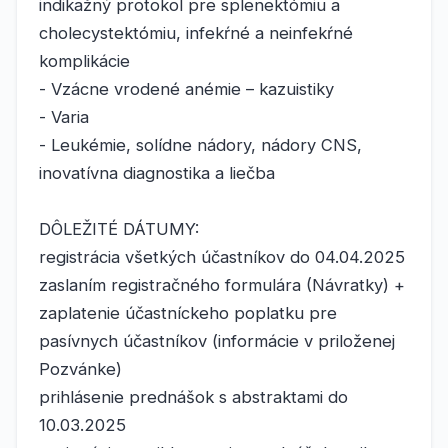
indikažný protokol pre splenektómiu a
cholecystektómiu, infekŕné a neinfekŕné
komplikácie
- Vzácne vrodené anémie – kazuistiky
- Varia
- Leukémie, solídne nádory, nádory CNS,
inovatívna diagnostika a liečba
DÔLEŽITÉ DÁTUMY:
registrácia všetkých účastníkov do 04.04.2025
zaslaním registračného formulára (Návratky) +
zaplatenie účastníckeho poplatku pre
pasívnych účastníkov (informácie v priloženej
Pozvánke)
prihlásenie prednášok s abstraktami do
10.03.2025