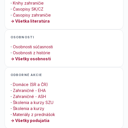
·
Knihy zahraničie
·
Časopisy SK/CZ
·
Časopisy zahraničie
→ Všetka literatúra
OSOBNOSTI
·
Osobnosti súčasnosti
·
Osobnosti z histórie
→ Všetky osobnosti
ODBORNÉ AKCIE
·
Domáce (SR a ČR)
·
Zahraničné - EHA
·
Zahraničné - ASH
·
Školenia a kurzy SZU
·
Školenia a kurzy
·
Materiály z prednášok
→ Všetky podujatia