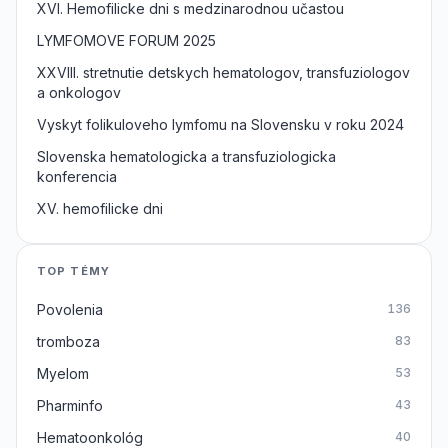
XVI. Hemofilicke dni s medzinarodnou učastou
LYMFOMOVE FORUM 2025
XXVIII. stretnutie detskych hematologov, transfuziologov
a onkologov
Vyskyt folikuloveho lymfomu na Slovensku v roku 2024
Slovenska hematologicka a transfuziologicka
konferencia
XV. hemofilicke dni
TOP TÉMY
Povolenia
136
tromboza
83
Myelom
53
Pharminfo
43
Hematoonkológ
40