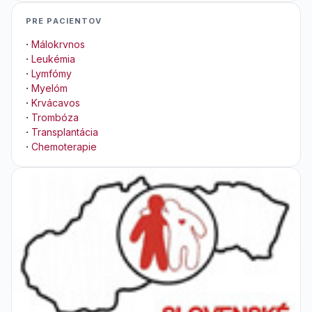
PRE PACIENTOV
·
Málokrvnos
·
Leukémia
·
Lymfómy
·
Myelóm
·
Krvácavos
·
Trombóza
·
Transplantácia
·
Chemoterapie