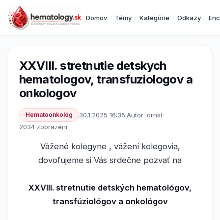
Domov
Témy
Kategórie
Odkazy
Enc
XXVIII. stretnutie detskych
hematologov, transfuziologov a
onkologov
Hematoonkológ
30.1.2025 16:35
·
Autor: ornst
·
2034 zobrazení
Vážené kolegyne , vážení kolegovia,
dovoľujeme si Vás srdečne pozvať na
XXVIII. stretnutie detských hematológov,
transfúziológov a onkológov