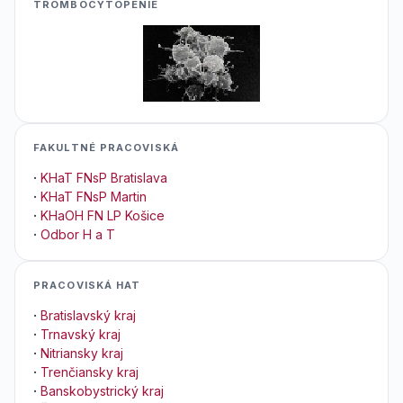
TROMBOCYTOPENIE
FAKULTNÉ PRACOVISKÁ
·
KHaT FNsP Bratislava
·
KHaT FNsP Martin
·
KHaOH FN LP Košice
·
Odbor H a T
PRACOVISKÁ HAT
·
Bratislavský kraj
·
Trnavský kraj
·
Nitriansky kraj
·
Trenčiansky kraj
·
Banskobystrický kraj