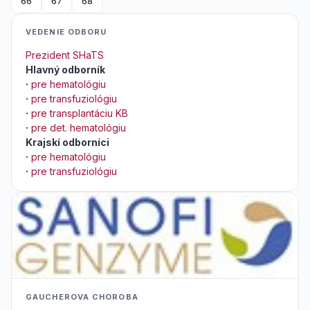
66
67
68
VEDENIE ODBORU
Prezident SHaTS
Hlavný odborník
·
pre hematológiu
·
pre transfuziológiu
·
pre transplantáciu KB
·
pre det. hematológiu
Krajskí odborníci
·
pre hematológiu
·
pre transfuziológiu
GAUCHEROVA CHOROBA