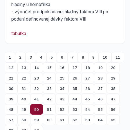
hladiny u hemofilika
- výpočet predpokladanej hladiny faktora VIII po
podaní definovanej dávky faktora VIII
tabuľka
1
2
3
4
5
6
7
8
9
10
11
12
13
14
15
16
17
18
19
20
21
22
23
24
25
26
27
28
29
30
31
32
33
34
35
36
37
38
39
40
41
42
43
44
45
46
47
48
49
50
51
52
53
54
55
56
57
58
59
60
61
62
63
64
65