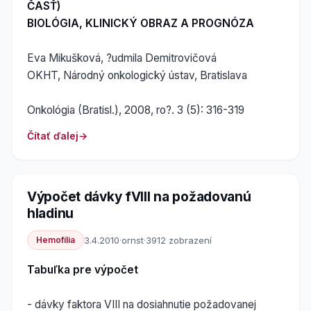
ČASŤ)
BIOLÓGIA, KLINICKÝ OBRAZ A PROGNÓZA
Eva Mikušková, ?udmila Demitrovičová
OKHT, Národný onkologický ústav, Bratislava
Onkológia (Bratisl.), 2008, ro?. 3 (5): 316-319
Čítať ďalej
Výpočet dávky fVIII na požadovanú
hladinu
Hemofília
3.4.2010
·
ornst
·
3912 zobrazení
Tabuľka pre výpočet
- dávky faktora VIII na dosiahnutie požadovanej