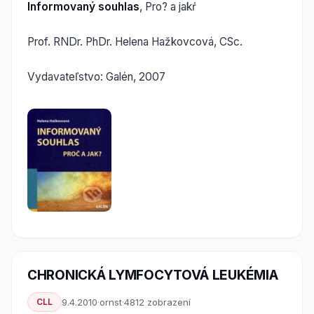
Informovaný souhlas
, Pro? a jakŕ
Prof. RNDr. PhDr. Helena Hažkovcová, CSc.
Vydavateľstvo: Galén, 2007
CHRONICKÁ LYMFOCYTOVÁ LEUKÉMIA
CLL
9.4.2010
·
ornst
·
4812 zobrazení