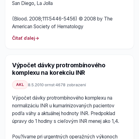
San Diego, La Jolla
(Blood. 2008;111:5446-5456) © 2008 by The
American Society of Hematology
Čítať ďalej
Výpočet dávky protrombínového
komplexu na korekciu INR
AKL
8.5.2010
·
ornst
·
4678 zobrazení
Výpočet dávky protrombínového komplexu na
normalizáciu INR u kumarinizovaných pacientov
podľa váhy a aktuálnej hodnoty INR. Predpoklad
úpravy do 1 hodiny s cieľovým INR menej ako 1,4.
Pou?ívame pri urgentných operažných výkonoch