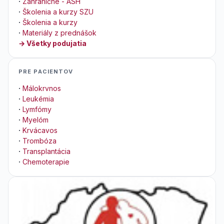
·
Zahraničné - ASH
·
Školenia a kurzy SZU
·
Školenia a kurzy
·
Materiály z prednášok
→ Všetky podujatia
PRE PACIENTOV
·
Málokrvnos
·
Leukémia
·
Lymfómy
·
Myelóm
·
Krvácavos
·
Trombóza
·
Transplantácia
·
Chemoterapie