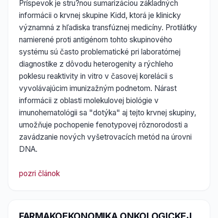
Príspevok je stru?nou sumarizáciou základných
informácii o krvnej skupine Kidd, ktorá je klinicky
významná z hľadiska transfúznej medicíny. Protilátky
namierené proti antigénom tohto skupinového
systému sú často problematické pri laboratórnej
diagnostike z dôvodu heterogenity a rýchleho
poklesu reaktivity in vitro v časovej korelácii s
vyvolávajúcim imunizažným podnetom. Nárast
informácii z oblasti molekulovej biológie v
imunohematológii sa "dotýka" aj tejto krvnej skupiny,
umožňuje pochopenie fenotypovej rôznorodosti a
zavádzanie nových vyšetrovacích metód na úrovni
DNA.
pozri článok
FARMAKOEKONOMIKA ONKOLOGICKEJ