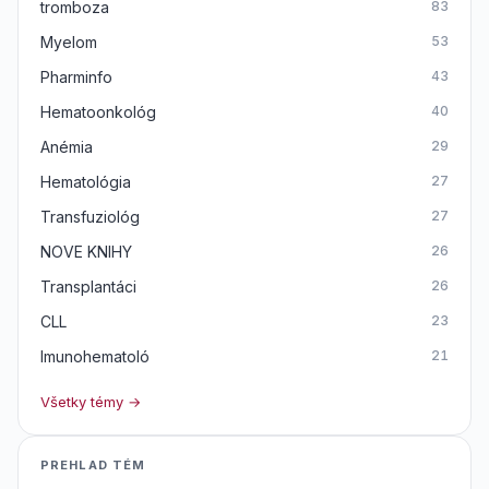
tromboza
83
Myelom
53
Pharminfo
43
Hematoonkológ
40
Anémia
29
Hematológia
27
Transfuziológ
27
NOVE KNIHY
26
Transplantáci
26
CLL
23
Imunohematoló
21
Všetky témy →
PREHLAD TÉM