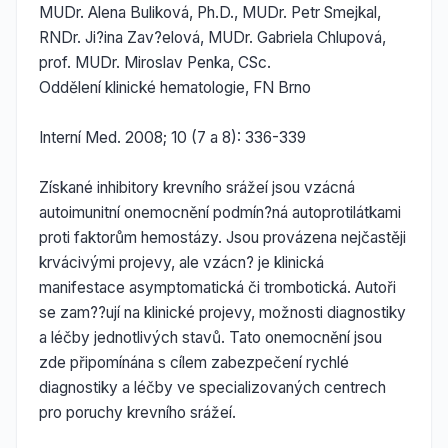
MUDr. Alena Buliková, Ph.D., MUDr. Petr Smejkal,
RNDr. Ji?ina Zav?elová, MUDr. Gabriela Chlupová,
prof. MUDr. Miroslav Penka, CSc.
Oddělení klinické hematologie, FN Brno
Interní Med. 2008; 10 (7 a 8): 336-339
Získané inhibitory krevního srážeí jsou vzácná
autoimunitní onemocnění podmín?ná autoprotilátkami
proti faktorům hemostázy. Jsou provázena nejčastěji
krvácivými projevy, ale vzácn? je klinická
manifestace asymptomatická či trombotická. Autoři
se zam??ují na klinické projevy, možnosti diagnostiky
a léčby jednotlivých stavů. Tato onemocnění jsou
zde připomínána s cílem zabezpečení rychlé
diagnostiky a léčby ve specializovaných centrech
pro poruchy krevního srážeí.