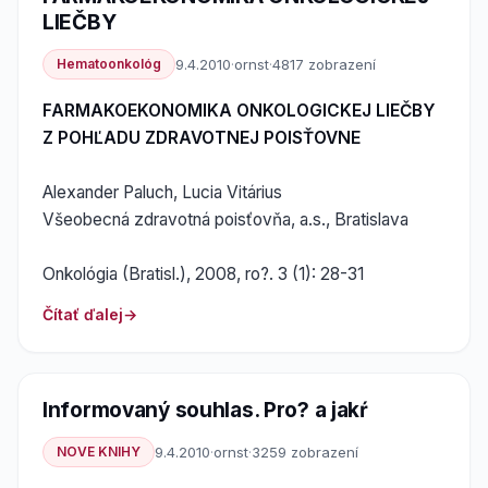
LIEČBY
Hematoonkológ
9.4.2010
·
ornst
·
4817 zobrazení
FARMAKOEKONOMIKA ONKOLOGICKEJ LIEČBY
Z POHĽADU ZDRAVOTNEJ POISŤOVNE
Alexander Paluch, Lucia Vitárius
Všeobecná zdravotná poisťovňa, a.s., Bratislava
Onkológia (Bratisl.), 2008, ro?. 3 (1): 28-31
Čítať ďalej
Informovaný souhlas. Pro? a jakŕ
NOVE KNIHY
9.4.2010
·
ornst
·
3259 zobrazení