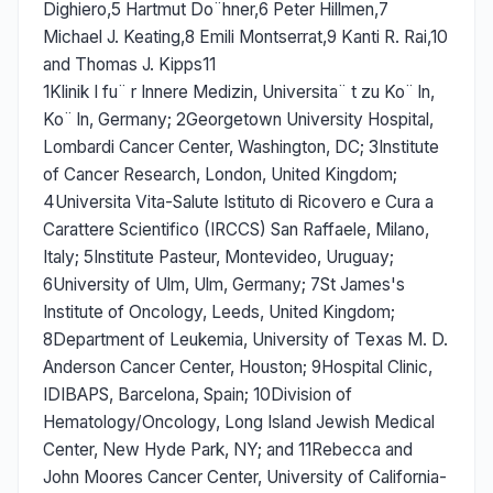
Dighiero,5 Hartmut Do¨hner,6 Peter Hillmen,7
Michael J. Keating,8 Emili Montserrat,9 Kanti R. Rai,10
and Thomas J. Kipps11
1Klinik I fu¨ r Innere Medizin, Universita¨ t zu Ko¨ ln,
Ko¨ ln, Germany; 2Georgetown University Hospital,
Lombardi Cancer Center, Washington, DC; 3Institute
of Cancer Research, London, United Kingdom;
4Universita Vita-Salute Istituto di Ricovero e Cura a
Carattere Scientifico (IRCCS) San Raffaele, Milano,
Italy; 5Institute Pasteur, Montevideo, Uruguay;
6University of Ulm, Ulm, Germany; 7St James's
Institute of Oncology, Leeds, United Kingdom;
8Department of Leukemia, University of Texas M. D.
Anderson Cancer Center, Houston; 9Hospital Clinic,
IDIBAPS, Barcelona, Spain; 10Division of
Hematology/Oncology, Long Island Jewish Medical
Center, New Hyde Park, NY; and 11Rebecca and
John Moores Cancer Center, University of California-