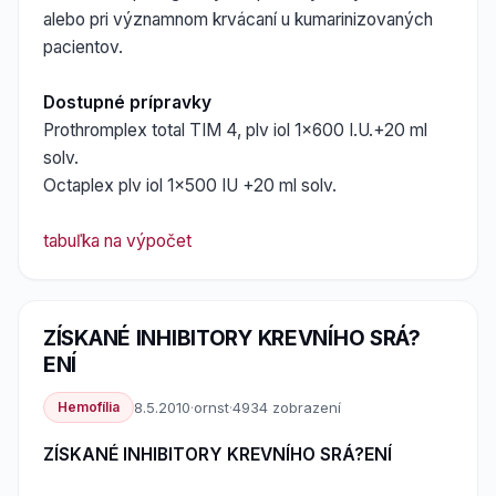
alebo pri významnom krvácaní u kumarinizovaných
pacientov.
Dostupné prípravky
Prothromplex total TIM 4, plv iol 1x600 I.U.+20 ml
solv.
Octaplex plv iol 1x500 IU +20 ml solv.
tabuľka na výpočet
ZÍSKANÉ INHIBITORY KREVNÍHO SRÁ?
ENÍ
Hemofília
8.5.2010
·
ornst
·
4934 zobrazení
ZÍSKANÉ INHIBITORY KREVNÍHO SRÁ?ENÍ