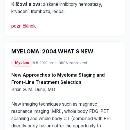
Klíčová slova:
získané inhibitory hemostázy,
krvácení, trombóza, léčba.
pozri článok
MYELOMA: 2004 WHAT S NEW
Myelom
8.5.2010
·
ornst
·
3886 zobrazení
New Approaches to Myeloma Staging and
Front-Line Treatment Selection
Brian G. M. Durie, MD
New imaging techniques such as magnetic
resonance imaging (MRI), whole body FDG-PET
scanning and whole body CT (combined with PET
directly or by fusion) offer the opportunity to