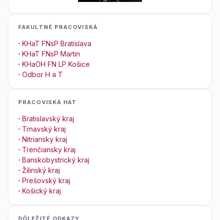
FAKULTNÉ PRACOVISKÁ
·
KHaT FNsP Bratislava
·
KHaT FNsP Martin
·
KHaOH FN LP Košice
·
Odbor H a T
PRACOVISKÁ HAT
·
Bratislavský kraj
·
Trnavský kraj
·
Nitriansky kraj
·
Trenčiansky kraj
·
Banskobystrický kraj
·
Žilinský kraj
·
Prešovský kraj
·
Košický kraj
DÔLEŽITÉ ODKAZY