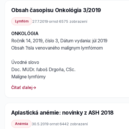
Obsah časopisu Onkológia 3/2019
Lymfóm
27.7.2019
·
ornst
·
6575 zobrazení
ONKOLÓGIA
Ročník 14, 2019, číslo 3, Dátum vydania: júl 2019
Obsah ?isla venovaného malígnym lymfómom
Úvodné slovo
Doc. MUDr. ľuboš Drgoňa, CSc.
Malígne lymfómy
Čítať ďalej
Aplastická anémie: novinky z ASH 2018
Anémia
30.5.2019
·
ornst
·
6442 zobrazení