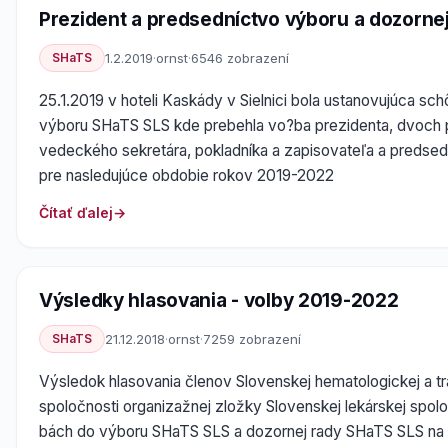
Prezident a predsedníctvo výboru a dozorne
SHaTS
1.2.2019
·
ornst
·
6546 zobrazení
25.1.2019 v hoteli Kaskády v Sielnici bola ustanovujúca s
výboru SHaTS SLS kde prebehla vo?ba prezidenta, dvoch
vedeckého sekretára, pokladníka a zapisovateľa a predsed
pre nasledujúce obdobie rokov 2019-2022
Čítať ďalej
Výsledky hlasovania - volby 2019-2022
SHaTS
21.12.2018
·
ornst
·
7259 zobrazení
Výsledok hlasovania členov Slovenskej hematologickej a tr
spoločnosti organizažnej zložky Slovenskej lekárskej spol
bách do výboru SHaTS SLS a dozornej rady SHaTS SLS na