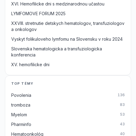
XVI. Hemofilicke dni s medzinarodnou učastou
LYMFOMOVE FORUM 2025
XXVIII. stretnutie detskych hematologov, transfuziologov
a onkologov
Vyskyt folikuloveho lymfomu na Slovensku v roku 2024
Slovenska hematologicka a transfuziologicka
konferencia
XV. hemofilicke dni
TOP TÉMY
Povolenia
136
tromboza
83
Myelom
53
Pharminfo
43
Hematoonkológ
40