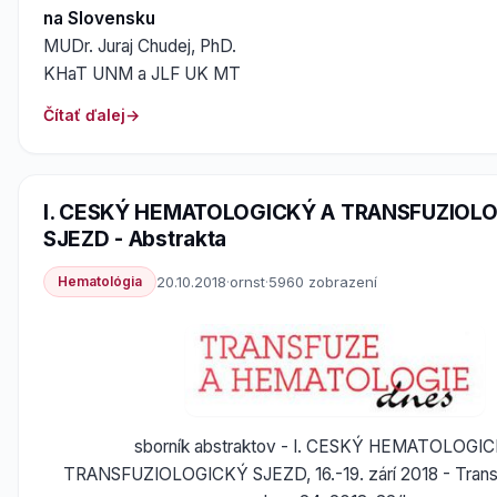
na Slovensku
MUDr. Juraj Chudej, PhD.
KHaT UNM a JLF UK MT
Čítať ďalej
I. CESKÝ HEMATOLOGICKÝ A TRANSFUZIOL
SJEZD - Abstrakta
Hematológia
20.10.2018
·
ornst
·
5960 zobrazení
sborník abstraktov - I. CESKÝ HEMATOLOGI
TRANSFUZIOLOGICKÝ SJEZD, 16.-19. zárí 2018 - Trans