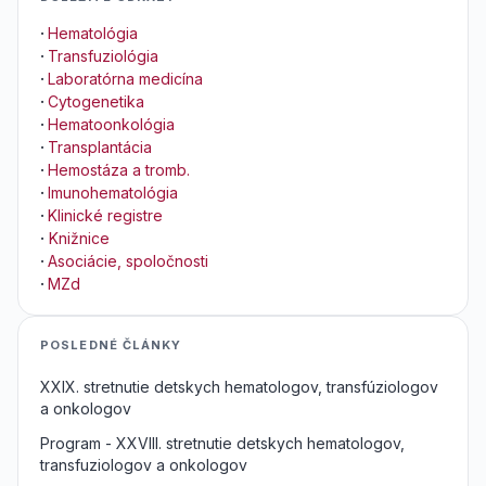
·
Hematológia
·
Transfuziológia
·
Laboratórna medicína
·
Cytogenetika
·
Hematoonkológia
·
Transplantácia
·
Hemostáza a tromb.
·
Imunohematológia
·
Klinické registre
·
Knižnice
·
Asociácie, spoločnosti
·
MZd
POSLEDNÉ ČLÁNKY
XXIX. stretnutie detskych hematologov, transfúziologov
a onkologov
Program - XXVIII. stretnutie detskych hematologov,
transfuziologov a onkologov