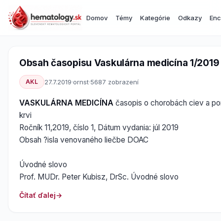
Domov
Témy
Kategórie
Odkazy
Enc
Obsah časopisu Vaskulárna medicína 1/2019
AKL
27.7.2019
·
ornst
·
5687 zobrazení
VASKULÁRNA MEDICÍNA
časopis o chorobách ciev a po
krvi
Ročník 11,2019, číslo 1, Dátum vydania: júl 2019
Obsah ?isla venovaného liečbe DOAC
Úvodné slovo
Prof. MUDr. Peter Kubisz, DrSc. Úvodné slovo
Čítať ďalej