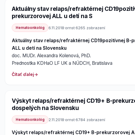
Aktuálny stav relaps/refraktérnej CD19pozití
prekurzorovej ALL u detí na S
Hematoonkológ
6.11.2018
·
ornst
·
6265 zobrazení
Aktuálny stav relaps/refraktérnej CD19pozitívnej B-
ALL u detí na Slovensku
doc. MUDr. Alexandra Kolenová, PhD.
Prednostka KDHaO LF UK a NÚDCH, Bratislava
Čítať ďalej
Výskyt relaps/refraktérnej CD19+ B-prekurz
dospelých na Slovensku
Hematoonkológ
2.11.2018
·
ornst
·
6784 zobrazení
Výskyt relaps/refraktérnej CD19+ B-prekurzorovej A