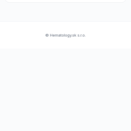
© Hematology.sk s.r.o.