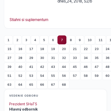
dnes,24, 2018, S2/b
Stiahni si suplementum
1
2
3
4
5
6
7
8
9
10
11
15
16
17
18
19
20
21
22
23
24
27
28
29
30
31
32
33
34
35
36
39
40
41
42
43
44
45
46
47
48
51
52
53
54
55
56
57
58
59
60
63
64
65
66
67
68
VEDENIE ODBORU
Prezident SHaTS
Hlavný odborník