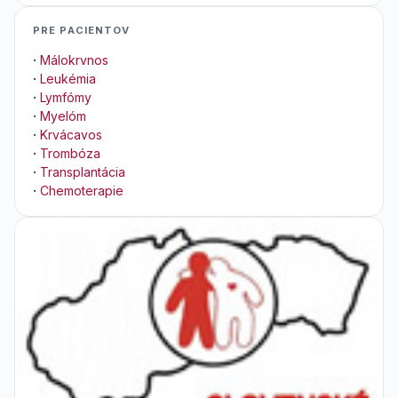
PRE PACIENTOV
·
Málokrvnos
·
Leukémia
·
Lymfómy
·
Myelóm
·
Krvácavos
·
Trombóza
·
Transplantácia
·
Chemoterapie