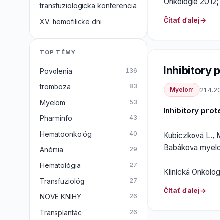
Onkologie 2012;
transfuziologicka konferencia
Čítať ďalej
XV. hemofilicke dni
TOP TÉMY
Inhibitory
Povolenia
136
tromboza
83
Myelom
21.4.2
Myelom
53
Inhibitory pr
Pharminfo
43
Hematoonkológ
40
Kubiczková L., M
Babákova myelom
Anémia
29
Hematológia
27
Klinická Onkolog
Transfuziológ
27
Čítať ďalej
NOVE KNIHY
26
Transplantáci
26