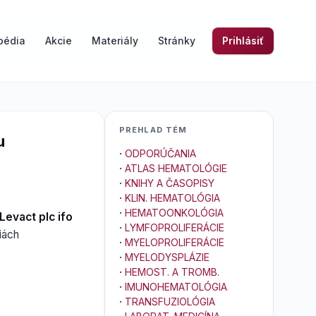
pédia
Akcie
Materiály
Stránky
Prihlásiť
PREHLAD TÉM
u
·
ODPORÚČANIA
·
ATLAS HEMATOLÓGIE
·
KNIHY A ČASOPISY
·
KLIN. HEMATOLÓGIA
·
HEMATOONKOLÓGIA
 Levact plc ifo
·
LYMFOPROLIFERÁCIE
iách
·
MYELOPROLIFERÁCIE
·
MYELODYSPLÁZIE
·
HEMOST. A TROMB.
·
IMUNOHEMATOLÓGIA
·
TRANSFUZIOLÓGIA