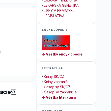
·
LABORAT. MEDICÍNA
·
LEKÁRSKA GENETIKA
·
LIEKY V HEMATOL.
·
LEGISLATIVA
ENCYKLOPEDIE
u
→ Všetky encyklopédie
LITERATÚRA
·
Knihy SK/CZ
·
Knihy zahraničie
·
Časopisy SK/CZ
ulácie
·
Časopisy zahraničie
→ Všetka literatúra