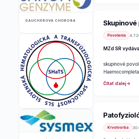
GAUCHEROVA CHOROBA
Skupinové
Povolenia
4.7.
MZd SR vydáv
skupinové povole
Haemocompletan 
Čítať ďalej
Patofyziol
Krvotvorba
30.