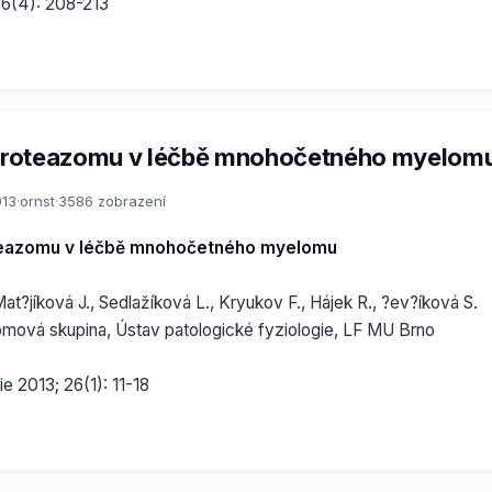
 6(4): 208-213
 proteazomu v léčbě mnohočetného myelom
013
·
ornst
·
3586 zobrazení
oteazomu v léčbě mnohočetného myelomu
at?jíková J., Sedlažíková L., Kryukov F., Hájek R., ?ev?íková S.
ová skupina, Ústav patologické fyziologie, LF MU Brno
ie 2013; 26(1): 11-18