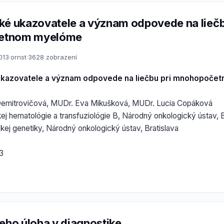
ké ukazovatele a význam odpovede na liečb
etnom myelóme
013
·
ornst
·
3628 zobrazení
ukazovatele a význam odpovede na liečbu pri mnohopoč
Demitrovičová, MUDr. Eva Mikušková, MUDr. Lucia Copáková
kej hematológie a transfuziológie B, Národný onkologický ústav, B
kej genetiky, Národný onkologický ústav, Bratislava
3
jeho úloha v diagnostike