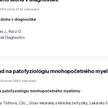
.2013
·
ornst
·
3734 zobrazení
 úloha v diagnostike
j J., Rácz O.
nal Diagnostics
ad na patofyziológiu mnohopočetného mye
013
·
ornst
·
3583 zobrazení
a patofyziológiu mnohopočetného myelómu
a Tóthová, CSc., Ústav lekárskej a klinickej biofyziky, Lekárska f