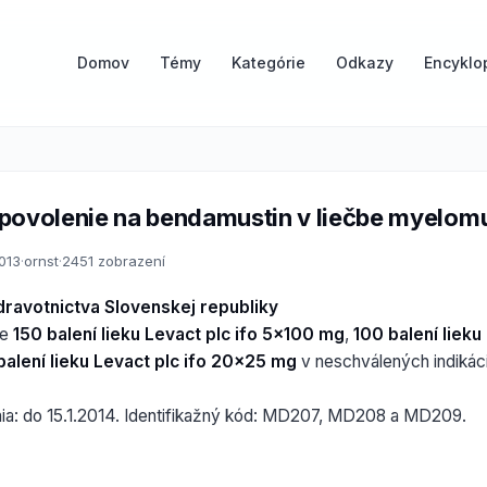
Domov
Témy
Kategórie
Odkazy
Encyklo
povolenie na bendamustin v liečbe myelom
2013
·
ornst
·
2451 zobrazení
dravotnictva Slovenskej republiky
ie
150 balení lieku Levact plc ifo 5x100 mg
,
100 balení lieku
balení lieku Levact plc ifo 20x25 mg
v neschválených indikác
nia: do 15.1.2014. Identifikažný kód: MD207, MD208 a MD209.