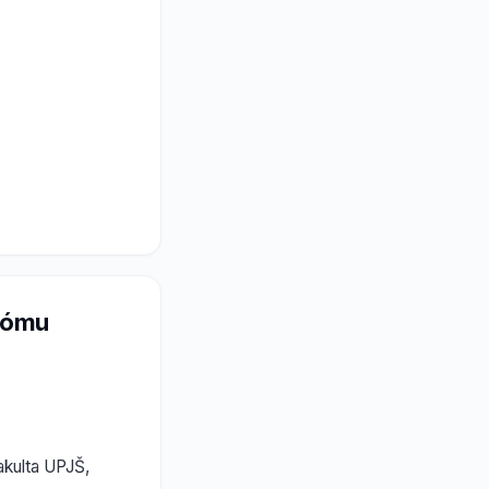
lómu
akulta UPJŠ,