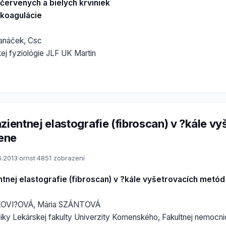
 červených a bielych krviniek
 koagulácie
Hanáček, Csc
ej fyziológie JLF UK Martin
zientnej elastografie (fibroscan) v ?kále v
ene
6.2013
·
ornst
·
4851 zobrazení
ntnej elastografie (fibroscan) v ?kále vyšetrovacích metó
OVI?OVÁ, Mária SZÁNTOVÁ
kliniky Lekárskej fakulty Univerzity Komenského, Fakultnej nemocnic