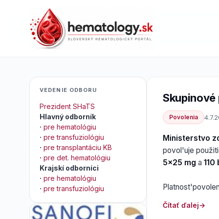
VEDENIE ODBORU
Skupinové 
Prezident SHaTS
Hlavný odborník
Povolenia
4.7.
·
pre hematológiu
·
pre transfuziológiu
Ministerstvo z
·
pre transplantáciu KB
povol'uje použit
·
pre det. hematológiu
5x25 mg
a
110 
Krajskí odborníci
·
pre hematológiu
Platnost'povole
·
pre transfuziológiu
Čítať ďalej