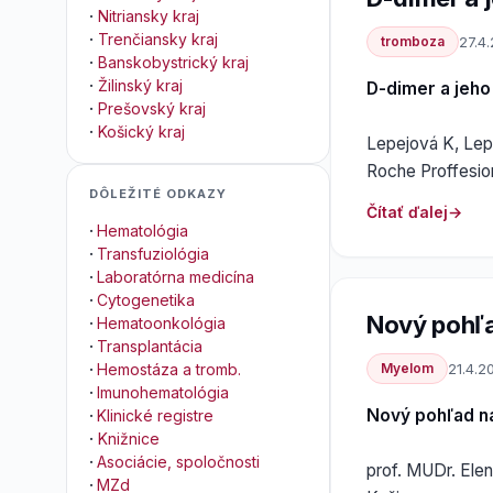
·
Nitriansky kraj
·
Trenčiansky kraj
tromboza
27.4
·
Banskobystrický kraj
·
Žilinský kraj
D-dimer a jeho
·
Prešovský kraj
·
Košický kraj
Lepejová K, Lepe
Roche Proffesio
DÔLEŽITÉ ODKAZY
Čítať ďalej
·
Hematológia
·
Transfuziológia
·
Laboratórna medicína
·
Cytogenetika
Nový pohľ
·
Hematoonkológia
·
Transplantácia
Myelom
21.4.2
·
Hemostáza a tromb.
·
Imunohematológia
Nový pohľad n
·
Klinické registre
·
Knižnice
·
Asociácie, spoločnosti
prof. MUDr. Elen
·
MZd