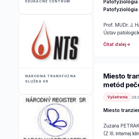
Patofyziológia
EDUKACNÉ CENTRUM
Patofyziológia
Prof. MUDr. J. 
Ústav patologick
Čítať ďalej
Miesto tran
NÁRODNÁ TRANSFÚZNA
SLUŽBA SR
metód peč
Vyšetrenia
28.
Miesto tranzie
Zuzana PETRAK
(Z III. internej 