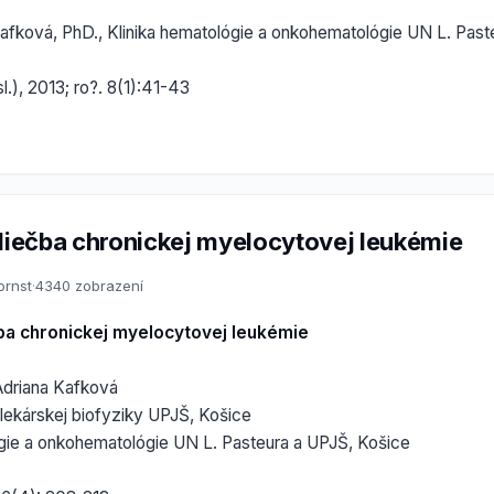
afková, PhD., Klinika hematológie a onkohematológie UN L. Past
l.), 2013; ro?. 8(1):41-43
 liečba chronickej myelocytovej leukémie
ornst
·
4340 zobrazení
čba chronickej myelocytovej leukémie
Adriana Kafková
a lekárskej biofyziky UPJŠ, Košice
ógie a onkohematológie UN L. Pasteura a UPJŠ, Košice