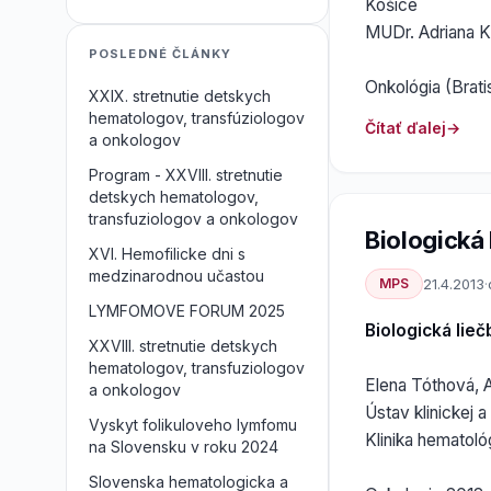
Košice
MUDr. Adriana K
POSLEDNÉ ČLÁNKY
Onkológia (Bratis
XXIX. stretnutie detskych
hematologov, transfúziologov
Čítať ďalej
a onkologov
Program - XXVIII. stretnutie
detskych hematologov,
transfuziologov a onkologov
Biologická
XVI. Hemofilicke dni s
medzinarodnou učastou
MPS
21.4.2013
·
LYMFOMOVE FORUM 2025
Biologická lie
XXVIII. stretnutie detskych
hematologov, transfuziologov
Elena Tóthová, 
a onkologov
Ústav klinickej 
Vyskyt folikuloveho lymfomu
Klinika hematol
na Slovensku v roku 2024
Slovenska hematologicka a