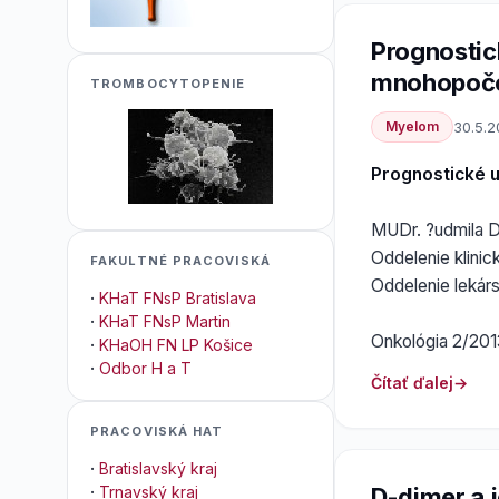
Prognostic
mnohopoč
TROMBOCYTOPENIE
Myelom
30.5.2
Prognostické 
MUDr. ?udmila 
Oddelenie klinic
FAKULTNÉ PRACOVISKÁ
Oddelenie lekárs
·
KHaT FNsP Bratislava
·
KHaT FNsP Martin
Onkológia 2/201
·
KHaOH FN LP Košice
·
Odbor H a T
Čítať ďalej
PRACOVISKÁ HAT
·
Bratislavský kraj
D-dimer a 
·
Trnavský kraj