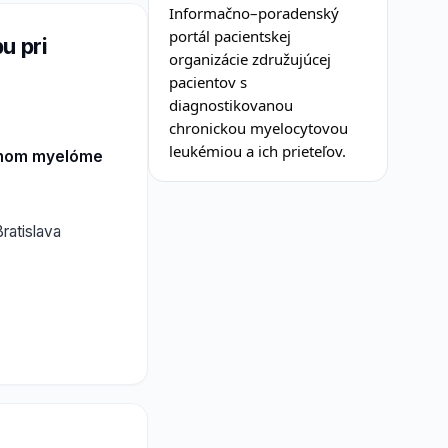
Informačno–poradenský
portál pacientskej
u pri
organizácie združujúcej
pacientov s
diagnostikovanou
chronickou myelocytovou
leukémiou a ich prieteľov.
etnom myelóme
ratislava