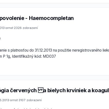
 povolenie - Haemocompletan
2013
·
ornst
·
2326 zobrazení
a
nie s platnosťou do 31.12.2013 na použitie neregistrovaného liek
P 1g, Identifikažný kód: MD037
ógia červených a bielych krviniek a koag
6.2013
·
ornst
·
3107 zobrazení