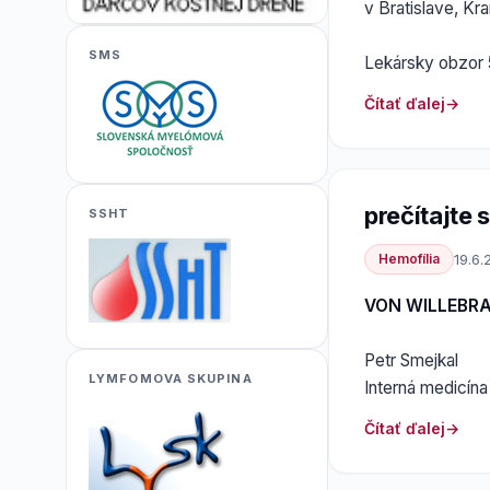
v Bratislave, Kr
SMS
Lekársky obzor 
Čítať ďalej
prečítajte si
SSHT
Hemofília
19.6.
VON WILLEBR
Petr Smejkal
LYMFOMOVA SKUPINA
Interná medicína
Čítať ďalej