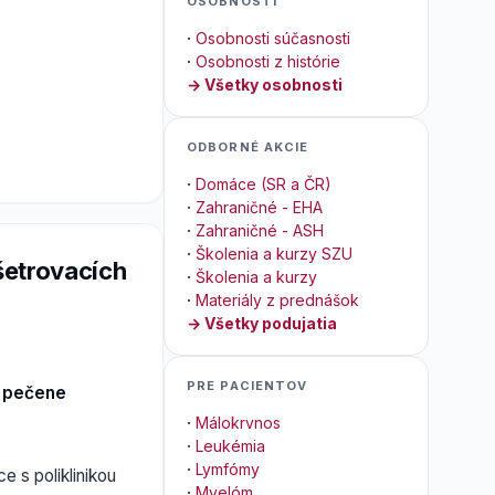
OSOBNOSTI
·
Osobnosti súčasnosti
·
Osobnosti z histórie
→ Všetky osobnosti
ODBORNÉ AKCIE
·
Domáce (SR a ČR)
·
Zahraničné - EHA
·
Zahraničné - ASH
·
Školenia a kurzy SZU
yšetrovacích
·
Školenia a kurzy
·
Materiály z prednášok
→ Všetky podujatia
PRE PACIENTOV
d pečene
·
Málokrvnos
·
Leukémia
·
Lymfómy
e s poliklinikou
·
Myelóm