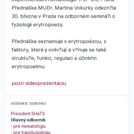
Přednáška MUDr. Martina Vokurky odezn?la
30. března v Praze na odborném seminá?i o
fyziologii erytropoezy.
Přednáška seznamuje s erytropoézou, s
faktory, které ji ovliv?ují a v?nuje se také
struktu?e, funkci, regulaci a účinkŕm
erytropoetinu.
pozri videoprezentáciu
VEDENIE ODBORU
Prezident SHaTS
Hlavný odborník
·
pre hematológiu
·
pre transfuziológiu