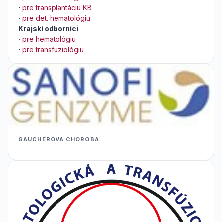
·
pre transplantáciu KB
·
pre det. hematológiu
Krajskí odborníci
·
pre hematológiu
·
pre transfuziológiu
GAUCHEROVA CHOROBA