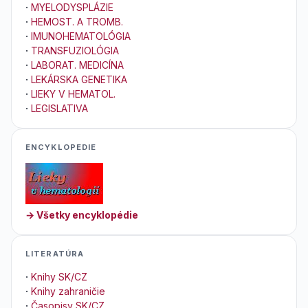
·
MYELODYSPLÁZIE
·
HEMOST. A TROMB.
·
IMUNOHEMATOLÓGIA
·
TRANSFUZIOLÓGIA
·
LABORAT. MEDICÍNA
·
LEKÁRSKA GENETIKA
·
LIEKY V HEMATOL.
·
LEGISLATIVA
ENCYKLOPEDIE
→ Všetky encyklopédie
LITERATÚRA
·
Knihy SK/CZ
·
Knihy zahraničie
·
Časopisy SK/CZ