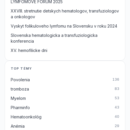
LYMFOMOVE FORUM 2025
XXVIII. stretnutie detskych hematologov, transfuziologov
a onkologov
Vyskyt folikuloveho lymfomu na Slovensku v roku 2024
Slovenska hematologicka a transfuziologicka
konferencia
XV. hemofilicke dni
TOP TÉMY
Povolenia
136
tromboza
83
Myelom
53
Pharminfo
43
Hematoonkológ
40
Anémia
29