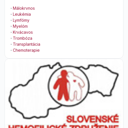
·
Málokrvnos
·
Leukémia
·
Lymfómy
·
Myelóm
·
Krvácavos
·
Trombóza
·
Transplantácia
·
Chemoterapie