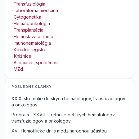
·
Transfuziológia
·
Laboratórna medicína
·
Cytogenetika
·
Hematoonkológia
·
Transplantácia
·
Hemostáza a tromb.
·
Imunohematológia
·
Klinické registre
·
Knižnice
·
Asociácie, spoločnosti
·
MZd
POSLEDNÉ ČLÁNKY
XXIX. stretnutie detskych hematologov, transfúziologov
a onkologov
Program - XXVIII. stretnutie detskych hematologov,
transfuziologov a onkologov
XVI. Hemofilicke dni s medzinarodnou učastou