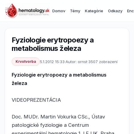
Domov
Témy
Kategórie
Odkazy
Enc
Fyziologie erytropoezy a
metabolismus železa
Krvotvorba
5.1.2012 15:33
·
Autor: ornst
·
3507 zobrazení
Fyziologie erytropoezy a metabolismus
železa
VIDEOPREZENTÁCIA
Doc. MUDr. Martin Vokurka CSc., Ústav
patologické fyziologie a Centrum
experimentální hematologie 1. LF UK, Praha