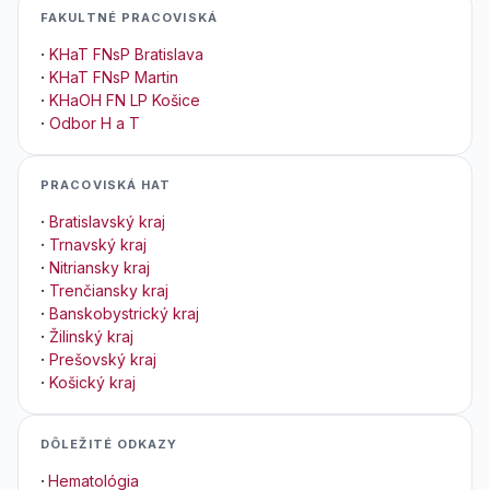
FAKULTNÉ PRACOVISKÁ
·
KHaT FNsP Bratislava
·
KHaT FNsP Martin
·
KHaOH FN LP Košice
·
Odbor H a T
PRACOVISKÁ HAT
·
Bratislavský kraj
·
Trnavský kraj
·
Nitriansky kraj
·
Trenčiansky kraj
·
Banskobystrický kraj
·
Žilinský kraj
·
Prešovský kraj
·
Košický kraj
DÔLEŽITÉ ODKAZY
·
Hematológia