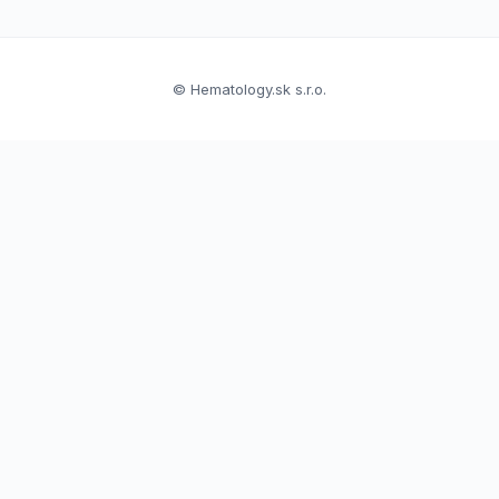
© Hematology.sk s.r.o.