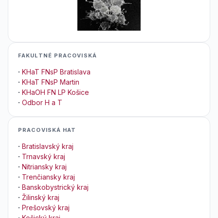
FAKULTNÉ PRACOVISKÁ
·
KHaT FNsP Bratislava
·
KHaT FNsP Martin
·
KHaOH FN LP Košice
·
Odbor H a T
PRACOVISKÁ HAT
·
Bratislavský kraj
·
Trnavský kraj
·
Nitriansky kraj
·
Trenčiansky kraj
·
Banskobystrický kraj
·
Žilinský kraj
·
Prešovský kraj
·
Košický kraj