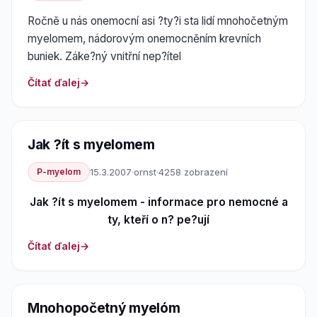
Ročně u nás onemocní asi ?ty?i sta lidí mnohočetným
myelomem, nádorovým onemocněním krevních
buniek. Záke?ný vnitřní nep?ítel
Čítať ďalej
Jak ?ít s myelomem
P-myelom
15.3.2007
·
ornst
·
4258 zobrazení
Jak ?ít s myelomem - informace pro nemocné a
ty, kteří o n? pe?ují
Čítať ďalej
Mnohopočetný myelóm