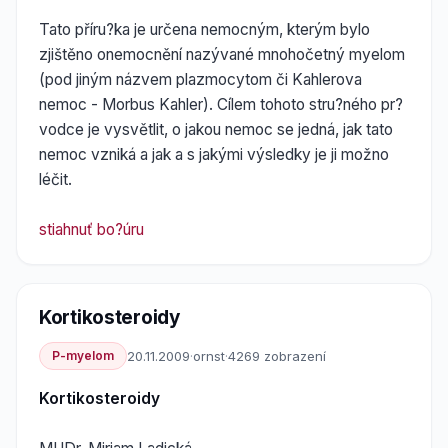
Tato příru?ka je určena nemocným, kterým bylo
zjištěno onemocnění nazývané mnohočetný myelom
(pod jiným názvem plazmocytom či Kahlerova
nemoc - Morbus Kahler). Cílem tohoto stru?ného pr?
vodce je vysvětlit, o jakou nemoc se jedná, jak tato
nemoc vzniká a jak a s jakými výsledky je ji možno
léčit.
stiahnuť bo?úru
Kortikosteroidy
P-myelom
20.11.2009
·
ornst
·
4269 zobrazení
Kortikosteroidy