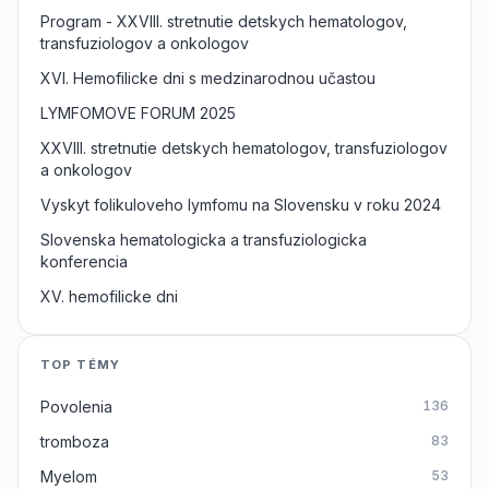
Program - XXVIII. stretnutie detskych hematologov,
transfuziologov a onkologov
XVI. Hemofilicke dni s medzinarodnou učastou
LYMFOMOVE FORUM 2025
XXVIII. stretnutie detskych hematologov, transfuziologov
a onkologov
Vyskyt folikuloveho lymfomu na Slovensku v roku 2024
Slovenska hematologicka a transfuziologicka
konferencia
XV. hemofilicke dni
TOP TÉMY
Povolenia
136
tromboza
83
Myelom
53