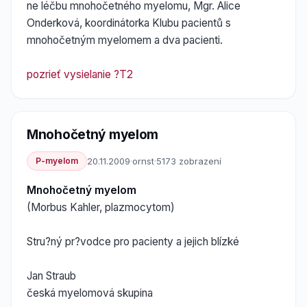
ne léčbu mnohočetného myelomu, Mgr. Alice
Onderková, koordinátorka Klubu pacientů s
mnohočetným myelomem a dva pacienti.
pozrieť vysielanie ?T2
Mnohočetný myelom
P-myelom
20.11.2009
·
ornst
·
5173 zobrazení
Mnohočetný myelom
(Morbus Kahler, plazmocytom)
Stru?ný pr?vodce pro pacienty a jejich blízké
Jan Straub
česká myelomová skupina