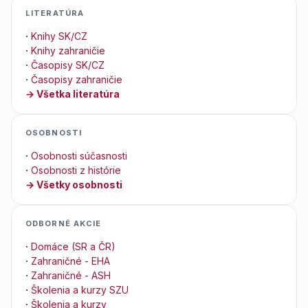
LITERATÚRA
·
Knihy SK/CZ
·
Knihy zahraničie
·
Časopisy SK/CZ
·
Časopisy zahraničie
→ Všetka literatúra
OSOBNOSTI
·
Osobnosti súčasnosti
·
Osobnosti z histórie
→ Všetky osobnosti
ODBORNÉ AKCIE
·
Domáce (SR a ČR)
·
Zahraničné - EHA
·
Zahraničné - ASH
·
Školenia a kurzy SZU
·
Školenia a kurzy