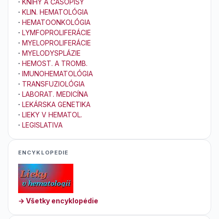
·
KNIHY A ČASOPISY
·
KLIN. HEMATOLÓGIA
·
HEMATOONKOLÓGIA
·
LYMFOPROLIFERÁCIE
·
MYELOPROLIFERÁCIE
·
MYELODYSPLÁZIE
·
HEMOST. A TROMB.
·
IMUNOHEMATOLÓGIA
·
TRANSFUZIOLÓGIA
·
LABORAT. MEDICÍNA
·
LEKÁRSKA GENETIKA
·
LIEKY V HEMATOL.
·
LEGISLATIVA
ENCYKLOPEDIE
→ Všetky encyklopédie