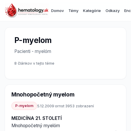
Domov
Témy
Kategórie
Odkazy
Enc
P-myelom
Pacienti - myelóm
8 článkov v tejto téme
Mnohopočetný myelom
P-myelom
5.12.2009
·
ornst
·
3953 zobrazení
MEDICÍNA 21. STOLETÍ
Mnohopočetný myelóm