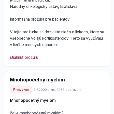
MUDr. Miriam Ladická,
Národný onkologický ústav, Bratislava
Informažná brožúra pre pacientov
V tejto brožúrke sa dozviete niečo o liekoch, ktoré sa
všeobecne volajú kortikosteroidy. Tieto sa využívajú
v liečbe mnohých ochorení.
stiahnuť brožúru
Mnohopočetný myelóm
P-myelom
18.7.2009
·
ornst
·
3968 zobrazení
Mnohopočetný myelóm
čo je mnohopočetný myelóm?