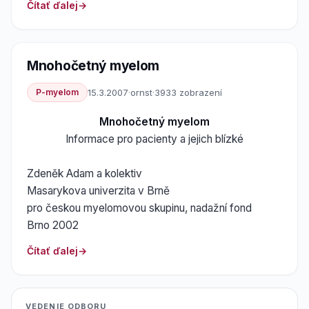
Čítať ďalej
Mnohočetný myelom
P-myelom
15.3.2007
·
ornst
·
3933 zobrazení
Mnohočetný myelom
Informace pro pacienty a jejich blízké
Zdeněk Adam a kolektiv
Masarykova univerzita v Brně
pro českou myelomovou skupinu, nadažní fond
Brno 2002
Čítať ďalej
VEDENIE ODBORU