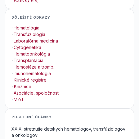
DÔLEŽITÉ ODKAZY
·
Hematológia
·
Transfuziológia
·
Laboratórna medicína
·
Cytogenetika
·
Hematoonkológia
·
Transplantácia
·
Hemostáza a tromb.
·
Imunohematológia
·
Klinické registre
·
Knižnice
·
Asociácie, spoločnosti
·
MZd
POSLEDNÉ ČLÁNKY
XXIX. stretnutie detskych hematologov, transfúziologov
a onkologov