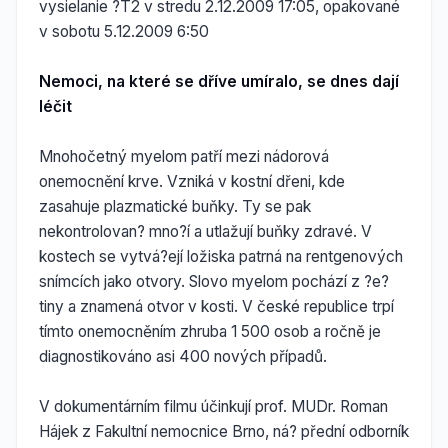
vysielanie ?T2 v stredu 2.12.2009 17:05, opakované
v sobotu 5.12.2009 6:50
Nemoci, na které se dříve umíralo, se dnes dají
léčit
Mnohočetný myelom patří mezi nádorová
onemocnění krve. Vzniká v kostní dřeni, kde
zasahuje plazmatické buňky. Ty se pak
nekontrolovan? mno?í a utlažují buňky zdravé. V
kostech se vytvá?ejí ložiska patrná na rentgenových
snímcích jako otvory. Slovo myelom pochází z ?e?
tiny a znamená otvor v kosti. V české republice trpí
tímto onemocněním zhruba 1 500 osob a ročně je
diagnostikováno asi 400 nových případů.
V dokumentárním filmu účinkují prof. MUDr. Roman
Hájek z Fakultní nemocnice Brno, ná? přední odborník