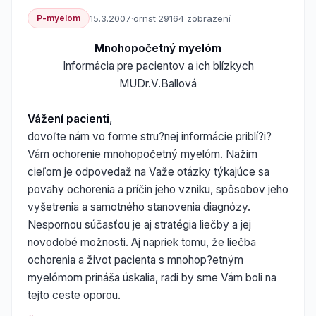
P-myelom
15.3.2007
·
ornst
·
29164 zobrazení
Mnohopočetný myelóm
Informácia pre pacientov a ich blízkych
MUDr.V.Ballová
Vážení pacienti
,
dovoľte nám vo forme stru?nej informácie priblí?i?
Vám ochorenie mnohopočetný myelóm. Nažim
cieľom je odpovedaž na Važe otázky týkajúce sa
povahy ochorenia a príčin jeho vzniku, spôsobov jeho
vyšetrenia a samotného stanovenia diagnózy.
Nespornou súčasťou je aj stratégia liečby a jej
novodobé možnosti. Aj napriek tomu, že liečba
ochorenia a život pacienta s mnohop?etným
myelómom prináša úskalia, radi by sme Vám boli na
tejto ceste oporou.