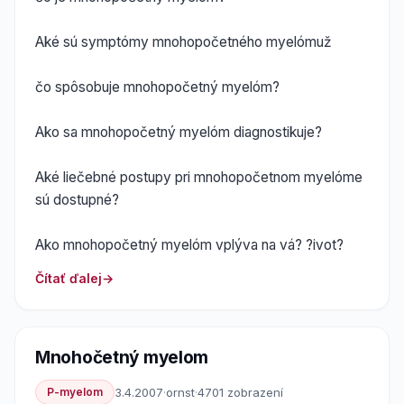
Aké sú symptómy mnohopočetného myelómuž
čo spôsobuje mnohopočetný myelóm?
Ako sa mnohopočetný myelóm diagnostikuje?
Aké liečebné postupy pri mnohopočetnom myelóme
sú dostupné?
Ako mnohopočetný myelóm vplýva na vá? ?ivot?
Čítať ďalej
Mnohočetný myelom
P-myelom
3.4.2007
·
ornst
·
4701 zobrazení