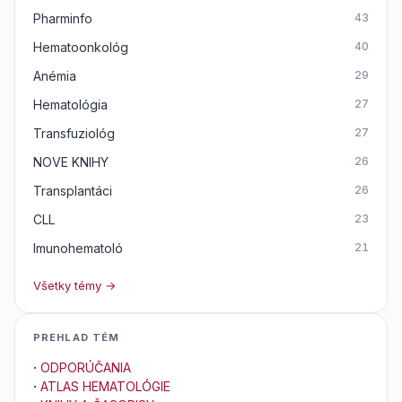
Pharminfo
43
Hematoonkológ
40
Anémia
29
Hematológia
27
Transfuziológ
27
NOVE KNIHY
26
Transplantáci
26
CLL
23
Imunohematoló
21
Všetky témy →
PREHLAD TÉM
·
ODPORÚČANIA
·
ATLAS HEMATOLÓGIE