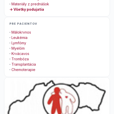
·
Materiály z prednášok
→ Všetky podujatia
PRE PACIENTOV
·
Málokrvnos
·
Leukémia
·
Lymfómy
·
Myelóm
·
Krvácavos
·
Trombóza
·
Transplantácia
·
Chemoterapie