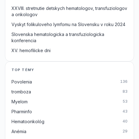
XXVIII. stretnutie detskych hematologov, transfuziologov
a onkologov
Vyskyt folikuloveho lymfomu na Slovensku v roku 2024
Slovenska hematologicka a transfuziologicka
konferencia
XV. hemofilicke dni
TOP TÉMY
Povolenia
136
tromboza
83
Myelom
53
Pharminfo
43
Hematoonkológ
40
Anémia
29