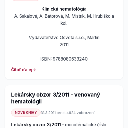
Klinická hematológia
A. Sakalová, A. Bátorová, M. Mistrík, M. Hrubiško a
kol.
Vydavateľstvo Osveta s.r.o., Martin
2011
ISBN: 9788080633240
Čítať ďalej
Lekársky obzor 3/2011 - venovaný
hematológii
NOVE KNIHY
31.3.2011
·
ornst
·
4624 zobrazení
Lekársky obzor 3/2011
- monotématické číslo