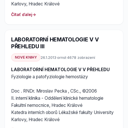
Karlovy, Hradec Králové
Čítať ďalej
LABORATORNÍ HEMATOLOGIE V V
PŘEHLEDU III
NOVE KNIHY
26.1.2013
·
ornst
·
4678 zobrazení
LABORATORNÍ HEMATOLOGIE V V PŘEHLEDU
Fyziologie a patofyziologie hemostázy
Doc . RNDr. Miroslav Pecka , CSc., ©2006
II. interní klinika - Oddělení klinické hematologie
Fakultní nemocnice, Hradec Králové
Katedra interních oborů Lékažské fakulty University
Karlovy, Hradec Králové