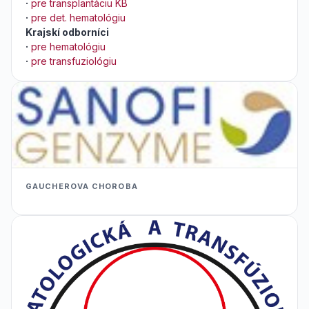
·
pre transplantáciu KB
·
pre det. hematológiu
Krajskí odborníci
·
pre hematológiu
·
pre transfuziológiu
GAUCHEROVA CHOROBA