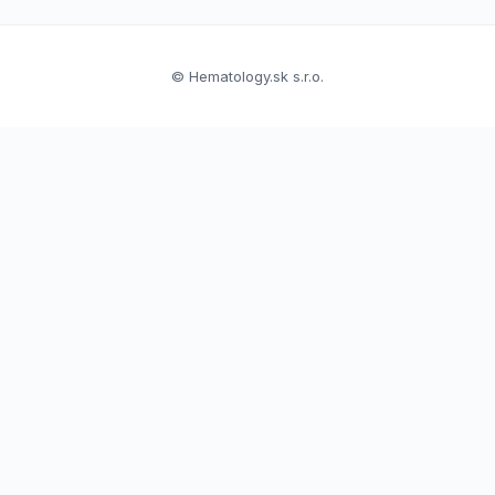
© Hematology.sk s.r.o.