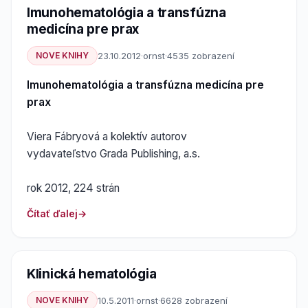
Imunohematológia a transfúzna
medicína pre prax
NOVE KNIHY
23.10.2012
·
ornst
·
4535 zobrazení
Imunohematológia a transfúzna medicína pre
prax
Viera Fábryová a kolektív autorov
vydavateľstvo Grada Publishing, a.s.
rok 2012, 224 strán
Čítať ďalej
Klinická hematológia
NOVE KNIHY
10.5.2011
·
ornst
·
6628 zobrazení