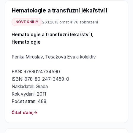
Hematologie a transfuzní lékařství I
NOVE KNIHY
26.1.2013
·
ornst
·
4176 zobrazení
Hematologie a transfuzní lékařství I,
Hematologie
Penka Miroslav, Tesažová Eva a kolektiv
EAN: 9788024734590
ISBN: 978-80-247-3459-0
Nakladatel: Grada
Rok vydání: 2011
Počet stran: 488
Čítať ďalej