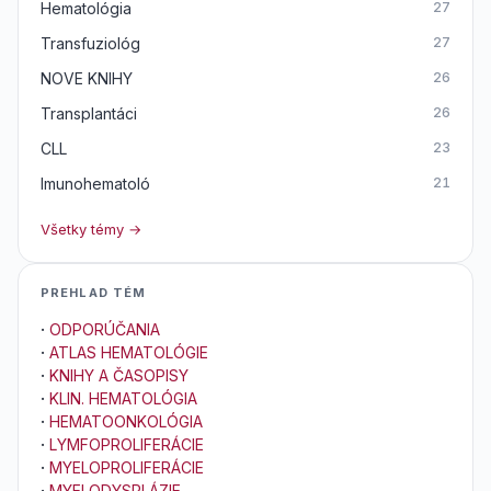
Hematológia
27
Transfuziológ
27
NOVE KNIHY
26
Transplantáci
26
CLL
23
Imunohematoló
21
Všetky témy →
PREHLAD TÉM
·
ODPORÚČANIA
·
ATLAS HEMATOLÓGIE
·
KNIHY A ČASOPISY
·
KLIN. HEMATOLÓGIA
·
HEMATOONKOLÓGIA
·
LYMFOPROLIFERÁCIE
·
MYELOPROLIFERÁCIE
·
MYELODYSPLÁZIE