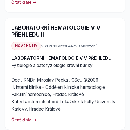
Čítať ďalej
LABORATORNÍ HEMATOLOGIE V V
PŘEHLEDU II
NOVE KNIHY
26.1.2013
·
ornst
·
4472 zobrazení
LABORATORNÍ HEMATOLOGIE V V PŘEHLEDU
Fyziologie a patofyziologie krevní buňky
Doc . RNDr. Miroslav Pecka , CSc., ©2006
II. interní klinika - Oddělení klinické hematologie
Fakultní nemocnice, Hradec Králové
Katedra interních oborů Lékažské fakulty University
Karlovy, Hradec Králové
Čítať ďalej