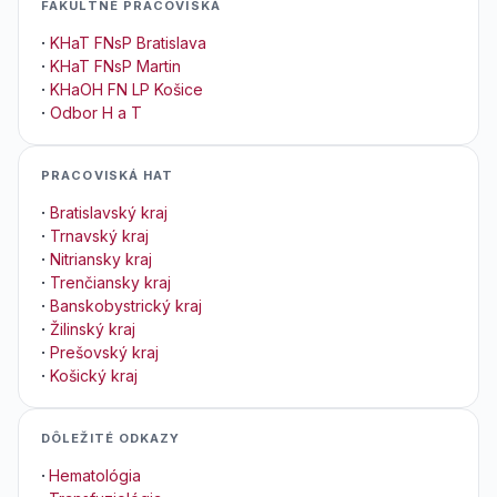
FAKULTNÉ PRACOVISKÁ
·
KHaT FNsP Bratislava
·
KHaT FNsP Martin
·
KHaOH FN LP Košice
·
Odbor H a T
PRACOVISKÁ HAT
·
Bratislavský kraj
·
Trnavský kraj
·
Nitriansky kraj
·
Trenčiansky kraj
·
Banskobystrický kraj
·
Žilinský kraj
·
Prešovský kraj
·
Košický kraj
DÔLEŽITÉ ODKAZY
·
Hematológia