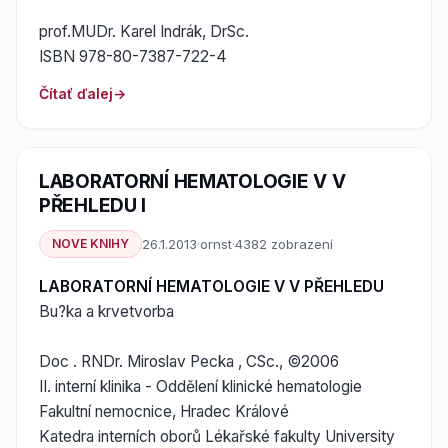
prof.MUDr. Karel Indrák, DrSc.
ISBN 978-80-7387-722-4
Čítať ďalej
LABORATORNÍ HEMATOLOGIE V V
PŘEHLEDU I
NOVE KNIHY
26.1.2013
·
ornst
·
4382 zobrazení
LABORATORNÍ HEMATOLOGIE V V PŘEHLEDU
Bu?ka a krvetvorba
Doc . RNDr. Miroslav Pecka , CSc., ©2006
II. interní klinika - Oddělení klinické hematologie
Fakultní nemocnice, Hradec Králové
Katedra interních oborů Lékařské fakulty University