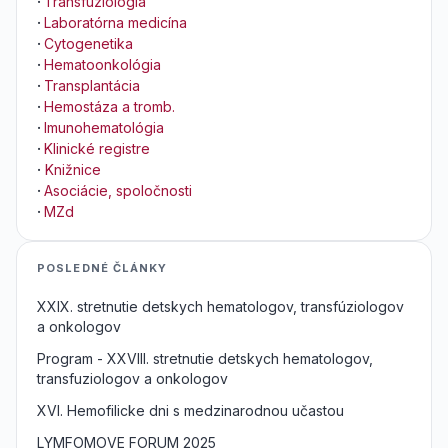
·
Transfuziológia
·
Laboratórna medicína
·
Cytogenetika
·
Hematoonkológia
·
Transplantácia
·
Hemostáza a tromb.
·
Imunohematológia
·
Klinické registre
·
Knižnice
·
Asociácie, spoločnosti
·
MZd
POSLEDNÉ ČLÁNKY
XXIX. stretnutie detskych hematologov, transfúziologov
a onkologov
Program - XXVIII. stretnutie detskych hematologov,
transfuziologov a onkologov
XVI. Hemofilicke dni s medzinarodnou učastou
LYMFOMOVE FORUM 2025