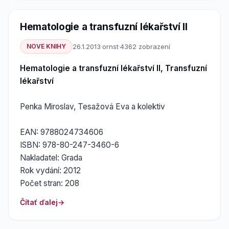
Hematologie a transfuzní lékařství II
NOVE KNIHY
26.1.2013
·
ornst
·
4362 zobrazení
Hematologie a transfuzní lékařství II, Transfuzní
lékařství
Penka Miroslav, Tesažová Eva a kolektiv
EAN: 9788024734606
ISBN: 978-80-247-3460-6
Nakladatel: Grada
Rok vydání: 2012
Počet stran: 208
Čítať ďalej