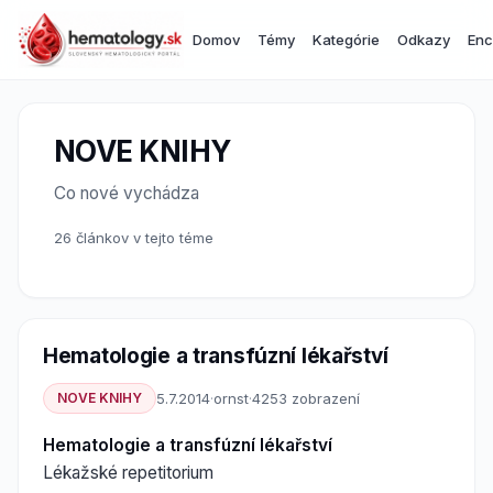
Domov
Témy
Kategórie
Odkazy
Enc
NOVE KNIHY
Co nové vychádza
26 článkov v tejto téme
Hematologie a transfúzní lékařství
NOVE KNIHY
5.7.2014
·
ornst
·
4253 zobrazení
Hematologie a transfúzní lékařství
Lékažské repetitorium