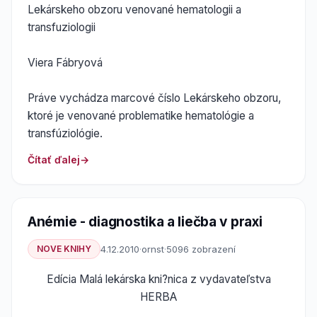
Lekárskeho obzoru venované hematologii a
transfuziologii
Viera Fábryová
Práve vychádza marcové číslo Lekárskeho obzoru,
ktoré je venované problematike hematológie a
transfúziológie.
Čítať ďalej
Anémie - diagnostika a liečba v praxi
NOVE KNIHY
4.12.2010
·
ornst
·
5096 zobrazení
Edícia Malá lekárska kni?nica z vydavateľstva
HERBA