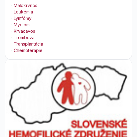
·
Málokrvnos
·
Leukémia
·
Lymfómy
·
Myelóm
·
Krvácavos
·
Trombóza
·
Transplantácia
·
Chemoterapie