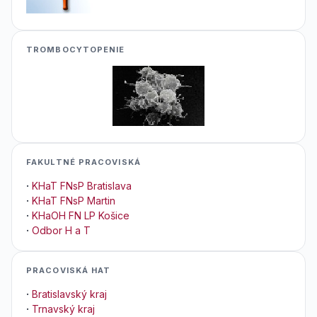
TROMBOCYTOPENIE
FAKULTNÉ PRACOVISKÁ
·
KHaT FNsP Bratislava
·
KHaT FNsP Martin
·
KHaOH FN LP Košice
·
Odbor H a T
PRACOVISKÁ HAT
·
Bratislavský kraj
·
Trnavský kraj