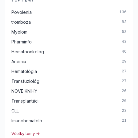
TOP TÉMY
Povolenia
136
tromboza
83
Myelom
53
Pharminfo
43
Hematoonkológ
40
Anémia
29
Hematológia
27
Transfuziológ
27
NOVE KNIHY
26
Transplantáci
26
CLL
23
Imunohematoló
21
Všetky témy →