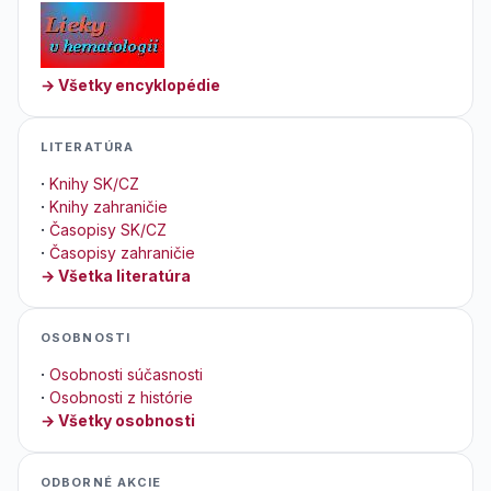
→ Všetky encyklopédie
LITERATÚRA
·
Knihy SK/CZ
·
Knihy zahraničie
·
Časopisy SK/CZ
·
Časopisy zahraničie
→ Všetka literatúra
OSOBNOSTI
·
Osobnosti súčasnosti
·
Osobnosti z histórie
→ Všetky osobnosti
ODBORNÉ AKCIE