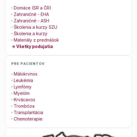
·
Domáce (SR a ČR)
·
Zahraničné - EHA
·
Zahraničné - ASH
·
Školenia a kurzy SZU
·
Školenia a kurzy
·
Materiály z prednášok
→ Všetky podujatia
PRE PACIENTOV
·
Málokrvnos
·
Leukémia
·
Lymfómy
·
Myelóm
·
Krvácavos
·
Trombóza
·
Transplantácia
·
Chemoterapie