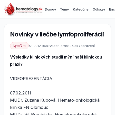
Domov
Témy
Kategórie
Odkazy
Enc
Novinky v liečbe lymfoproliferácií
Lymfóm
5.1.2012 15:41
·
Autor: ornst
·
3598 zobrazení
Výsledky klinických studií m?ní naší klinickou
praxi?
VIDEOPREZENTÁCIA
07.02.2011
MUDr. Zuzana Kubová, Hemato-onkologická
klinika FN Olomouc
MUDr. Vít Procházka, Hemato-onkologická