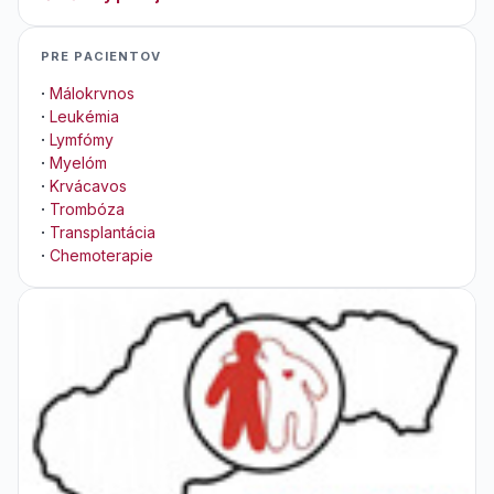
PRE PACIENTOV
·
Málokrvnos
·
Leukémia
·
Lymfómy
·
Myelóm
·
Krvácavos
·
Trombóza
·
Transplantácia
·
Chemoterapie