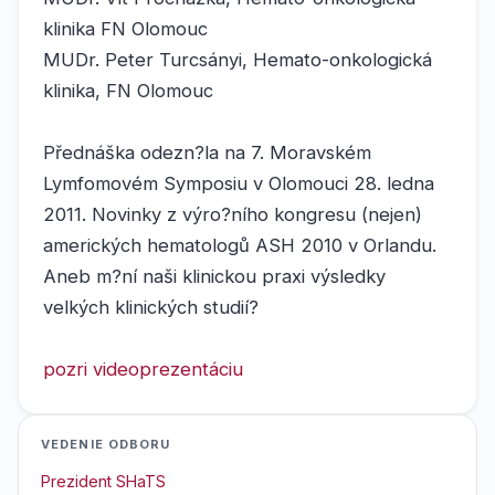
klinika FN Olomouc
MUDr. Peter Turcsányi, Hemato-onkologická
klinika, FN Olomouc
Přednáška odezn?la na 7. Moravském
Lymfomovém Symposiu v Olomouci 28. ledna
2011. Novinky z výro?ního kongresu (nejen)
amerických hematologů ASH 2010 v Orlandu.
Aneb m?ní naši klinickou praxi výsledky
velkých klinických studií?
pozri videoprezentáciu
VEDENIE ODBORU
Prezident SHaTS