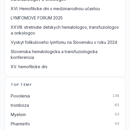
XVI. Hemofilicke dni s medzinarodnou učastou
LYMFOMOVE FORUM 2025
XXVIII. stretnutie detskych hematologov, transfuziologov
a onkologov
Vyskyt folikuloveho lymfomu na Slovensku v roku 2024
Slovenska hematologicka a transfuziologicka
konferencia
XV. hemofilicke dni
TOP TÉMY
Povolenia
136
tromboza
83
Myelom
53
Pharminfo
43