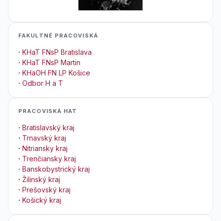
FAKULTNÉ PRACOVISKÁ
·
KHaT FNsP Bratislava
·
KHaT FNsP Martin
·
KHaOH FN LP Košice
·
Odbor H a T
PRACOVISKÁ HAT
·
Bratislavský kraj
·
Trnavský kraj
·
Nitriansky kraj
·
Trenčiansky kraj
·
Banskobystrický kraj
·
Žilinský kraj
·
Prešovský kraj
·
Košický kraj