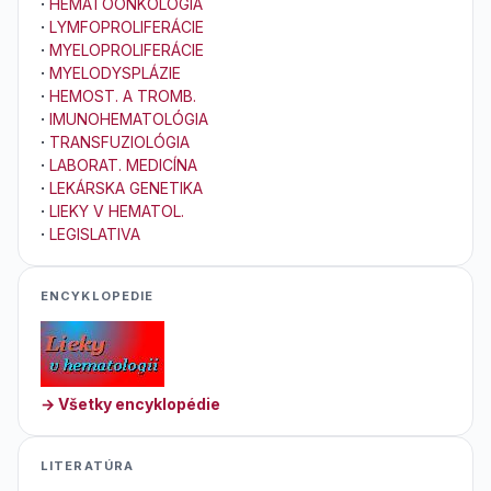
·
HEMATOONKOLÓGIA
·
LYMFOPROLIFERÁCIE
·
MYELOPROLIFERÁCIE
·
MYELODYSPLÁZIE
·
HEMOST. A TROMB.
·
IMUNOHEMATOLÓGIA
·
TRANSFUZIOLÓGIA
·
LABORAT. MEDICÍNA
·
LEKÁRSKA GENETIKA
·
LIEKY V HEMATOL.
·
LEGISLATIVA
ENCYKLOPEDIE
→ Všetky encyklopédie
LITERATÚRA