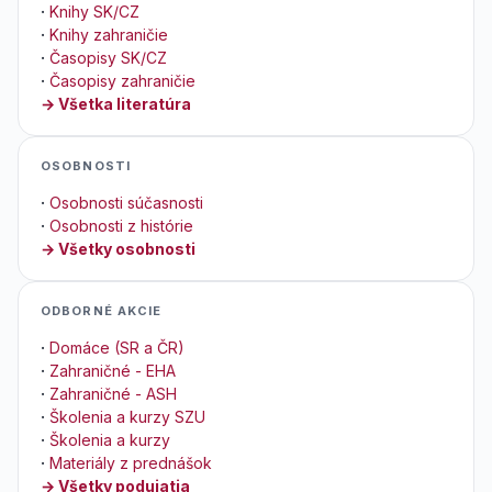
·
Knihy SK/CZ
·
Knihy zahraničie
·
Časopisy SK/CZ
·
Časopisy zahraničie
→ Všetka literatúra
OSOBNOSTI
·
Osobnosti súčasnosti
·
Osobnosti z histórie
→ Všetky osobnosti
ODBORNÉ AKCIE
·
Domáce (SR a ČR)
·
Zahraničné - EHA
·
Zahraničné - ASH
·
Školenia a kurzy SZU
·
Školenia a kurzy
·
Materiály z prednášok
→ Všetky podujatia