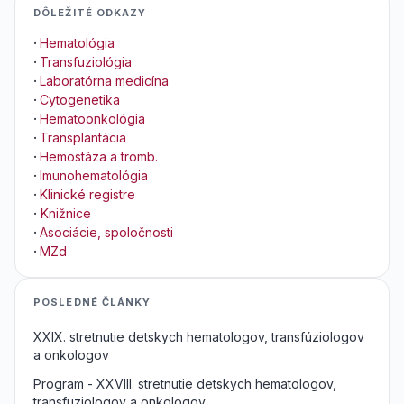
DÔLEŽITÉ ODKAZY
·
Hematológia
·
Transfuziológia
·
Laboratórna medicína
·
Cytogenetika
·
Hematoonkológia
·
Transplantácia
·
Hemostáza a tromb.
·
Imunohematológia
·
Klinické registre
·
Knižnice
·
Asociácie, spoločnosti
·
MZd
POSLEDNÉ ČLÁNKY
XXIX. stretnutie detskych hematologov, transfúziologov
a onkologov
Program - XXVIII. stretnutie detskych hematologov,
transfuziologov a onkologov