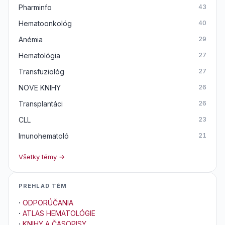
Pharminfo
43
Hematoonkológ
40
Anémia
29
Hematológia
27
Transfuziológ
27
NOVE KNIHY
26
Transplantáci
26
CLL
23
Imunohematoló
21
Všetky témy →
PREHLAD TÉM
·
ODPORÚČANIA
·
ATLAS HEMATOLÓGIE
·
KNIHY A ČASOPISY