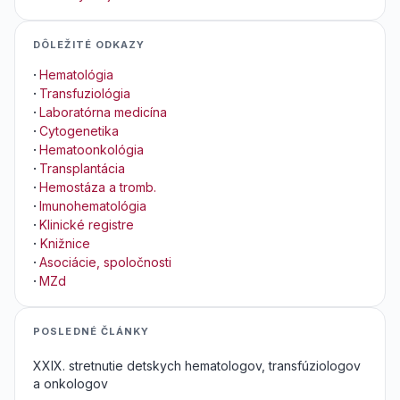
DÔLEŽITÉ ODKAZY
·
Hematológia
·
Transfuziológia
·
Laboratórna medicína
·
Cytogenetika
·
Hematoonkológia
·
Transplantácia
·
Hemostáza a tromb.
·
Imunohematológia
·
Klinické registre
·
Knižnice
·
Asociácie, spoločnosti
·
MZd
POSLEDNÉ ČLÁNKY
XXIX. stretnutie detskych hematologov, transfúziologov
a onkologov