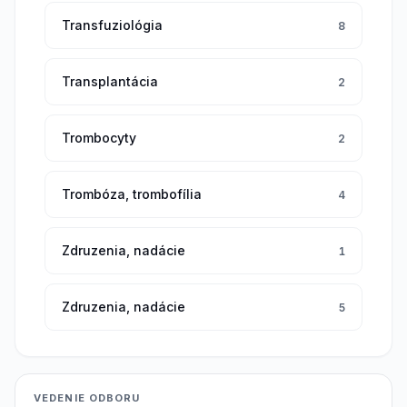
Transfuziológia
8
Transplantácia
2
Trombocyty
2
Trombóza, trombofília
4
Zdruzenia, nadácie
1
Zdruzenia, nadácie
5
VEDENIE ODBORU