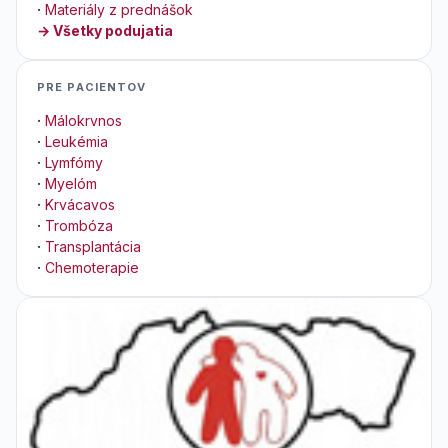
·
Materiály z prednášok
→ Všetky podujatia
PRE PACIENTOV
·
Málokrvnos
·
Leukémia
·
Lymfómy
·
Myelóm
·
Krvácavos
·
Trombóza
·
Transplantácia
·
Chemoterapie