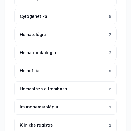
Cytogenetika
5
Hematológia
7
Hematoonkológia
3
Hemofília
9
Hemostáza a trombóza
2
Imunohematológia
1
Klinické registre
1