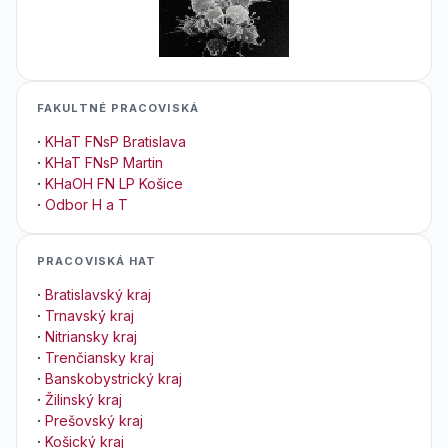
FAKULTNÉ PRACOVISKÁ
·
KHaT FNsP Bratislava
·
KHaT FNsP Martin
·
KHaOH FN LP Košice
·
Odbor H a T
PRACOVISKÁ HAT
·
Bratislavský kraj
·
Trnavský kraj
·
Nitriansky kraj
·
Trenčiansky kraj
·
Banskobystrický kraj
·
Žilinský kraj
·
Prešovský kraj
·
Košický kraj