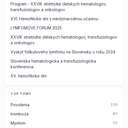
Program - XXVIII. stretnutie detskych hematologov,
transfuziologov a onkologov
XVI. Hemofilicke dni s medzinarodnou učastou
LYMFOMOVE FORUM 2025
XXVIII. stretnutie detskych hematologov, transfuziologov
a onkologov
Vyskyt folikuloveho lymfomu na Slovensku v roku 2024
Slovenska hematologicka a transfuziologicka
konferencia
XV. hemofilicke dni
TOP TÉMY
Povolenia
136
tromboza
83
Myelom
53