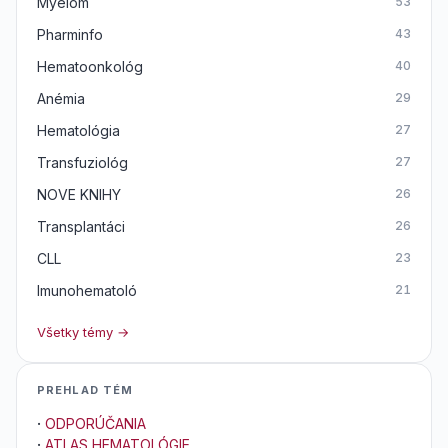
Myelom
53
Pharminfo
43
Hematoonkológ
40
Anémia
29
Hematológia
27
Transfuziológ
27
NOVE KNIHY
26
Transplantáci
26
CLL
23
Imunohematoló
21
Všetky témy →
PREHLAD TÉM
·
ODPORÚČANIA
·
ATLAS HEMATOLÓGIE