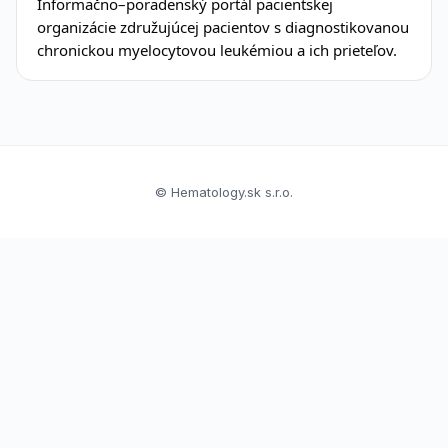
Informačno–poradenský portál pacientskej
organizácie združujúcej pacientov s diagnostikovanou
chronickou myelocytovou leukémiou a ich prieteľov.
© Hematology.sk s.r.o.