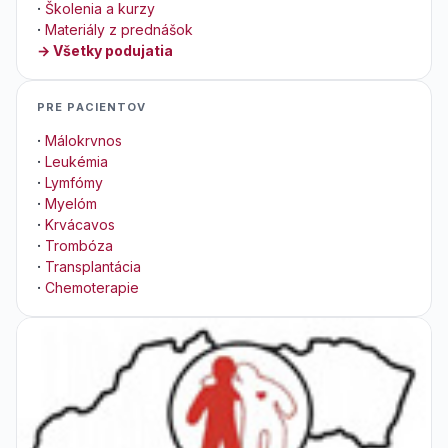
·
Školenia a kurzy
·
Materiály z prednášok
→ Všetky podujatia
PRE PACIENTOV
·
Málokrvnos
·
Leukémia
·
Lymfómy
·
Myelóm
·
Krvácavos
·
Trombóza
·
Transplantácia
·
Chemoterapie