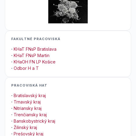
FAKULTNÉ PRACOVISKÁ
·
KHaT FNsP Bratislava
·
KHaT FNsP Martin
·
KHaOH FN LP Košice
·
Odbor H a T
PRACOVISKÁ HAT
·
Bratislavský kraj
·
Trnavský kraj
·
Nitriansky kraj
·
Trenčiansky kraj
·
Banskobystrický kraj
·
Žilinský kraj
·
Prešovský kraj