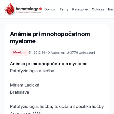
Domov
Témy
Kategórie
Odkazy
Enc
Anémie pri mnohopočetnom
myelome
Myelom
5.1.2012 14:40
·
Autor: ornst
·
3779 zobrazení
Anémia pri mnohopočetnom myelome
Patofyziológia a liečba
Miriam Ladická
Bratislava
Patofyziológia, liečba, toxicita a špecifiká liečby
Anémia pri MM