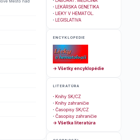
·
LABORAT. MEDICÍNA
 Nové Mesto nad
·
LEKÁRSKA GENETIKA
·
LIEKY V HEMATOL.
·
LEGISLATIVA
ENCYKLOPEDIE
→ Všetky encyklopédie
LITERATÚRA
·
Knihy SK/CZ
·
Knihy zahraničie
·
Časopisy SK/CZ
·
Časopisy zahraničie
→ Všetka literatúra