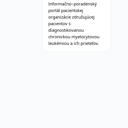
Informačno–poradenský
portál pacientskej
organizácie združujúcej
pacientov s
diagnostikovanou
chronickou myelocytovou
leukémiou a ich prieteľov.