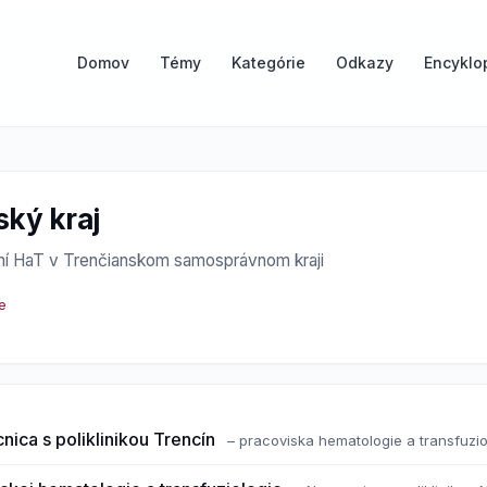
Domov
Témy
Kategórie
Odkazy
Encyklo
ský kraj
í HaT v Trenčianskom samosprávnom kraji
e
ica s poliklinikou Trencín
– pracoviska hematologie a transfuzio