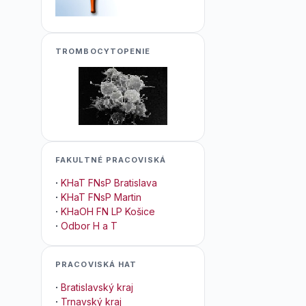
TROMBOCYTOPENIE
FAKULTNÉ PRACOVISKÁ
·
KHaT FNsP Bratislava
·
KHaT FNsP Martin
·
KHaOH FN LP Košice
·
Odbor H a T
PRACOVISKÁ HAT
·
Bratislavský kraj
·
Trnavský kraj