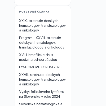
POSLEDNÉ ČLÁNKY
XXIX. stretnutie detskych
hematologov, transfúziologov
a onkologov
Program - XXVIII. stretnutie
detskych hematologov,
transfuziologov a onkologov
XVI. Hemofilicke dni s
medzinarodnou učastou
LYMFOMOVE FORUM 2025
XXVIII. stretnutie detskych
hematologov, transfuziologov
a onkologov
Vyskyt folikuloveho lymfomu
na Slovensku v roku 2024
Slovenska hematologicka a