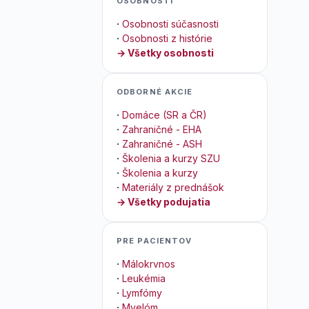
OSOBNOSTI
·
Osobnosti súčasnosti
·
Osobnosti z histórie
→ Všetky osobnosti
ODBORNÉ AKCIE
·
Domáce (SR a ČR)
·
Zahraničné - EHA
·
Zahraničné - ASH
·
Školenia a kurzy SZU
·
Školenia a kurzy
·
Materiály z prednášok
→ Všetky podujatia
PRE PACIENTOV
·
Málokrvnos
·
Leukémia
·
Lymfómy
·
Myelóm