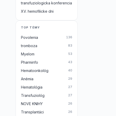
transfuziologicka konferencia
XV. hemofilicke dni
TOP TÉMY
Povolenia
136
tromboza
83
Myelom
53
Pharminfo
43
Hematoonkológ
40
Anémia
29
Hematológia
27
Transfuziológ
27
NOVE KNIHY
26
Transplantáci
26