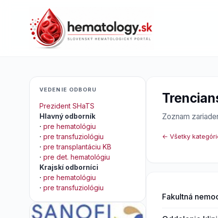
VEDENIE ODBORU
Trencian
Prezident SHaTS
Hlavný odborník
Zoznam zariaden
·
pre hematológiu
·
pre transfuziológiu
← Všetky kategóri
·
pre transplantáciu KB
·
pre det. hematológiu
Krajskí odborníci
·
pre hematológiu
·
pre transfuziológiu
Fakultná nemocn