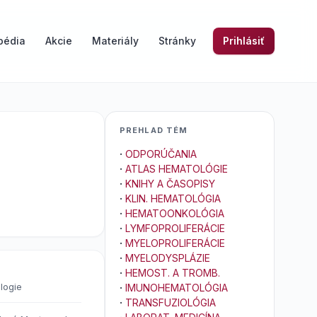
pédia
Akcie
Materiály
Stránky
Prihlásiť
PREHLAD TÉM
·
ODPORÚČANIA
·
ATLAS HEMATOLÓGIE
·
KNIHY A ČASOPISY
·
KLIN. HEMATOLÓGIA
·
HEMATOONKOLÓGIA
·
LYMFOPROLIFERÁCIE
·
MYELOPROLIFERÁCIE
·
MYELODYSPLÁZIE
·
HEMOST. A TROMB.
logie
·
IMUNOHEMATOLÓGIA
·
TRANSFUZIOLÓGIA