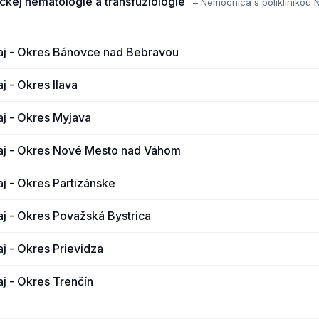
ckej hematologie a transfuziologie
– Nemocnica s poliklinikou
aj - Okres Bánovce nad Bebravou
j - Okres Ilava
aj - Okres Myjava
aj - Okres Nové Mesto nad Váhom
aj - Okres Partizánske
aj - Okres Považská Bystrica
j - Okres Prievidza
aj - Okres Trenčín