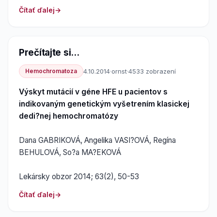
Čítať ďalej
Prečítajte si...
Hemochromatoza
4.10.2014
·
ornst
·
4533 zobrazení
Výskyt mutácií v géne HFE u pacientov s
indikovaným genetickým vyšetrením klasickej
dedi?nej hemochromatózy
Dana GABRIKOVÁ, Angelika VASI?OVÁ, Regína
BEHULOVÁ, So?a MA?EKOVÁ
Lekársky obzor 2014; 63(2), 50-53
Čítať ďalej