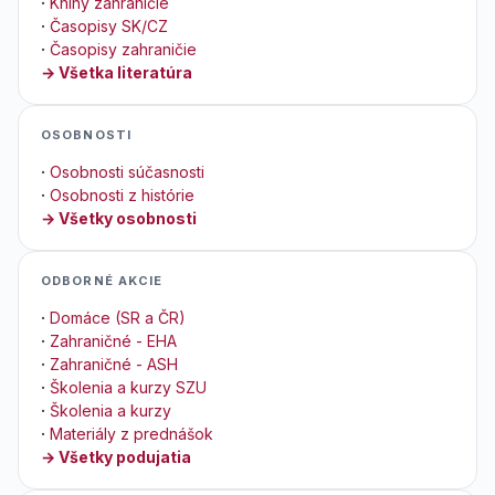
·
Knihy zahraničie
·
Časopisy SK/CZ
·
Časopisy zahraničie
→ Všetka literatúra
OSOBNOSTI
·
Osobnosti súčasnosti
·
Osobnosti z histórie
→ Všetky osobnosti
ODBORNÉ AKCIE
·
Domáce (SR a ČR)
·
Zahraničné - EHA
·
Zahraničné - ASH
·
Školenia a kurzy SZU
·
Školenia a kurzy
·
Materiály z prednášok
→ Všetky podujatia