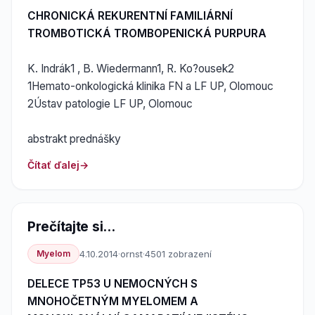
CHRONICKÁ REKURENTNÍ FAMILIÁRNÍ
TROMBOTICKÁ TROMBOPENICKÁ PURPURA
K. Indrák1 , B. Wiedermann1, R. Ko?ousek2
1Hemato-onkologická klinika FN a LF UP, Olomouc
2Ústav patologie LF UP, Olomouc
abstrakt prednášky
Čítať ďalej
Prečítajte si...
Myelom
4.10.2014
·
ornst
·
4501 zobrazení
DELECE TP53 U NEMOCNÝCH S
MNOHOČETNÝM MYELOMEM A