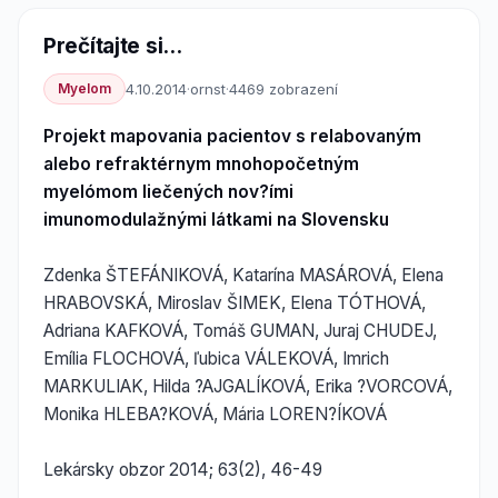
Prečítajte si...
Myelom
4.10.2014
·
ornst
·
4469 zobrazení
Projekt mapovania pacientov s relabovaným
alebo refraktérnym mnohopočetným
myelómom liečených nov?ími
imunomodulažnými látkami na Slovensku
Zdenka ŠTEFÁNIKOVÁ, Katarína MASÁROVÁ, Elena
HRABOVSKÁ, Miroslav ŠIMEK, Elena TÓTHOVÁ,
Adriana KAFKOVÁ, Tomáš GUMAN, Juraj CHUDEJ,
Emília FLOCHOVÁ, ľubica VÁLEKOVÁ, Imrich
MARKULIAK, Hilda ?AJGALÍKOVÁ, Erika ?VORCOVÁ,
Monika HLEBA?KOVÁ, Mária LOREN?ÍKOVÁ
Lekársky obzor 2014; 63(2), 46-49