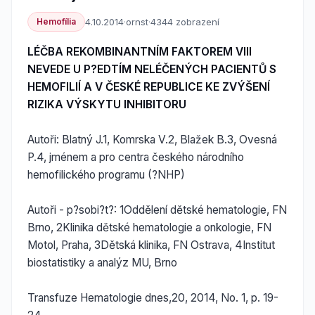
Hemofília
4.10.2014
·
ornst
·
4344 zobrazení
LÉČBA REKOMBINANTNÍM FAKTOREM VIII
NEVEDE U P?EDTÍM NELÉČENÝCH PACIENTŮ S
HEMOFILIÍ A V ČESKÉ REPUBLICE KE ZVÝŠENÍ
RIZIKA VÝSKYTU INHIBITORU
Autoři: Blatný J.1, Komrska V.2, Blažek B.3, Ovesná
P.4, jménem a pro centra českého národního
hemofilického programu (?NHP)
Autoři - p?sobi?t?: 1Oddělení dětské hematologie, FN
Brno, 2Klinika dětské hematologie a onkologie, FN
Motol, Praha, 3Dětská klinika, FN Ostrava, 4Institut
biostatistiky a analýz MU, Brno
Transfuze Hematologie dnes,20, 2014, No. 1, p. 19-