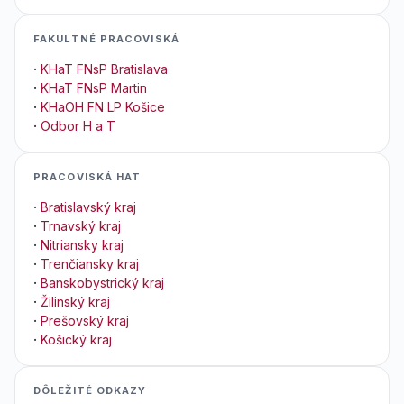
FAKULTNÉ PRACOVISKÁ
·
KHaT FNsP Bratislava
·
KHaT FNsP Martin
·
KHaOH FN LP Košice
·
Odbor H a T
PRACOVISKÁ HAT
·
Bratislavský kraj
·
Trnavský kraj
·
Nitriansky kraj
·
Trenčiansky kraj
·
Banskobystrický kraj
·
Žilinský kraj
·
Prešovský kraj
·
Košický kraj
DÔLEŽITÉ ODKAZY