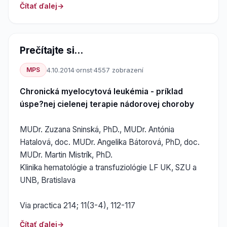
Čítať ďalej
Prečítajte si...
MPS
4.10.2014
·
ornst
·
4557 zobrazení
Chronická myelocytová leukémia - príklad
úspe?nej cielenej terapie nádorovej choroby
MUDr. Zuzana Sninská, PhD., MUDr. Antónia
Hatalová, doc. MUDr. Angelika Bátorová, PhD, doc.
MUDr. Martin Mistrík, PhD.
Klinika hematológie a transfuziológie LF UK, SZU a
UNB, Bratislava
Via practica 214; 11(3-4), 112-117
Čítať ďalej