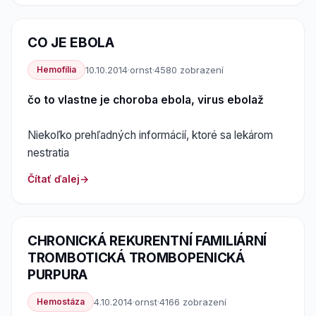
CO JE EBOLA
Hemofília
10.10.2014
·
ornst
·
4580 zobrazení
čo to vlastne je choroba ebola, virus ebolaž
Niekoľko prehľadných informácií, ktoré sa lekárom
nestratia
Čítať ďalej
CHRONICKÁ REKURENTNÍ FAMILIÁRNÍ
TROMBOTICKÁ TROMBOPENICKÁ
PURPURA
Hemostáza
4.10.2014
·
ornst
·
4166 zobrazení