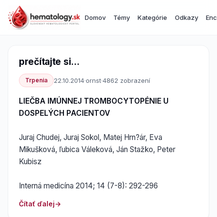
Domov
Témy
Kategórie
Odkazy
Enc
prečítajte si...
Trpenia
22.10.2014
·
ornst
·
4862 zobrazení
LIEČBA IMÚNNEJ TROMBOCYTOPÉNIE U
DOSPELÝCH PACIENTOV
Juraj Chudej, Juraj Sokol, Matej Hrn?ár, Eva
Mikušková, ľubica Váleková, Ján Stažko, Peter
Kubisz
Interná medicína 2014; 14 (7-8): 292-296
Čítať ďalej