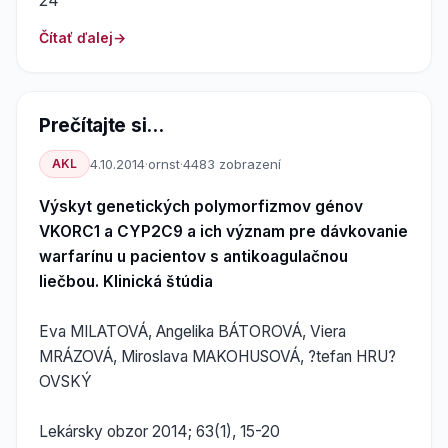
24
Čítať ďalej
Prečítajte si...
AKL
4.10.2014
·
ornst
·
4483 zobrazení
Výskyt genetických polymorfizmov génov
VKORC1 a CYP2C9 a ich význam pre dávkovanie
warfarínu u pacientov s antikoagulačnou
liečbou. Klinická štúdia
Eva MILATOVÁ, Angelika BÁTOROVÁ, Viera
MRÁZOVÁ, Miroslava MAKOHUSOVÁ, ?tefan HRU?
OVSKÝ
Lekársky obzor 2014; 63(1), 15-20