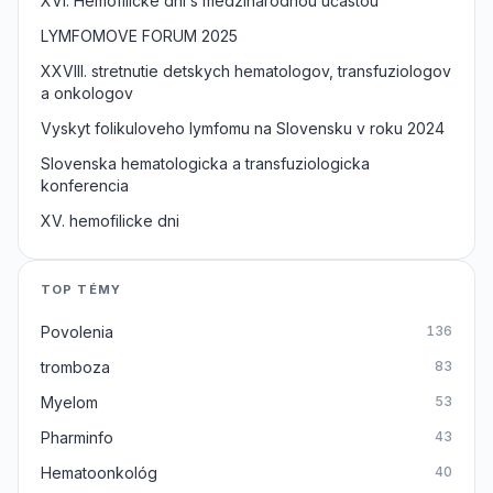
XVI. Hemofilicke dni s medzinarodnou učastou
LYMFOMOVE FORUM 2025
XXVIII. stretnutie detskych hematologov, transfuziologov
a onkologov
Vyskyt folikuloveho lymfomu na Slovensku v roku 2024
Slovenska hematologicka a transfuziologicka
konferencia
XV. hemofilicke dni
TOP TÉMY
Povolenia
136
tromboza
83
Myelom
53
Pharminfo
43
Hematoonkológ
40