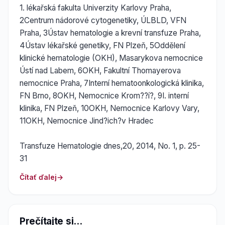
1. lékařská fakulta Univerzity Karlovy Praha,
2Centrum nádorové cytogenetiky, ÚLBLD, VFN
Praha, 3Ústav hematologie a krevní transfuze Praha,
4Ústav lékařské genetiky, FN Plzeň, 5Oddělení
klinické hematologie (OKH), Masarykova nemocnice
Ústí nad Labem, 6OKH, Fakultní Thomayerova
nemocnice Praha, 7Interní hematoonkologická klinika,
FN Brno, 8OKH, Nemocnice Krom??í?, 9I. interní
klinika, FN Plzeň, 10OKH, Nemocnice Karlovy Vary,
11OKH, Nemocnice Jind?ich?v Hradec
Transfuze Hematologie dnes,20, 2014, No. 1, p. 25-
31
Čítať ďalej
Prečítajte si...