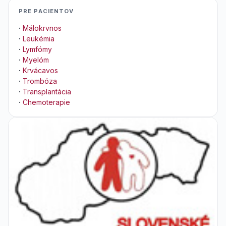
PRE PACIENTOV
·
Málokrvnos
·
Leukémia
·
Lymfómy
·
Myelóm
·
Krvácavos
·
Trombóza
·
Transplantácia
·
Chemoterapie