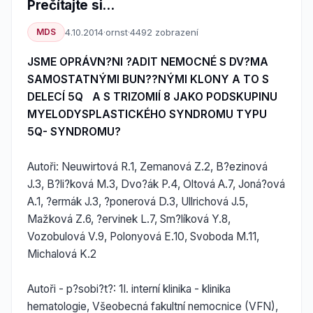
Prečítajte si...
MDS
4.10.2014
·
ornst
·
4492 zobrazení
JSME OPRÁVN?NI ?ADIT NEMOCNÉ S DV?MA
SAMOSTATNÝMI BUN??NÝMI KLONY A TO S
DELECÍ 5Q A S TRIZOMIÍ 8 JAKO PODSKUPINU
MYELODYSPLASTICKÉHO SYNDROMU TYPU
5Q- SYNDROMU?
Autoři: Neuwirtová R.1, Zemanová Z.2, B?ezinová
J.3, B?li?ková M.3, Dvo?ák P.4, Oltová A.7, Joná?ová
A.1, ?ermák J.3, ?ponerová D.3, Ullrichová J.5,
Mažková Z.6, ?ervinek L.7, Sm?líková Y.8,
Vozobulová V.9, Polonyová E.10, Svoboda M.11,
Michalová K.2
Autoři - p?sobi?t?: 1I. interní klinika - klinika
hematologie, Všeobecná fakultní nemocnice (VFN),