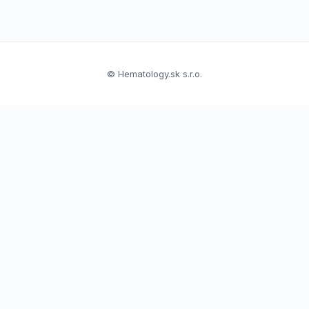
© Hematology.sk s.r.o.