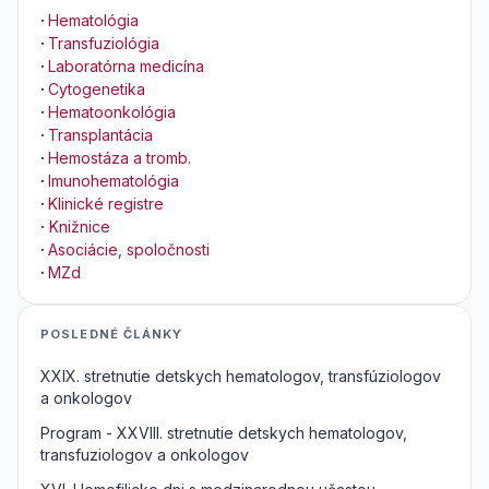
·
Hematológia
·
Transfuziológia
·
Laboratórna medicína
·
Cytogenetika
·
Hematoonkológia
·
Transplantácia
·
Hemostáza a tromb.
·
Imunohematológia
·
Klinické registre
·
Knižnice
·
Asociácie, spoločnosti
·
MZd
POSLEDNÉ ČLÁNKY
XXIX. stretnutie detskych hematologov, transfúziologov
a onkologov
Program - XXVIII. stretnutie detskych hematologov,
transfuziologov a onkologov