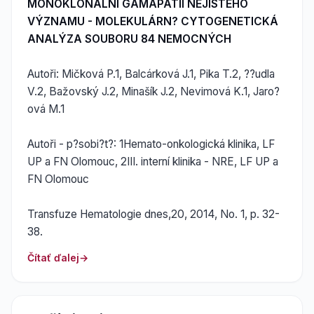
MONOKLONÁLNÍ GAMAPATIÍ NEJISTÉHO
VÝZNAMU - MOLEKULÁRN? CYTOGENETICKÁ
ANALÝZA SOUBORU 84 NEMOCNÝCH
Autoři: Mičková P.1, Balcárková J.1, Pika T.2, ??udla
V.2, Bažovský J.2, Minašík J.2, Nevimová K.1, Jaro?
ová M.1
Autoři - p?sobi?t?: 1Hemato-onkologická klinika, LF
UP a FN Olomouc, 2III. interní klinika - NRE, LF UP a
FN Olomouc
Transfuze Hematologie dnes,20, 2014, No. 1, p. 32-
38.
Čítať ďalej