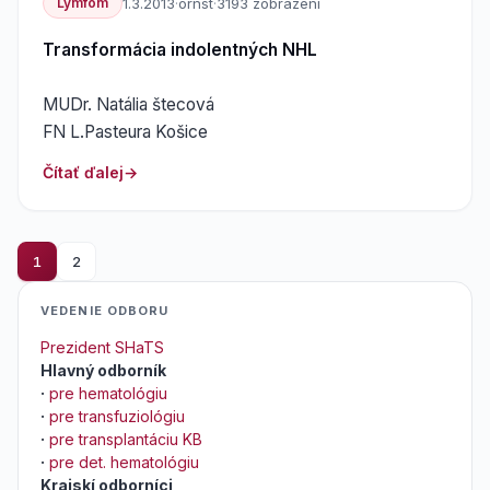
Lymfóm
1.3.2013
·
ornst
·
3193 zobrazení
Transformácia indolentných NHL
MUDr. Natália štecová
FN L.Pasteura Košice
Čítať ďalej
1
2
VEDENIE ODBORU
Prezident SHaTS
Hlavný odborník
·
pre hematológiu
·
pre transfuziológiu
·
pre transplantáciu KB
·
pre det. hematológiu
Krajskí odborníci