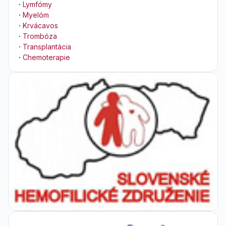
·
Lymfómy
·
Myelóm
·
Krvácavos
·
Trombóza
·
Transplantácia
·
Chemoterapie