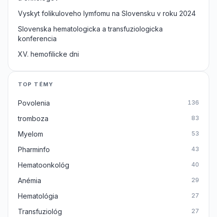
Vyskyt folikuloveho lymfomu na Slovensku v roku 2024
Slovenska hematologicka a transfuziologicka
konferencia
XV. hemofilicke dni
TOP TÉMY
Povolenia
136
tromboza
83
Myelom
53
Pharminfo
43
Hematoonkológ
40
Anémia
29
Hematológia
27
Transfuziológ
27