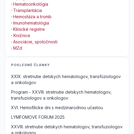
·
Hematoonkológia
·
Transplantácia
·
Hemostáza a tromb.
·
Imunohematológia
·
Klinické registre
·
Knižnice
·
Asociácie, spoločnosti
·
MZd
POSLEDNÉ ČLÁNKY
XXIX. stretnutie detskych hematologov, transfúziologov
a onkologov
Program - XXVIII. stretnutie detskych hematologov,
transfuziologov a onkologov
XVI. Hemofilicke dni s medzinarodnou učastou
LYMFOMOVE FORUM 2025
XXVIII. stretnutie detskych hematologov, transfuziologov
a onkologov