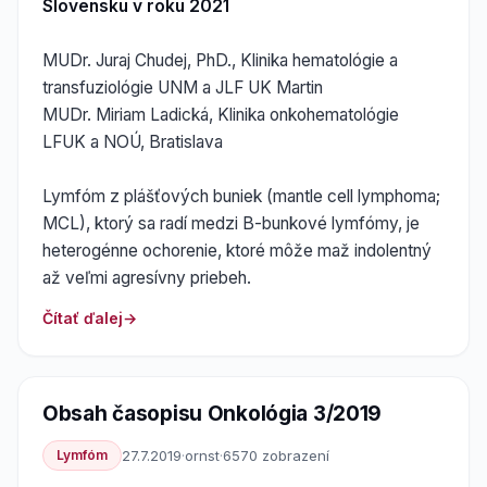
Slovensku v roku 2021
MUDr. Juraj Chudej, PhD., Klinika hematológie a
transfuziológie UNM a JLF UK Martin
MUDr. Miriam Ladická, Klinika onkohematológie
LFUK a NOÚ, Bratislava
Lymfóm z plášťových buniek (mantle cell lymphoma;
MCL), ktorý sa radí medzi B-bunkové lymfómy, je
heterogénne ochorenie, ktoré môže maž indolentný
až veľmi agresívny priebeh.
Čítať ďalej
Obsah časopisu Onkológia 3/2019
Lymfóm
27.7.2019
·
ornst
·
6570 zobrazení