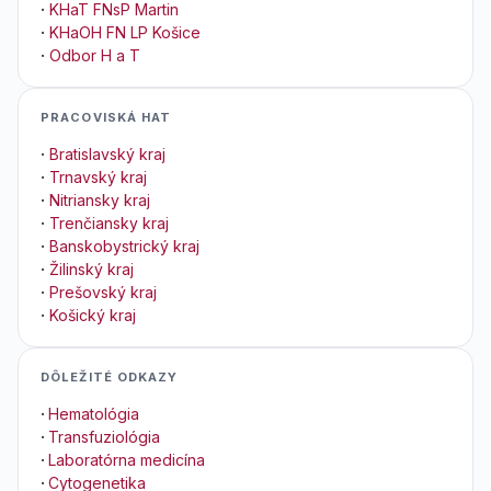
·
KHaT FNsP Martin
·
KHaOH FN LP Košice
·
Odbor H a T
PRACOVISKÁ HAT
·
Bratislavský kraj
·
Trnavský kraj
·
Nitriansky kraj
·
Trenčiansky kraj
·
Banskobystrický kraj
·
Žilinský kraj
·
Prešovský kraj
·
Košický kraj
DÔLEŽITÉ ODKAZY
·
Hematológia
·
Transfuziológia
·
Laboratórna medicína
·
Cytogenetika