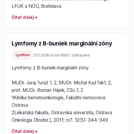
LFUK a NOÚ, Bratislava
Čítať ďalej
Lymfomy z B-buniek marginální zóny
Lymfóm
21.1.2018
·
ornst
·
4567 zobrazení
Lymfomy z B-buniek marginální zóny
MUDr. Juraj ?uraž 1, 2, MUDr. Michal Kaž?ák1, 2,
prof. MUDr. Roman Hájek, CSc.1, 2
1Klinika hematoonkologie, Fakultní nemocnice
Ostrava
2Lékařská fakulta, Ostravská univerzita, Ostrava
Onkológia (Bratisl.), 2017; ro?. 12(5): 344-349
Čítať ďalej