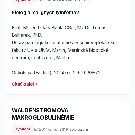
Biológia malígnych lymfómov
Prof. MUDr. Lukáš Plank, CSc., MUDr. Tomáš
Balhárek, PhD.
Ústav patologickej anatómie Jesseniovej lekárskej
fakulty UK a UNM, Martin, Martinské bioptické
centrum, spol. s r. o., Martin
Onkológia (Bratisl.), 2014; ro?. 9(2): 68-72
Čítať ďalej
WALDENSTRÖMOVA
MAKROGLOBULINÉMIE
Lymfóm
5.1.2014
·
ornst
·
3319 zobrazení