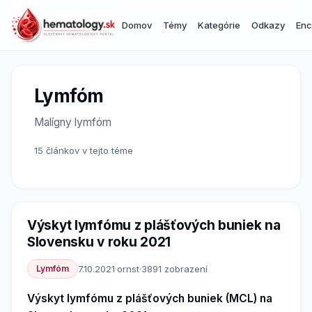
Domov
Témy
Kategórie
Odkazy
Enc
Lymfóm
Malígny lymfóm
15 článkov v tejto téme
Výskyt lymfómu z plášťových buniek na
Slovensku v roku 2021
Lymfóm
7.10.2021
·
ornst
·
3891 zobrazení
Výskyt lymfómu z plášťových buniek (MCL) na