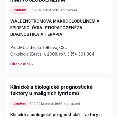
Lymfóm
5.1.2014
·
ornst
·
5281 zobrazení
WALDENSTRÖMOVA MAKROGLOBULINÉMIA -
EPIDEMIOLÓGIA, ETIOPATOGENÉZA,
DIAGNOSTIKA A TERAPIA
Prof.MUDr.Elena Tóthová, CSc
Onkológia (Bratisl.), 2008, ro?. 3 (5): 301-304
Čítať ďalej
Klinické a biologické prognostické
faktory u maligních lymfomů
Lymfóm
6.10.2013
·
ornst
·
3666 zobrazení
Klinické a biologické prognostické faktory u