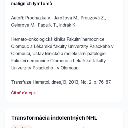
maligních lymfomů
Autoři: Procházka V., Jaro?ová M., Prouzová Z.,
Geierová M., Papajík T., Indrák K.
Hemato-onkologická klinika Fakultní nemocnice
Olomouc a Lékařské fakulty Univerzity Palackého v
Olomouci, Ústav klinické a molekulární patologie
Fakultní nemocnice Olomouc a Lékařské fakulty
Univerzity Palackého v Olomouci
Transfuze Hematol. dnes,19, 2013, No. 2, p. 76-87.
Čítať ďalej
Transformácia indolentných NHL