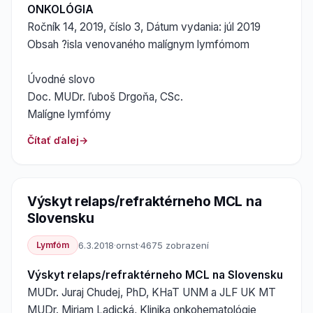
ONKOLÓGIA
Ročník 14, 2019, číslo 3, Dátum vydania: júl 2019
Obsah ?isla venovaného malígnym lymfómom
Úvodné slovo
Doc. MUDr. ľuboš Drgoňa, CSc.
Malígne lymfómy
Čítať ďalej
Výskyt relaps/refraktérneho MCL na
Slovensku
Lymfóm
6.3.2018
·
ornst
·
4675 zobrazení
Výskyt relaps/refraktérneho MCL na Slovensku
MUDr. Juraj Chudej, PhD, KHaT UNM a JLF UK MT
MUDr. Miriam Ladická, Klinika onkohematológie