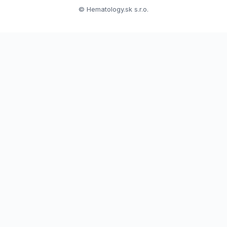
© Hematology.sk s.r.o.