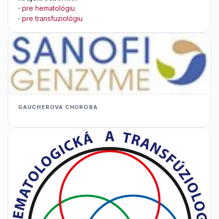
·
pre hematológiu
·
pre transfuziológiu
GAUCHEROVA CHOROBA