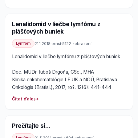
Lenalidomid v liečbe lymfómu z
plášťových buniek
Lymfóm
21.1.2018
·
ornst
·
5122 zobrazení
Lenalidomid v liečbe lymfómu z plášťových buniek
Doc. MUDr. ľuboš Drgoňa, CSc., MHA
Klinika onkohematológie LF UK a NOÚ, Bratislava
Onkológia (Bratisl.), 2017; ro?. 12(6): 441-444
Čítať ďalej
Prečítajte si...
Lymfóm
31.5.2014
·
ornst
·
4604 zobrazení