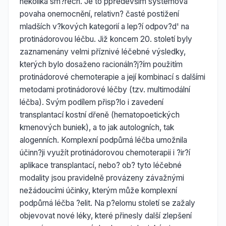
několika sm?rech. Je to ppředevším systémová
povaha onemocnění, relativn? časté postižení
mladších v?kových kategorií a lep?í odpov?d' na
protinádorovou léčbu. Již koncem 20. století byly
zaznamenány velmi příznivé léčebné výsledky,
kterých bylo dosaženo racionáln?j?ím použitím
protinádorové chemoterapie a její kombinací s dalšími
metodami protinádorové léčby (tzv. multimodální
léčba). Svým podílem přisp?lo i zavedení
transplantací kostní dřeně (hematopoetických
kmenových buniek), a to jak autologních, tak
alogenních. Komplexní podpůrná léčba umožnila
účinn?ji využít protinádorovou chemoterapii i ?ir?í
aplikace transplantací, nebo? ob? tyto léčebné
modality jsou pravidelně provázeny závažnými
nežádoucími účinky, kterým může komplexní
podpůrná léčba ?elit. Na p?elomu století se zažaly
objevovat nové léky, které přinesly další zlepšení