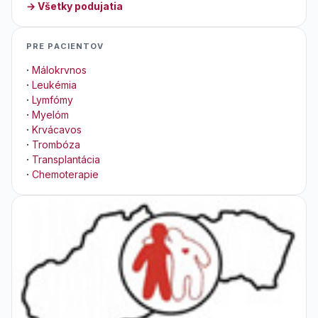
→ Všetky podujatia
PRE PACIENTOV
·
Málokrvnos
·
Leukémia
·
Lymfómy
·
Myelóm
·
Krvácavos
·
Trombóza
·
Transplantácia
·
Chemoterapie