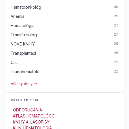
Hematoonkológ
40
Anémia
29
Hematológia
27
Transfuziológ
27
NOVE KNIHY
26
Transplantáci
26
CLL
23
Imunohematoló
21
Všetky témy →
PREHLAD TÉM
·
ODPORÚČANIA
·
ATLAS HEMATOLÓGIE
·
KNIHY A ČASOPISY
·
KLIN. HEMATOLÓGIA