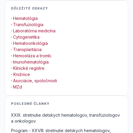
DÔLEŽITÉ ODKAZY
·
Hematológia
·
Transfuziológia
·
Laboratórna medicína
·
Cytogenetika
·
Hematoonkológia
·
Transplantácia
·
Hemostáza a tromb.
·
Imunohematológia
·
Klinické registre
·
Knižnice
·
Asociácie, spoločnosti
·
MZd
POSLEDNÉ ČLÁNKY
XXIX. stretnutie detskych hematologov, transfúziologov
a onkologov
Program - XXVIII. stretnutie detskych hematologov,