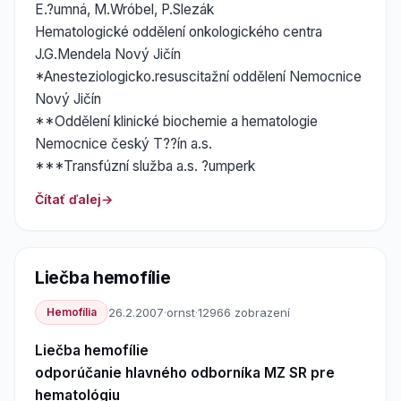
E.?umná, M.Wróbel, P.Slezák
Hematologické oddělení onkologického centra
J.G.Mendela Nový Jičín
*Anesteziologicko.resuscitažní oddělení Nemocnice
Nový Jičín
**Oddělení klinické biochemie a hematologie
Nemocnice český T??ín a.s.
***Transfúzní služba a.s. ?umperk
Čítať ďalej
Liečba hemofílie
Hemofília
26.2.2007
·
ornst
·
12966 zobrazení
Liečba hemofílie
odporúčanie hlavného odborníka MZ SR pre
hematológiu