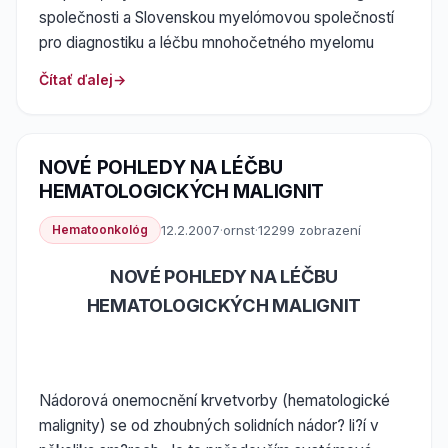
společnosti a Slovenskou myelómovou společností
pro diagnostiku a léčbu mnohočetného myelomu
Čítať ďalej
NOVÉ POHLEDY NA LÉČBU
HEMATOLOGICKÝCH MALIGNIT
Hematoonkológ
12.2.2007
·
ornst
·
12299 zobrazení
NOVÉ POHLEDY NA LÉČBU
HEMATOLOGICKÝCH MALIGNIT
Nádorová onemocnění krvetvorby (hematologické
malignity) se od zhoubných solidních nádor? li?í v