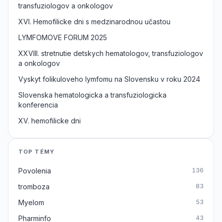
transfuziologov a onkologov
XVI. Hemofilicke dni s medzinarodnou učastou
LYMFOMOVE FORUM 2025
XXVIII. stretnutie detskych hematologov, transfuziologov
a onkologov
Vyskyt folikuloveho lymfomu na Slovensku v roku 2024
Slovenska hematologicka a transfuziologicka
konferencia
XV. hemofilicke dni
TOP TÉMY
Povolenia
136
tromboza
83
Myelom
53
Pharminfo
43