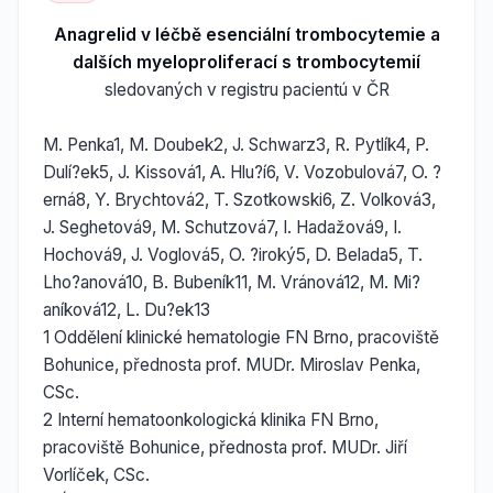
Anagrelid v léčbě esenciální trombocytemie a
dalších myeloproliferací s trombocytemií
sledovaných v registru pacientú v ČR
M. Penka1, M. Doubek2, J. Schwarz3, R. Pytlík4, P.
Dulí?ek5, J. Kissová1, A. Hlu?í6, V. Vozobulová7, O. ?
erná8, Y. Brychtová2, T. Szotkowski6, Z. Volková3,
J. Seghetová9, M. Schutzová7, I. Hadažová9, I.
Hochová9, J. Voglová5, O. ?iroký5, D. Belada5, T.
Lho?anová10, B. Bubeník11, M. Vránová12, M. Mi?
aníková12, L. Du?ek13
1 Oddělení klinické hematologie FN Brno, pracoviště
Bohunice, přednosta prof. MUDr. Miroslav Penka,
CSc.
2 Interní hematoonkologická klinika FN Brno,
pracoviště Bohunice, přednosta prof. MUDr. Jiří
Vorlíček, CSc.