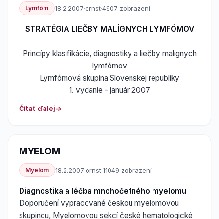
Lymfóm
18.2.2007
·
ornst
·
4907 zobrazení
STRATÉGIA LIEČBY MALÍGNYCH LYMFÓMOV
Princípy klasifikácie, diagnostiky a liečby malígnych
lymfómov
Lymfómová skupina Slovenskej republiky
1. vydanie - január 2007
Čítať ďalej
MYELOM
Myelom
18.2.2007
·
ornst
·
11049 zobrazení
Diagnostika a léčba mnohočetného myelomu
Doporučení vypracované českou myelomovou
skupinou, Myelomovou sekcí české hematologické