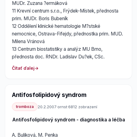
MUDr. Zuzana ?ermáková
11 Krevní centrum s.r.o., Frýdek-Místek, přednosta
prim. MUDr. Boris Bubeník
12 Oddělení klinické hematologie M?stské
nemocnice, Ostrava-Fifejdy, přednostka prim. MUD.
Milena Vránová
13 Centrum biostatistiky a analýz MU Brno,
přednosta doc. RNDr. Ladislav Du?ek, CSc.
Čítať ďalej
Antifosfolipidový syndrom
tromboza
20.2.2007
·
ornst
·
6812 zobrazení
Antifosfolipidový syndrom - diagnostika a léčba
A. Buliková, M. Penka