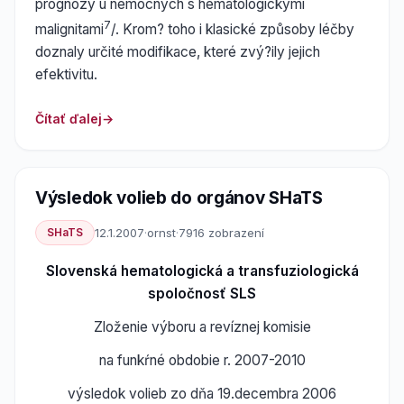
prognózy u nemocných s hematologickými
7
malignitami
/. Krom? toho i klasické způsoby léčby
doznaly určité modifikace, které zvý?ily jejich
efektivitu.
Čítať ďalej
Výsledok volieb do orgánov SHaTS
SHaTS
12.1.2007
·
ornst
·
7916 zobrazení
Slovenská hematologická a transfuziologická
spoločnosť SLS
Zloženie výboru a revíznej komisie
na funkŕné obdobie r. 2007-2010
výsledok volieb zo dňa 19.decembra 2006