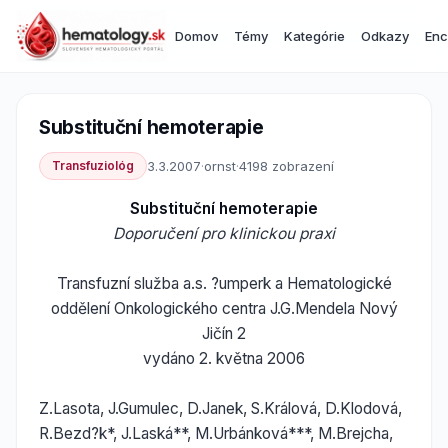
Domov
Témy
Kategórie
Odkazy
Enc
Substituční hemoterapie
Transfuziológ
3.3.2007
·
ornst
·
4198 zobrazení
Substituční hemoterapie
Doporučení pro klinickou praxi
Transfuzní služba a.s. ?umperk a Hematologické
oddělení Onkologického centra J.G.Mendela Nový
Jičín 2
vydáno 2. května 2006
Z.Lasota, J.Gumulec, D.Janek, S.Králová, D.Klodová,
R.Bezd?k*, J.Laská**, M.Urbánková***, M.Brejcha,