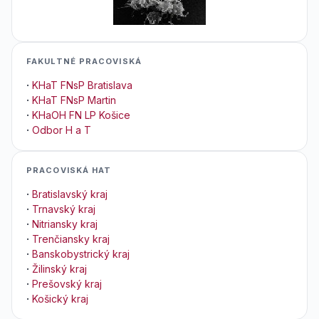
FAKULTNÉ PRACOVISKÁ
·
KHaT FNsP Bratislava
·
KHaT FNsP Martin
·
KHaOH FN LP Košice
·
Odbor H a T
PRACOVISKÁ HAT
·
Bratislavský kraj
·
Trnavský kraj
·
Nitriansky kraj
·
Trenčiansky kraj
·
Banskobystrický kraj
·
Žilinský kraj
·
Prešovský kraj
·
Košický kraj