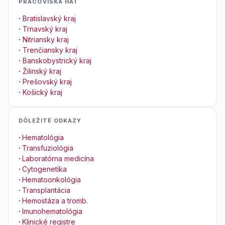
PRACOVISKÁ HAT
·
Bratislavský kraj
·
Trnavský kraj
·
Nitriansky kraj
·
Trenčiansky kraj
·
Banskobystrický kraj
·
Žilinský kraj
·
Prešovský kraj
·
Košický kraj
DÔLEŽITÉ ODKAZY
·
Hematológia
·
Transfuziológia
·
Laboratórna medicína
·
Cytogenetika
·
Hematoonkológia
·
Transplantácia
·
Hemostáza a tromb.
·
Imunohematológia
·
Klinické registre