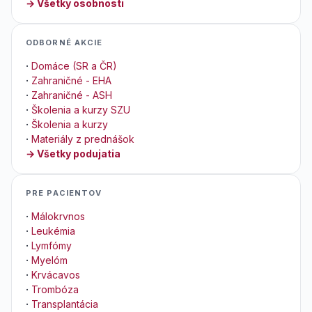
→ Všetky osobnosti
ODBORNÉ AKCIE
·
Domáce (SR a ČR)
·
Zahraničné - EHA
·
Zahraničné - ASH
·
Školenia a kurzy SZU
·
Školenia a kurzy
·
Materiály z prednášok
→ Všetky podujatia
PRE PACIENTOV
·
Málokrvnos
·
Leukémia
·
Lymfómy
·
Myelóm
·
Krvácavos
·
Trombóza
·
Transplantácia