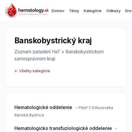
Domov
Témy
Kategórie
Odkazy
Enc
Banskobystrický kraj
Zoznam zariadení HaT v Banskobystrickom
samosprávnom kraji
← Všetky kategórie
Hematologické oddelenie
– FNsP F.D.Roosvelta
Banská Bystrica
Hematologicko transfuziologické oddelenie
–