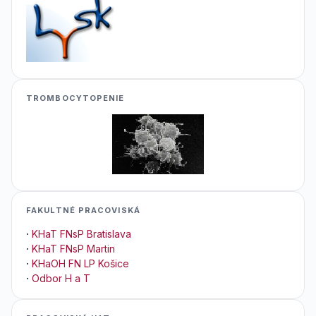
TROMBOCYTOPENIE
FAKULTNÉ PRACOVISKÁ
·
KHaT FNsP Bratislava
·
KHaT FNsP Martin
·
KHaOH FN LP Košice
·
Odbor H a T