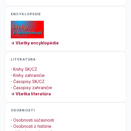
ENCYKLOPEDIE
→ Všetky encyklopédie
LITERATÚRA
·
Knihy SK/CZ
·
Knihy zahraničie
·
Časopisy SK/CZ
·
Časopisy zahraničie
→ Všetka literatúra
OSOBNOSTI
·
Osobnosti súčasnosti
·
Osobnosti z histórie