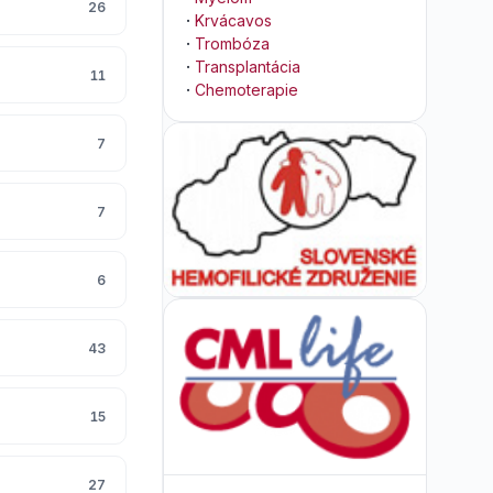
26
·
Krvácavos
·
Trombóza
·
Transplantácia
11
·
Chemoterapie
7
7
6
43
15
27