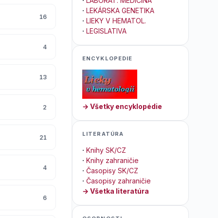
·
LABORAT. MEDICÍNA
·
LEKÁRSKA GENETIKA
16
·
LIEKY V HEMATOL.
·
LEGISLATIVA
4
ENCYKLOPEDIE
13
→ Všetky encyklopédie
2
LITERATÚRA
21
·
Knihy SK/CZ
·
Knihy zahraničie
4
·
Časopisy SK/CZ
·
Časopisy zahraničie
→ Všetka literatúra
6