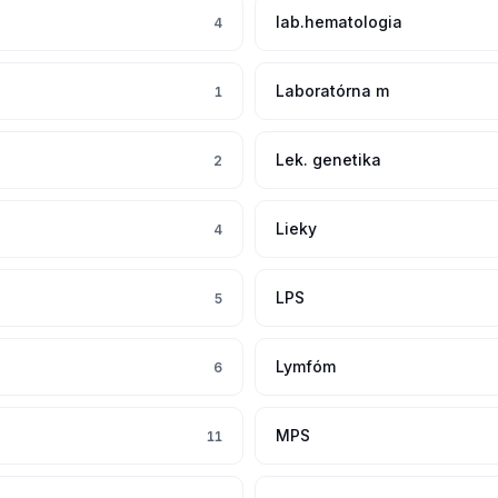
lab.hematologia
4
Laboratórna m
1
Lek. genetika
2
Lieky
4
LPS
5
Lymfóm
6
MPS
11