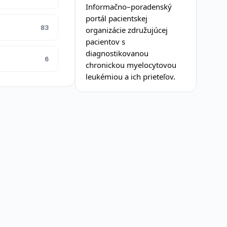
Informačno–poradenský
portál pacientskej
83
organizácie združujúcej
pacientov s
diagnostikovanou
6
chronickou myelocytovou
leukémiou a ich prieteľov.