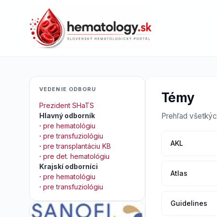
VEDENIE ODBORU
Témy
Prezident SHaTS
Hlavný odborník
Prehľad všetkýc
·
pre hematológiu
·
pre transfuziológiu
AKL
·
pre transplantáciu KB
·
pre det. hematológiu
Krajskí odborníci
Atlas
·
pre hematológiu
·
pre transfuziológiu
Guidelines