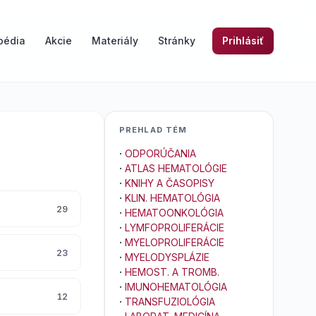
pédia
Akcie
Materiály
Stránky
Prihlásiť
PREHLAD TÉM
·
ODPORÚČANIA
·
ATLAS HEMATOLÓGIE
·
KNIHY A ČASOPISY
·
KLIN. HEMATOLÓGIA
29
·
HEMATOONKOLÓGIA
·
LYMFOPROLIFERÁCIE
·
MYELOPROLIFERÁCIE
23
·
MYELODYSPLÁZIE
·
HEMOST. A TROMB.
·
IMUNOHEMATOLÓGIA
12
·
TRANSFUZIOLÓGIA