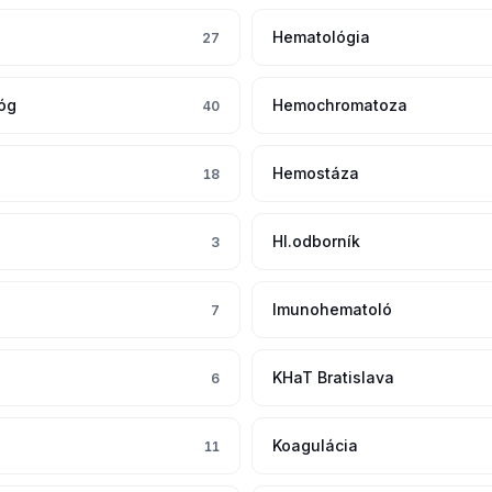
Hematológia
27
óg
Hemochromatoza
40
Hemostáza
18
Hl.odborník
3
Imunohematoló
7
KHaT Bratislava
6
Koagulácia
11