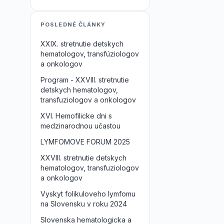
POSLEDNÉ ČLÁNKY
XXIX. stretnutie detskych
hematologov, transfúziologov
a onkologov
Program - XXVIII. stretnutie
detskych hematologov,
transfuziologov a onkologov
XVI. Hemofilicke dni s
medzinarodnou učastou
LYMFOMOVE FORUM 2025
XXVIII. stretnutie detskych
hematologov, transfuziologov
a onkologov
Vyskyt folikuloveho lymfomu
na Slovensku v roku 2024
Slovenska hematologicka a