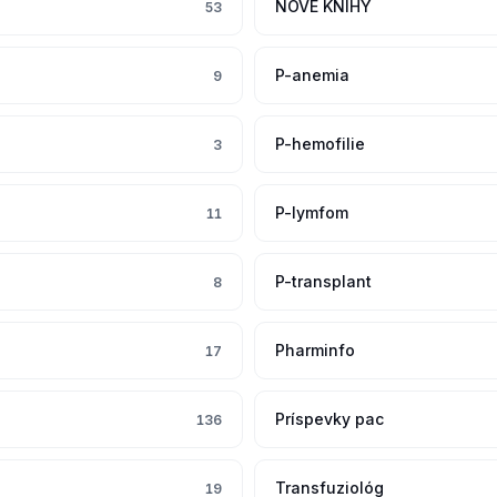
NOVE KNIHY
53
P-anemia
9
P-hemofilie
3
P-lymfom
11
P-transplant
8
Pharminfo
17
Príspevky pac
136
Transfuziológ
19