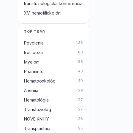
transfuziologicka konferencia
XV. hemofilicke dni
TOP TÉMY
Povolenia
136
tromboza
83
Myelom
53
Pharminfo
43
Hematoonkológ
40
Anémia
29
Hematológia
27
Transfuziológ
27
NOVE KNIHY
26
Transplantáci
26