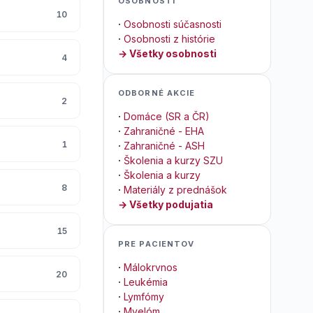
OSOBNOSTI
10
·
Osobnosti súčasnosti
·
Osobnosti z histórie
→ Všetky osobnosti
4
ODBORNÉ AKCIE
2
·
Domáce (SR a ČR)
·
Zahraničné - EHA
1
·
Zahraničné - ASH
·
Školenia a kurzy SZU
·
Školenia a kurzy
8
·
Materiály z prednášok
→ Všetky podujatia
15
PRE PACIENTOV
·
Málokrvnos
20
·
Leukémia
·
Lymfómy
·
Myelóm