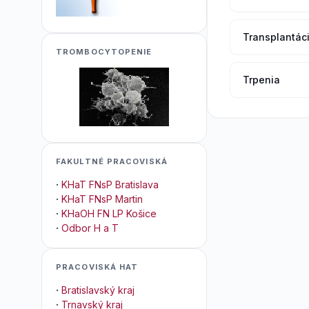
Transplantác
TROMBOCYTOPENIE
Trpenia
FAKULTNÉ PRACOVISKÁ
·
KHaT FNsP Bratislava
·
KHaT FNsP Martin
·
KHaOH FN LP Košice
·
Odbor H a T
PRACOVISKÁ HAT
·
Bratislavský kraj
·
Trnavský kraj