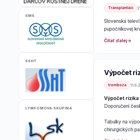
Transplantáci
2
SMS
Slovenská televí
pupočníkovej krv
Čítať ďalej
SSHT
Výpočet riz
tromboza
11.6.
Výpočet rizika
Doporučení čes
LYMFOMOVA SKUPINA
Tabulky na výpo
chirurgických pa