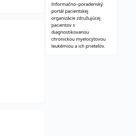
Informačno–poradenský
portál pacientskej
organizácie združujúcej
pacientov s
diagnostikovanou
chronickou myelocytovou
leukémiou a ich prieteľov.