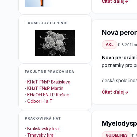
Čítať ďalej
TROMBOCYTOPENIE
Nová peror
AKL
11.6.2011
·
o
Nová perorální
poznámky pro pr
FAKULTNÉ PRACOVISKÁ
česká společno
·
KHaT FNsP Bratislava
·
KHaT FNsP Martin
Čítať ďalej
·
KHaOH FN LP Košice
·
Odbor H a T
PRACOVISKÁ HAT
Myelodysp
·
Bratislavský kraj
·
Trnavský kraj
GUIDELINES
11.