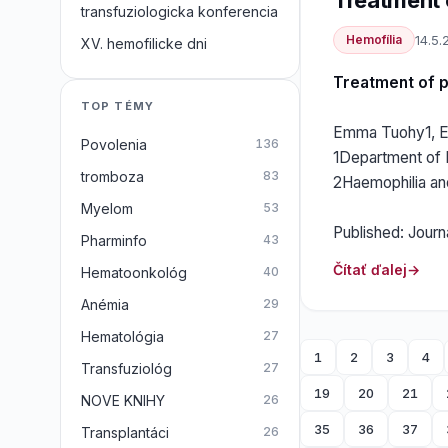
Treatment 
transfuziologicka konferencia
Hemofília
14.5.
XV. hemofilicke dni
Treatment of p
TOP TÉMY
Emma Tuohy1, Em
Povolenia
136
1Department of H
tromboza
83
2Haemophilia and
Myelom
53
Published: Journ
Pharminfo
43
Čítať ďalej
Hematoonkológ
40
Anémia
29
Hematológia
27
1
2
3
4
Transfuziológ
27
19
20
21
NOVE KNIHY
26
35
36
37
Transplantáci
26