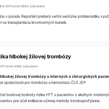
8.6.2011
·
ornst
·
4692 zobrazení
zia v poradu Reportéri preberá veľmi seriózne problematiku využ
i na transplantáciu krvotvorných buniek.
ika hlbokej žilovej trombózy
2011
·
ornst
·
4384 zobrazení
 hlbokej žilovej trombózy u interných a chirurgických paci
ké společnosti pro trombózu a hemostázu ČLS JEP
čet bodovej hodnoty rizika H?T u pacientov s akútnym vnútorný
cientov pre účel indikácie učinnej metódy tromboprofylaxie.