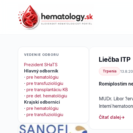
VEDENIE ODBORU
Liečba ITP
Prezident SHaTS
Hlavný odborník
Trpenia
13.8.20
·
pre hematológiu
·
pre transfuziológiu
Romiplostim ne
·
pre transplantáciu KB
·
pre det. hematológiu
MUDr. Libor ?er
Krajskí odborníci
Interní hematoon
·
pre hematológiu
·
pre transfuziológiu
Čítať ďalej