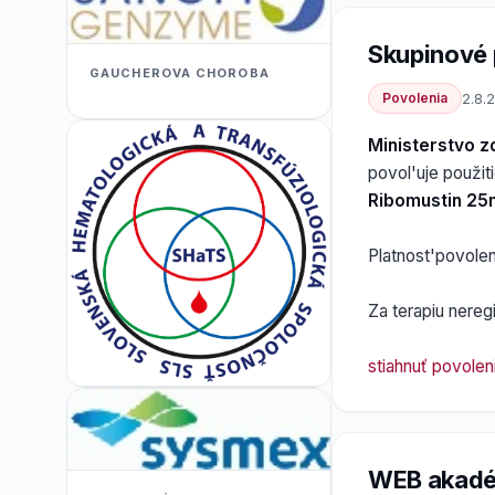
Skupinové 
GAUCHEROVA CHOROBA
Povolenia
2.8.2
Ministerstvo z
povol'uje použit
Ribomustin 25mg
Platnost'povole
Za terapiu nereg
stiahnuť povolen
WEB akad