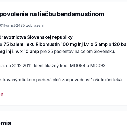
povolenie na liečbu bendamustinom
011
·
ornst
·
2435 zobrazení
dravotnictva Slovenskej republiky
ie
75 balení lieku Ribomustin 100 mg inj i.v. x 5 amp
a
120 bal
 inj i. v. x 10 amp
pre 25 pacientov na celom Slovensku.
nia: do 31.12.2011. Identifikažný kód: MD094 a MD093.
istrovaným liekom preberá plnú zodpovednost' ošetrujúci lekár.
ie
émia