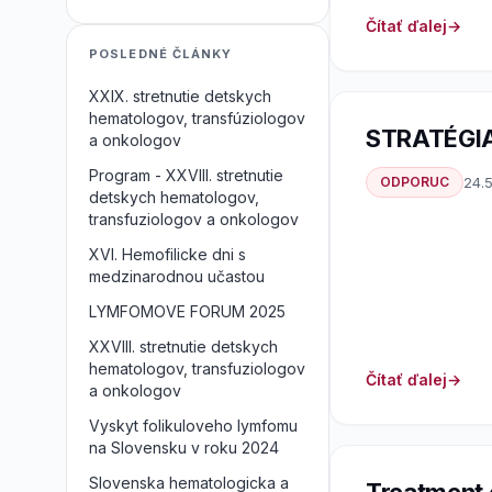
Čítať ďalej
POSLEDNÉ ČLÁNKY
XXIX. stretnutie detskych
hematologov, transfúziologov
STRATÉGI
a onkologov
Program - XXVIII. stretnutie
ODPORUC
24.5
detskych hematologov,
transfuziologov a onkologov
XVI. Hemofilicke dni s
medzinarodnou učastou
LYMFOMOVE FORUM 2025
XXVIII. stretnutie detskych
hematologov, transfuziologov
Čítať ďalej
a onkologov
Vyskyt folikuloveho lymfomu
na Slovensku v roku 2024
Slovenska hematologicka a