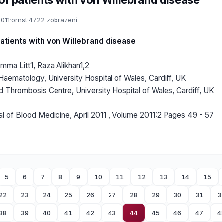
of patients with von Willebrand disease
2011
·
ornst
·
4722 zobrazení
atients with von Willebrand disease
ma Litt1, Raza Alikhan1,2
aematology, University Hospital of Wales, Cardiff, UK
 Thrombosis Centre, University Hospital of Wales, Cardiff, UK
al of Blood Medicine, April 2011 , Volume 2011:2 Pages 49 - 57
5
6
7
8
9
10
11
12
13
14
15
22
23
24
25
26
27
28
29
30
31
3
38
39
40
41
42
43
44
45
46
47
4