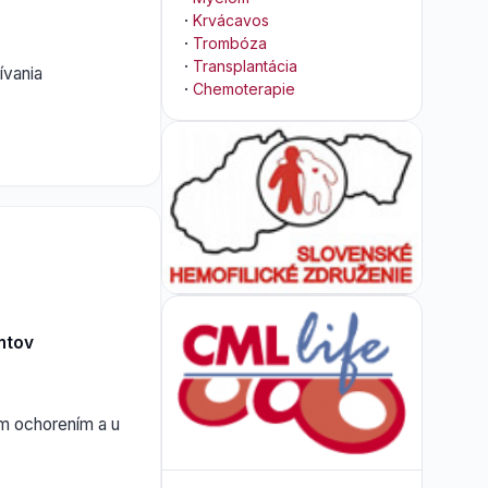
·
Krvácavos
·
Trombóza
·
Transplantácia
ívania
·
Chemoterapie
entov
m ochorením a u