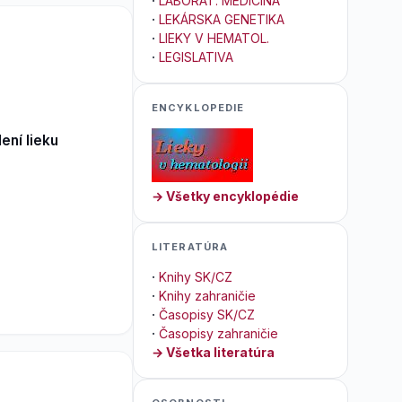
·
LABORAT. MEDICÍNA
·
LEKÁRSKA GENETIKA
·
LIEKY V HEMATOL.
·
LEGISLATIVA
ENCYKLOPEDIE
ení lieku
→ Všetky encyklopédie
LITERATÚRA
·
Knihy SK/CZ
·
Knihy zahraničie
·
Časopisy SK/CZ
·
Časopisy zahraničie
→ Všetka literatúra