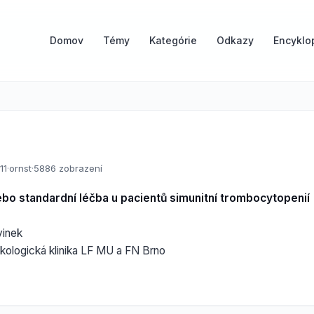
Domov
Témy
Kategórie
Odkazy
Encyklo
11
·
ornst
·
5886 zobrazení
bo standardní léčba u pacientů simunitní trombocytopenií
vinek
kologická klinika LF MU a FN Brno