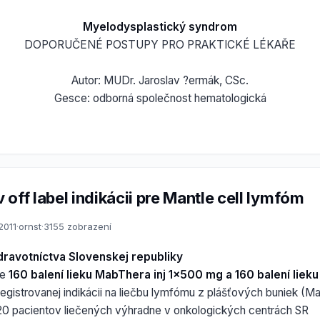
Myelodysplastický syndrom
DOPORUČENÉ POSTUPY PRO PRAKTICKÉ LÉKAŘE
Autor: MUDr. Jaroslav ?ermák, CSc.
Gesce: odborná společnost hematologická
off label indikácii pre Mantle cell lymfóm
2011
·
ornst
·
3155 zobrazení
dravotníctva Slovenskej republiky
ie
160 balení lieku MabThera inj 1x500 mg a 160 balení liek
egistrovanej indikácii na liečbu lymfómu z plášťových buniek (Man
0 pacientov liečených výhradne v onkologických centrách SR