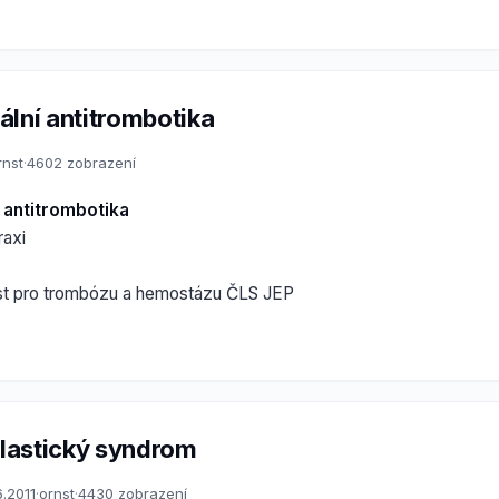
ální antitrombotika
rnst
·
4602 zobrazení
 antitrombotika
axi
st pro trombózu a hemostázu ČLS JEP
lastický syndrom
6.2011
·
ornst
·
4430 zobrazení