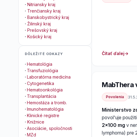
·
Nitriansky kraj
·
Trenčiansky kraj
·
Banskobystrický kraj
·
Žilinský kraj
·
Prešovský kraj
·
Košický kraj
Čítať ďalej
DÔLEŽITÉ ODKAZY
·
Hematológia
·
Transfuziológia
·
Laboratórna medicína
MabThera v 
·
Cytogenetika
·
Hematoonkológia
·
Transplantácia
Povolenia
31.5.
·
Hemostáza a tromb.
·
Imunohematológia
Ministerstvo z
·
Klinické registre
povol'uje použit
·
Knižnice
2x100 mg
v ner
·
Asociácie, spoločnosti
lymphoma) pre 2
·
MZd