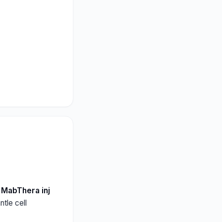
u MabThera inj
tle cell