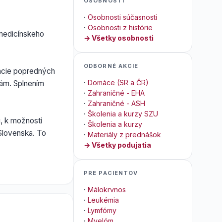
OSOBNOSTI
·
Osobnosti súčasnosti
·
Osobnosti z histórie
 medicínskeho
→ Všetky osobnosti
ODBORNÉ AKCIE
tácie popredných
·
Domáce (SR a ČR)
Vám. Splnením
·
Zahraničné - EHA
·
Zahraničné - ASH
·
Školenia a kurzy SZU
, k možnosti
·
Školenia a kurzy
Slovenska. To
·
Materiály z prednášok
→ Všetky podujatia
PRE PACIENTOV
·
Málokrvnos
·
Leukémia
·
Lymfómy
·
Myelóm