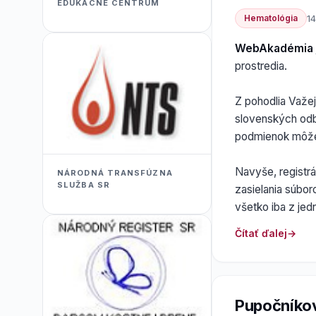
EDUKACNÉ CENTRUM
Hematológia
14
WebAkadémia
prostredia.
Z pohodlia Važe
slovenských odb
podmienok môže
Navyše, registr
NÁRODNÁ TRANSFÚZNA
SLUŽBA SR
zasielania súbo
všetko iba z je
Čítať ďalej
Pupočníkov