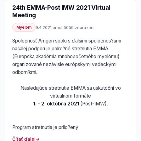
24th EMMA-Post IMW 2021 Virtual
Meeting
Myelom
9.4.2021
·
ornst
·
5059 zobrazení
Spoločnosť Amgen spolu s ďalšími spoločnos?ami
našalej podporuje polro?né stretnutia EMMA
(Európska akadémia mnohopočetného myelómu)
organizované nezávisle európskymi vedeckými
odborníkmi.
Nasledujúce stretnutie EMMA sa uskutoční vo
virtuálnom formáte
1. - 2. októbra 2021
(Post-IMW).
Program stretnutia je prilo?ený
Čítať ďalej