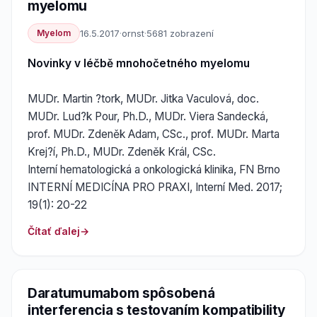
myelomu
Myelom
16.5.2017
·
ornst
·
5681 zobrazení
Novinky v léčbě mnohočetného myelomu
MUDr. Martin ?tork, MUDr. Jitka Vaculová, doc.
MUDr. Lud?k Pour, Ph.D., MUDr. Viera Sandecká,
prof. MUDr. Zdeněk Adam, CSc., prof. MUDr. Marta
Krej?í, Ph.D., MUDr. Zdeněk Král, CSc.
Interní hematologická a onkologická klinika, FN Brno
INTERNÍ MEDICÍNA PRO PRAXI, Interní Med. 2017;
19(1): 20-22
Čítať ďalej
Daratumumabom spôsobená
interferencia s testovaním kompatibility