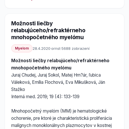
Možnosti liečby
relabujúceho/refraktérneho
mnohopočetného myelómu
Myelom
28.4.2020
·
ornst
·
5688 zobrazení
Možnosti liečby relabujúceho/refraktérneho
mnohopočetného myelómu
Juraj Chudej, Juraj Sokol, Matej Hrn?ár, ľubica
Váleková, Emília Flochová, Eva Mikušková, Ján
Stažko
Interná med. 2019; 19 (4): 133-139
Mnohopočetný myelóm (MM) je hematologické
ochorenie, pre ktoré je charakteristická proliferácia
malígnych monoklonálnych plazmocytov v kostnej