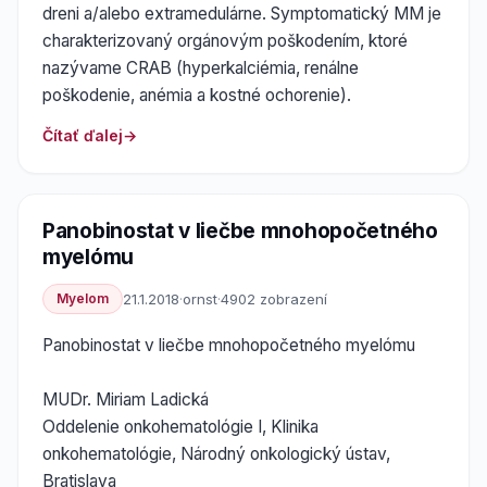
dreni a/alebo extramedulárne. Symptomatický MM je
charakterizovaný orgánovým poškodením, ktoré
nazývame CRAB (hyperkalciémia, renálne
poškodenie, anémia a kostné ochorenie).
Čítať ďalej
Panobinostat v liečbe mnohopočetného
myelómu
Myelom
21.1.2018
·
ornst
·
4902 zobrazení
Panobinostat v liečbe mnohopočetného myelómu
MUDr. Miriam Ladická
Oddelenie onkohematológie I, Klinika
onkohematológie, Národný onkologický ústav,
Bratislava