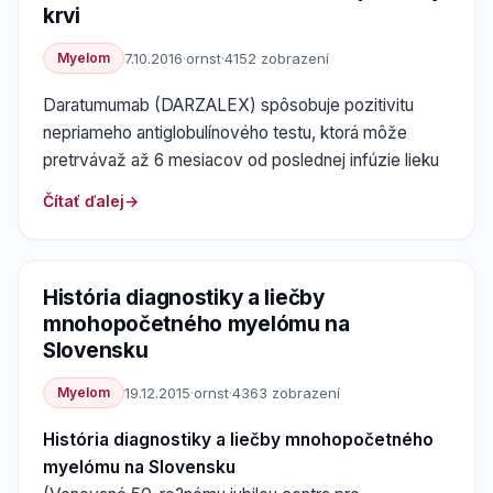
krvi
Myelom
7.10.2016
·
ornst
·
4152 zobrazení
Daratumumab (DARZALEX) spôsobuje pozitivitu
nepriameho antiglobulínového testu, ktorá môže
pretrvávaž až 6 mesiacov od poslednej infúzie lieku
Čítať ďalej
História diagnostiky a liečby
mnohopočetného myelómu na
Slovensku
Myelom
19.12.2015
·
ornst
·
4363 zobrazení
História diagnostiky a liečby mnohopočetného
myelómu na Slovensku