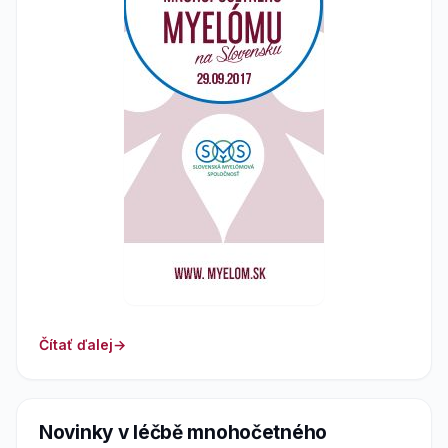
Čítať ďalej
Novinky v léčbě mnohočetného