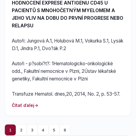
HODNOCENÍ EXPRESE ANTIGENU CD45 U
PACIENTŮ S MNOHOČETNÝM MYELOMEM A
JEHO VLIV NA DOBU DO PRVNÍ PROGRESE NEBO
RELAPSU
Autoři: Jungová A.1, Holubová M.1, Vokurka S.1, Lysák
D.1, Jindra P.1, Dvo?ák P.2
Autoři - p?sobi?t?: 1Hematologicko-onkologické
odd., Fakultní nemocnice v Plzni, 2Ústav lékařské
genetiky, Fakultní nemocnice v Plzni
Transfuze Hematol. dnes,20, 2014, No. 2, p. 53-57.
Čítať ďalej
1
2
3
4
5
6