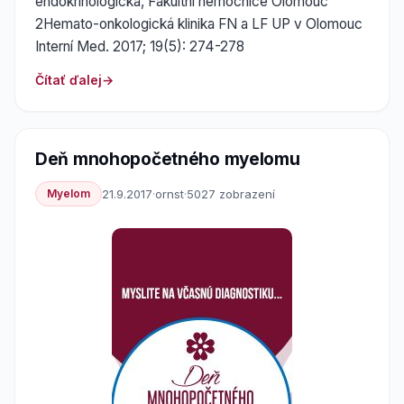
endokrinologická, Fakultní nemocnice Olomouc
2Hemato-onkologická klinika FN a LF UP v Olomouc
Interní Med. 2017; 19(5): 274-278
Čítať ďalej
Deň mnohopočetného myelomu
Myelom
21.9.2017
·
ornst
·
5027 zobrazení