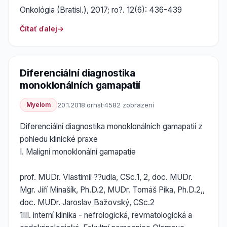
Onkológia (Bratisl.), 2017; ro?. 12(6): 436-439
Čítať ďalej
Diferenciální diagnostika
monoklonálních gamapatií
Myelom
20.1.2018
·
ornst
·
4582 zobrazení
Diferenciální diagnostika monoklonálních gamapatií z
pohledu klinické praxe
I. Maligní monoklonální gamapatie
prof. MUDr. Vlastimil ??udla, CSc.1, 2, doc. MUDr.
Mgr. Jiří Minašík, Ph.D.2, MUDr. Tomáš Pika, Ph.D.2,,
doc. MUDr. Jaroslav Bažovský, CSc.2
1III. interní klinika - nefrologická, revmatologická a