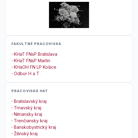
FAKULTNÉ PRACOVISKÁ
·
KHaT FNsP Bratislava
·
KHaT FNsP Martin
·
KHaOH FN LP Košice
·
Odbor H a T
PRACOVISKÁ HAT
·
Bratislavský kraj
·
Trnavský kraj
·
Nitriansky kraj
·
Trenčiansky kraj
·
Banskobystrický kraj
·
Žilinský kraj