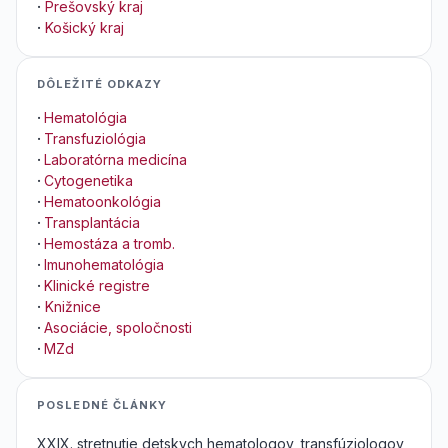
·
Prešovský kraj
·
Košický kraj
DÔLEŽITÉ ODKAZY
·
Hematológia
·
Transfuziológia
·
Laboratórna medicína
·
Cytogenetika
·
Hematoonkológia
·
Transplantácia
·
Hemostáza a tromb.
·
Imunohematológia
·
Klinické registre
·
Knižnice
·
Asociácie, spoločnosti
·
MZd
POSLEDNÉ ČLÁNKY
XXIX. stretnutie detskych hematologov, transfúziologov