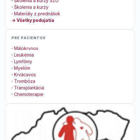
·
Školenia a kurzy SZU
·
Školenia a kurzy
·
Materiály z prednášok
→ Všetky podujatia
PRE PACIENTOV
·
Málokrvnos
·
Leukémia
·
Lymfómy
·
Myelóm
·
Krvácavos
·
Trombóza
·
Transplantácia
·
Chemoterapie