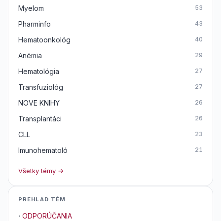
Myelom
53
Pharminfo
43
Hematoonkológ
40
Anémia
29
Hematológia
27
Transfuziológ
27
NOVE KNIHY
26
Transplantáci
26
CLL
23
Imunohematoló
21
Všetky témy →
PREHLAD TÉM
·
ODPORÚČANIA