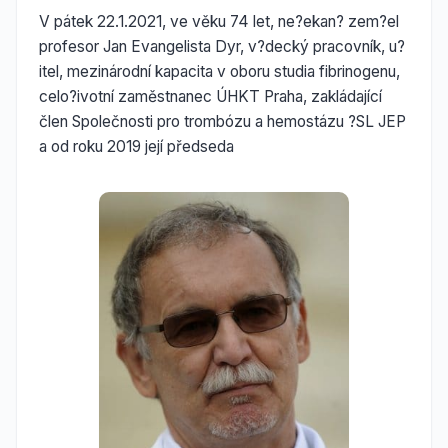
V pátek 22.1.2021, ve věku 74 let, ne?ekan? zem?el
profesor Jan Evangelista Dyr, v?decký pracovník, u?
itel, mezinárodní kapacita v oboru studia fibrinogenu,
celo?ivotní zaměstnanec ÚHKT Praha, zakládající
člen Společnosti pro trombózu a hemostázu ?SL JEP
a od roku 2019 její předseda