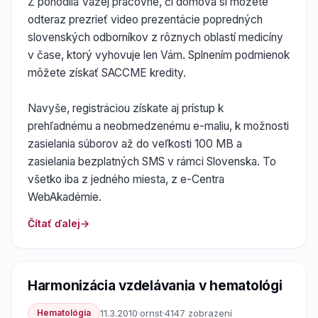
Z pohodlia Važej pracovne, či domova si môžete
odteraz prezrieť video prezentácie popredných
slovenských odborníkov z rôznych oblastí medicíny
v čase, ktorý vyhovuje len Vám. Splnením podmienok
môžete získať SACCME kredity.
Navyše, registráciou získate aj prístup k
prehľadnému a neobmedzenému e-maliu, k možnosti
zasielania súborov až do veľkosti 100 MB a
zasielania bezplatných SMS v rámci Slovenska. To
všetko iba z jedného miesta, z e-Centra
WebAkadémie.
Čítať ďalej
Harmonizácia vzdelávania v hematológi
Hematológia
11.3.2010
·
ornst
·
4147 zobrazení