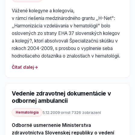
Vážené kolegyne a kolegovia,
v rámci riešenia medzinárodného grantu ,,H-Net":
,,Harmonizácia vzdelávania v hematológii" bolo
oslovených zo strany EHA 37 slovenských kolegov
a kolegý?, ktorí absolvovali Špecializačnú skúšku v
rokoch 2004-2009, s prosbou o vyplnenie seba
hodnotiaceho dotazníka o znalostiach v hematológii.
Čítať ďalej
Vedenie zdravotnej dokumentácie v
odbornej ambulancii
Hematológia
5.12.2009
·
ornst
·
7326 zobrazení
Odborné usmernenie Ministerstva
zdravotníctva Slovenskej republiky o vedení