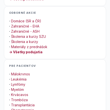
ODBORNÉ AKCIE
·
Domáce (SR a ČR)
·
Zahraničné - EHA
·
Zahraničné - ASH
·
Školenia a kurzy SZU
·
Školenia a kurzy
·
Materiály z prednášok
→ Všetky podujatia
PRE PACIENTOV
·
Málokrvnos
·
Leukémia
·
Lymfómy
·
Myelóm
·
Krvácavos
·
Trombóza
·
Transplantácia