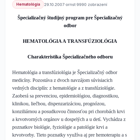
Hematológia
29.10.2007
·
ornst
·
9990 zobrazení
Špecializačný študijný program pre Špecializačný
odbor
HEMATOLÓGIA A TRANSFÚZIOLÓGIA
Charakteristika Špecializačného odboru
Hematológia a transfúziológia je Špecializačný odbor
medicíny. Pozostáva z dvoch navzájom súvisiacich
vedných disciplín: z hematológie a z transfúziológie.
Zaoberá sa prevenciou, epidemiológiou, diagnostikou,
klinikou, liečbou, dispenzarizáciou, prognózou,
konziliárnou a posudkovou činnosťou pri chorobách krvi
a krvotvorných orgánov u dospelých a u detí. Vychádza z
poznatkov biológie, fyziológie a patológie krvi a
krvotvorby. Tieto poznatky využíva aj pre hemoterapiu a s