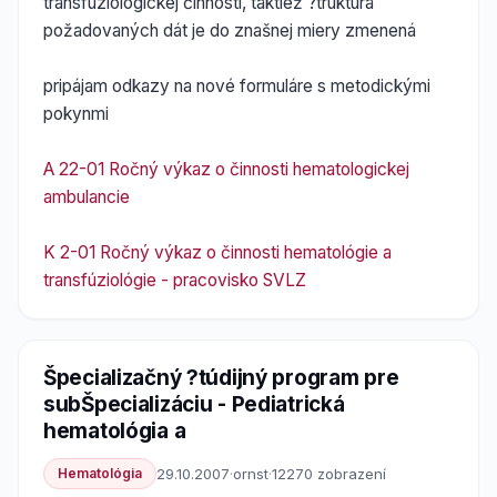
transfuziologickej činnosti, taktiež ?truktúra
požadovaných dát je do znašnej miery zmenená
pripájam odkazy na nové formuláre s metodickými
pokynmi
A 22-01 Ročný výkaz o činnosti hematologickej
ambulancie
K 2-01 Ročný výkaz o činnosti hematológie a
transfúziológie - pracovisko SVLZ
Špecializačný ?túdijný program pre
subŠpecializáciu - Pediatrická
hematológia a
Hematológia
29.10.2007
·
ornst
·
12270 zobrazení