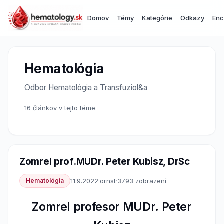
Domov
Témy
Kategórie
Odkazy
Enc
Hematológia
Odbor Hematológia a Transfuziol&a
16 článkov v tejto téme
Zomrel prof.MUDr. Peter Kubisz, DrSc
Hematológia
11.9.2022
·
ornst
·
3793 zobrazení
Zomrel profesor MUDr. Peter