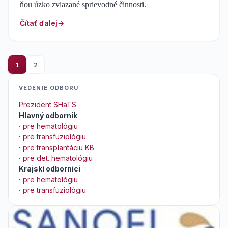
ňou úzko zviazané sprievodné činnosti.
Čítať ďalej
1
2
VEDENIE ODBORU
Prezident SHaTS
Hlavný odborník
·
pre hematológiu
·
pre transfuziológiu
·
pre transplantáciu KB
·
pre det. hematológiu
Krajskí odborníci
·
pre hematológiu
·
pre transfuziológiu