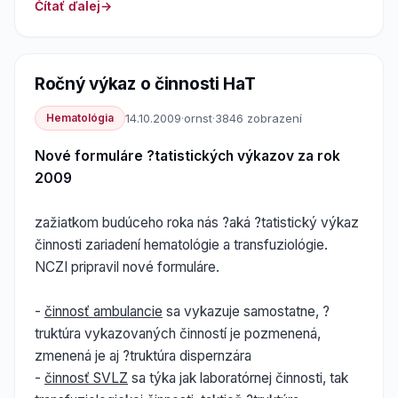
Čítať ďalej
Ročný výkaz o činnosti HaT
Hematológia
14.10.2009
·
ornst
·
3846 zobrazení
Nové formuláre ?tatistických výkazov za rok
2009
zažiatkom budúceho roka nás ?aká ?tatistický výkaz
činnosti zariadení hematológie a transfuziológie.
NCZI pripravil nové formuláre.
-
činnosť ambulancie
sa vykazuje samostatne, ?
truktúra vykazovaných činností je pozmenená,
zmenená je aj ?truktúra dispernzára
-
činnosť SVLZ
sa týka jak laboratórnej činnosti, tak