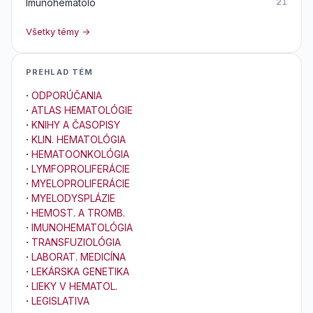
Imunohematoló
21
Všetky témy →
PREHLAD TÉM
·
ODPORÚČANIA
·
ATLAS HEMATOLÓGIE
·
KNIHY A ČASOPISY
·
KLIN. HEMATOLÓGIA
·
HEMATOONKOLÓGIA
·
LYMFOPROLIFERÁCIE
·
MYELOPROLIFERÁCIE
·
MYELODYSPLÁZIE
·
HEMOST. A TROMB.
·
IMUNOHEMATOLÓGIA
·
TRANSFUZIOLÓGIA
·
LABORAT. MEDICÍNA
·
LEKÁRSKA GENETIKA
·
LIEKY V HEMATOL.
·
LEGISLATIVA