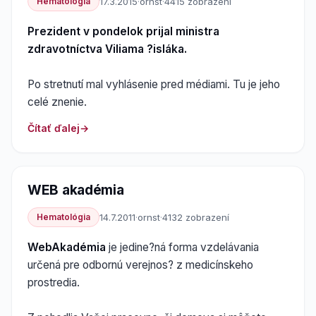
Hematológia
17.3.2015
·
ornst
·
4415 zobrazení
Prezident v pondelok prijal ministra
zdravotníctva Viliama ?isláka.
Po stretnutí mal vyhlásenie pred médiami. Tu je jeho
celé znenie.
Čítať ďalej
WEB akadémia
Hematológia
14.7.2011
·
ornst
·
4132 zobrazení
WebAkadémia
je jedine?ná forma vzdelávania
určená pre odbornú verejnos? z medicínskeho
prostredia.