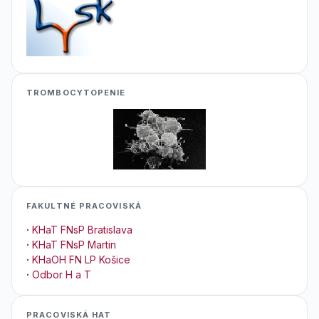
TROMBOCYTOPENIE
FAKULTNÉ PRACOVISKÁ
·
KHaT FNsP Bratislava
·
KHaT FNsP Martin
·
KHaOH FN LP Košice
·
Odbor H a T
PRACOVISKÁ HAT