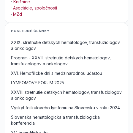
·
Knižnice
·
Asociácie, spoločnosti
·
MZd
POSLEDNÉ ČLÁNKY
XXIX. stretnutie detskych hematologov, transfúziologov
a onkologov
Program - XXVIII. stretnutie detskych hematologov,
transfuziologov a onkologov
XVI. Hemofilicke dni s medzinarodnou učastou
LYMFOMOVE FORUM 2025
XXVIII. stretnutie detskych hematologov, transfuziologov
a onkologov
Vyskyt folikuloveho lymfomu na Slovensku v roku 2024
Slovenska hematologicka a transfuziologicka
konferencia
XV. hemofilicke dni