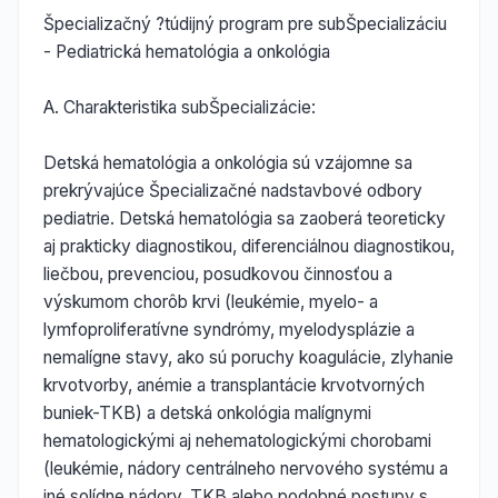
Špecializačný ?túdijný program pre subŠpecializáciu
- Pediatrická hematológia a onkológia
A. Charakteristika subŠpecializácie:
Detská hematológia a onkológia sú vzájomne sa
prekrývajúce Špecializačné nadstavbové odbory
pediatrie. Detská hematológia sa zaoberá teoreticky
aj prakticky diagnostikou, diferenciálnou diagnostikou,
liečbou, prevenciou, posudkovou činnosťou a
výskumom chorôb krvi (leukémie, myelo- a
lymfoproliferatívne syndrómy, myelodysplázie a
nemalígne stavy, ako sú poruchy koagulácie, zlyhanie
krvotvorby, anémie a transplantácie krvotvorných
buniek-TKB) a detská onkológia malígnymi
hematologickými aj nehematologickými chorobami
(leukémie, nádory centrálneho nervového systému a
iné solídne nádory, TKB alebo podobné postupy s