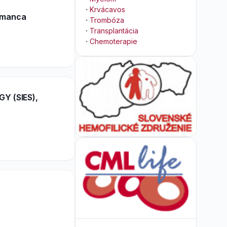
·
Krvácavos
lamanca
·
Trombóza
·
Transplantácia
·
Chemoterapie
Y (SIES),