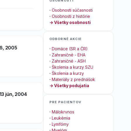
OSOBNOSTI
·
Osobnosti súčasnosti
·
Osobnosti z histórie
→ Všetky osobnosti
ODBORNÉ AKCIE
-6, 2005
·
Domáce (SR a ČR)
·
Zahraničné - EHA
·
Zahraničné - ASH
·
Školenia a kurzy SZU
·
Školenia a kurzy
·
Materiály z prednášok
→ Všetky podujatia
13 jún, 2004
PRE PACIENTOV
·
Málokrvnos
·
Leukémia
·
Lymfómy
·
Myelóm