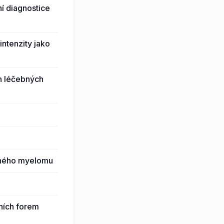
ní diagnostice
intenzity jako
ch léčebných
etného myelomu
ních forem