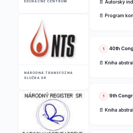
📄 Autorský in
EDUKACNÉ CENTRUM
📄 Program ko
40th Congr
1
📄 Kniha abstr
NÁRODNÁ TRANSFÚZNA
SLUŽBA SR
9th Congre
1
📄 Kniha abstr