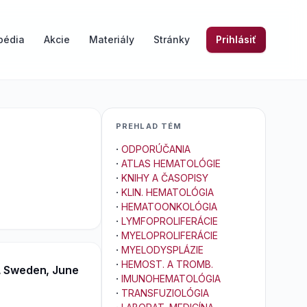
pédia
Akcie
Materiály
Stránky
Prihlásiť
PREHLAD TÉM
·
ODPORÚČANIA
·
ATLAS HEMATOLÓGIE
·
KNIHY A ČASOPISY
·
KLIN. HEMATOLÓGIA
·
HEMATOONKOLÓGIA
·
LYMFOPROLIFERÁCIE
·
MYELOPROLIFERÁCIE
·
MYELODYSPLÁZIE
·
HEMOST. A TROMB.
, Sweden, June
·
IMUNOHEMATOLÓGIA
·
TRANSFUZIOLÓGIA