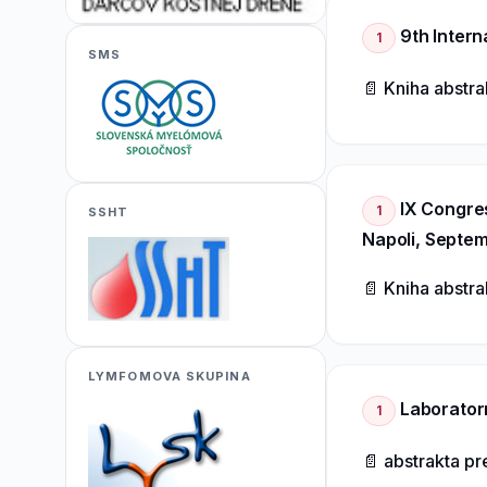
9th Intern
1
SMS
📄 Kniha abstr
IX Congre
1
SSHT
Napoli, Septe
📄 Kniha abstr
LYMFOMOVA SKUPINA
Laborator
1
📄 abstrakta p