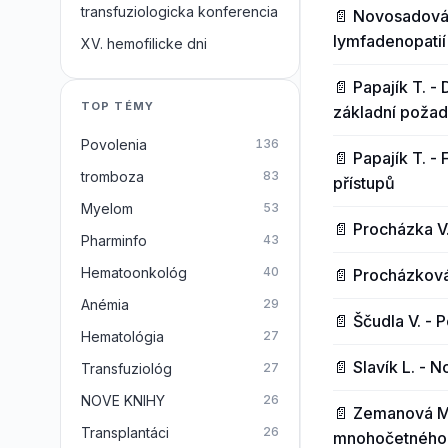
transfuziologicka konferencia
📄 Novosadová L
lymfadenopatií
XV. hemofilicke dni
📄 Papajík T. -
TOP TÉMY
základní požad
Povolenia
136
📄 Papajík T. -
tromboza
83
přístupů
Myelom
53
📄 Procházka V.
Pharminfo
43
Hematoonkológ
40
📄 Procházková
Anémia
29
📄 Ščudla V. -
Hematológia
27
📄 Slavík L. - 
Transfuziológ
27
NOVE KNIHY
26
📄 Zemanová M.
Transplantáci
26
mnohočetného