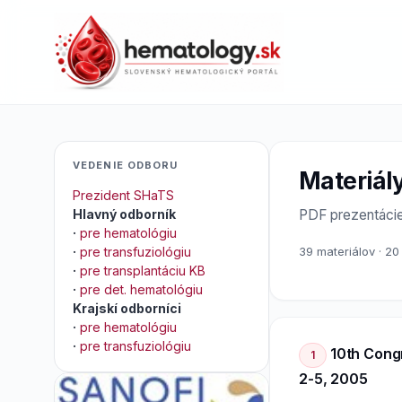
VEDENIE ODBORU
Materiál
Prezident SHaTS
Hlavný odborník
PDF prezentácie 
·
pre hematológiu
·
pre transfuziológiu
39 materiálov · 20
·
pre transplantáciu KB
·
pre det. hematológiu
Krajskí odborníci
·
pre hematológiu
·
pre transfuziológiu
10th Congr
1
2-5, 2005