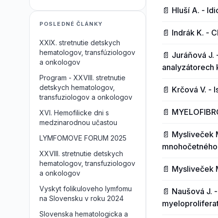
📄 Hluší A. - I
POSLEDNÉ ČLÁNKY
📄 Indrák K. - 
XXIX. stretnutie detskych
hematologov, transfúziologov
📄 Juráňová J.
a onkologov
analyzátorech 
Program - XXVIII. stretnutie
detskych hematologov,
📄 Krčová V. -
transfuziologov a onkologov
📄 MYELOFIBR
XVI. Hemofilicke dni s
medzinarodnou učastou
📄 Mysliveček 
LYMFOMOVE FORUM 2025
mnohočetného
XXVIII. stretnutie detskych
hematologov, transfuziologov
📄 Mysliveček 
a onkologov
Vyskyt folikuloveho lymfomu
📄 Naušová J. 
na Slovensku v roku 2024
myeloprolifera
Slovenska hematologicka a