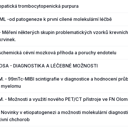
diopatická trombocytopenická purpura
CML -od patogeneze k první cílené molekulární léčbě
 - Měření některých skupin problematických vzorků krevníc
krvinek.
 Ischemická cévní mozková příhoda a poruchy endotelu
OSA - DIAGNOSTIKA A LÉČEBNÉ MOŽNOSTI
M. - 99mTc-MIBI scintigrafie v diagnostice a hodnocení prů
 myelomu
M. - Možnosti a využití nového PET/CT přístroje ve FN Olo
- Novinky v etiopatogenezi a možnosti molekulární diagnost
tivní chchorob