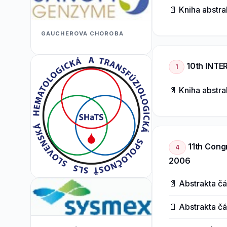
📄 Kniha abstr
GAUCHEROVA CHOROBA
10th INTE
1
📄 Kniha abstr
11th Cong
4
2006
📄 Abstrakta čás
📄 Abstrakta čá