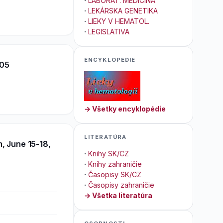
·
LABORAT. MEDICÍNA
·
LEKÁRSKA GENETIKA
·
LIEKY V HEMATOL.
·
LEGISLATIVA
ENCYKLOPEDIE
005
→ Všetky encyklopédie
LITERATÚRA
, June 15-18,
·
Knihy SK/CZ
·
Knihy zahraničie
·
Časopisy SK/CZ
·
Časopisy zahraničie
→ Všetka literatúra