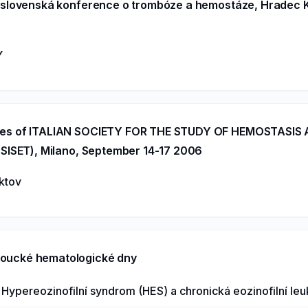
-slovenská konference o trombóze a hemostáze, Hradec Kr
Y
es of ITALIAN SOCIETY FOR THE STUDY OF HEMOSTASIS
ISET), Milano, September 14-17 2006
aktov
oucké hematologické dny
- Hypereozinofilní syndrom (HES) a chronická eozinofilní l