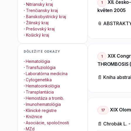
XII. česko
1
·
Nitriansky kraj
květen 2005
·
Trenčiansky kraj
·
Banskobystrický kraj
·
Žilinský kraj
📎 ABSTRAKT
·
Prešovský kraj
·
Košický kraj
DÔLEŽITÉ ODKAZY
XIX Congr
1
·
Hematológia
THROMBOSIS (S
·
Transfuziológia
·
Laboratórna medicína
📄 Kniha abstr
·
Cytogenetika
·
Hematoonkológia
·
Transplantácia
·
Hemostáza a tromb.
·
Imunohematológia
XIX Olom
17
·
Klinické registre
·
Knižnice
·
Asociácie, spoločnosti
📄 Chrobák L. 
·
MZd