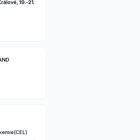
álové, 19.-21.
 AND
eukemie(CEL)