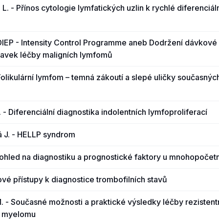
. - Přínos cytologie lymfatických uzlin k rychlé diferenciál
 DIEP - Intensity Control Programme aneb Dodržení dávkové 
avek léčby maligních lymfomů
 Folikulární lymfom – temná zákoutí a slepé uličky současný
 - Diferenciální diagnostika indolentních lymfoproliferací
 J. - HELLP syndrom
 Pohled na diagnostiku a prognostické faktory u mnohopoč
Nové přístupy k diagnostice trombofilních stavů
 - Současné možnosti a praktické výsledky léčby rezistent
 myelomu