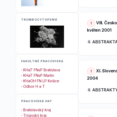
TROMBOCYTOPENIE
VIII. Česk
1
květen 2001
📎 ABSTRAKT
FAKULTNÉ PRACOVISKÁ
·
KHaT FNsP Bratislava
XI. Sloven
1
·
KHaT FNsP Martin
2004
·
KHaOH FN LP Košice
·
Odbor H a T
📎 ABSTRAKT
PRACOVISKÁ HAT
·
Bratislavský kraj
·
Trnavský kraj