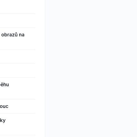
h obrazů na
běhu
mouc
iky