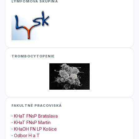
LYMFOMOVA SKUPINA
TROMBOCYTOPENIE
FAKULTNÉ PRACOVISKÁ
·
KHaT FNsP Bratislava
·
KHaT FNsP Martin
·
KHaOH FN LP Košice
·
Odbor H a T