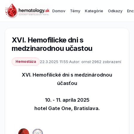
Domov
Témy
Kategórie
Odkazy
Enc
XVI. Hemofilicke dni s
medzinarodnou učastou
Hemostáza
22.3.2025 11:55
·
Autor: ornst
·
2962 zobrazení
XVI. Hemofilické dni s medzinárodnou
účasťou
10. - 11. apríla 2025
hotel Gate One, Bratislava.