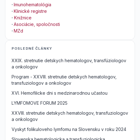
·
Imunohematológia
·
Klinické registre
·
Knižnice
·
Asociácie, spoločnosti
·
MZd
POSLEDNÉ ČLÁNKY
XXIX. stretnutie detskych hematologov, transfúziologov
a onkologov
Program - XXVIII. stretnutie detskych hematologov,
transfuziologov a onkologov
XVI. Hemofilicke dni s medzinarodnou učastou
LYMFOMOVE FORUM 2025
XXVIII. stretnutie detskych hematologov, transfuziologov
a onkologov
Vyskyt folikuloveho lymfomu na Slovensku v roku 2024
Slovenska hematologicka a transfuziologicka