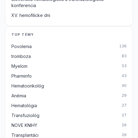
konferencia
XV. hemofilicke dni
TOP TÉMY
Povolenia
136
tromboza
83
Myelom
53
Pharminfo
43
Hematoonkológ
40
Anémia
29
Hematológia
27
Transfuziológ
27
NOVE KNIHY
26
Transplantáci
26