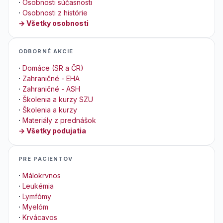
·
Osobnosti súčasnosti
·
Osobnosti z histórie
→ Všetky osobnosti
ODBORNÉ AKCIE
·
Domáce (SR a ČR)
·
Zahraničné - EHA
·
Zahraničné - ASH
·
Školenia a kurzy SZU
·
Školenia a kurzy
·
Materiály z prednášok
→ Všetky podujatia
PRE PACIENTOV
·
Málokrvnos
·
Leukémia
·
Lymfómy
·
Myelóm
·
Krvácavos