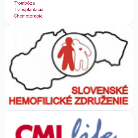
·
Trombóza
·
Transplantácia
·
Chemoterapie