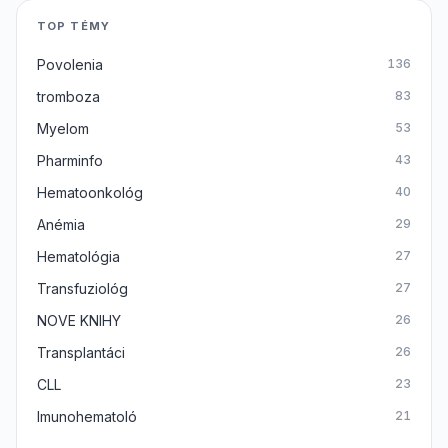
TOP TÉMY
Povolenia
136
tromboza
83
Myelom
53
Pharminfo
43
Hematoonkológ
40
Anémia
29
Hematológia
27
Transfuziológ
27
NOVE KNIHY
26
Transplantáci
26
CLL
23
Imunohematoló
21