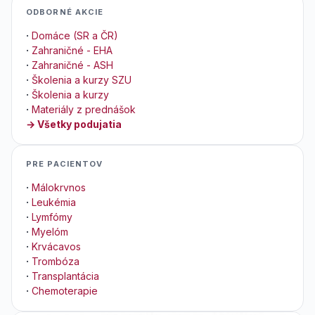
ODBORNÉ AKCIE
·
Domáce (SR a ČR)
·
Zahraničné - EHA
·
Zahraničné - ASH
·
Školenia a kurzy SZU
·
Školenia a kurzy
·
Materiály z prednášok
→ Všetky podujatia
PRE PACIENTOV
·
Málokrvnos
·
Leukémia
·
Lymfómy
·
Myelóm
·
Krvácavos
·
Trombóza
·
Transplantácia
·
Chemoterapie