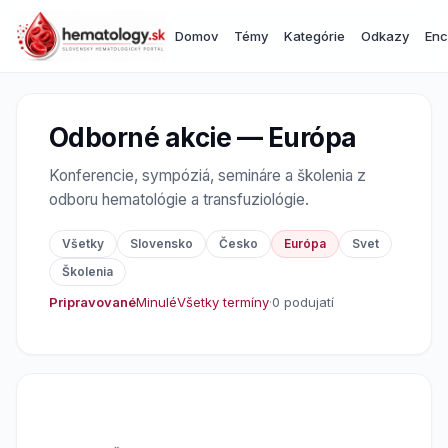
Domov
Témy
Kategórie
Odkazy
Enc
Odborné akcie — Európa
Konferencie, sympóziá, semináre a školenia z
odboru hematológie a transfuziológie.
Všetky
Slovensko
Česko
Európa
Svet
Školenia
Pripravované
Minulé
Všetky termíny
·
0 podujatí