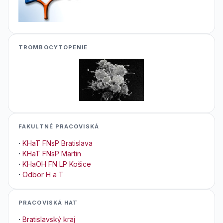
TROMBOCYTOPENIE
FAKULTNÉ PRACOVISKÁ
·
KHaT FNsP Bratislava
·
KHaT FNsP Martin
·
KHaOH FN LP Košice
·
Odbor H a T
PRACOVISKÁ HAT
·
Bratislavský kraj