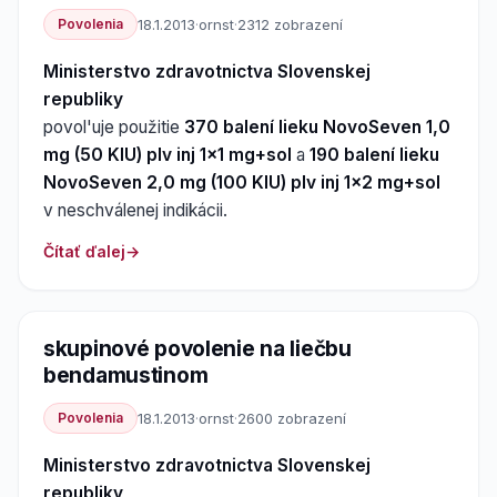
Povolenia
18.1.2013
·
ornst
·
2312 zobrazení
Ministerstvo zdravotnictva Slovenskej
republiky
povol'uje použitie
370 balení lieku NovoSeven 1,0
mg (50 KIU) plv inj 1x1 mg+sol
a
190 balení lieku
NovoSeven 2,0 mg (100 KIU) plv inj 1x2 mg+sol
v neschválenej indikácii.
Čítať ďalej
skupinové povolenie na liečbu
bendamustinom
Povolenia
18.1.2013
·
ornst
·
2600 zobrazení
Ministerstvo zdravotnictva Slovenskej
republiky