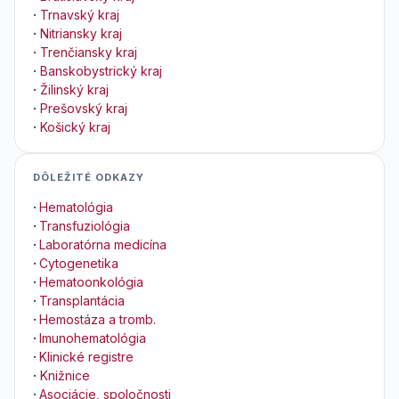
·
Trnavský kraj
·
Nitriansky kraj
·
Trenčiansky kraj
·
Banskobystrický kraj
·
Žilinský kraj
·
Prešovský kraj
·
Košický kraj
DÔLEŽITÉ ODKAZY
·
Hematológia
·
Transfuziológia
·
Laboratórna medicína
·
Cytogenetika
·
Hematoonkológia
·
Transplantácia
·
Hemostáza a tromb.
·
Imunohematológia
·
Klinické registre
·
Knižnice
·
Asociácie, spoločnosti