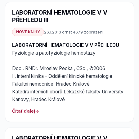
LABORATORNÍ HEMATOLOGIE V V
PŘEHLEDU III
NOVE KNIHY
26.1.2013
·
ornst
·
4679 zobrazení
LABORATORNÍ HEMATOLOGIE V V PŘEHLEDU
Fyziologie a patofyziologie hemostázy
Doc . RNDr. Miroslav Pecka , CSc., ©2006
II. interní klinika - Oddělení klinické hematologie
Fakultní nemocnice, Hradec Králové
Katedra interních oborů Lékažské fakulty University
Karlovy, Hradec Králové
Čítať ďalej
LABORATORNÍ HEMATOLOGIE V V