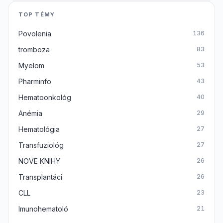
TOP TÉMY
Povolenia
136
tromboza
83
Myelom
53
Pharminfo
43
Hematoonkológ
40
Anémia
29
Hematológia
27
Transfuziológ
27
NOVE KNIHY
26
Transplantáci
26
CLL
23
Imunohematoló
21