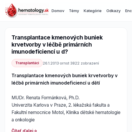
Domov
Témy
Kategórie
Odkazy
Enc
Transplantace kmenových buniek
krvetvorby v léčbě primárních
imunodeficiencí u d?
Transplantáci
26.1.2013
·
ornst
·
3822 zobrazení
Transplantace kmenových buniek krvetvorby v
léčbě primárních imunodeficiencí u dětí
MUDr. Renata Formánková, Ph.D.
Univerzita Karlova v Praze, 2. lékažská fakulta a
Fakultní nemocnice Motol, Klinika dětské hematologie
a onkologie
Čítať ďalej