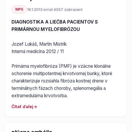
MPS
19.1.2013
·
ornst
·
4057 zobrazení
DIAGNOSTIKA A LIEČBA PACIENTOV S
PRIMÁRNOU MYELOFIBRÓZOU
Jozef Lukáš, Martin Mistrík
Interná medicína 2012 / 11
Primárna myelofibróza (PMF) je vzácne klonálne
ochorenie multipotentnej krvotvornej bunky, ktoré
charakterizuje rozsiahla fibróza kostnej drene v
terminálnych fázach choroby, splenomegália a
extramedulárna krvotvorba.
Čítať ďalej