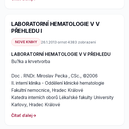
LABORATORNÍ HEMATOLOGIE V V
PŘEHLEDU I
NOVE KNIHY
26.1.2013
·
ornst
·
4383 zobrazení
LABORATORNÍ HEMATOLOGIE V V PŘEHLEDU
Bu?ka a krvetvorba
Doc . RNDr. Miroslav Pecka , CSc., ©2006
II. interní klinika - Oddělení klinické hematologie
Fakultní nemocnice, Hradec Králové
Katedra interních oborů Lékařské fakulty University
Karlovy, Hradec Králové
Čítať ďalej