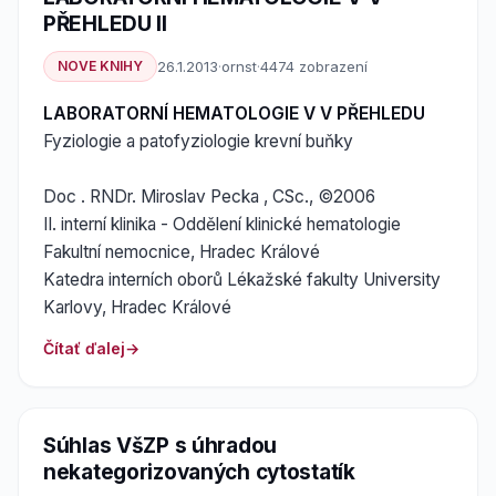
PŘEHLEDU II
NOVE KNIHY
26.1.2013
·
ornst
·
4474 zobrazení
LABORATORNÍ HEMATOLOGIE V V PŘEHLEDU
Fyziologie a patofyziologie krevní buňky
Doc . RNDr. Miroslav Pecka , CSc., ©2006
II. interní klinika - Oddělení klinické hematologie
Fakultní nemocnice, Hradec Králové
Katedra interních oborů Lékažské fakulty University
Karlovy, Hradec Králové
Čítať ďalej
Súhlas VšZP s úhradou
nekategorizovaných cytostatík