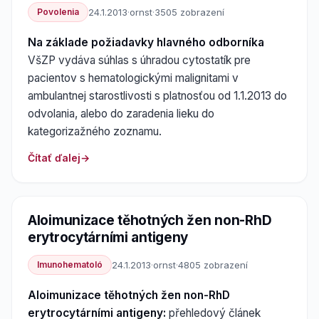
Povolenia
24.1.2013
·
ornst
·
3505 zobrazení
Na základe požiadavky hlavného odborníka
VšZP vydáva súhlas s úhradou cytostatík pre
pacientov s hematologickými malignitami v
ambulantnej starostlivosti s platnosťou od 1.1.2013 do
odvolania, alebo do zaradenia lieku do
kategorizažného zoznamu.
Čítať ďalej
Aloimunizace těhotných žen non-RhD
erytrocytárními antigeny
Imunohematoló
24.1.2013
·
ornst
·
4805 zobrazení
Aloimunizace těhotných žen non-RhD
erytrocytárními antigeny:
přehledový článek