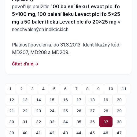
povol'uje použitie
100 balení lieku Levact plc ifo
5x100 mg
,
100 balení lieku Levact plc ifo 5x25
mg
a
50 balení lieku Levact plc ifo 20x25 mg
v
neschválených indikáciách
Platnost'povolenia: do 31.3.2013. Identifikažný kód:
MD207, MD208 a MD209.
Čítať ďalej
1
2
3
4
5
6
7
8
9
10
11
12
13
14
15
16
17
18
19
20
21
22
23
24
25
26
27
28
29
30
31
32
33
34
35
36
37
38
39
40
41
42
43
44
45
46
47