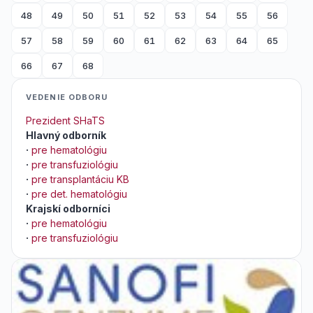
48
49
50
51
52
53
54
55
56
57
58
59
60
61
62
63
64
65
66
67
68
VEDENIE ODBORU
Prezident SHaTS
Hlavný odborník
·
pre hematológiu
·
pre transfuziológiu
·
pre transplantáciu KB
·
pre det. hematológiu
Krajskí odborníci
·
pre hematológiu
·
pre transfuziológiu