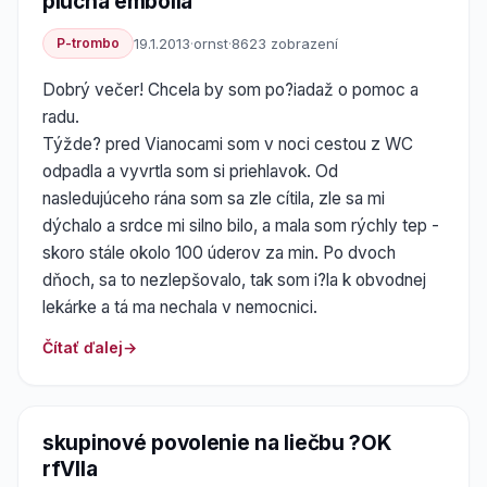
plúcna embólia
P-trombo
19.1.2013
·
ornst
·
8623 zobrazení
Dobrý večer! Chcela by som po?iadaž o pomoc a
radu.
Týžde? pred Vianocami som v noci cestou z WC
odpadla a vyvrtla som si priehlavok. Od
nasledujúceho rána som sa zle cítila, zle sa mi
dýchalo a srdce mi silno bilo, a mala som rýchly tep -
skoro stále okolo 100 úderov za min. Po dvoch
dňoch, sa to nezlepšovalo, tak som i?la k obvodnej
lekárke a tá ma nechala v nemocnici.
Čítať ďalej
skupinové povolenie na liečbu ?OK
rfVIIa