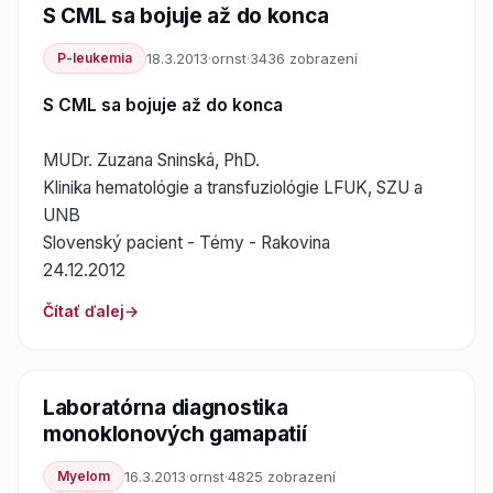
S CML sa bojuje až do konca
P-leukemia
18.3.2013
·
ornst
·
3436 zobrazení
S CML sa bojuje až do konca
MUDr. Zuzana Sninská, PhD.
Klinika hematológie a transfuziológie LFUK, SZU a
UNB
Slovenský pacient - Témy - Rakovina
24.12.2012
Čítať ďalej
Laboratórna diagnostika
monoklonových gamapatií
Myelom
16.3.2013
·
ornst
·
4825 zobrazení