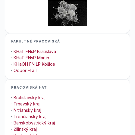
FAKULTNÉ PRACOVISKÁ
·
KHaT FNsP Bratislava
·
KHaT FNsP Martin
·
KHaOH FN LP Košice
·
Odbor H a T
PRACOVISKÁ HAT
·
Bratislavský kraj
·
Trnavský kraj
·
Nitriansky kraj
·
Trenčiansky kraj
·
Banskobystrický kraj
·
Žilinský kraj