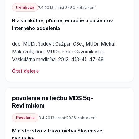
tromboza
7.4.2013
·
ornst
·
3483 zobrazení
Riziká akútnej pľúcnej embólie u pacientov
interného oddelenia
doc. MUDr. ?udovít Gažpar, CSc., MUDr. Michal
Makovník, doc. MUDr. Peter Gavorník et.al.
Vaskulárna medicína, 2012, 4(3-4): 47-49
Čítať ďalej
povolenie na liečbu MDS 5q-
Revlimidom
Povolenia
3.4.2013
·
ornst
·
2936 zobrazení
Ministerstvo zdravotníctva Slovenskej
republiky