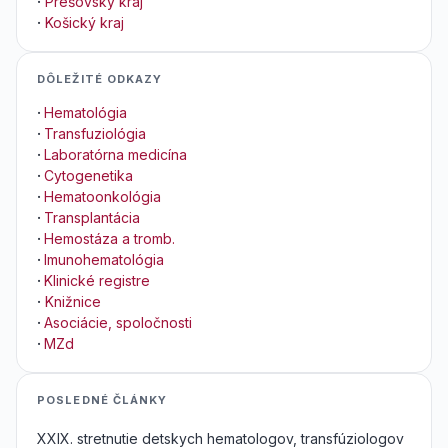
·
Prešovský kraj
·
Košický kraj
DÔLEŽITÉ ODKAZY
·
Hematológia
·
Transfuziológia
·
Laboratórna medicína
·
Cytogenetika
·
Hematoonkológia
·
Transplantácia
·
Hemostáza a tromb.
·
Imunohematológia
·
Klinické registre
·
Knižnice
·
Asociácie, spoločnosti
·
MZd
POSLEDNÉ ČLÁNKY
XXIX. stretnutie detskych hematologov, transfúziologov