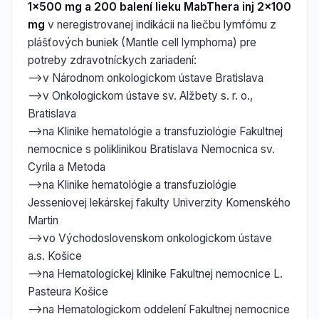
1x500 mg a 200 balení lieku MabThera inj 2x100
mg
v neregistrovanej indikácii na liečbu lymfómu z
plášťových buniek (Mantle cell lymphoma) pre
potreby zdravotníckych zariadení:
-->v Národnom onkologickom ústave Bratislava
-->v Onkologickom ústave sv. Alžbety s. r. o.,
Bratislava
-->na Klinike hematológie a transfuziológie Fakultnej
nemocnice s poliklinikou Bratislava Nemocnica sv.
Cyrila a Metoda
-->na Klinike hematológie a transfuziológie
Jesseniovej lekárskej fakulty Univerzity Komenského
Martin
-->vo Východoslovenskom onkologickom ústave
a.s. Košice
-->na Hematologickej klinike Fakultnej nemocnice L.
Pasteura Košice
-->na Hematologickom oddelení Fakultnej nemocnice