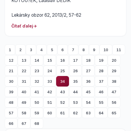
KOTOU?EK, Ladislav DEDÍK
Lekársky obzor 62, 2013/2, 57-62
Čítať ďalej
1
2
3
4
5
6
7
8
9
10
11
12
13
14
15
16
17
18
19
20
21
22
23
24
25
26
27
28
29
30
31
32
33
34
35
36
37
38
39
40
41
42
43
44
45
46
47
48
49
50
51
52
53
54
55
56
57
58
59
60
61
62
63
64
65
66
67
68