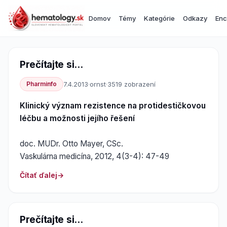
Domov
Témy
Kategórie
Odkazy
Enc
Prečítajte si...
Pharminfo
7.4.2013
·
ornst
·
3519 zobrazení
Klinický význam rezistence na protidestičkovou
léčbu a možnosti jejího řešení
doc. MUDr. Otto Mayer, CSc.
Vaskulárna medicína, 2012, 4(3-4): 47-49
Čítať ďalej
Prečítajte si...