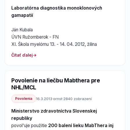
Laboratórna diagnostika monoklonových
gamapatií
Ján Kubala
ÚVN Ružomberok - FN
XI. Škola myelómu 13. - 14. 04. 2012, žilina
Čítať ďalej
Povolenie na liečbu Mabthera pre
NHL/MCL
Povolenia
16.3.2013
·
ornst
·
2840 zobrazení
Ministerstvo zdravotníctva Slovenskej
republiky
povol'uje použitie
200 balení lieku MabThera inj