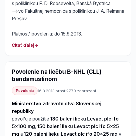
s poliklinikou F. D. Roosevelta, Banská Bystrica
-->vo Fakultnej nemocnica s poliklinikou J. A. Reimana
Prešov
Platnost' povolenia: do 15.9.2013.
Čítať ďalej
Povolenie na liečbu B-NHL (CLL)
bendamustinom
Povolenia
16.3.2013
·
ornst
·
2770 zobrazení
Ministerstvo zdravotnictva Slovenskej
republiky
povol'uje použitie
180 balení lieku Levact plc ifo
5x100 mg
,
150 balení lieku Levact plc ifo 5x25
mg
a
120 balení lieku Levact plc ifo 20x25 mg
v