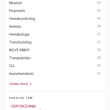
Myelom
53
Pharminfo
43
Hematoonkológ
40
Anémia
29
Hematológia
27
Transfuziológ
27
NOVE KNIHY
26
Transplantáci
26
CLL
23
Imunohematoló
21
Všetky témy →
PREHLAD TÉM
·
ODPORÚČANIA