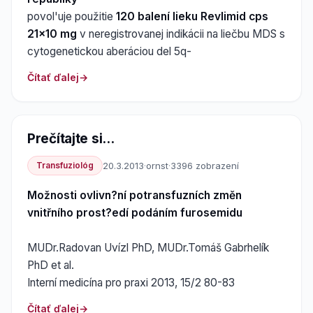
povol'uje použitie
120 balení lieku Revlimid cps
21x10 mg
v neregistrovanej indikácii na liečbu MDS s
cytogenetickou aberáciou del 5q-
Čítať ďalej
Prečítajte si...
Transfuziológ
20.3.2013
·
ornst
·
3396 zobrazení
Možnosti ovlivn?ní potransfuzních změn
vnitřního prost?edí podáním furosemidu
MUDr.Radovan Uvízl PhD, MUDr.Tomáš Gabrhelík
PhD et al.
Interní medicína pro praxi 2013, 15/2 80-83
Čítať ďalej