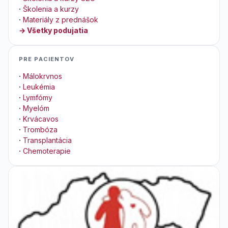
·
Školenia a kurzy
·
Materiály z prednášok
→ Všetky podujatia
PRE PACIENTOV
·
Málokrvnos
·
Leukémia
·
Lymfómy
·
Myelóm
·
Krvácavos
·
Trombóza
·
Transplantácia
·
Chemoterapie