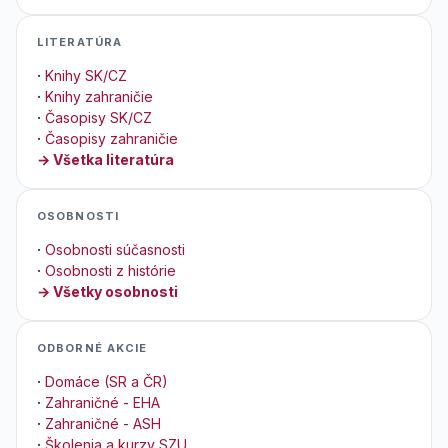
LITERATÚRA
·
Knihy SK/CZ
·
Knihy zahraničie
·
Časopisy SK/CZ
·
Časopisy zahraničie
→ Všetka literatúra
OSOBNOSTI
·
Osobnosti súčasnosti
·
Osobnosti z histórie
→ Všetky osobnosti
ODBORNÉ AKCIE
·
Domáce (SR a ČR)
·
Zahraničné - EHA
·
Zahraničné - ASH
·
Školenia a kurzy SZU