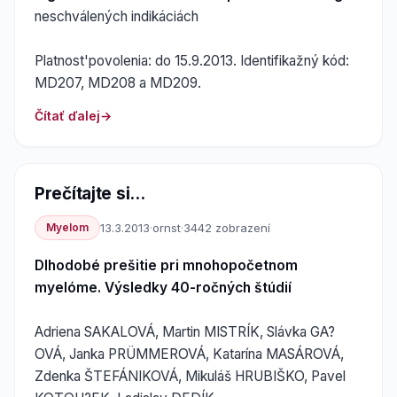
neschválených indikáciách
Platnost'povolenia: do 15.9.2013. Identifikažný kód:
MD207, MD208 a MD209.
Čítať ďalej
Prečítajte si...
Myelom
13.3.2013
·
ornst
·
3442 zobrazení
Dlhodobé prešitie pri mnohopočetnom
myelóme. Výsledky 40-ročných štúdií
Adriena SAKALOVÁ, Martin MISTRÍK, Slávka GA?
OVÁ, Janka PRÜMMEROVÁ, Katarína MASÁROVÁ,
Zdenka ŠTEFÁNIKOVÁ, Mikuláš HRUBIŠKO, Pavel