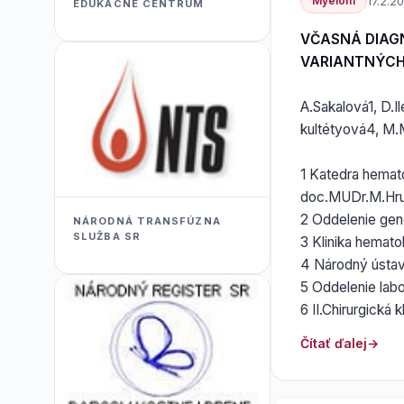
Myelom
17.2.2
EDUKACNÉ CENTRUM
VČASNÁ DIAG
VARIANTNÝCH
A.Sakalová1, D.I
kultétyová4, M.M
1 Katedra hemato
doc.MUDr.M.Hru
2 Oddelenie gen
NÁRODNÁ TRANSFÚZNA
SLUŽBA SR
3 Klinika hemat
4 Národný ústav
5 Oddelenie lab
6 II.Chirurgická
Čítať ďalej