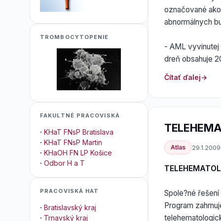
označované ako 
abnormálnych bu
TROMBOCYTOPENIE
- AML vyvinutej
dreň obsahuje 2
Čítať ďalej
FAKULTNÉ PRACOVISKÁ
TELEHEMA
·
KHaT FNsP Bratislava
·
KHaT FNsP Martin
Atlas
29.1.2009
·
KHaOH FN LP Košice
·
Odbor H a T
TELEHEMATOL
PRACOVISKÁ HAT
Spole?né řešení
Program zahrnuj
·
Bratislavský kraj
telehematologick
·
Trnavský kraj