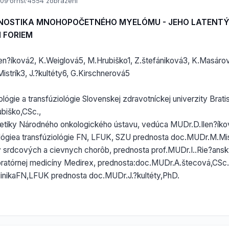
009
·
ornst
·
4554 zobrazení
NOSTIKA MNOHOPOČETNÉHO MYELÓMU - JEHO LATENTÝ
 FORIEM
len?íková2, K.Weiglová5, M.Hrubiško1, Z.štefániková3, K.Masáro
istrík3, J.?kultéty6, G.Kirschnerová5
lógie a transfúziológie Slovenskej zdravotníckej univerzity Brati
biško,CSc.,
etiky Národného onkologického ústavu, vedúca MUDr.D.Ilen?íko
ológiea transfúziológie FN, LFUK, SZU prednosta doc.MUDr.M.Mis
 srdcových a cievnych chorôb, prednosta prof.MUDr.I..Rie?ansk
oratórnej medicíny Medirex, prednosta:doc.MUDr.A.štecová,CSc.
 klinikaFN,LFUK prednosta doc.MUDr.J.?kultéty,PhD.