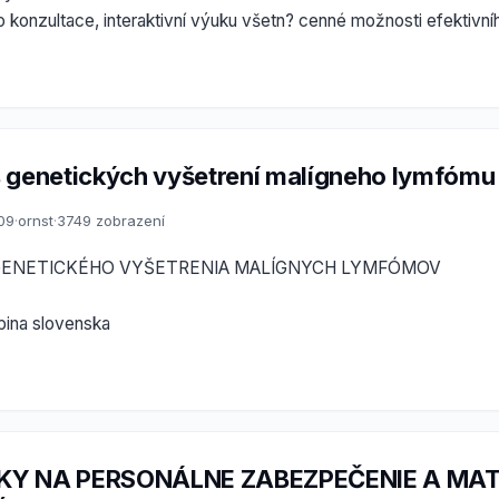
o konzultace, interaktivní výuku všetn? cenné možnosti efektivn
 genetických vyšetrení malígneho lymfómu
009
·
ornst
·
3749 zobrazení
GENETICKÉHO VYŠETRENIA MALÍGNYCH LYMFÓMOV
ina slovenska
KY NA PERSONÁLNE ZABEZPEČENIE A MAT