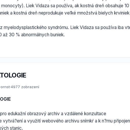
monocyty). Liek Vidaza sa používa, ak kostná dreň obsahuje 10
niek a kostná dreň neprodukuje veľké množstvá bielych krviniek
 z myelodysplastického syndrómu. Liek Vidaza sa používa iba vt
0 až 30 % abnormálnych buniek.
TOLOGIE
·
ornst
·
4977 zobrazení
OGIE
 pro edukažní obrazový archiv a vzdálené konzultace
e vytvá?ení a využití webového archivu snímkŕ a k n?mu připoje
ých stanic.