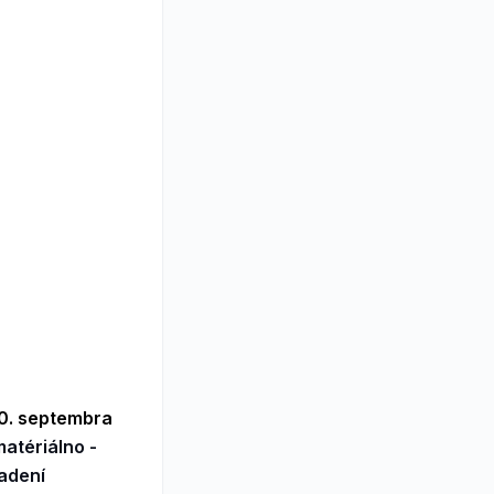
0. septembra
atériálno -
adení