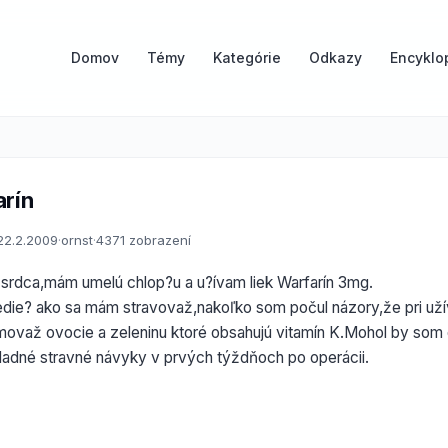
Domov
Témy
Kategórie
Odkazy
Encyklo
arín
22.2.2009
·
ornst
·
4371 zobrazení
 srdca,mám umelú chlop?u a u?ívam liek Warfarín 3mg.
die? ako sa mám stravovaž,nakoľko som počul názory,že pri užíva
važ ovocie a zeleninu ktoré obsahujú vitamín K.Mohol by som d
kladné stravné návyky v prvých týždňoch po operácii.