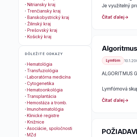
·
Nitriansky kraj
Je využitelný pr
·
Trenčiansky kraj
Čítať ďalej
·
Banskobystrický kraj
·
Žilinský kraj
·
Prešovský kraj
·
Košický kraj
Algoritmus
DÔLEŽITÉ ODKAZY
Lymfóm
10.1.2
·
Hematológia
·
Transfuziológia
ALGORITMUS 
·
Laboratórna medicína
·
Cytogenetika
Lymfómová skup
·
Hematoonkológia
·
Transplantácia
Čítať ďalej
·
Hemostáza a tromb.
·
Imunohematológia
·
Klinické registre
·
Knižnice
·
Asociácie, spoločnosti
POŽIADAV
·
MZd