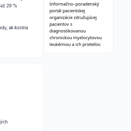
Informačno–poradenský
 až 29 %
portál pacientskej
organizácie združujúcej
pacientov s
edy, ak kostná
diagnostikovanou
chronickou myelocytovou
leukémiou a ich prieteľov.
ných