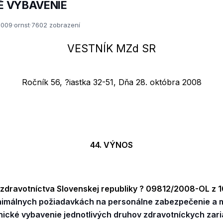
É VYBAVENIE
2009
·
ornst
·
7602 zobrazení
VESTNÍK MZd SR
Ročník 56, ?iastka 32-51, Dňa 28. októbra 2008
44. VÝNOS
 zdravotníctva Slovenskej republiky ?
09812/2008-OL z 1
imálnych požiadavkách na personálne zabezpečenie a m
nické vybavenie jednotlivých druhov zdravotníckych zari