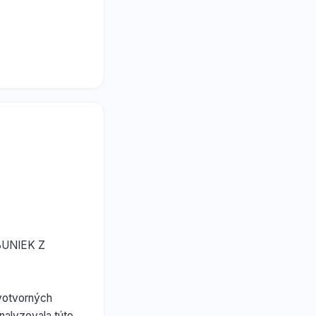
UNIEK Z
votvorných
nalyzovala túto