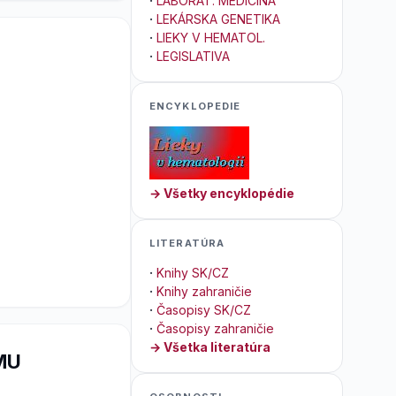
·
LABORAT. MEDICÍNA
·
LEKÁRSKA GENETIKA
·
LIEKY V HEMATOL.
·
LEGISLATIVA
ENCYKLOPEDIE
→ Všetky encyklopédie
LITERATÚRA
·
Knihy SK/CZ
·
Knihy zahraničie
·
Časopisy SK/CZ
·
Časopisy zahraničie
→ Všetka literatúra
MU