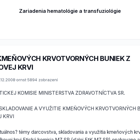
Zariadenia hematológie a transfuziológie
 KMEŇOVÝCH KRVOTVORNÝCH BUNIEK Z
OVEJ KRVI
.12.2008
·
ornst
·
5894 zobrazení
TICKEJ KOMISIE MINISTERSTVA ZDRAVOTNÍCTVA SR.
SKLADOVANIE A VYUŽITIE KMEŇOVÝCH KRVOTVORNÝCH B
 KRVI
tuálnos? témy darcovstva, skladovania a využitia kmeňových kr
íkovej krvi Etická komisia MZ SR (ďalej EtK MZ SR) opakovane a