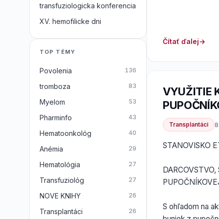
transfuziologicka konferencia
XV. hemofilicke dni
Čítať ďalej
TOP TÉMY
Povolenia
136
tromboza
83
VYUŽITIE
Myelom
53
PUPOČNÍK
Pharminfo
43
Transplantáci
8
Hematoonkológ
40
STANOVISKO E
Anémia
29
Hematológia
27
DARCOVSTVO, 
Transfuziológ
27
PUPOČNÍKOVEJ
NOVE KNIHY
26
S ohľadom na ak
Transplantáci
26
buniek z pupočn