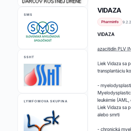
VIDAZA
SMS
Pharminfo
9.2.
VIDAZA
azacitidín PLV 
SSHT
Liek Vidaza sa p
transplantáciu k
- myelodysplasti
Myelodysplastic
leukémie (AML, č
LYMFOMOVA SKUPINA
Liek Vidaza sa 
alebo smrti
- chronická mye