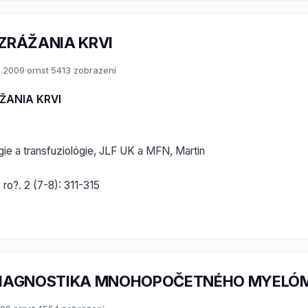
ZRÁŽANIA KRVI
2.2009
·
ornst
·
5413 zobrazení
ŽANIA KRVI
gie a transfuziológie, JLF UK a MFN, Martin
 ro?. 2 (7-8): 311-315
IAGNOSTIKA MNOHOPOČETNÉHO MYELÓ