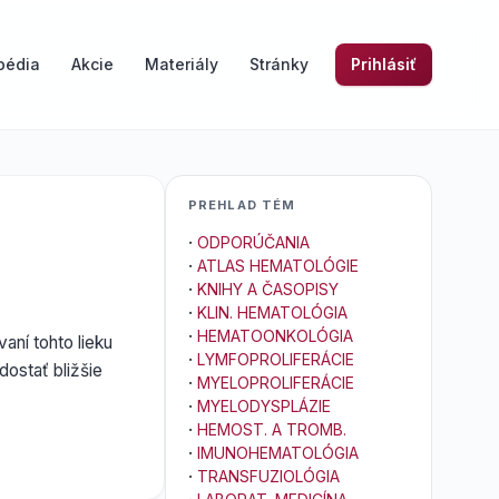
pédia
Akcie
Materiály
Stránky
Prihlásiť
PREHLAD TÉM
·
ODPORÚČANIA
·
ATLAS HEMATOLÓGIE
·
KNIHY A ČASOPISY
·
KLIN. HEMATOLÓGIA
·
HEMATOONKOLÓGIA
ní tohto lieku
·
LYMFOPROLIFERÁCIE
ostať bližšie
·
MYELOPROLIFERÁCIE
·
MYELODYSPLÁZIE
·
HEMOST. A TROMB.
·
IMUNOHEMATOLÓGIA
·
TRANSFUZIOLÓGIA