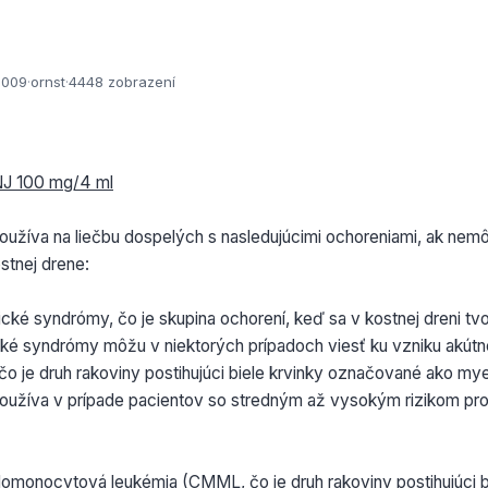
2009
·
ornst
·
4448 zobrazení
INJ 100 mg/4 ml
oužíva na liečbu dospelých s nasledujúcimi ochoreniami, ak nem
ostnej drene:
cké syndrómy, čo je skupina ochorení, keď sa v kostnej dreni tvor
ké syndrómy môžu v niektorých prípadoch viesť ku vzniku akútn
o je druh rakoviny postihujúci biele krvinky označované ako my
používa v prípade pacientov so stredným až vysokým rizikom pr
lomonocytová leukémia (CMML, čo je druh rakoviny postihujúci b