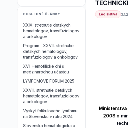
TECHNICK
Legislativa
3.1.
POSLEDNÉ ČLÁNKY
XXIX. stretnutie detskych
hematologov, transfúziologov
a onkologov
Program - XXVIII. stretnutie
detskych hematologov,
transfuziologov a onkologov
XVI. Hemofilicke dni s
medzinarodnou učastou
LYMFOMOVE FORUM 2025
XXVIII. stretnutie detskych
hematologov, transfuziologov
a onkologov
Ministerstva
Vyskyt folikuloveho lymfomu
2008 o
min
na Slovensku v roku 2024
tech
Slovenska hematologicka a