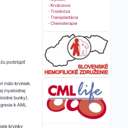
·
Krvácavos
·
Trombóza
·
Transplantácia
·
Chemoterapie
ôžu podstúpiť
í málo krviniek.
ej myeloidnej
eloidné bunky).
ogresie k AML
iele krvinky