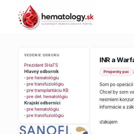
VEDENIE ODBORU
INR a Warf
Prezident SHaTS
Hlavný odborník
Príspevky pac
·
pre hematológiu
·
pre transfuziológiu
Som po operácii
·
pre transplantáciu KB
Chcel by som ve
·
pre det. hematológiu
nesmiem konzumo
Krajskí odborníci
informácie a zá
·
pre hematológiu
·
pre transfuziológiu
ďakujem