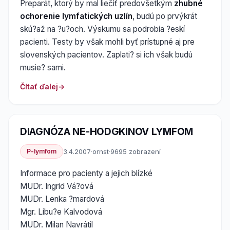
Preparát, ktorý by mal liečiť predovšetkým
zhubné
ochorenie lymfatických uzlín
, budú po prvýkrát
skú?až na ?u?och. Výskumu sa podrobia ?eskí
pacienti. Testy by však mohli byť prístupné aj pre
slovenských pacientov. Zaplati? si ich však budú
musie? sami.
Čítať ďalej
DIAGNÓZA NE-HODGKINOV LYMFOM
P-lymfom
3.4.2007
·
ornst
·
9695 zobrazení
Informace pro pacienty a jejich blízké
MUDr. Ingrid Vá?ová
MUDr. Lenka ?mardová
Mgr. Libu?e Kalvodová
MUDr. Milan Navrátil