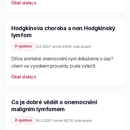
Čítať ďalej
Hodgkinova choroba a non Hodgkinský
lymfom
P-lymfom
3.4.2007
·
ornst
·
4556 zobrazení
Dříve smrtelné onemocnění nyní dokážeme s úsp?
chem ve vysokém procentu zcela vyléčit.
Čítať ďalej
Co je dobré vědět o onemocnění
maligním lymfomem
P-lymfom
16.3.2007
·
ornst
·
4076 zobrazení