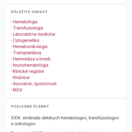
DÔLEŽITÉ ODKAZY
·
Hematológia
·
Transfuziológia
·
Laboratórna medicína
·
Cytogenetika
·
Hematoonkológia
·
Transplantácia
·
Hemostáza a tromb.
·
Imunohematológia
·
Klinické registre
·
Knižnice
·
Asociácie, spoločnosti
·
MZd
POSLEDNÉ ČLÁNKY
XXIX. stretnutie detskych hematologov, transfúziologov
a onkologov