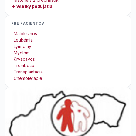
→ Všetky podujatia
PRE PACIENTOV
·
Málokrvnos
·
Leukémia
·
Lymfómy
·
Myelóm
·
Krvácavos
·
Trombóza
·
Transplantácia
·
Chemoterapie