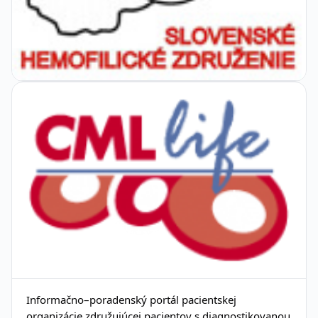
Informačno–poradenský portál pacientskej
organizácie združujúcej pacientov s diagnostikovanou