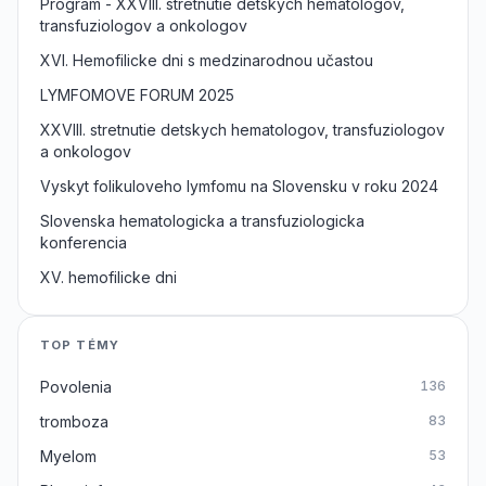
Program - XXVIII. stretnutie detskych hematologov,
transfuziologov a onkologov
XVI. Hemofilicke dni s medzinarodnou učastou
LYMFOMOVE FORUM 2025
XXVIII. stretnutie detskych hematologov, transfuziologov
a onkologov
Vyskyt folikuloveho lymfomu na Slovensku v roku 2024
Slovenska hematologicka a transfuziologicka
konferencia
XV. hemofilicke dni
TOP TÉMY
Povolenia
136
tromboza
83
Myelom
53