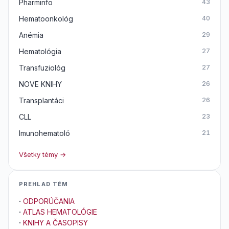
Pharminfo
43
Hematoonkológ
40
Anémia
29
Hematológia
27
Transfuziológ
27
NOVE KNIHY
26
Transplantáci
26
CLL
23
Imunohematoló
21
Všetky témy →
PREHLAD TÉM
·
ODPORÚČANIA
·
ATLAS HEMATOLÓGIE
·
KNIHY A ČASOPISY