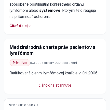
spôsobené postihnutím konkrétneho orgánu
lymfómom alebo
systémové
, ktorými telo reaguje
na prítomnosť ochorenia.
Čítať ďalej
Medzinárodná charta práv pacientov s
lymfómom
P-lymfom
5.3.2007
·
ornst
·
4932 zobrazení
Ratifikovaná členmi lymfómovej koalície v júni 2006
článok na stiahnutie
VEDENIE ODBORU