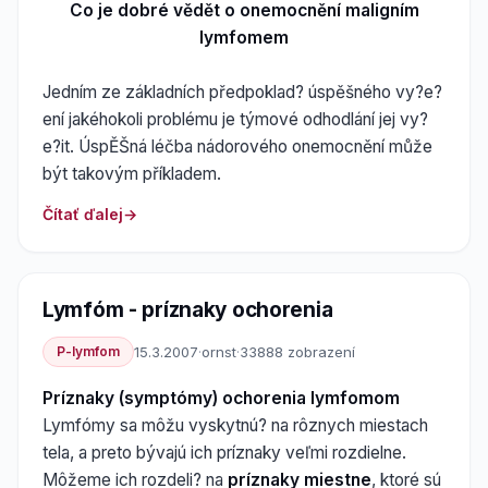
Co je dobré vědět o onemocnění maligním
lymfomem
Jedním ze základních předpoklad? úspěšného vy?e?
ení jakéhokoli problému je týmové odhodlání jej vy?
e?it. ÚspĚŠná léčba nádorového onemocnění může
být takovým příkladem.
Čítať ďalej
Lymfóm - príznaky ochorenia
P-lymfom
15.3.2007
·
ornst
·
33888 zobrazení
Príznaky (symptómy) ochorenia lymfomom
Lymfómy sa môžu vyskytnú? na rôznych miestach
tela, a preto bývajú ich príznaky veľmi rozdielne.
Môžeme ich rozdeli? na
príznaky miestne
, ktoré sú