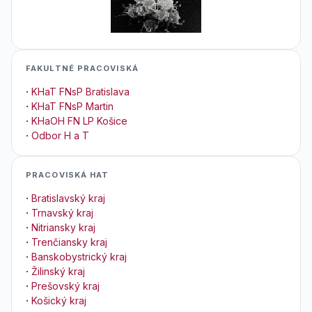
FAKULTNÉ PRACOVISKÁ
·
KHaT FNsP Bratislava
·
KHaT FNsP Martin
·
KHaOH FN LP Košice
·
Odbor H a T
PRACOVISKÁ HAT
·
Bratislavský kraj
·
Trnavský kraj
·
Nitriansky kraj
·
Trenčiansky kraj
·
Banskobystrický kraj
·
Žilinský kraj
·
Prešovský kraj
·
Košický kraj