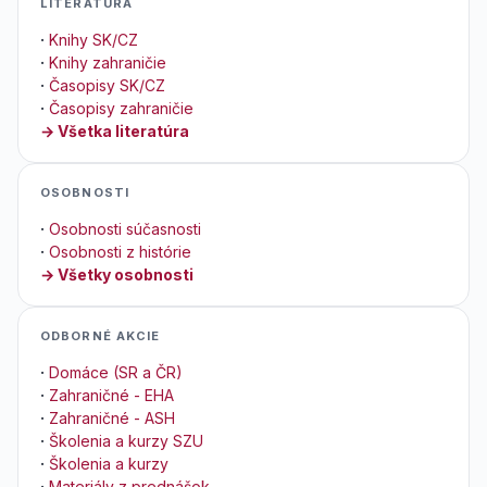
LITERATÚRA
·
Knihy SK/CZ
·
Knihy zahraničie
·
Časopisy SK/CZ
·
Časopisy zahraničie
→ Všetka literatúra
OSOBNOSTI
·
Osobnosti súčasnosti
·
Osobnosti z histórie
→ Všetky osobnosti
ODBORNÉ AKCIE
·
Domáce (SR a ČR)
·
Zahraničné - EHA
·
Zahraničné - ASH
·
Školenia a kurzy SZU
·
Školenia a kurzy
·
Materiály z prednášok