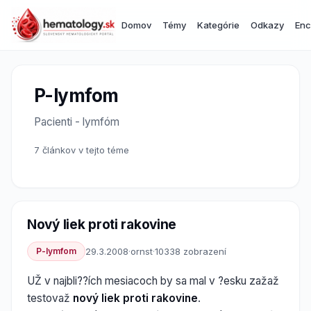
Domov
Témy
Kategórie
Odkazy
Enc
P-lymfom
Pacienti - lymfóm
7 článkov v tejto téme
Nový liek proti rakovine
P-lymfom
29.3.2008
·
ornst
·
10338 zobrazení
UŽ v najbli??ích mesiacoch by sa mal v ?esku zažaž
testovaž
nový liek proti rakovine
.