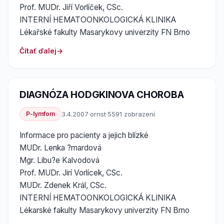
Prof. MUDr. Jiří Vorlíček, CSc.
INTERNÍ HEMATOONKOLOGICKÁ KLINIKA
Lékařské fakulty Masarykovy univerzity FN Brno
Čítať ďalej
DIAGNÓZA HODGKINOVA CHOROBA
P-lymfom
3.4.2007
·
ornst
·
5591 zobrazení
Informace pro pacienty a jejich blízké
MUDr. Lenka ?mardová
Mgr. Libu?e Kalvodová
Prof. MUDr. Jirí Vorlícek, CSc.
MUDr. Zdenek Král, CSc.
INTERNÍ HEMATOONKOLOGICKÁ KLINIKA
Lékarské fakulty Masarykovy univerzity FN Brno