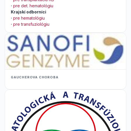
·
pre det. hematológiu
Krajskí odborníci
·
pre hematológiu
·
pre transfuziológiu
GAUCHEROVA CHOROBA