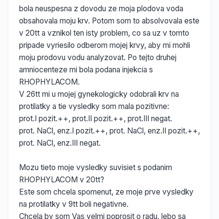
bola neuspesna z dovodu ze moja plodova voda
obsahovala moju krv. Potom som to absolvovala este
v 20tt a vznikol ten isty problem, co sa uz v tomto
pripade vyriesilo odberom mojej krvy, aby mi mohli
moju prodovu vodu analyzovat. Po tejto druhej
amniocenteze mi bola podana injekcia s
RHOPHYLACOM.
V 26tt mi u mojej gynekologicky odobrali krv na
protilatky a tie vysledky som mala pozitivne:
prot.I pozit.++, prot.II pozit.++, prot.III negat.
prot. NaCl, enz.I pozit.++, prot. NaCl, enz.II pozit.++,
prot. NaCl, enz.III negat.
Mozu tieto moje vysledky suvisiet s podanim
RHOPHYLACOM v 20tt?
Este som chcela spomenut, ze moje prve vysledky
na protilatky v 9tt boli negativne.
Chcela by som Vas velmi poprosit o radu, lebo sa