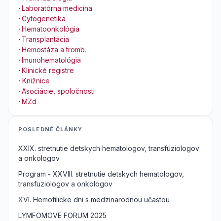
·
Laboratórna medicína
·
Cytogenetika
·
Hematoonkológia
·
Transplantácia
·
Hemostáza a tromb.
·
Imunohematológia
·
Klinické registre
·
Knižnice
·
Asociácie, spoločnosti
·
MZd
POSLEDNÉ ČLÁNKY
XXIX. stretnutie detskych hematologov, transfúziologov
a onkologov
Program - XXVIII. stretnutie detskych hematologov,
transfuziologov a onkologov
XVI. Hemofilicke dni s medzinarodnou učastou
LYMFOMOVE FORUM 2025