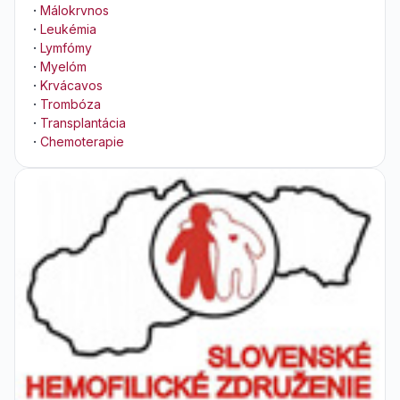
·
Málokrvnos
·
Leukémia
·
Lymfómy
·
Myelóm
·
Krvácavos
·
Trombóza
·
Transplantácia
·
Chemoterapie