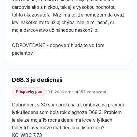
darcovia ako s nízkou, tak aj s vysokou hodnotou
tohto ukazovateľa. Mrzí ma to, že nemôžem darovaž
krv, nakoľko mi to už aj chýba. Nie je mi jasné, či
moje darcovstvo už náhodou neskon?ilo.
ODPOVEDANÉ - odpoveď hľadajte vo fóre
pacientov
D68.3 je dedicnaš
Príspevky pac
13.11.2009
·
ornst
·
4857 zobrazení
Dobry den, v 30 som prekonala trombozu na pravom
lytku liecena som bola rok diagnoza D68.3. Problem
je ale ze moja 15 rocna dcera ma krce v lytkach
bolesti hlavy moze mat dedicnu dispoziciu?
KO-WBC 7.73