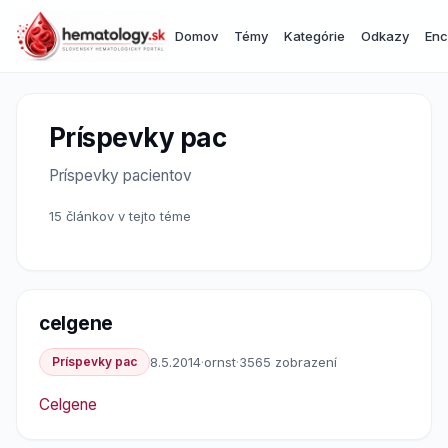
Domov
Témy
Kategórie
Odkazy
Enc
Príspevky pac
Príspevky pacientov
15 článkov v tejto téme
celgene
Príspevky pac
8.5.2014
·
ornst
·
3565 zobrazení
Celgene