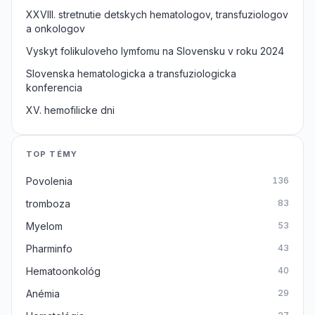
XXVIII. stretnutie detskych hematologov, transfuziologov
a onkologov
Vyskyt folikuloveho lymfomu na Slovensku v roku 2024
Slovenska hematologicka a transfuziologicka
konferencia
XV. hemofilicke dni
TOP TÉMY
Povolenia
136
tromboza
83
Myelom
53
Pharminfo
43
Hematoonkológ
40
Anémia
29