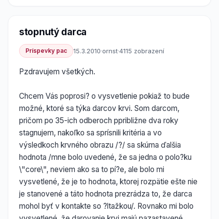
stopnutý darca
Príspevky pac
15.3.2010
·
ornst
·
4115 zobrazení
Pzdravujem všetkých.
Chcem Vás poprosi? o vysvetlenie pokiaž to bude
možné, ktoré sa týka darcov krvi. Som darcom,
pričom po 35-ich odberoch ppribližne dva roky
stagnujem, nakoľko sa sprísnili kritéria a vo
výsledkoch krvného obrazu /?/ sa skúma ďalšia
hodnota /mne bolo uvedené, že sa jedna o polo?ku
\"core\", neviem ako sa to pí?e, ale bolo mi
vysvetlené, že je to hodnota, ktorej rozpätie ešte nie
je stanovené a táto hodnota prezrádza to, že darca
mohol byť v kontakte so ?ltažkou/. Rovnako mi bolo
vysvetlené, že darovanie krvi majú pazastavené