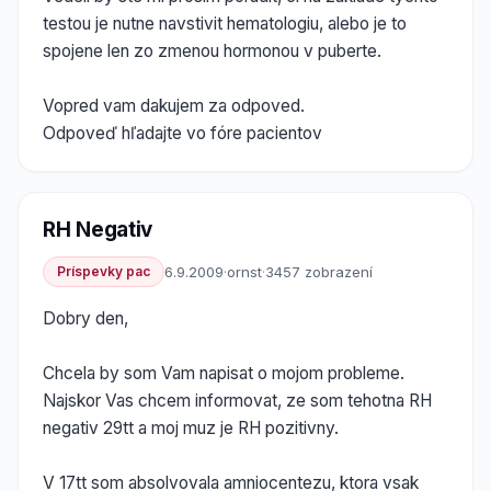
testou je nutne navstivit hematologiu, alebo je to
spojene len zo zmenou hormonou v puberte.
Vopred vam dakujem za odpoved.
Odpoveď hľadajte vo fóre pacientov
RH Negativ
Príspevky pac
6.9.2009
·
ornst
·
3457 zobrazení
Dobry den,
Chcela by som Vam napisat o mojom probleme.
Najskor Vas chcem informovat, ze som tehotna RH
negativ 29tt a moj muz je RH pozitivny.
V 17tt som absolvovala amniocentezu, ktora vsak