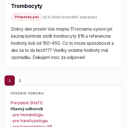
Trombocyty
Príspevky pac
20.4.2009
·
ornst
·
4811 zobrazení
Dobry den prosim Vas mojmu 11 rocnemu synovi pri
beznej kontrole zistili trombocyty 616 a referencne
hodnoty boli od 150-450. Co to moze sposobovat a
ako sa to da liecit??? Vsetky ostatne hodnoty mal
vporiadku. Dakujem moc za odpoved
1
2
VEDENIE ODBORU
Prezident SHaTS
Hlavný odborník
·
pre hematológiu
·
pre transfuziológiu
·
pre transplantáciu KB