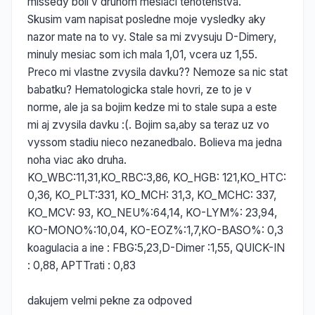
missedy boli v druhom mesiaci tehotenstva.
Skusim vam napisat posledne moje vysledky aky
nazor mate na to vy. Stale sa mi zvysuju D-Dimery,
minuly mesiac som ich mala 1,01, vcera uz 1,55.
Preco mi vlastne zvysila davku?? Nemoze sa nic stat
babatku? Hematologicka stale hovri, ze to je v
norme, ale ja sa bojim kedze mi to stale supa a este
mi aj zvysila davku :(. Bojim sa,aby sa teraz uz vo
vyssom stadiu nieco nezanedbalo. Bolieva ma jedna
noha viac ako druha.
KO_WBC:11,31,KO_RBC:3,86, KO_HGB: 121,KO_HTC:
0,36, KO_PLT:331, KO_MCH: 31,3, KO_MCHC: 337,
KO_MCV: 93, KO_NEU%:64,14, KO-LYM%: 23,94,
KO-MONO%:10,04, KO-EOZ%:1,7,KO-BASO%: 0,3
koagulacia a ine : FBG:5,23,D-Dimer :1,55, QUICK-IN
: 0,88, APTTrati : 0,83
dakujem velmi pekne za odpoved