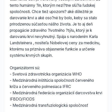
tento humánny ?in, ktorým nezi?tne slú?ia ľudskej
spoločnosti. Chce tiež upozorni? aké dôležité je
darovanie krvi a aké oso?né by bolo, keby sa stalo
prirodzenou súčasťou nášho života. Je to aj deň
propagácie zdravého ?ivotného ?týlu, ktorý je k
darovaniu krvi nevyhnutný. Spája s narodením Karla
Landsteinera , nositeľa Nobelovej ceny za medicínu,
ktorému sa priznáva objasnenie funkcie a určenie
systému krvných skupín.
Organizátormi sú:
- Svetová zdravotnícka organizácia WHO
- Medzinárodná inštitúcia spoločnosti červeného
kríža a červeného polmesiaca IFRC
- Medzinárodná federácia organizácií darcovstva krvi
IFBDO/FIODS
- Medzinárodná transfuziologická spoločnosť