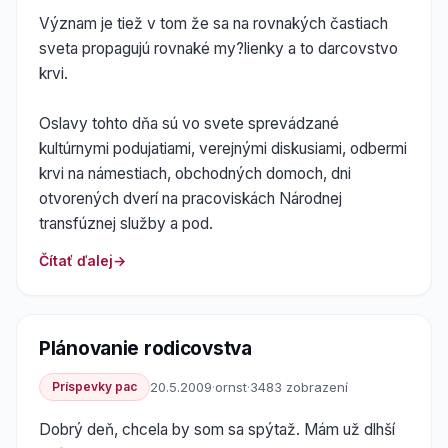
Význam je tiež v tom že sa na rovnakých častiach
sveta propagujú rovnaké my?lienky a to darcovstvo
krvi.
Oslavy tohto dňa sú vo svete sprevádzané
kultúrnymi podujatiami, verejnými diskusiami, odbermi
krvi na námestiach, obchodných domoch, dni
otvorených dverí na pracoviskách Národnej
transfúznej služby a pod.
Čítať ďalej
Plánovanie rodicovstva
Príspevky pac
20.5.2009
·
ornst
·
3483 zobrazení
Dobrý deň, chcela by som sa spýtaž. Mám už dlhší