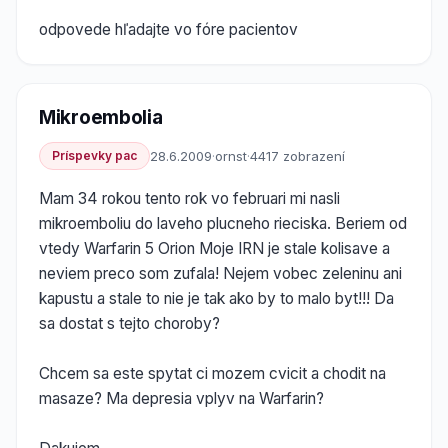
odpovede hľadajte vo fóre pacientov
Mikroembolia
Príspevky pac
28.6.2009
·
ornst
·
4417 zobrazení
Mam 34 rokou tento rok vo februari mi nasli
mikroemboliu do laveho plucneho rieciska. Beriem od
vtedy Warfarin 5 Orion Moje IRN je stale kolisave a
neviem preco som zufala! Nejem vobec zeleninu ani
kapustu a stale to nie je tak ako by to malo byt!!! Da
sa dostat s tejto choroby?
Chcem sa este spytat ci mozem cvicit a chodit na
masaze? Ma depresia vplyv na Warfarin?