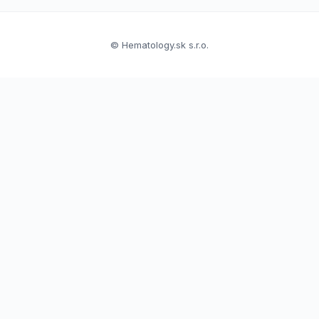
© Hematology.sk s.r.o.