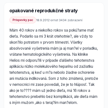
opakované reprodukčné straty
Príspevky pac
18.9.2012
·
ornst
·
3434 zobrazení
Mám 40 rokov a niekoľko rokov sa pokú?ame mať
dieťa. Podarilo sa mi 3 krát otehotnie?, ale vždy to
skon?ilo potratom v prvom trimestri. Všetky
absolvované vyšetrenia mám ja aj man?el v poriadku,
vrátane hematologického vyšetrenia. Na klinike
Helios mi odporu?ili v prípade ďalšieho tehotenstva
aplikáciu nízko molekulového heparínu od zažiatku
tehotenstva, aj keď u m?a nebolo žiadne ochorenie
ani mutácia indikovaná. Som z toho zmätená, pretože
v nemocnici mi zase povedali, že je to hlúposľ. Tak
ako je to???? mám už jedno dieťa, má 16 rokov a
tehotenstvo prebehlo bez komplikácii, ale dieťa mám
s iným mužom ,ako s teraj?ím man?elom.