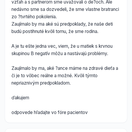
vzťah a s partnerom sme uvažovali o de?och. Ale
nedávno sme sa dozvedeli, že sme vlastne bratranci
zo ?tvrtého pokolenia.
Zaujímalo by ma aké sú predpoklady, že naše deti
budú postihnuté kvôli tomu, že sme rodina.
A je tu ešte jedna vec, viem, že u matiek s krvnou
skupinou B negatív môžu a nastávajú problémy.
Zaujímalo by ma, aké ?ance máme na zdravé dieťa a
či je to vôbec reálne a možné. Kvôli týmto
nepriaznivým predpokladom.
ďakujem
odpovede hľadajte vo fóre pacientov