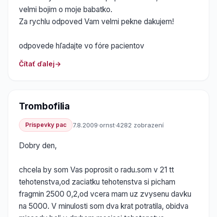
velmi bojim o moje babatko.
Za rychlu odpoved Vam velmi pekne dakujem!
odpovede hľadajte vo fóre pacientov
Čítať ďalej
Trombofilia
Príspevky pac
7.8.2009
·
ornst
·
4282 zobrazení
Dobry den,
chcela by som Vas poprosit o radu.som v 21 tt
tehotenstva,od zaciatku tehotenstva si picham
fragmin 2500 0,2,od vcera mam uz zvysenu davku
na 5000. V minulosti som dva krat potratila, obidva