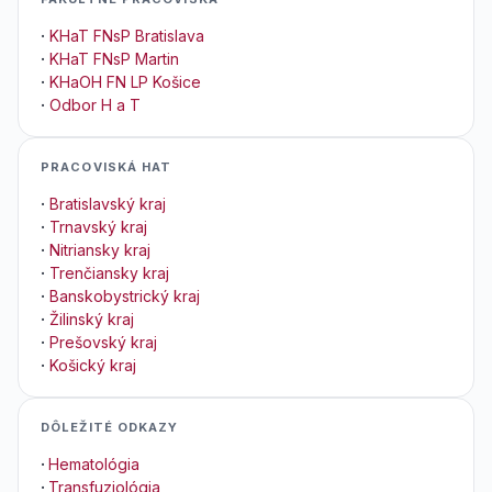
·
KHaT FNsP Bratislava
·
KHaT FNsP Martin
·
KHaOH FN LP Košice
·
Odbor H a T
PRACOVISKÁ HAT
·
Bratislavský kraj
·
Trnavský kraj
·
Nitriansky kraj
·
Trenčiansky kraj
·
Banskobystrický kraj
·
Žilinský kraj
·
Prešovský kraj
·
Košický kraj
DÔLEŽITÉ ODKAZY
·
Hematológia
·
Transfuziológia