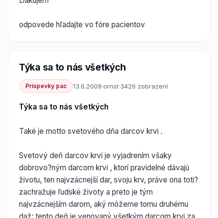
Dakujem
odpovede hľadajte vo fóre pacientov
Týka sa to nás všetkých
Príspevky pac
13.6.2009
·
ornst
·
3426 zobrazení
Týka sa to nás všetkých
Také je motto svetového dňa darcov krvi .
Svetový deň darcov krvi je vyjadrením všaky
dobrovo?ným darcom krvi , ktorí pravidelné dávajú
životu, ten najvzácnejší dar, svoju krv, práve ona toti?
zachražuje ľudské životy a preto je tým
najvzácnejším darom, aký môžeme tomu druhému
daž: tento deň je venovaný všetkým darcom krvi za