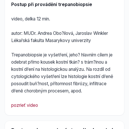
Postup při provádění trepanobiopsie
video, delka 12 min.
autor: MUDr. Andrea Obo?ilová, Jaroslav Winkler
Lékařská fakulta Masarykovy univerzity
Trepanobiopsie je vyšetření, jeho? hlavním cílem je
odebrat přímo kousek kostní tkán? s trám?inou a
kostní dření na histologickou analýzu. Na rozdíl od
cytologického vyšetření lze histologie kostní dřeně
posoudit buň?nost, přítomnost fibrózy, infiltrace
dřeně chorobným procesem, apod.
pozrieť video