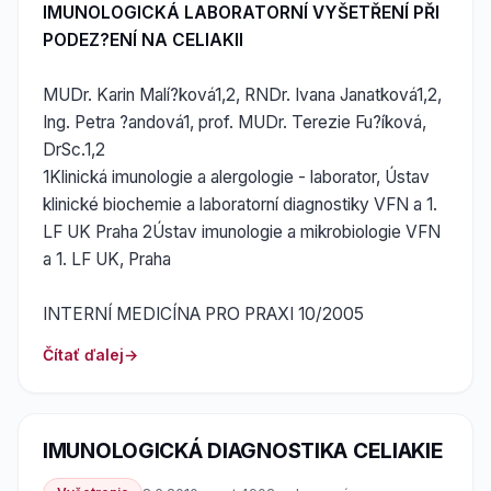
IMUNOLOGICKÁ LABORATORNÍ VYŠETŘENÍ PŘI
PODEZ?ENÍ NA CELIAKII
MUDr. Karin Malí?ková1,2, RNDr. Ivana Janatková1,2,
Ing. Petra ?andová1, prof. MUDr. Terezie Fu?íková,
DrSc.1,2
1Klinická imunologie a alergologie - laborator, Ústav
klinické biochemie a laboratorní diagnostiky VFN a 1.
LF UK Praha 2Ústav imunologie a mikrobiologie VFN
a 1. LF UK, Praha
INTERNÍ MEDICÍNA PRO PRAXI 10/2005
Čítať ďalej
IMUNOLOGICKÁ DIAGNOSTIKA CELIAKIE