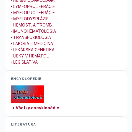
·
HEMATOONKOLÓGIA
·
LYMFOPROLIFERÁCIE
·
MYELOPROLIFERÁCIE
·
MYELODYSPLÁZIE
·
HEMOST. A TROMB.
·
IMUNOHEMATOLÓGIA
·
TRANSFUZIOLÓGIA
·
LABORAT. MEDICÍNA
·
LEKÁRSKA GENETIKA
·
LIEKY V HEMATOL.
·
LEGISLATIVA
ENCYKLOPEDIE
→ Všetky encyklopédie
LITERATÚRA