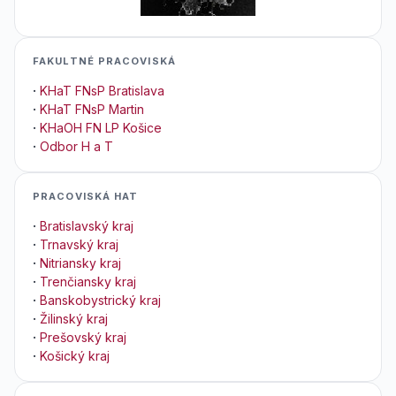
FAKULTNÉ PRACOVISKÁ
·
KHaT FNsP Bratislava
·
KHaT FNsP Martin
·
KHaOH FN LP Košice
·
Odbor H a T
PRACOVISKÁ HAT
·
Bratislavský kraj
·
Trnavský kraj
·
Nitriansky kraj
·
Trenčiansky kraj
·
Banskobystrický kraj
·
Žilinský kraj
·
Prešovský kraj
·
Košický kraj