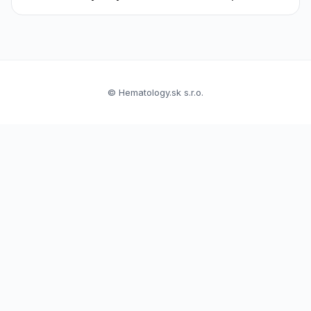
© Hematology.sk s.r.o.