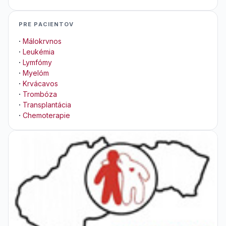
PRE PACIENTOV
·
Málokrvnos
·
Leukémia
·
Lymfómy
·
Myelóm
·
Krvácavos
·
Trombóza
·
Transplantácia
·
Chemoterapie