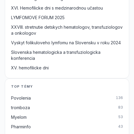
XVI. Hemofilicke dni s medzinarodnou učastou
LYMFOMOVE FORUM 2025
XXVIII. stretnutie detskych hematologov, transfuziologov
a onkologov
Vyskyt folikuloveho lymfomu na Slovensku v roku 2024
Slovenska hematologicka a transfuziologicka
konferencia
XV. hemofilicke dni
TOP TÉMY
Povolenia
136
tromboza
83
Myelom
53
Pharminfo
43