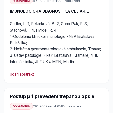
Vyšetrenia
8.6.2010
·
ornst
·
4902 zobrazení
IMUNOLOGICKÁ DIAGNOSTIKA CELIAKIE
Gürtler, L. 1, Pekárková, B. 2, Gomol?ák, P. 3,
Stachová, I. 4, Hyrdel, R. 4
1-Oddelenie klinickej imunológie FNsP Bratislava,
Petržalka;
2-Neštátna gastroenterologická ambulancia, Trnava;
3-Ústav patológie, FNsP Bratislava, Kramáre; 4-II.
Interná klinika, JLF UK a MFN, Martin
pozri abstrakt
Postup pri prevedení trepanobiopsie
Vyšetrenia
29.1.2009
·
ornst
·
6585 zobrazení