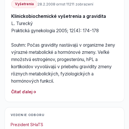
Vyšetrenia
28.2.2008
·
ornst
·
11211 zobrazení
Klinickobiochemické vyšetrenia a gravidita
L. Turecký
Praktická gynekologia 2005; 12(4): 174-178
Souhrn: Počas gravidity nastávajú v organizme ženy
výrazné metabolické a hormónové zmeny. Veľké
množstvá estrogénov, progesterónu, hPL a
kortikoidov vyvolávajú v priebehu gravidity zmeny
rôznych metabolických, fyziologických a
hormónových funkcií.
Čítať ďalej
VEDENIE ODBORU
Prezident SHaTS