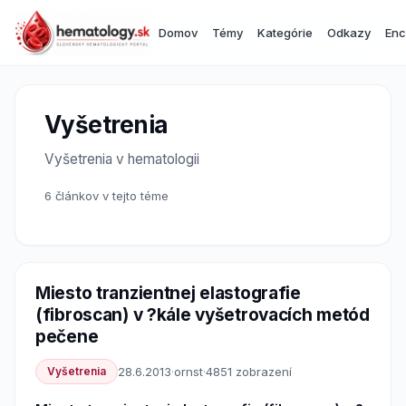
Domov
Témy
Kategórie
Odkazy
Enc
Vyšetrenia
Vyšetrenia v hematologii
6 článkov v tejto téme
Miesto tranzientnej elastografie
(fibroscan) v ?kále vyšetrovacích metód
pečene
Vyšetrenia
28.6.2013
·
ornst
·
4851 zobrazení