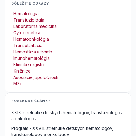
DÔLEŽITÉ ODKAZY
·
Hematológia
·
Transfuziológia
·
Laboratórna medicína
·
Cytogenetika
·
Hematoonkológia
·
Transplantácia
·
Hemostáza a tromb.
·
Imunohematológia
·
Klinické registre
·
Knižnice
·
Asociácie, spoločnosti
·
MZd
POSLEDNÉ ČLÁNKY
XXIX. stretnutie detskych hematologov, transfúziologov
a onkologov
Program - XXVIII. stretnutie detskych hematologov,
transfuziologov a onkologov