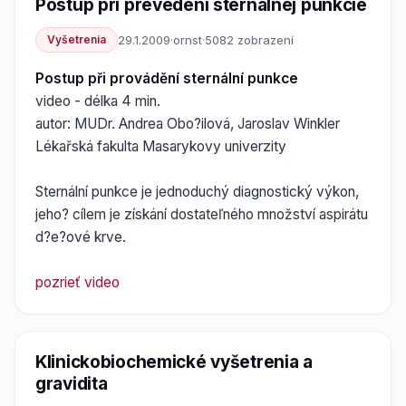
Postup pri prevedení sternálnej punkcie
Vyšetrenia
29.1.2009
·
ornst
·
5082 zobrazení
Postup při provádění sternální punkce
video - délka 4 min.
autor: MUDr. Andrea Obo?ilová, Jaroslav Winkler
Lékařská fakulta Masarykovy univerzity
Sternální punkce je jednoduchý diagnostický výkon,
jeho? cílem je získání dostateľného množství aspirátu
d?e?ové krve.
pozrieť video
Klinickobiochemické vyšetrenia a
gravidita