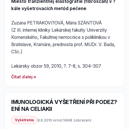
Miesto tranzientnej elastografie (fibroscan) v ?
kále vyšetrovacích metód pečene
Zuzana PETRAKOVI?OVÁ, Mária SZÁNTOVÁ
(Z III. internej kliniky Lekárskej fakulty Univerzity
Komenského, Fakultnej nemocnice s poliklinikou v
Bratislave, Kramáre, prednosta prof. MUDr. V. Bada,
CSc.)
Lekársky obzor 59, 2010, ?. 7-8, s. 304-307
Čítať ďalej
IMUNOLOGICKÁ VYŠETŘENÍ PŘI PODEZ?
ENÍ NA CELIAKII
Vyšetrenia
8.6.2010
·
ornst
·
5848 zobrazení