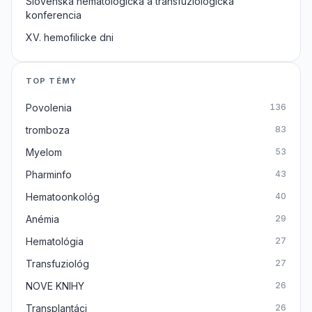
Slovenska hematologicka a transfuziologicka
konferencia
XV. hemofilicke dni
TOP TÉMY
Povolenia
136
tromboza
83
Myelom
53
Pharminfo
43
Hematoonkológ
40
Anémia
29
Hematológia
27
Transfuziológ
27
NOVE KNIHY
26
Transplantáci
26