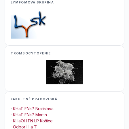
LYMFOMOVA SKUPINA
TROMBOCYTOPENIE
FAKULTNÉ PRACOVISKÁ
·
KHaT FNsP Bratislava
·
KHaT FNsP Martin
·
KHaOH FN LP Košice
·
Odbor H a T