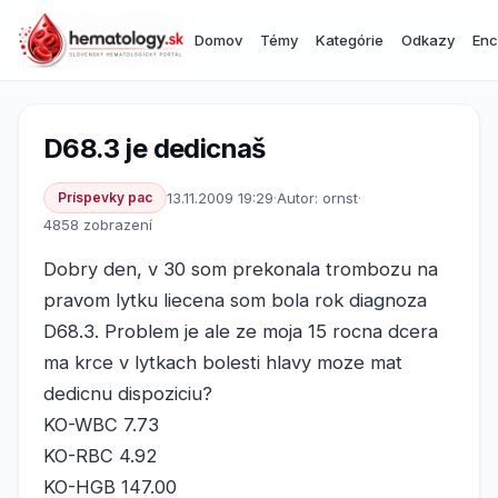
Domov
Témy
Kategórie
Odkazy
Enc
D68.3 je dedicnaš
Príspevky pac
13.11.2009 19:29
·
Autor: ornst
·
4858 zobrazení
Dobry den, v 30 som prekonala trombozu na
pravom lytku liecena som bola rok diagnoza
D68.3. Problem je ale ze moja 15 rocna dcera
ma krce v lytkach bolesti hlavy moze mat
dedicnu dispoziciu?
KO-WBC 7.73
KO-RBC 4.92
KO-HGB 147.00