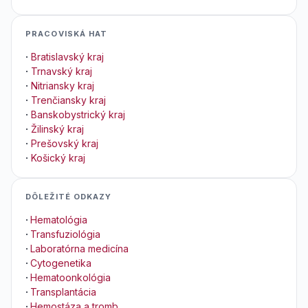
PRACOVISKÁ HAT
·
Bratislavský kraj
·
Trnavský kraj
·
Nitriansky kraj
·
Trenčiansky kraj
·
Banskobystrický kraj
·
Žilinský kraj
·
Prešovský kraj
·
Košický kraj
DÔLEŽITÉ ODKAZY
·
Hematológia
·
Transfuziológia
·
Laboratórna medicína
·
Cytogenetika
·
Hematoonkológia
·
Transplantácia
·
Hemostáza a tromb.