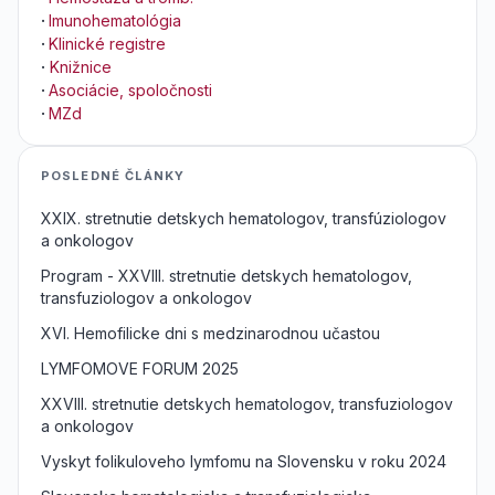
·
Imunohematológia
·
Klinické registre
·
Knižnice
·
Asociácie, spoločnosti
·
MZd
POSLEDNÉ ČLÁNKY
XXIX. stretnutie detskych hematologov, transfúziologov
a onkologov
Program - XXVIII. stretnutie detskych hematologov,
transfuziologov a onkologov
XVI. Hemofilicke dni s medzinarodnou učastou
LYMFOMOVE FORUM 2025
XXVIII. stretnutie detskych hematologov, transfuziologov
a onkologov
Vyskyt folikuloveho lymfomu na Slovensku v roku 2024