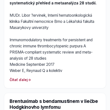
systematický přehled a metaanalýza 28 studií.
MUDr. Libor ?ervinek, Interní hematoonkologická
klinika Fakultní nemocnice Brno a Lékařská fakulta
Masarykovy univerzity
Immunomodulatory treatments for persistent and
chronic immune thrombocytopenic purpura A
PRISMA-compliant systematic review and meta-
analysis of 28 studies
Medicine September 2017
Weber E, Reynaud Q a kolektiv
Čítať ďalej
Brentuximab s bendamustinem v liečbe
Hodgkinovho lymfomu