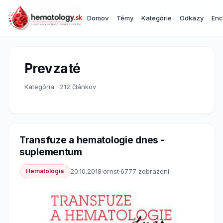
Domov
Témy
Kategórie
Odkazy
Enc
Prevzaté
Kategória · 212 článkov
Transfuze a hematologie dnes -
suplementum
Hematológia
20.10.2018
·
ornst
·
6777 zobrazení