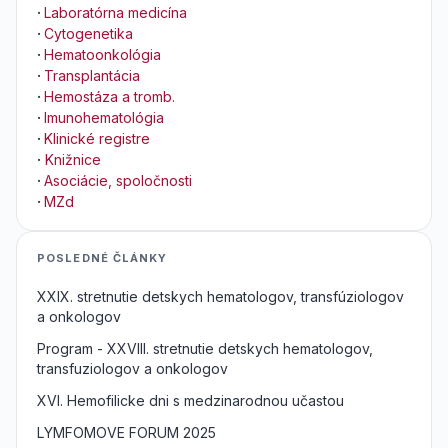
·
Laboratórna medicína
·
Cytogenetika
·
Hematoonkológia
·
Transplantácia
·
Hemostáza a tromb.
·
Imunohematológia
·
Klinické registre
·
Knižnice
·
Asociácie, spoločnosti
·
MZd
POSLEDNÉ ČLÁNKY
XXIX. stretnutie detskych hematologov, transfúziologov
a onkologov
Program - XXVIII. stretnutie detskych hematologov,
transfuziologov a onkologov
XVI. Hemofilicke dni s medzinarodnou učastou
LYMFOMOVE FORUM 2025