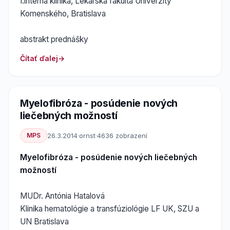
I.interná klinika, Lekárska fakulta Univerzity
Komenského, Bratislava
abstrakt prednášky
Čítať ďalej
Myelofibróza - posúdenie nových
liečebných možností
MPS
26.3.2014
·
ornst
·
4636 zobrazení
Myelofibróza - posúdenie nových liečebných
možností
MUDr. Antónia Hatalová
Klinika hematológie a transfúziológie LF UK, SZU a
UN Bratislava