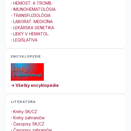
·
HEMOST. A TROMB.
·
IMUNOHEMATOLÓGIA
·
TRANSFUZIOLÓGIA
·
LABORAT. MEDICÍNA
·
LEKÁRSKA GENETIKA
·
LIEKY V HEMATOL.
·
LEGISLATIVA
ENCYKLOPEDIE
→ Všetky encyklopédie
LITERATÚRA
·
Knihy SK/CZ
·
Knihy zahraničie
·
Časopisy SK/CZ
·
Časopisy zahraničie