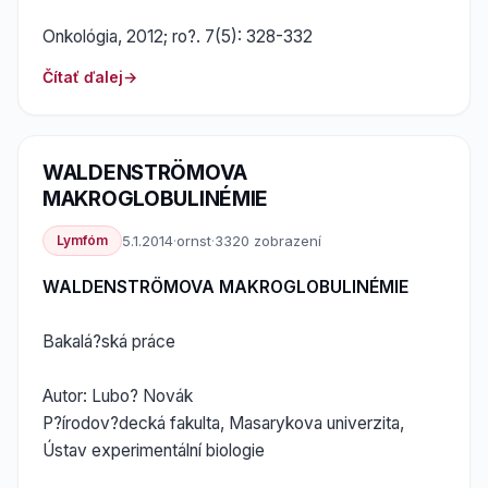
Onkológia, 2012; ro?. 7(5): 328-332
Čítať ďalej
WALDENSTRÖMOVA
MAKROGLOBULINÉMIE
Lymfóm
5.1.2014
·
ornst
·
3320 zobrazení
WALDENSTRÖMOVA MAKROGLOBULINÉMIE
Bakalá?ská práce
Autor: Lubo? Novák
P?írodov?decká fakulta, Masarykova univerzita,
Ústav experimentální biologie