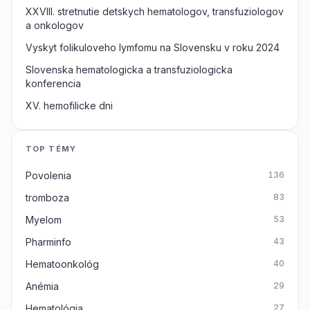
XXVIII. stretnutie detskych hematologov, transfuziologov
a onkologov
Vyskyt folikuloveho lymfomu na Slovensku v roku 2024
Slovenska hematologicka a transfuziologicka
konferencia
XV. hemofilicke dni
TOP TÉMY
Povolenia
136
tromboza
83
Myelom
53
Pharminfo
43
Hematoonkológ
40
Anémia
29
Hematológia
27