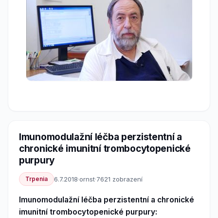
Imunomodulažní léčba perzistentní a
chronické imunitní trombocytopenické
purpury
Trpenia
6.7.2018
·
ornst
·
7621 zobrazení
Imunomodulažní léčba perzistentní a chronické
imunitní trombocytopenické purpury: