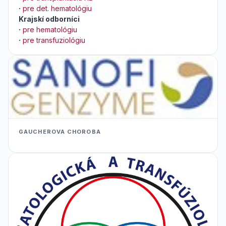
·
pre det. hematológiu
Krajskí odborníci
·
pre hematológiu
·
pre transfuziológiu
GAUCHEROVA CHOROBA