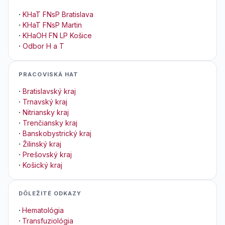
·
KHaT FNsP Bratislava
·
KHaT FNsP Martin
·
KHaOH FN LP Košice
·
Odbor H a T
PRACOVISKÁ HAT
·
Bratislavský kraj
·
Trnavský kraj
·
Nitriansky kraj
·
Trenčiansky kraj
·
Banskobystrický kraj
·
Žilinský kraj
·
Prešovský kraj
·
Košický kraj
DÔLEŽITÉ ODKAZY
·
Hematológia
·
Transfuziológia