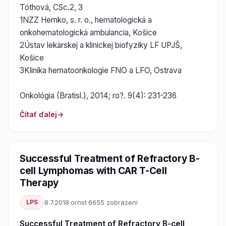
Tóthová, CSc.2, 3
1NZZ Hemko, s. r. o., hematologická a
onkohematologická ambulancia, Košice
2Ústav lekárskej a klinickej biofyziky LF UPJŠ,
Košice
3Klinika hematoonkologie FNO a LFO, Ostrava
Onkológia (Bratisl.), 2014; ro?. 9(4): 231-236
Čítať ďalej
Successful Treatment of Refractory B-
cell Lymphomas with CAR T-Cell
Therapy
LPS
8.7.2018
·
ornst
·
6655 zobrazení
Successful Treatment of Refractory B-cell