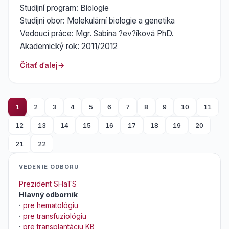
Studijní program: Biologie
Studijní obor: Molekulární biologie a genetika
Vedoucí práce: Mgr. Sabina ?ev?íková PhD.
Akademický rok: 2011/2012
Čítať ďalej
1
2
3
4
5
6
7
8
9
10
11
12
13
14
15
16
17
18
19
20
21
22
VEDENIE ODBORU
Prezident SHaTS
Hlavný odborník
·
pre hematológiu
·
pre transfuziológiu
·
pre transplantáciu KB