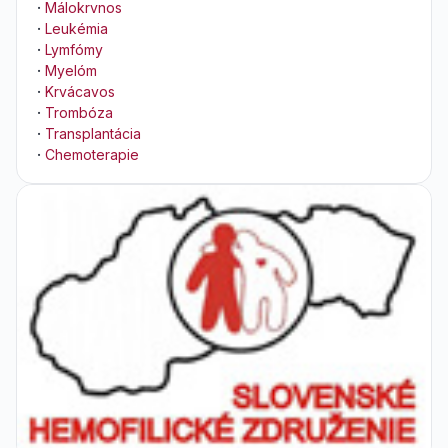
·
Málokrvnos
·
Leukémia
·
Lymfómy
·
Myelóm
·
Krvácavos
·
Trombóza
·
Transplantácia
·
Chemoterapie