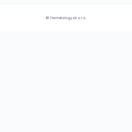
© Hematology.sk s.r.o.