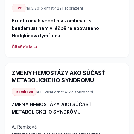
LPS
19.3.2015
·
ornst
·
4221 zobrazení
Brentuximab vedotin v kombinaci s
bendamustinem v léčbě relabovaného
Hodgkinova lymfomu
Čítať ďalej
ZMENY HEMOSTÁZY AKO SÚČASŤ
METABOLICKÉHO SYNDRÓMU
tromboza
4.10.2014
·
ornst
·
4177 zobrazení
ZMENY HEMOSTÁZY AKO SÚČASŤ
METABOLICKÉHO SYNDRÓMU
A. Remková