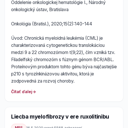
Oddelenie onkologickej hematológie I., Národný
onkologický ústav, Bratislava
Onkológia (Bratisl.), 2020;15(2):140-144
Úvod: Chronická myeloidná leukémia (CML) je
charakterizovaná cytogenetickou translokáciou
medzi 9 a 22 chromozómom t(9;22), čím vzniká tzv.
Filadelfský chromozóm s fúznym génom BCR/ABL.
Proteínovým produktom tohto génu býva najčastejšie
p210 s tyrozínkinázovou aktivitou, ktorá je
zodpovedná za rozvoj choroby.
Čítať ďalej
Liecba myelofibrozy v ere ruxolitinibu
MPS
16.5.2020
·
ornst
·
5568 zobrazení