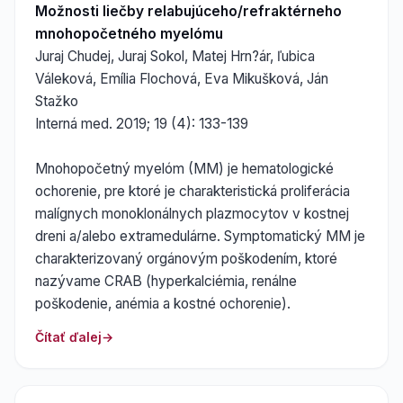
Možnosti liečby relabujúceho/refraktérneho
mnohopočetného myelómu
Juraj Chudej, Juraj Sokol, Matej Hrn?ár, ľubica
Váleková, Emília Flochová, Eva Mikušková, Ján
Stažko
Interná med. 2019; 19 (4): 133-139
Mnohopočetný myelóm (MM) je hematologické
ochorenie, pre ktoré je charakteristická proliferácia
malígnych monoklonálnych plazmocytov v kostnej
dreni a/alebo extramedulárne. Symptomatický MM je
charakterizovaný orgánovým poškodením, ktoré
nazývame CRAB (hyperkalciémia, renálne
poškodenie, anémia a kostné ochorenie).
Čítať ďalej