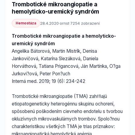
Trombotické mikroangiopatie a
hemolyticko-uremický syndróm
Hemostáza
28.4.2020
·
ornst
·
7254 zobrazení
Trombotické mikroangiopatie a hemolyticko-
uremický syndróm
Angelika Bátorová, Martin Mistrík, Denisa
Jankovičová, Katarína Slezáková, Daniela
Horváthová, Tatiana Prigancová, Ján Martinka, O?ga
Jurkovi?ová, Peter Pon?uch
Interná med. 2019; 19 (6): 234-242
Trombotické mikroangiopatie (TMA) zahŕňajú
etiopatogeneticky heterogénnu skupinu ochorení,
spôsobenú poškodením cievneho endotelu s tvorbou
okluzívnych mikrovaskulárnych trombov. Spolo?nou
charakteristikou všetkých TMA je trias príznakov:
mikroangiopatická hemolytická anémia,