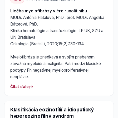
Liečba myelofibrózy v ére ruxolitinibu
MUDr. Antónia Hatalová, PhD., prof. MUDr. Angelika
Bátorová, PhD.
Klinika hematológie a transfuziológie, LF UK, SZU a
UN Bratislava
Onkológia (Bratisl.), 2020;15(2):130-134
Myelofibróza je zriedkavá a svojím priebehom
závažná myeloidná malignita. Patrí medzi klasické
podtypy Ph negatívnej myeloproliferatívnej
neoplázie.
Čítať ďalej
Klasifikácia eozinofílií a idiopatický
hypereozinofilný syndróm