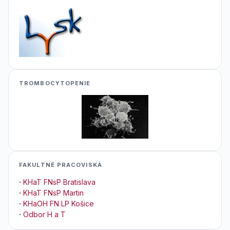
TROMBOCYTOPENIE
FAKULTNÉ PRACOVISKÁ
·
KHaT FNsP Bratislava
·
KHaT FNsP Martin
·
KHaOH FN LP Košice
·
Odbor H a T