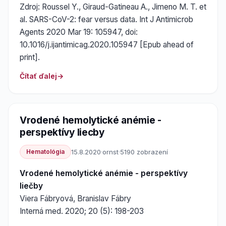
Zdroj: Roussel Y., Giraud-Gatineau A., Jimeno M. T. et
al. SARS-CoV-2: fear versus data. Int J Antimicrob
Agents 2020 Mar 19: 105947, doi:
10.1016/j.ijantimicag.2020.105947 [Epub ahead of
print].
Čítať ďalej
Vrodené hemolytické anémie -
perspektívy liecby
Hematológia
15.8.2020
·
ornst
·
5190 zobrazení
Vrodené hemolytické anémie - perspektívy
liečby
Viera Fábryová, Branislav Fábry
Interná med. 2020; 20 (5): 198-203