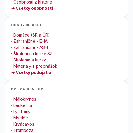
·
Osobnosti z histórie
→ Všetky osobnosti
ODBORNÉ AKCIE
·
Domáce (SR a ČR)
·
Zahraničné - EHA
·
Zahraničné - ASH
·
Školenia a kurzy SZU
·
Školenia a kurzy
·
Materiály z prednášok
→ Všetky podujatia
PRE PACIENTOV
·
Málokrvnos
·
Leukémia
·
Lymfómy
·
Myelóm
·
Krvácavos
·
Trombóza