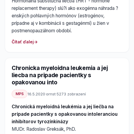
Hormonálna substitučná liečba (HRT - hormone
replacement therapy) slú?i ako exogénna náhrada ?
enských pohlavných hormónov (estrogénov,
prípadne aj v kombinácii s gestagénmi) u žien v
postmenopauzálnom období.
Čítať ďalej
Chronicka myeloidna leukemia a jej
liecba na pripade pacientky s
opakovanou into
MPS
16.5.2020
·
ornst
·
5273 zobrazení
Chronická myeloidná leukémia a jej liečba na
prípade pacientky s opakovanou intoleranciou
inhibítorov tyrozínkinázy
MUDr. Radoslav Greksák, PhD.