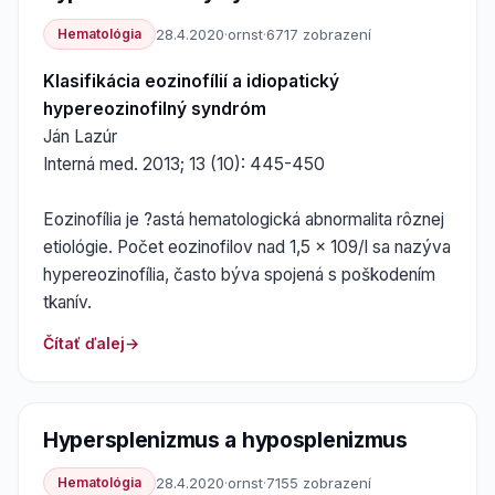
Hematológia
28.4.2020
·
ornst
·
6717 zobrazení
Klasifikácia eozinofílií a idiopatický
hypereozinofilný syndróm
Ján Lazúr
Interná med. 2013; 13 (10): 445-450
Eozinofília je ?astá hematologická abnormalita rôznej
etiológie. Počet eozinofilov nad 1,5 x 109/l sa nazýva
hypereozinofília, často býva spojená s poškodením
tkanív.
Čítať ďalej
Hypersplenizmus a hyposplenizmus
Hematológia
28.4.2020
·
ornst
·
7155 zobrazení