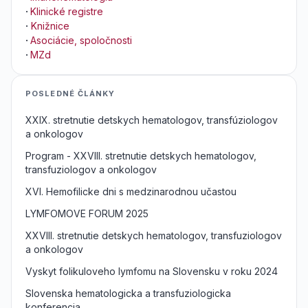
·
Klinické registre
·
Knižnice
·
Asociácie, spoločnosti
·
MZd
POSLEDNÉ ČLÁNKY
XXIX. stretnutie detskych hematologov, transfúziologov
a onkologov
Program - XXVIII. stretnutie detskych hematologov,
transfuziologov a onkologov
XVI. Hemofilicke dni s medzinarodnou učastou
LYMFOMOVE FORUM 2025
XXVIII. stretnutie detskych hematologov, transfuziologov
a onkologov
Vyskyt folikuloveho lymfomu na Slovensku v roku 2024
Slovenska hematologicka a transfuziologicka
konferencia