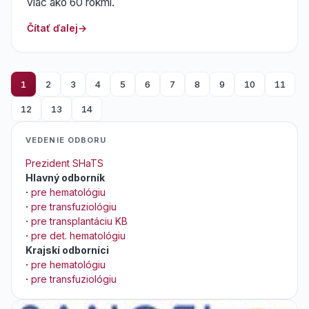
viac ako 60 rokmi.
Čítať ďalej
1
2
3
4
5
6
7
8
9
10
11
12
13
14
VEDENIE ODBORU
Prezident SHaTS
Hlavný odborník
·
pre hematológiu
·
pre transfuziológiu
·
pre transplantáciu KB
·
pre det. hematológiu
Krajskí odborníci
·
pre hematológiu
·
pre transfuziológiu