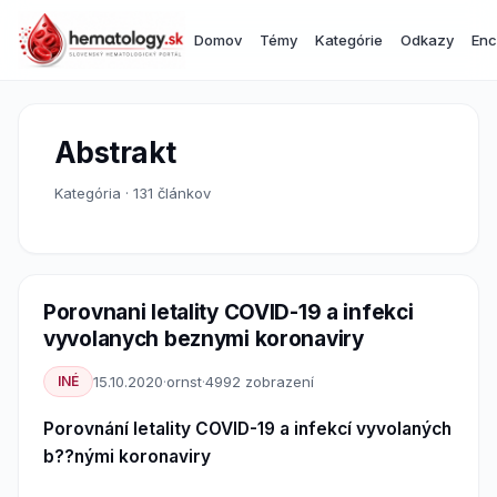
Domov
Témy
Kategórie
Odkazy
Enc
Abstrakt
Kategória · 131 článkov
Porovnani letality COVID-19 a infekci
vyvolanych beznymi koronaviry
INÉ
15.10.2020
·
ornst
·
4992 zobrazení
Porovnání letality COVID-19 a infekcí vyvolaných
b??nými koronaviry