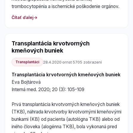
trombocytopénia a ischemické poškodenie orgánov.
Čítať ďalej
Transplantácia krvotvorných
kmeňových buniek
Transplantáci
28.4.2020
·
ornst
·
5705 zobrazení
Transplantácia krvotvorných kmeňových buniek
Eva Bojtárová
Interná med. 2020; 20 (3): 105-109
Prvá transplantácia krvotvorných kmeňových buniek
(TKB), náhrada krvotvorby krvotvornými kmeňovými
bunkami (KB) od pacienta (autológna TKB) alebo od
iného človeka (alogénna TKB), bola vykonaná pred