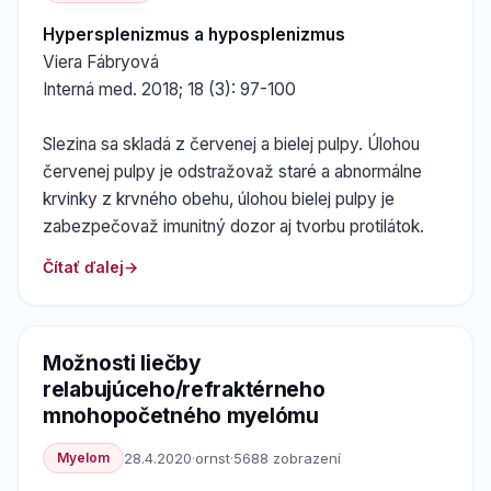
Hypersplenizmus a hyposplenizmus
Viera Fábryová
Interná med. 2018; 18 (3): 97-100
Slezina sa skladá z červenej a bielej pulpy. Úlohou
červenej pulpy je odstražovaž staré a abnormálne
krvinky z krvného obehu, úlohou bielej pulpy je
zabezpečovaž imunitný dozor aj tvorbu protilátok.
Čítať ďalej
Možnosti liečby
relabujúceho/refraktérneho
mnohopočetného myelómu
Myelom
28.4.2020
·
ornst
·
5688 zobrazení