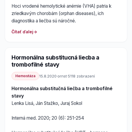
Hoci vrodené hemolytické anémie (VHA) patria k
zriedkavým chorobám (orphan diseases), ich
diagnostika a liečba sú náročné.
Čítať ďalej
Hormonálna substitucná liecba a
trombofilné stavy
Hemostáza
15.8.2020
·
ornst
·
5118 zobrazení
Hormonálna substitučná liečba a trombofilné
stavy
Lenka Lisá, Ján Stažko, Juraj Sokol
Interná med. 2020; 20 (6): 251-254