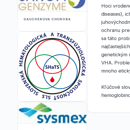
Hoci vroden
diseases), i
GAUCHEROVA CHOROBA
juhovýchodne
ochranu pred
sa táto prob
najčastejšíc
genetickým m
VHA. Proble
mnoho etick
Kľúčové slov
hemoglobino