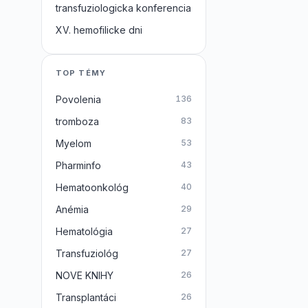
transfuziologicka konferencia
XV. hemofilicke dni
TOP TÉMY
Povolenia
136
tromboza
83
Myelom
53
Pharminfo
43
Hematoonkológ
40
Anémia
29
Hematológia
27
Transfuziológ
27
NOVE KNIHY
26
Transplantáci
26