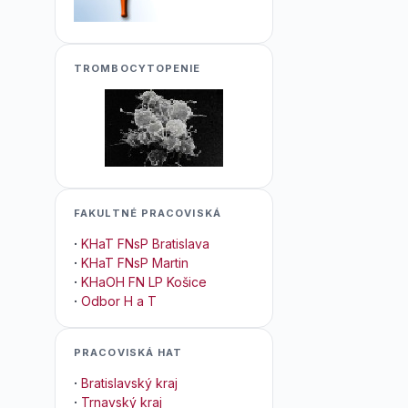
TROMBOCYTOPENIE
FAKULTNÉ PRACOVISKÁ
·
KHaT FNsP Bratislava
·
KHaT FNsP Martin
·
KHaOH FN LP Košice
·
Odbor H a T
PRACOVISKÁ HAT
·
Bratislavský kraj
·
Trnavský kraj