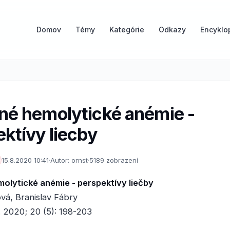
Domov
Témy
Kategórie
Odkazy
Encyklo
né hemolytické anémie -
ktívy liecby
15.8.2020 10:41
·
Autor: ornst
·
5189 zobrazení
olytické anémie - perspektívy liečby
vá, Branislav Fábry
 2020; 20 (5): 198-203