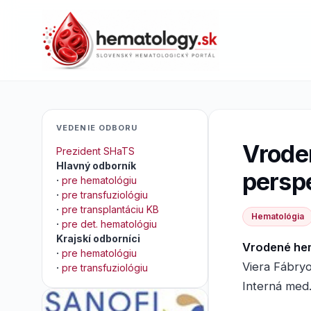
VEDENIE ODBORU
Vrode
Prezident SHaTS
Hlavný odborník
perspe
·
pre hematológiu
·
pre transfuziológiu
·
pre transplantáciu KB
Hematológia
·
pre det. hematológiu
Krajskí odborníci
Vrodené hem
·
pre hematológiu
Viera Fábryo
·
pre transfuziológiu
Interná med.