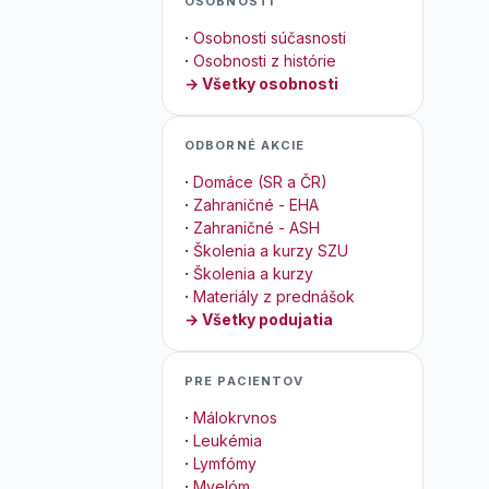
OSOBNOSTI
·
Osobnosti súčasnosti
·
Osobnosti z histórie
→ Všetky osobnosti
ODBORNÉ AKCIE
·
Domáce (SR a ČR)
·
Zahraničné - EHA
·
Zahraničné - ASH
·
Školenia a kurzy SZU
·
Školenia a kurzy
·
Materiály z prednášok
→ Všetky podujatia
PRE PACIENTOV
·
Málokrvnos
·
Leukémia
·
Lymfómy
·
Myelóm