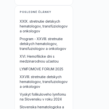
POSLEDNÉ ČLÁNKY
XXIX. stretnutie detskych
hematologov, transfúziologov
a onkologov
Program - XXVIII. stretnutie
detskych hematologov,
transfuziologov a onkologov
XVI. Hemofilicke dni s
medzinarodnou učastou
LYMFOMOVE FORUM 2025
XXVIII. stretnutie detskych
hematologov, transfuziologov
a onkologov
Vyskyt folikuloveho lymfomu
na Slovensku v roku 2024
Slovenska hematologicka a