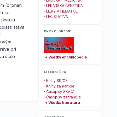
·
LABORAT. MEDICÍNA
ám (orphan
·
LEKÁRSKA GENETIKA
·
LIEKY V HEMATOL.
frike,
·
LEGISLATIVA
skytujú
blastí stáva
ENCYKLOPEDIE
d
 novým
ráve pri
a stále
→ Všetky encyklopédie
LITERATÚRA
·
Knihy SK/CZ
·
Knihy zahraničie
·
Časopisy SK/CZ
·
Časopisy zahraničie
→ Všetka literatúra