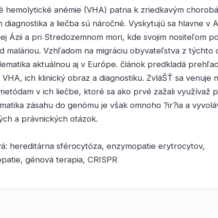
é hemolytické anémie (VHA) patria k zriedkavým chorob
ch diagnostika a liečba sú náročné. Vyskytujú sa hlavne v A
j Ázii a pri Stredozemnom mori, kde svojim nositeľom po
 maláriou. Vzhľadom na migráciu obyvateľstva z týchto o
lematika aktuálnou aj v Európe. článok predkladá prehľa
h VHA, ich klinický obraz a diagnostiku. ZvláŠŤ sa venuje
etódam v ich liečbe, ktoré sa ako prvé zažali využívaž p
matika zásahu do genómu je však omnoho ?ir?ia a vyvoláv
ých a právnických otázok.
á: hereditárna sférocytóza, enzymopatie erytrocytov,
patie, génová terapia, CRISPR