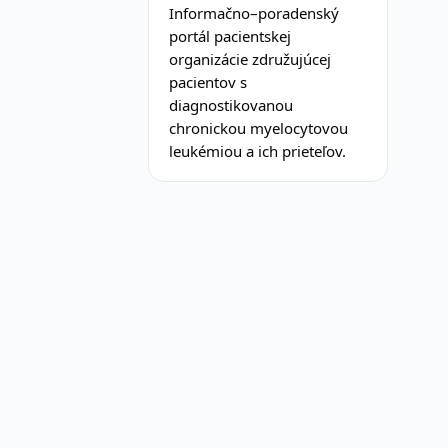
Informačno–poradenský
portál pacientskej
organizácie združujúcej
pacientov s
diagnostikovanou
chronickou myelocytovou
leukémiou a ich prieteľov.