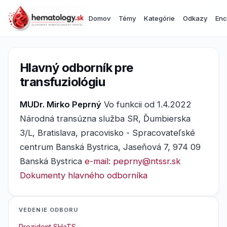
Domov
Témy
Kategórie
Odkazy
Enc
Hlavný odborník pre
transfuziológiu
MUDr. Mirko Peprný
Vo funkcii od 1.4.2022
Národná transúzna služba SR, Ďumbierska
3/L, Bratislava, pracovisko - Spracovateľské
centrum Banská Bystrica, Jaseňová 7, 974 09
Banská Bystrica
e-mail: peprny@ntssr.sk
Dokumenty hlavného odborníka
VEDENIE ODBORU
Prezident SHaTS