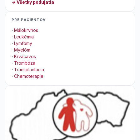
→ Všetky podujatia
PRE PACIENTOV
·
Málokrvnos
·
Leukémia
·
Lymfómy
·
Myelóm
·
Krvácavos
·
Trombóza
·
Transplantácia
·
Chemoterapie