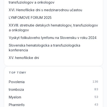
transfuziologov a onkologov
XVI. Hemofilicke dni s medzinarodnou učastou
LYMFOMOVE FORUM 2025
XXVIII. stretnutie detskych hematologov, transfuziologov
a onkologov
Vyskyt folikuloveho lymfomu na Slovensku v roku 2024
Slovenska hematologicka a transfuziologicka
konferencia
XV. hemofilicke dni
TOP TÉMY
Povolenia
136
tromboza
83
Myelom
53
Pharminfo
43