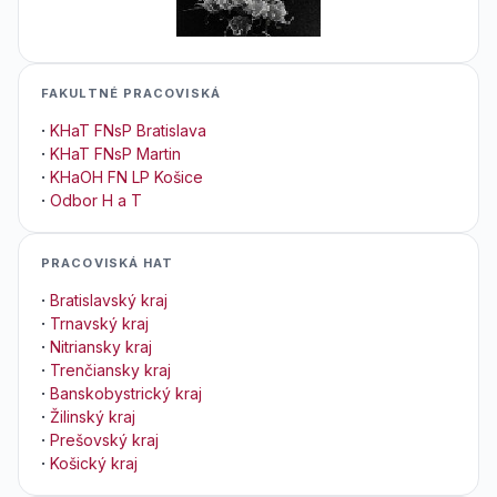
FAKULTNÉ PRACOVISKÁ
·
KHaT FNsP Bratislava
·
KHaT FNsP Martin
·
KHaOH FN LP Košice
·
Odbor H a T
PRACOVISKÁ HAT
·
Bratislavský kraj
·
Trnavský kraj
·
Nitriansky kraj
·
Trenčiansky kraj
·
Banskobystrický kraj
·
Žilinský kraj
·
Prešovský kraj
·
Košický kraj