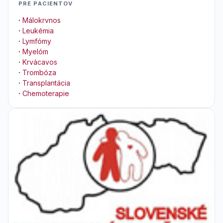
PRE PACIENTOV
·
Málokrvnos
·
Leukémia
·
Lymfómy
·
Myelóm
·
Krvácavos
·
Trombóza
·
Transplantácia
·
Chemoterapie