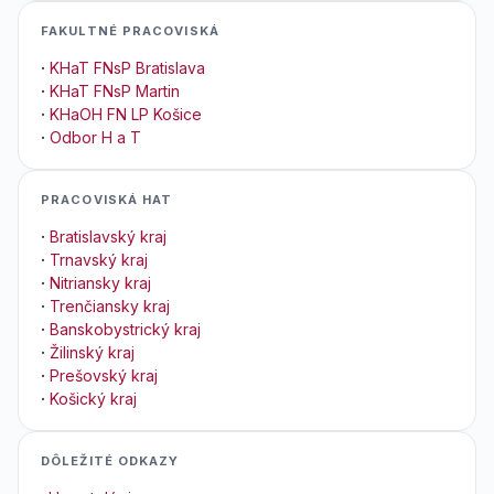
FAKULTNÉ PRACOVISKÁ
·
KHaT FNsP Bratislava
·
KHaT FNsP Martin
·
KHaOH FN LP Košice
·
Odbor H a T
PRACOVISKÁ HAT
·
Bratislavský kraj
·
Trnavský kraj
·
Nitriansky kraj
·
Trenčiansky kraj
·
Banskobystrický kraj
·
Žilinský kraj
·
Prešovský kraj
·
Košický kraj
DÔLEŽITÉ ODKAZY