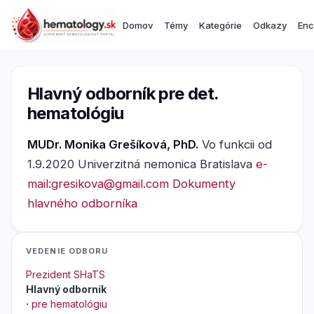
Domov
Témy
Kategórie
Odkazy
Enc
Hlavný odborník pre det.
hematológiu
MUDr. Monika Grešíková, PhD.
Vo funkcii od
1.9.2020 Univerzitná nemonica Bratislava
e-
mail:gresikova@gmail.com
Dokumenty
hlavného odborníka
VEDENIE ODBORU
Prezident SHaTS
Hlavný odborník
·
pre hematológiu