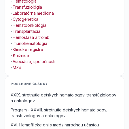
·
Hematológia
·
Transfuziológia
·
Laboratórna medicína
·
Cytogenetika
·
Hematoonkológia
·
Transplantácia
·
Hemostáza a tromb.
·
Imunohematológia
·
Klinické registre
·
Knižnice
·
Asociácie, spoločnosti
·
MZd
POSLEDNÉ ČLÁNKY
XXIX. stretnutie detskych hematologov, transfúziologov
a onkologov
Program - XXVIII. stretnutie detskych hematologov,
transfuziologov a onkologov
XVI. Hemofilicke dni s medzinarodnou učastou