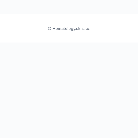
© Hematology.sk s.r.o.