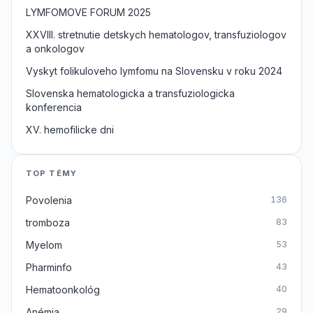
LYMFOMOVE FORUM 2025
XXVIII. stretnutie detskych hematologov, transfuziologov
a onkologov
Vyskyt folikuloveho lymfomu na Slovensku v roku 2024
Slovenska hematologicka a transfuziologicka
konferencia
XV. hemofilicke dni
TOP TÉMY
Povolenia
136
tromboza
83
Myelom
53
Pharminfo
43
Hematoonkológ
40
Anémia
29